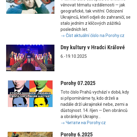
věnovat tématu vzdálenosti — jak
geografické, tak vnitřní. Odcizení
Ukrajinců, kteří odjeli do zahraničí, se
stalo jedním z klíčových zážitků
posledních let.
→ Číst aktuální číslo na Porohy.cz
Dny kultury v Hradci Králové
6.-19.10.2025
Porohy 07.2025
Toto číslo Prahů vychází v době, kdy
si připomínáme ty, kdo drželi a
nadále drží ukrajinské nebe, zemi a
důstojnost. 14. říjen — Den obránců
a obránkyň Ukrajiny...
→ Читати на Porohy.cz
Porohy 6.2025