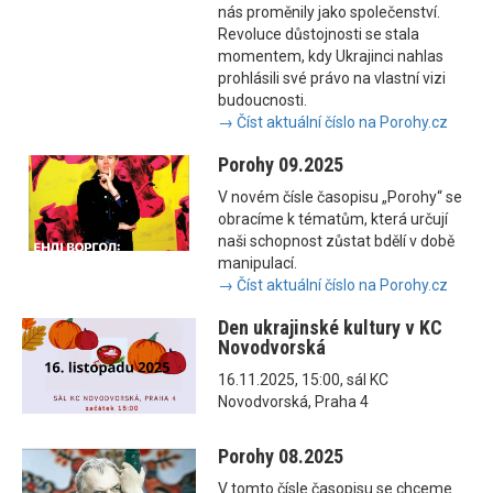
nás proměnily jako společenství.
Revoluce důstojnosti se stala
momentem, kdy Ukrajinci nahlas
prohlásili své právo na vlastní vizi
budoucnosti.
→ Číst aktuální číslo na Porohy.cz
Porohy 09.2025
V novém čísle časopisu „Porohy“ se
obracíme k tématům, která určují
naši schopnost zůstat bdělí v době
manipulací.
→ Číst aktuální číslo na Porohy.cz
Den ukrajinské kultury v KC
Novodvorská
16.11.2025, 15:00, sál KC
Novodvorská, Praha 4
Porohy 08.2025
V tomto čísle časopisu se chceme