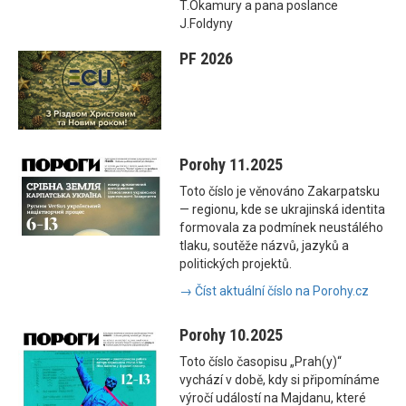
T.Okamury a pana poslance
J.Foldyny
PF 2026
Porohy 11.2025
Toto číslo je věnováno Zakarpatsku
— regionu, kde se ukrajinská identita
formovala za podmínek neustálého
tlaku, soutěže názvů, jazyků a
politických projektů.
→ Číst aktuální číslo na Porohy.cz
Porohy 10.2025
Toto číslo časopisu „Prah(y)“
vychází v době, kdy si připomínáme
výročí událostí na Majdanu, které