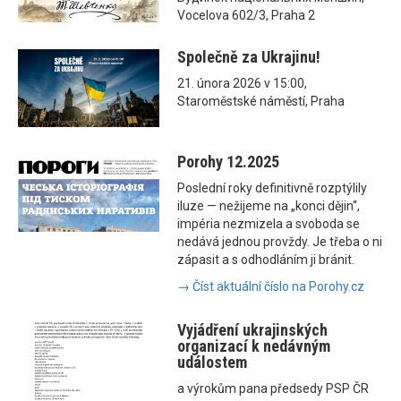
Vocelova 602/3, Praha 2
Společně za Ukrajinu!
21. února 2026 v 15:00,
Staroměstské náměstí, Praha
Porohy 12.2025
Poslední roky definitivně rozptýlily
iluze — nežijeme na „konci dějin“,
impéria nezmizela a svoboda se
nedává jednou provždy. Je třeba o ni
zápasit a s odhodláním ji bránit.
→ Číst aktuální číslo na Porohy.cz
Vyjádření ukrajinských
organizací k nedávným
událostem
a výrokům pana předsedy PSP ČR