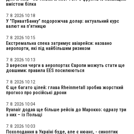
вмістом білка
7. 8. 2026 10:18
У "ПриватБанку" подорожчав долар: актуальний курс
валют на п’ятницю
7. 8. 2026 10:15
Екстремальна спека затримує авіарейси: названо
аеропорти, які під найбільшим ризиком
7. 8. 2026 10:13
З вересня черги в аеропортах Європи можуть стати ще
довшими: правила EES посилюються
7. 8. 2026 10:12
Є ще багато цілей: глава Rheinmetall зробив жорсткий
прогноз про російські дрони
7. 8. 2026 10:04
Ryanair додав ще більше рейсів до Марокко: одразу три
з них – із Польщі
7. 8. 2026 10:03
Похолодання в Україні буде, але є нюанс, - синоптик