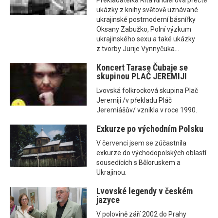
Překladatelka Rita Kindlerová přečte
ukázky z knihy světově uznávané
ukrajinské postmoderní básnířky
Oksany Zabužko, Polní výzkum
ukrajinského sexu a také ukázky
z tvorby Jurije Vynnyčuka...
Koncert Tarase Čubaje se
skupinou PLAČ JEREMIJI
Lvovská folkrocková skupina Plač
Jeremiji /v překladu Pláč
Jeremiášův/ vznikla v roce 1990.
Exkurze po východním Polsku
V červenci jsem se zúčastnila
exkurze do východopolských oblastí
sousedících s Běloruskem a
Ukrajinou.
Lvovské legendy v českém
jazyce
V polovině září 2002 do Prahy