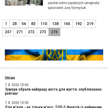
zavítal velmi úspěšných ukrajinský
spisovatel Jurij Vynnyčuk.
1
28
56
83
110
138
165
192
219
247
271
272
273
274
Unian
7. 8. 2026 10:40
Зумери обрали найкращі міста для життя: опубліковано
рейтинг
7. 8. 2026 10:30
Для м’язів - не тільки м’ясо: ТОП-5 фруктів із найвищим