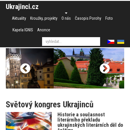
Ukrajinci.cz
Aktuality
Kroužky, projekty
O nás
Časopis Porohy
Foto
Kapela IGNIS
Anonce
Světový kongres Ukrajinců
Historie a současnost
literárního překladu
ukrajinských literárních děl do