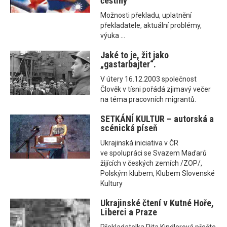
češtiny
Možnosti překladu, uplatnění
překladatele, aktuální problémy,
výuka ...
Jaké to je, žit jako
„gastarbajter“.
V útery 16.12.2003 společnost
Člověk v tísni pořádá zjimavý večer
na téma pracovních migrantů.
SETKÁNÍ KULTUR – autorská a
scénická píseň
Ukrajinská iniciativa v ČR
ve spolupráci se Svazem Maďarů
žijících v českých zemích /ZOP/,
Polským klubem, Klubem Slovenské
Kultury
Ukrajinské čtení v Kutné Hoře,
Liberci a Praze