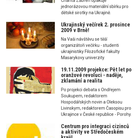
Charita Zábřeh opakuje
jednorázovou materiální sbírku pro
dětské sirotky na Ukrajině.
Ukrajinský večírek 2. prosince
2009 v Brně!
Na Vaši návštěvu se těší
organizátoři večírku - studenti
ukrajinistiky Filozofické fakulty
Masarykovy univerzity.
19.11.2009 projekce: Pět let po
oranžové revoluci - naděje,
zklamání a realita
Po projekci debata s Ondřejem
Soukupem, redaktorem
Hospodářských novin a Oleksou
Livinskym, redaktorem Časopisu pro
Ukrajince v České republice - Porohy.
Centrum pro integraci cizinců
a aktivity ve Středočeském
kraji!