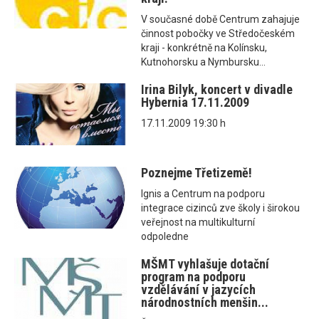
V současné době Centrum zahajuje
činnost pobočky ve Středočeském
kraji - konkrétně na Kolínsku,
Kutnohorsku a Nymbursku...
Irina Bilyk, koncert v divadle
Hybernia 17.11.2009
17.11.2009 19:30 h
Poznejme Třetizemě!
Ignis a Centrum na podporu
integrace cizinců zve školy i širokou
veřejnost na multikulturní
odpoledne
MŠMT vyhlašuje dotační
program na podporu
vzdělávání v jazycích
národnostních menšin...