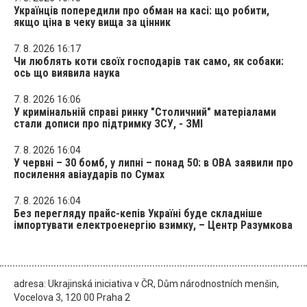
Українців попередили про обман на касі: що робити,
якщо ціна в чеку вища за цінник
7. 8. 2026 16:17
Чи люблять коти своїх господарів так само, як собаки:
ось що виявила наука
7. 8. 2026 16:06
У кримінальній справі ринку "Столичний" матеріалами
стали дописи про підтримку ЗСУ, - ЗМІ
7. 8. 2026 16:04
У червні – 30 бомб, у липні – понад 50: в ОВА заявили про
посилення авіаударів по Сумах
7. 8. 2026 16:04
Без перегляду прайс-кепів Україні буде складніше
імпортувати електроенергію взимку, – Центр Разумкова
adresa: Ukrajinská iniciativa v ČR, Dům národnostních menšin,
Vocelova 3, 120 00 Praha 2