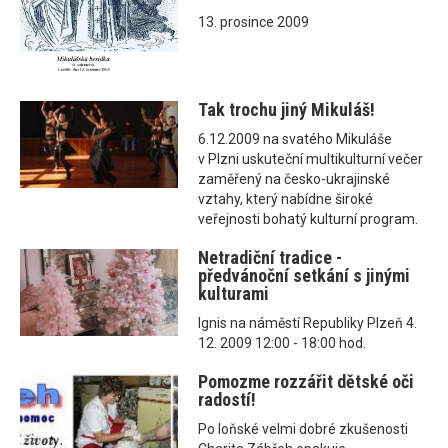
13. prosince 2009
Tak trochu jiný Mikuláš!
6.12.2009 na svatého Mikuláše
v Plzni uskuteční multikulturní večer
zaměřený na česko-ukrajinské
vztahy, který nabídne široké
veřejnosti bohatý kulturní program.
Netradiční tradice -
předvánoční setkání s jinými
kulturami
Ignis na náměstí Republiky Plzeň 4.
12. 2009 12:00 - 18:00 hod.
Pomozme rozzářit dětské oči
radostí!
Po loňské velmi dobré zkušenosti