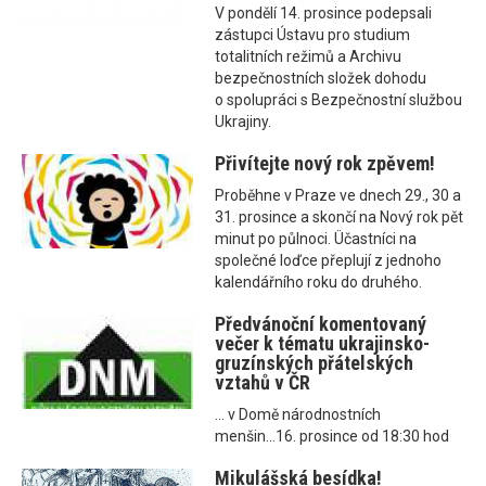
V pondělí 14. prosince podepsali
zástupci Ústavu pro studium
totalitních režimů a Archivu
bezpečnostních složek dohodu
o spolupráci s Bezpečnostní službou
Ukrajiny.
Přivítejte nový rok zpěvem!
Proběhne v Praze ve dnech 29., 30 a
31. prosince a skončí na Nový rok pět
minut po půlnoci. Üčastníci na
společné loďce přeplují z jednoho
kalendářního roku do druhého.
Předvánoční komentovaný
večer k tématu ukrajinsko-
gruzínských přátelských
vztahů v ČR
... v Domě národnostních
menšin...16. prosince od 18:30 hod
Mikulášská besídka!