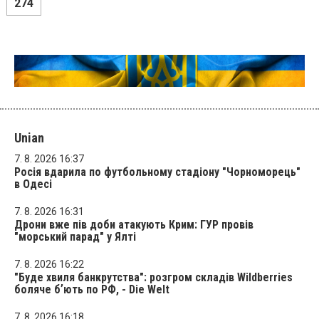
274
Unian
7. 8. 2026 16:37
Росія вдарила по футбольному стадіону "Чорноморець"
в Одесі
7. 8. 2026 16:31
Дрони вже пів доби атакують Крим: ГУР провів
"морський парад" у Ялті
7. 8. 2026 16:22
"Буде хвиля банкрутства": розгром складів Wildberries
боляче бʼють по РФ, - Die Welt
7. 8. 2026 16:18