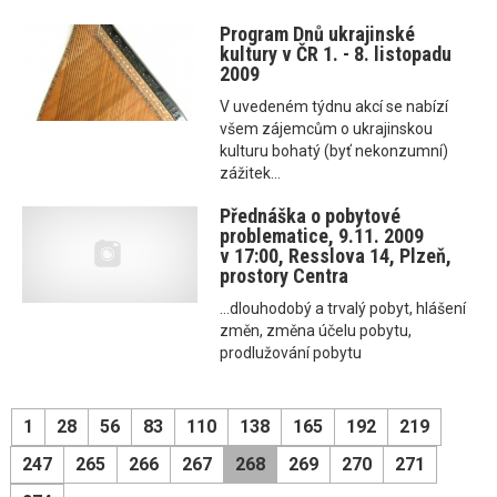
Program Dnů ukrajinské
kultury v ČR 1. - 8. listopadu
2009
V uvedeném týdnu akcí se nabízí
všem zájemcům o ukrajinskou
kulturu bohatý (byť nekonzumní)
zážitek...
Přednáška o pobytové
problematice, 9.11. 2009
v 17:00, Resslova 14, Plzeň,
prostory Centra
...dlouhodobý a trvalý pobyt, hlášení
změn, změna účelu pobytu,
prodlužování pobytu
1
28
56
83
110
138
165
192
219
247
265
266
267
268
269
270
271