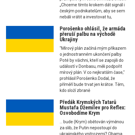
„Chceme tímto krokem dát signál i
českým podnikatelům, aby se sem
nebáli vrátit a investovat tu,
Porošenko ohlásil, že armáda
přeruší palbu na východě
Ukrajiny
"Mírový plán začíná mým příkazem
o jednostranném ukončení palby.
Poté by všichni, kteří se zapojili do
událostí v Donbasu, měli podpořit
mírový plán. V co nejkratším čase,"
prohlásil Porošenko.Dodal, že
příměří bude trvat jen krátce. Těm,
kdo složí zbraně
Předák Krymských Tatarů
Mustafa Džemilev pro Reflex:
Osvobodíme Krym
... bude (Krym) obětován výměnou
za slib, že Putin nepostoupí do
ukrajinského vnitrozemí? Obama