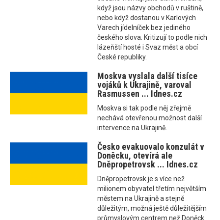
když jsou názvy obchodů v ruštině,
nebo když dostanou v Karlových
Varech jídelníček bez jediného
českého slova. Kritizují to podle nich
lázeňští hosté i Svaz měst a obcí
České republiky.
Moskva vyslala další tisíce
vojáků k Ukrajině, varoval
Rasmussen ... Idnes.cz
Moskva si tak podle něj zřejmě
nechává otevřenou možnost další
intervence na Ukrajině.
Česko evakuovalo konzulát v
Doněcku, otevírá ale
Dněpropetrovsk ... Idnes.cz
Dněpropetrovsk je s více než
milionem obyvatel třetím největším
městem na Ukrajině a stejně
důležitým, možná ještě důležitějším
průmyslovým centrem než Doněck.