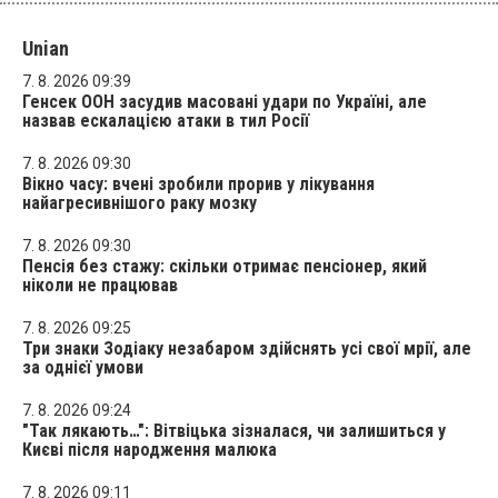
Unian
7. 8. 2026 09:39
Генсек ООН засудив масовані удари по Україні, але
назвав ескалацією атаки в тил Росії
7. 8. 2026 09:30
Вікно часу: вчені зробили прорив у лікування
найагресивнішого раку мозку
7. 8. 2026 09:30
Пенсія без стажу: скільки отримає пенсіонер, який
ніколи не працював
7. 8. 2026 09:25
Три знаки Зодіаку незабаром здійснять усі свої мрії, але
за однієї умови
7. 8. 2026 09:24
"Так лякають…": Вітвіцька зізналася, чи залишиться у
Києві після народження малюка
7. 8. 2026 09:11