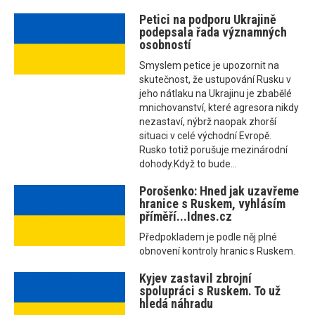
Petici na podporu Ukrajině
podepsala řada významných
osobností
Smyslem petice je upozornit na
skutečnost, že ustupování Rusku v
jeho nátlaku na Ukrajinu je zbabělé
mnichovanství, které agresora nikdy
nezastaví, nýbrž naopak zhorší
situaci v celé východní Evropě.
Rusko totiž porušuje mezinárodní
dohody.Když to bude...
Porošenko: Hned jak uzavřeme
hranice s Ruskem, vyhlásím
příměří...Idnes.cz
Předpokladem je podle něj plné
obnovení kontroly hranic s Ruskem.
Kyjev zastavil zbrojní
spolupráci s Ruskem. To už
hledá náhradu