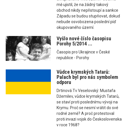
mě ujistil, že na žádný takový
obchod nikdy nepřistoupí a sankce
Západu se budou stupňovat, dokud
nebude osvobozena poslední píď
okupovaného území.
Vyšlo nové číslo časopisu
Porohy 5/2014 ...
Časopis pro Ukrajince v České
republice - Porohy
Vůdce krymských Tatarů:
Palach byl pro nás symbolem
odporu
Drtinová Tv Veselovský: Mustafa
Džemilev, vůdce krymských Tatarů,
se staví proti poslednímu vývoji na
Krymu. Proč se nesmí vrátit do své
rodné země? A proč protestoval
proti invazi vojsk do Československa
v roce 1968?