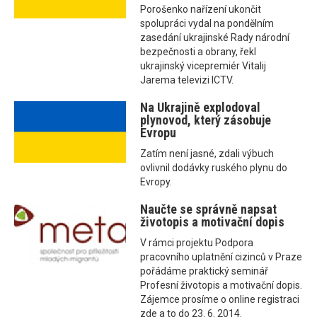
Porošenko nařízení ukončit
spolupráci vydal na pondělním
zasedání ukrajinské Rady národní
bezpečnosti a obrany, řekl
ukrajinský vicepremiér Vitalij
Jarema televizi ICTV.
Na Ukrajině explodoval
plynovod, který zásobuje
Evropu
Zatím není jasné, zdali výbuch
ovlivnil dodávky ruského plynu do
Evropy.
Naučte se správně napsat
životopis a motivační dopis
V rámci projektu Podpora
pracovního uplatnění cizinců v Praze
pořádáme praktický seminář
Profesní životopis a motivační dopis.
Zájemce prosíme o online registraci
zde a to do 23. 6. 2014.