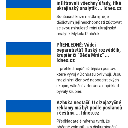
infiltrovali všechny úřady, říká
ukrajinský analytik ... Idnes.cz
Současná krize na Ukrajině je
dědictvím její neschopnosti zúčtovat
se svou minulostí, míní ukrajinský
analytik Mykola Rjabčuk.
PŘEHLEDNĚ: Vůdci
separatistů? Ruský rozvědčík,
krupiér či "Děda Mráz" ...
Idnes.cz
... přehled nejdůležitějších postav,
které vývoj v Donbasu ovlivňují. Jsou
mezi nimi členové neonacistických
skupin, váleční veteráni a například i
bývalý krupiér.
Azbuka nestačí. U cizojazyčné
reklamy má být podle poslanců
i čeština ... Idnes.cz
Předkladatelé návrhu tvrdí, že
občané vnímají jako diskriminační,