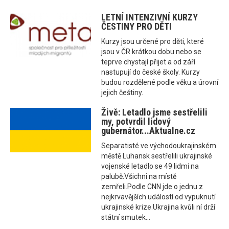
LETNÍ INTENZIVNÍ KURZY
ČESTINY PRO DĚTI
Kurzy jsou určené pro děti, které
jsou v ČR krátkou dobu nebo se
teprve chystají přijet a od září
nastupují do české školy. Kurzy
budou rozdělené podle věku a úrovní
jejich češtiny.
Živě: Letadlo jsme sestřelili
my, potvrdil lidový
gubernátor...Aktualne.cz
Separatisté ve východoukrajinském
městě Luhansk sestřelili ukrajinské
vojenské letadlo se 49 lidmi na
palubě.Všichni na místě
zemřeli.Podle CNN jde o jednu z
nejkrvavějších událostí od vypuknutí
ukrajinské krize.Ukrajina kvůli ní drží
státní smutek...