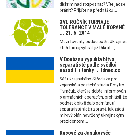
diskriminaci rozpoznat? Víte jak se
bránit? Přijďte na přednášku ...
XVI. ROČNÍK TURNAJE
TOLERANCE V MALÉ KOPANÉ
... 21. 6. 2014
Mezi favority budou patřit Ukrajinci,
kteří turnaj vyhráli již třikrát :-)
V Donbasu vypukla bitva,
separatisté podle svědků
nasadili i tanky ... Idnes.cz
Šéf ukrajinského Střediska pro
vojenská a politická studia Dmytro
Tymčuk, který je dobře informován
o armádních operacích, prohlásil, že
podnět k bitvě dalo odmítnutí
separatistů složit zbraně, jak žádá
mírový plán navržený ukrajinským
prezidentem ...
Rusové za Janukovyče