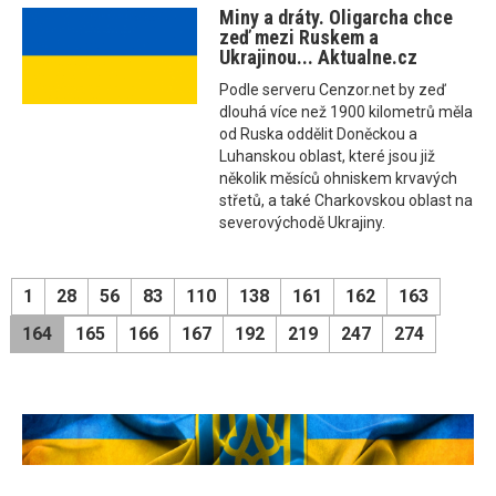
Miny a dráty. Oligarcha chce
zeď mezi Ruskem a
Ukrajinou... Aktualne.cz
Podle serveru Cenzor.net by zeď
dlouhá více než 1900 kilometrů měla
od Ruska oddělit Doněckou a
Luhanskou oblast, které jsou již
několik měsíců ohniskem krvavých
střetů, a také Charkovskou oblast na
severovýchodě Ukrajiny.
1
28
56
83
110
138
161
162
163
164
165
166
167
192
219
247
274