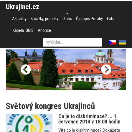
Ukrajinci.cz
Aktuality
Kroužky, projekty
O nás
Časopis Porohy
Foto
Kapela IGNIS
Anonce
Světový kongres Ukrajinců
Co je to diskriminace? ... 1.
července 2014 v 18.00 hodin
Víte co je diskriminace? Dokážete