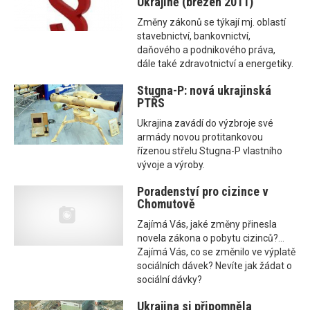
Ukrajině (březen 2011)
Změny zákonů se týkají mj. oblastí
stavebnictví, bankovnictví,
daňového a podnikového práva,
dále také zdravotnictví a energetiky.
Stugna-P: nová ukrajinská
PTŘS
Ukrajina zavádí do výzbroje své
armády novou protitankovou
řízenou střelu Stugna-P vlastního
vývoje a výroby.
Poradenství pro cizince v
Chomutově
Zajímá Vás, jaké změny přinesla
novela zákona o pobytu cizinců?...
Zajímá Vás, co se změnilo ve výplatě
sociálních dávek? Nevíte jak žádat o
sociální dávky?
Ukrajina si připomněla