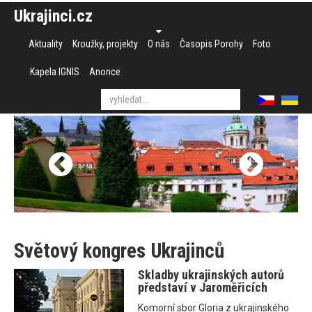
Ukrajinci.cz
Aktuality
Kroužky, projekty
O nás
Časopis Porohy
Foto
Kapela IGNIS
Anonce
Světový kongres Ukrajinců
Skladby ukrajinských autorů
představí v Jaroměřicích
Komorní sbor Gloria z ukrajinského