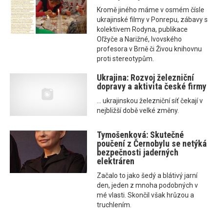
Kromě jiného máme v osmém čísle
ukrajinské filmy v Ponrepu, zábavy s
kolektivem Rodyna, publikace
Oľžyče a Narižné, lvovského
profesora v Brně či Živou knihovnu
proti stereotypům.
Ukrajina: Rozvoj železniční
dopravy a aktivita české firmy
... ukrajinskou železniční síť čekají v
nejbližší době velké změny.
Tymošenková: Skutečné
poučení z Černobylu se netýká
bezpečnosti jaderných
elektráren
Začalo to jako šedý a blátivý jarní
den, jeden z mnoha podobných v
mé vlasti. Skončil však hrůzou a
truchlením.