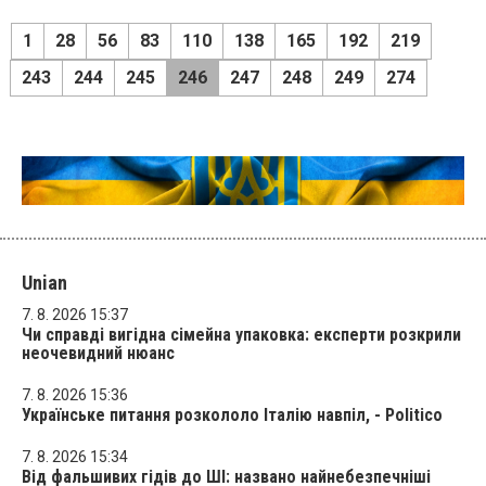
1
28
56
83
110
138
165
192
219
243
244
245
246
247
248
249
274
Unian
7. 8. 2026 15:37
Чи справді вигідна сімейна упаковка: експерти розкрили
неочевидний нюанс
7. 8. 2026 15:36
Українське питання розкололо Італію навпіл, - Politico
7. 8. 2026 15:34
Від фальшивих гідів до ШІ: названо найнебезпечніші