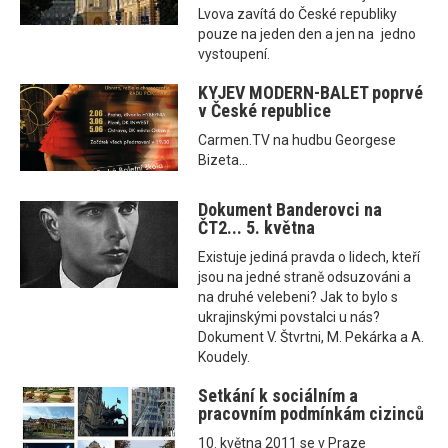
Lvova zavítá do České republiky
pouze na jeden den a jen na jedno
vystoupení.
KYJEV MODERN-BALET poprvé
v České republice
Carmen.TV na hudbu Georgese
Bizeta...
Dokument Banderovci na
ČT2... 5. května
Existuje jediná pravda o lidech, kteří
jsou na jedné straně odsuzováni a
na druhé velebeni? Jak to bylo s
ukrajinskými povstalci u nás?
Dokument V. Štvrtni, M. Pekárka a A.
Koudely.
Setkání k sociálním a
pracovním podmínkám cizinců
10. května 2011 se v Praze