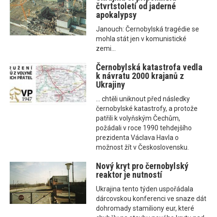
čtvrtstoletí od jaderné
apokalypsy
Janouch: Černobylská tragédie se
mohla stát jen v komunistické
zemi...
Černobylská katastrofa vedla
k návratu 2000 krajanů z
Ukrajiny
... chtěli uniknout před následky
černobylské katastrofy, a protože
patřili k volyňským Čechům,
požádali v roce 1990 tehdejšího
prezidenta Václava Havla o
možnost žít v Československu.
Nový kryt pro černobylský
reaktor je nutností
Ukrajina tento týden uspořádala
dárcovskou konferenci ve snaze dát
dohromady stamiliony eur, které