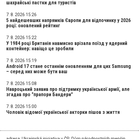
шахрайські пастки для туристів
7. 8. 2026 15:26
5 найдешевших напрямків Європи для відпочинку у 2026
році: оновлений рейтинг
7. 8. 2026 15:22
У 1984 році Британія навмисно врізала поїзд у ядерний
контейнер: навіщо це зробили
7. 8. 2026 15:19
Android 17 стане останнім оновленням для цих Samsung
– серед них може бути ваш
7. 8. 2026 15:08
Навроцький заявив про підтримку української армії, але
згадав про "прапори Бандери"
7. 8. 2026 15:00
Чоловік відомої української акторки пішов з життя
adresa: Ukrajinská iniciativa v ČR, Dům národnostních menšin,