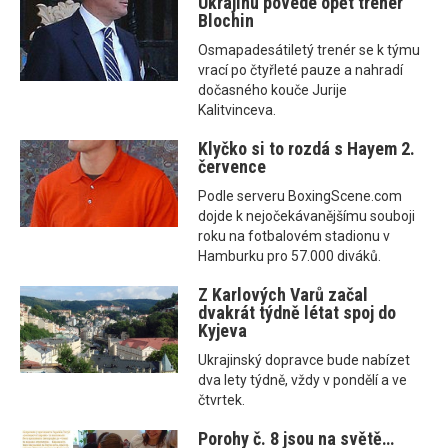
Ukrajinu povede opět trenér
Blochin
Osmapadesátiletý trenér se k týmu
vrací po čtyřleté pauze a nahradí
dočasného kouče Jurije
Kalitvinceva.
Klyčko si to rozdá s Hayem 2.
července
Podle serveru BoxingScene.com
dojde k nejočekávanějšímu souboji
roku na fotbalovém stadionu v
Hamburku pro 57.000 diváků.
Z Karlových Varů začal
dvakrát týdně létat spoj do
Kyjeva
Ukrajinský dopravce bude nabízet
dva lety týdně, vždy v pondělí a ve
čtvrtek.
Porohy č. 8 jsou na světě…