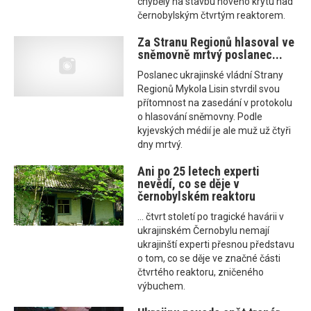
chyběly na stavbu nového krytu nad
černobylským čtvrtým reaktorem.
Za Stranu Regionů hlasoval ve
sněmovně mrtvý poslanec...
Poslanec ukrajinské vládní Strany
Regionů Mykola Lisin stvrdil svou
přítomnost na zasedání v protokolu
o hlasování sněmovny. Podle
kyjevských médií je ale muž už čtyři
dny mrtvý.
Ani po 25 letech experti
nevědí, co se děje v
černobylském reaktoru
... čtvrt století po tragické havárii v
ukrajinském Černobylu nemají
ukrajinští experti přesnou představu
o tom, co se děje ve značné části
čtvrtého reaktoru, zničeného
výbuchem.