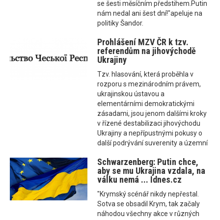
se šesti měsíčním předstihem.Putin
nám nedal ani šest dní!"apeluje na
politiky Šandor.
Prohlášení MZV ČR k tzv.
referendům na jihovýchodě
Ukrajiny
Tzv. hlasování, která proběhla v
rozporu s mezinárodním právem,
ukrajinskou ústavou a
elementárními demokratickými
zásadami, jsou jenom dalšími kroky
v řízené destabilizaci jihovýchodu
Ukrajiny a nepřípustnými pokusy o
další podrývání suverenity a územní
Schwarzenberg: Putin chce,
aby se mu Ukrajina vzdala, na
válku nemá ... Idnes.cz
"Krymský scénář nikdy nepřestal.
Sotva se obsadil Krym, tak začaly
náhodou všechny akce v různých