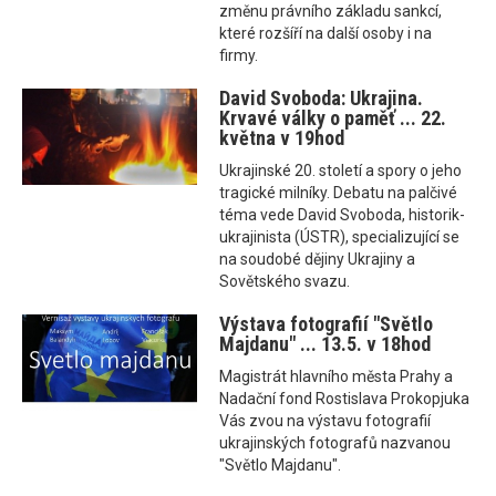
změnu právního základu sankcí,
které rozšíří na další osoby i na
firmy.
David Svoboda: Ukrajina.
Krvavé války o paměť ... 22.
května v 19hod
Ukrajinské 20. století a spory o jeho
tragické milníky. Debatu na palčivé
téma vede David Svoboda, historik-
ukrajinista (ÚSTR), specializující se
na soudobé dějiny Ukrajiny a
Sovětského svazu.
Výstava fotografií "Světlo
Majdanu" ... 13.5. v 18hod
Magistrát hlavního města Prahy a
Nadační fond Rostislava Prokopjuka
Vás zvou na výstavu fotografií
ukrajinských fotografů nazvanou
"Světlo Majdanu".