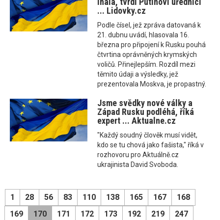
lhala, tvrdí Putinovi úředníci
... Lidovky.cz
Podle čísel, jež zpráva datovaná k
21. dubnu uvádí, hlasovala 16.
března pro připojení k Rusku pouhá
čtvrtina oprávněných krymských
voličů. Přinejlepším. Rozdíl mezi
těmito údaji a výsledky, jež
prezentovala Moskva, je propastný.
Jsme svědky nové války a
Západ Rusku podléhá, říká
expert ... Aktualne.cz
"Každý soudný člověk musí vidět,
kdo se tu chová jako fašista," říká v
rozhovoru pro Aktuálně.cz
ukrajinista David Svoboda.
1
28
56
83
110
138
165
167
168
169
170
171
172
173
192
219
247