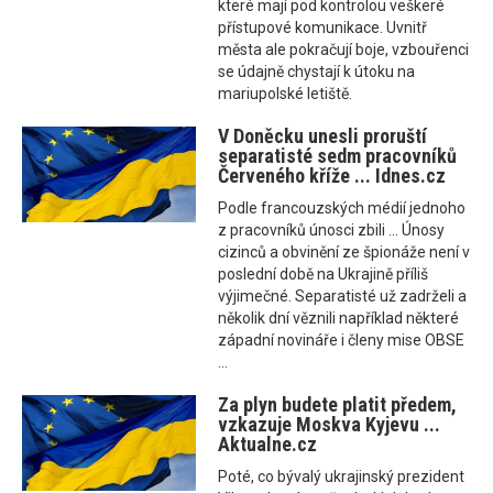
které mají pod kontrolou veškeré
přístupové komunikace. Uvnitř
města ale pokračují boje, vzbouřenci
se údajně chystají k útoku na
mariupolské letiště.
V Doněcku unesli proruští
separatisté sedm pracovníků
Červeného kříže ... Idnes.cz
Podle francouzských médií jednoho
z pracovníků únosci zbili ... Únosy
cizinců a obvinění ze špionáže není v
poslední době na Ukrajině příliš
výjimečné. Separatisté už zadrželi a
několik dní věznili například některé
západní novináře i členy mise OBSE
...
Za plyn budete platit předem,
vzkazuje Moskva Kyjevu ...
Aktualne.cz
Poté, co bývalý ukrajinský prezident