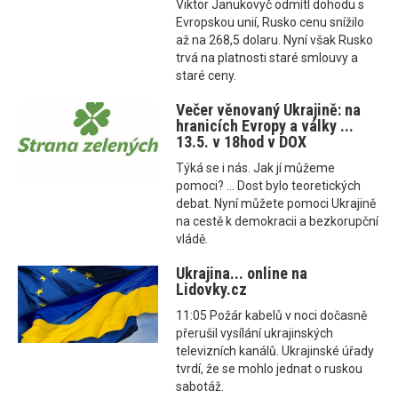
Viktor Janukovyč odmítl dohodu s
Evropskou unií, Rusko cenu snížilo
až na 268,5 dolaru. Nyní však Rusko
trvá na platnosti staré smlouvy a
staré ceny.
Večer věnovaný Ukrajině: na
hranicích Evropy a války ...
13.5. v 18hod v DOX
Týká se i nás. Jak jí můžeme
pomoci? ... Dost bylo teoretických
debat. Nyní můžete pomoci Ukrajině
na cestě k demokracii a bezkorupční
vládě.
Ukrajina... online na
Lidovky.cz
11:05 Požár kabelů v noci dočasně
přerušil vysílání ukrajinských
televizních kanálů. Ukrajinské úřady
tvrdí, že se mohlo jednat o ruskou
sabotáž.