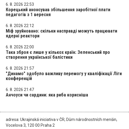
6. 8. 2026 22:53
Корецький анонсував збільшення заробітної плати
педагогів з 1 вересня
6. 8. 2026 22:12
Міф зруйновано: скільки насправді можуть працювати
ядерні реактори
6. 8. 2026 22:00
Така зброя є лише у кількох країн: Зеленський про
створення української балістики
6. 8. 2026 21:57
"Динамо" здобуло важливу перемогу у кваліфікації Ліги
конференцій
6. 8. 2026 21:47
Анчоуси чи сардини: яка риба корисніша
adresa: Ukrajinská iniciativa v ČR, Dům národnostních menšin,
Vocelova 3, 120 00 Praha 2