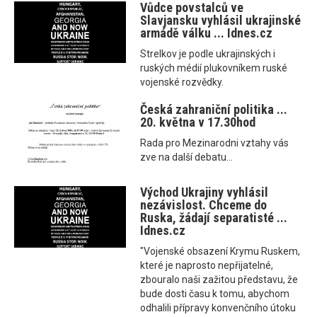
Vůdce povstalců ve
Slavjansku vyhlásil ukrajinské
armádě válku ... Idnes.cz
Strelkov je podle ukrajinských i
ruských médií plukovníkem ruské
vojenské rozvědky.
Česká zahraniční politika ...
20. května v 17.30hod
Rada pro Mezinarodni vztahy vás
zve na další debatu...
Východ Ukrajiny vyhlásil
nezávislost. Chceme do
Ruska, žádají separatisté ...
Idnes.cz
"Vojenské obsazení Krymu Ruskem,
které je naprosto nepřijatelné,
zbouralo naši zažitou představu, že
bude dosti času k tomu, abychom
odhalili přípravy konvenčního útoku