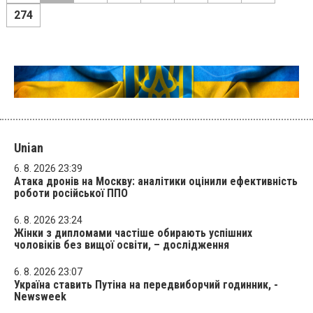
274
Unian
6. 8. 2026 23:39
Атака дронів на Москву: аналітики оцінили ефективність
роботи російської ППО
6. 8. 2026 23:24
Жінки з дипломами частіше обирають успішних
чоловіків без вищої освіти, – дослідження
6. 8. 2026 23:07
Україна ставить Путіна на передвиборчий годинник, -
Newsweek