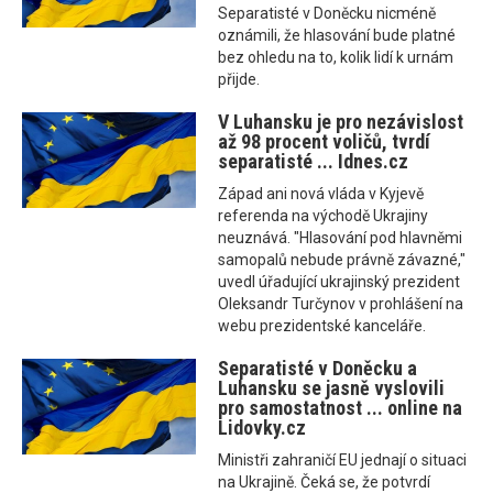
Separatisté v Doněcku nicméně
oznámili, že hlasování bude platné
bez ohledu na to, kolik lidí k urnám
přijde.
V Luhansku je pro nezávislost
až 98 procent voličů, tvrdí
separatisté ... Idnes.cz
Západ ani nová vláda v Kyjevě
referenda na východě Ukrajiny
neuznává. "Hlasování pod hlavněmi
samopalů nebude právně závazné,"
uvedl úřadující ukrajinský prezident
Oleksandr Turčynov v prohlášení na
webu prezidentské kanceláře.
Separatisté v Doněcku a
Luhansku se jasně vyslovili
pro samostatnost ... online na
Lidovky.cz
Ministři zahraničí EU jednají o situaci
na Ukrajině. Čeká se, že potvrdí