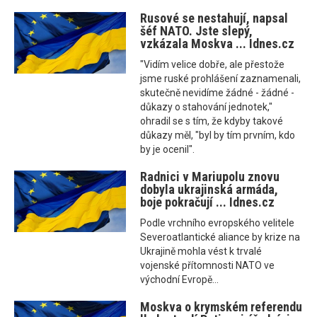
Rusové se nestahují, napsal
šéf NATO. Jste slepý,
vzkázala Moskva ... Idnes.cz
"Vidím velice dobře, ale přestože
jsme ruské prohlášení zaznamenali,
skutečně nevidíme žádné - žádné -
důkazy o stahování jednotek,"
ohradil se s tím, že kdyby takové
důkazy měl, "byl by tím prvním, kdo
by je ocenil".
Radnici v Mariupolu znovu
dobyla ukrajinská armáda,
boje pokračují ... Idnes.cz
Podle vrchního evropského velitele
Severoatlantické aliance by krize na
Ukrajině mohla vést k trvalé
vojenské přítomnosti NATO ve
východní Evropě...
Moskva o krymském referendu