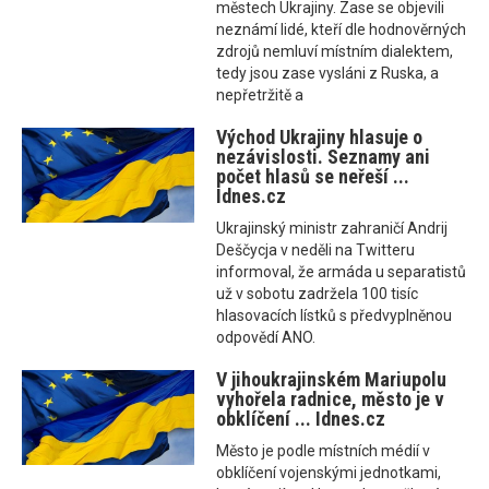
městech Ukrajiny. Zase se objevili
neznámí lidé, kteří dle hodnověrných
zdrojů nemluví místním dialektem,
tedy jsou zase vysláni z Ruska, a
nepřetržitě a
Východ Ukrajiny hlasuje o
nezávislosti. Seznamy ani
počet hlasů se neřeší ...
Idnes.cz
Ukrajinský ministr zahraničí Andrij
Deščycja v neděli na Twitteru
informoval, že armáda u separatistů
už v sobotu zadržela 100 tisíc
hlasovacích lístků s předvyplněnou
odpovědí ANO.
V jihoukrajinském Mariupolu
vyhořela radnice, město je v
obklíčení ... Idnes.cz
Město je podle místních médií v
obklíčení vojenskými jednotkami,