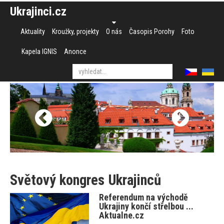
Ukrajinci.cz
Aktuality
Kroužky, projekty
O nás
Časopis Porohy
Foto
Kapela IGNIS
Anonce
Světový kongres Ukrajinců
Referendum na východě
Ukrajiny končí střelbou ...
Aktualne.cz