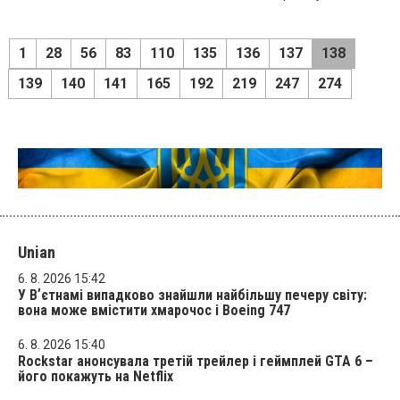
1
28
56
83
110
135
136
137
138
139
140
141
165
192
219
247
274
Unian
6. 8. 2026 15:42
У Вʼєтнамі випадково знайшли найбільшу печеру світу:
вона може вмістити хмарочос і Boeing 747
6. 8. 2026 15:40
Rockstar анонсувала третій трейлер і геймплей GTA 6 –
його покажуть на Netflix