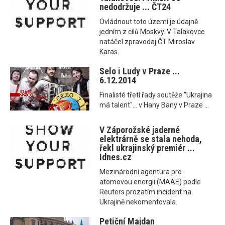
nedodržuje ... ČT24
Ovládnout toto území je údajně
jedním z cílů Moskvy. V Talakovce
natáčel zpravodaj ČT Miroslav
Karas.
Selo i Ludy v Praze ...
6.12.2014
Finalisté třetí řady soutěže "Ukrajina
má talent"... v Hany Bany v Praze ...
V Záporožské jaderné
elektrárně se stala nehoda,
řekl ukrajinský premiér ...
Idnes.cz
Mezinárodní agentura pro
atomovou energii (MAAE) podle
Reuters prozatím incident na
Ukrajině nekomentovala.
Petiční Majdan