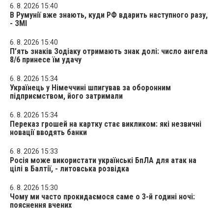
6. 8. 2026 15:40
В Румунії вже знають, куди РФ вдарить наступного разу,
- ЗМІ
6. 8. 2026 15:40
П’ять знаків Зодіаку отримають знак долі: число ангела
8/6 принесе їм удачу
6. 8. 2026 15:34
Українець у Німеччині шпигував за оборонним
підприємством, його затримали
6. 8. 2026 15:34
Переказ грошей на картку стає викликом: які незвичні
новації вводять банки
6. 8. 2026 15:33
Росія може використати українські БпЛА для атак на
цілі в Балтії, - литовська розвідка
6. 8. 2026 15:30
Чому ми часто прокидаємося саме о 3-й годині ночі:
пояснення вчених