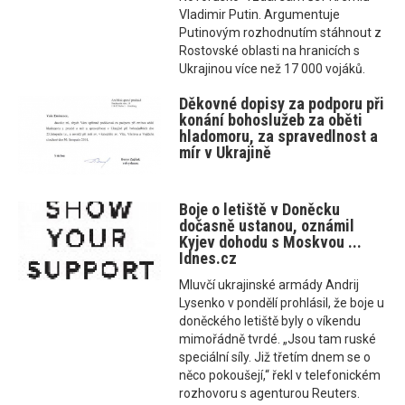
Vladimir Putin. Argumentuje
Putinovým rozhodnutím stáhnout z
Rostovské oblasti na hranicích s
Ukrajinou více než 17 000 vojáků.
Děkovné dopisy za podporu při
konání bohoslužeb za oběti
hladomoru, za spravedlnost a
mír v Ukrajině
Boje o letiště v Doněcku
dočasně ustanou, oznámil
Kyjev dohodu s Moskvou ...
Idnes.cz
Mluvčí ukrajinské armády Andrij
Lysenko v pondělí prohlásil, že boje u
doněckého letiště byly o víkendu
mimořádně tvrdé. „Jsou tam ruské
speciální síly. Již třetím dnem se o
něco pokoušejí,“ řekl v telefonickém
rozhovoru s agenturou Reuters.