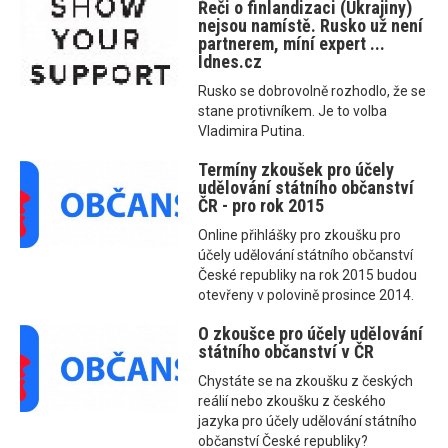
Řeči o finlandizaci (Ukrajiny)
nejsou namístě. Rusko už není
partnerem, míní expert ...
Idnes.cz
Rusko se dobrovolně rozhodlo, že se
stane protivníkem. Je to volba
Vladimira Putina.
Termíny zkoušek pro účely
udělování státního občanství
ČR - pro rok 2015
Online přihlášky pro zkoušku pro
účely udělování státního občanství
České republiky na rok 2015 budou
otevřeny v polovině prosince 2014.
O zkoušce pro účely udělování
státního občanství v ČR
Chystáte se na zkoušku z českých
reálií nebo zkoušku z českého
jazyka pro účely udělování státního
občanství České republiky?