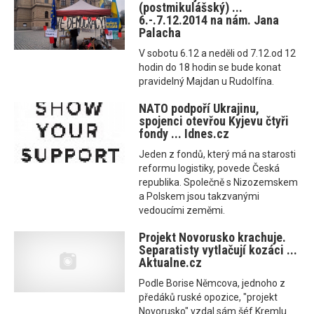
(postmikulášský) ...
6.-.7.12.2014 na nám. Jana
Palacha
V sobotu 6.12 a neděli od 7.12.od 12
hodin do 18 hodin se bude konat
pravidelný Majdan u Rudolfína.
NATO podpoří Ukrajinu,
spojenci otevřou Kyjevu čtyři
fondy ... Idnes.cz
Jeden z fondů, který má na starosti
reformu logistiky, povede Česká
republika. Společně s Nizozemskem
a Polskem jsou takzvanými
vedoucími zeměmi.
Projekt Novorusko krachuje.
Separatisty vytlačují kozáci ...
Aktualne.cz
Podle Borise Němcova, jednoho z
předáků ruské opozice, "projekt
Novorusko" vzdal sám šéf Kremlu