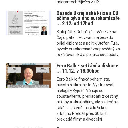
migrantech žijících v ČR.
Beseda Ukrajinská krize a EU
očima bývalého eurokomisaře
... 2.12. od 17hod
Klub přátel Dobré vůle Vás zve na
Čaj o páté ... Pozvání na besedu
přijal diplomat a politik Štefan Füle,
bývalý eurokomisař zodpovědný za
rozšiřování EU a politiku sousedství.
Eero Balk - setkání a diskuse
... 11.12. v 18.30hod
Eero Balk je finský bohemista,
rusista a ukrajinista. Vystudoval
filologii v Kyjevě. Věnuje se
soustavnému překládání z češtiny,
ruštiny a ukrajinštiny, ale zajímá se
také o slovenštinu a lužickou
srbštinu.Přeložil přes 30 knih,
překládá filmy a divadelní