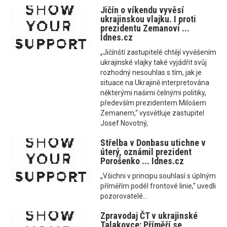
Jičín o víkendu vyvěsí
ukrajinskou vlajku. I proti
prezidentu Zemanovi ...
Idnes.cz
„Jičínští zastupitelé chtějí vyvěšením
ukrajinské vlajky také vyjádřit svůj
rozhodný nesouhlas s tím, jak je
situace na Ukrajině interpretována
některými našimi čelnými politiky,
především prezidentem Milošem
Zemanem,“ vysvětluje zastupitel
Josef Novotný,
Střelba v Donbasu utichne v
úterý, oznámil prezident
Porošenko ... Idnes.cz
„Všichni v principu souhlasí s úplným
příměřím podél frontové linie,“ uvedli
pozorovatelé...
Zpravodaj ČT v ukrajinské
Talakovce: Příměří se