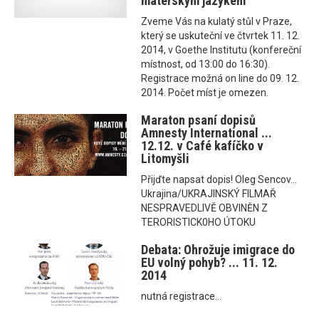
mateřským jazykem
Zveme Vás na kulatý stůl v Praze,
který se uskuteční ve čtvrtek 11. 12.
2014, v Goethe Institutu (konfereční
místnost, od 13:00 do 16:30).
Registrace možná on line do 09. 12.
2014. Počet míst je omezen.
Maraton psaní dopisů
Amnesty International ...
12.12. v Café kafíčko v
Litomyšli
Přijďte napsat dopis! Oleg Sencov...
Ukrajina/UKRAJINSKÝ FILMAŘ
NESPRAVEDLIVĚ OBVINĚN Z
TERORISTICK0HO ÚTOKU
Debata: Ohrožuje imigrace do
EU volný pohyb? ... 11. 12.
2014
nutná registrace...