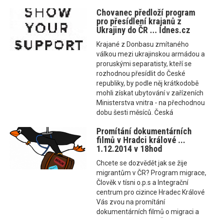
Chovanec předloží program
pro přesídlení krajanů z
Ukrajiny do ČR ... Idnes.cz
Krajané z Donbasu zmítaného
válkou mezi ukrajinskou armádou a
proruskými separatisty, kteří se
rozhodnou přesídlit do České
republiky, by podle něj krátkodobě
mohli získat ubytování v zařízeních
Ministerstva vnitra - na přechodnou
dobu šesti měsíců. Česká
Promítání dokumentárních
filmů v Hradci králové ...
1.12.2014 v 18hod
Chcete se dozvědět jak se žije
migrantům v ČR? Program migrace,
Člověk v tísni o.p.s a Integrační
centrum pro cizince Hradec Králové
Vás zvou na promítání
dokumentárních filmů o migraci a