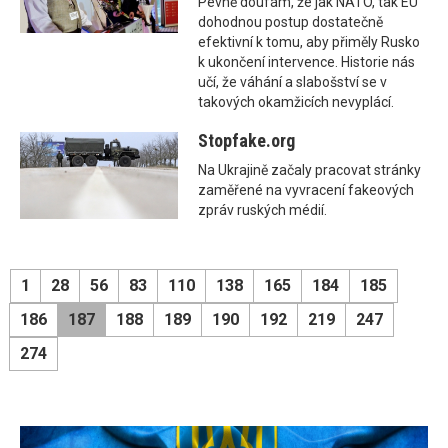
Pevně doufám, že jak NATO, tak EU
dohodnou postup dostatečně
efektivní k tomu, aby přiměly Rusko
k ukončení intervence. Historie nás
učí, že váhání a slabošství se v
takových okamžicích nevyplácí.
Stopfake.org
Na Ukrajině začaly pracovat stránky
zaměřené na vyvracení fakeových
zpráv ruských médií.
1
28
56
83
110
138
165
184
185
186
187
188
189
190
192
219
247
274