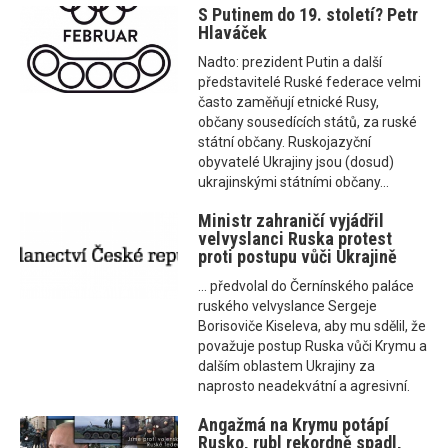
S Putinem do 19. století? Petr
Hlaváček
Nadto: prezident Putin a další
představitelé Ruské federace velmi
často zaměňují etnické Rusy,
občany sousedících států, za ruské
státní občany. Ruskojazyční
obyvatelé Ukrajiny jsou (dosud)
ukrajinskými státními občany...
Ministr zahraničí vyjádřil
velvyslanci Ruska protest
proti postupu vůči Ukrajině
... předvolal do Černínského paláce
ruského velvyslance Sergeje
Borisoviče Kiseleva, aby mu sdělil, že
považuje postup Ruska vůči Krymu a
dalším oblastem Ukrajiny za
naprosto neadekvátní a agresivní.
Angažmá na Krymu potápí
Rusko, rubl rekordně spadl,