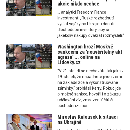
akcie nikdo nechce
... analytici Freedom Fiance
Investment: „Ruské rozhodnutí
vyslat vojáky na Ukrajinu donutí
dlouhodobé investory, aby si
jakékoliv nákupy dvakrát rozmysleli.“
Washington hrozí Moskvě
sankcemi za 'neuvěřitelný akt
agrese' ... online na
Lidovky.cz
"V 21. století se nechováte tak jako v
19. století, že napadnete jinou zemi
na základě zcela vykonstruované
záminky," prohlásil Kerry. Pokud jde
o možné sankce, hovořil i o zákazu
udělování víz, zmrazení účtů či
obchodní izolaci.
Miroslav Kalousek k situaci
na Ukrajině