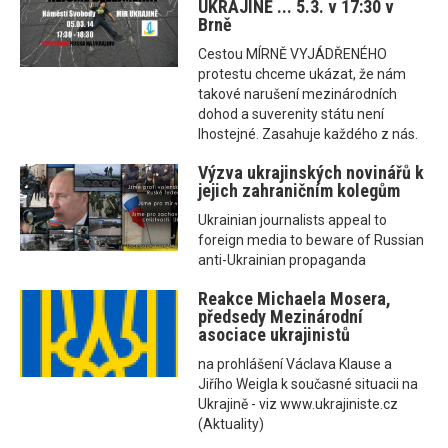
UKRAJINĚ ... 5.3. v 17:30 v
Brně
Cestou MÍRNĚ VYJÁDŘENÉHO
protestu chceme ukázat, že nám
takové narušení mezinárodních
dohod a suverenity státu není
lhostejné. Zasahuje každého z nás.
Výzva ukrajinských novinářů k
jejich zahraničním kolegům
Ukrainian journalists appeal to
foreign media to beware of Russian
anti-Ukrainian propaganda
Reakce Michaela Mosera,
předsedy Mezinárodní
asociace ukrajinistů
na prohlášení Václava Klause a
Jiřího Weigla k současné situacii na
Ukrajině - viz www.ukrajiniste.cz
(Aktuality)