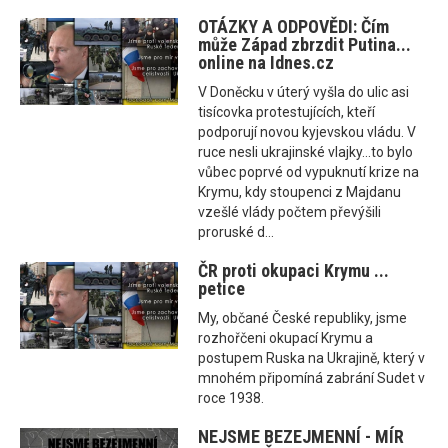
OTÁZKY A ODPOVĚDI: Čím
může Západ zbrzdit Putina...
online na Idnes.cz
V Doněcku v úterý vyšla do ulic asi
tisícovka protestujících, kteří
podporují novou kyjevskou vládu. V
ruce nesli ukrajinské vlajky...to bylo
vůbec poprvé od vypuknutí krize na
Krymu, kdy stoupenci z Majdanu
vzešlé vlády počtem převýšili
proruské d...
ČR proti okupaci Krymu ...
petice
My, občané České republiky, jsme
rozhořčeni okupací Krymu a
postupem Ruska na Ukrajině, který v
mnohém připomíná zabrání Sudet v
roce 1938.
NEJSME BEZEJMENNÍ - MÍR