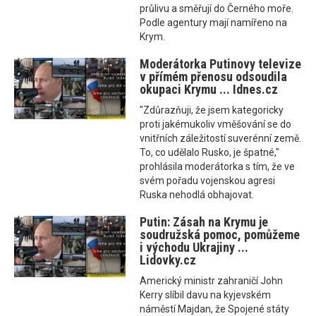
průlivu a směřují do Černého moře.
Podle agentury mají namířeno na
Krym.
Moderátorka Putinovy televize
v přímém přenosu odsoudila
okupaci Krymu ... Idnes.cz
"Zdůrazňuji, že jsem kategoricky
proti jakémukoliv vměšování se do
vnitřních záležitostí suverénní země.
To, co udělalo Rusko, je špatné,"
prohlásila moderátorka s tím, že ve
svém pořadu vojenskou agresi
Ruska nehodlá obhajovat.
Putin: Zásah na Krymu je
soudružská pomoc, pomůžeme
i východu Ukrajiny ...
Lidovky.cz
Americký ministr zahraničí John
Kerry slíbil davu na kyjevském
náměstí Majdan, že Spojené státy