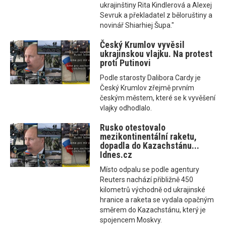
ukrajinštiny Rita Kindlerová a Alexej
Sevruk a překladatel z běloruštiny a
novinář Shiarhiej Šupa."
Český Krumlov vyvěsil
ukrajinskou vlajku. Na protest
proti Putinovi
Podle starosty Dalibora Cardy je
Český Krumlov zřejmě prvním
českým městem, které se k vyvěšení
vlajky odhodlalo.
Rusko otestovalo
mezikontinentální raketu,
dopadla do Kazachstánu...
Idnes.cz
Místo odpalu se podle agentury
Reuters nachází přibližně 450
kilometrů východně od ukrajinské
hranice a raketa se vydala opačným
směrem do Kazachstánu, který je
spojencem Moskvy.