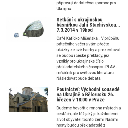
připravují dodatečnou pomoc pro
Ukrajinu.
Setkání s ukrajinskou
básnířkou Julií Stachivskou...
7.3.2014 v 19hod
Café Kafíčko Míšeňská... V průběhu
pátečního večera vám přečte
ukázky ze své tvorby a prezentovat
se budou i české překlady, jež
vznikly pro ukrajinské číslo
překladatelského časopisu PLAV -
měsíčník pro světovou literaturu.
Následovat bude debata.
Poutnictví: Východní sousedé
na Ukrajině a Bělorusku 26.
březen v 18:00 v Praze
Budeme hovořit o mnoha místech a
cestách, ale též jaký je každodenní
život obyvatel těchto zemí. Našimi
hosty budou překladatelé z