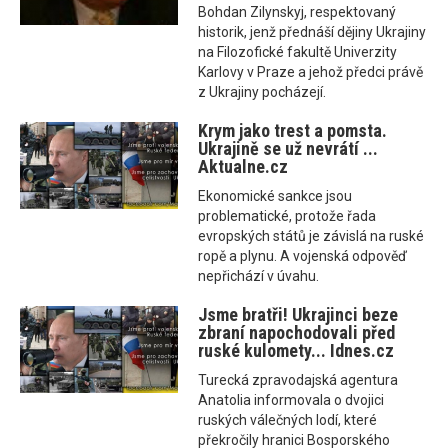
Bohdan Zilynskyj, respektovaný
historik, jenž přednáší dějiny Ukrajiny
na Filozofické fakultě Univerzity
Karlovy v Praze a jehož předci právě
z Ukrajiny pocházejí.
Krym jako trest a pomsta.
Ukrajině se už nevrátí ...
Aktualne.cz
Ekonomické sankce jsou
problematické, protože řada
evropských států je závislá na ruské
ropě a plynu. A vojenská odpověď
nepřichází v úvahu.
Jsme bratři! Ukrajinci beze
zbraní napochodovali před
ruské kulomety... Idnes.cz
Turecká zpravodajská agentura
Anatolia informovala o dvojici
ruských válečných lodí, které
překročily hranici Bosporského