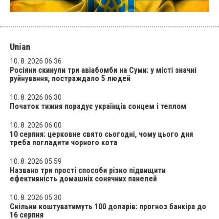
Unian
10. 8. 2026 06:36
Росіяни скинули три авіабомби на Суми: у місті значні
руйнування, постраждало 5 людей
10. 8. 2026 06:30
Початок тижня порадує українців сонцем і теплом
10. 8. 2026 06:00
10 серпня: церковне свято сьогодні, чому цього дня
треба погладити чорного кота
10. 8. 2026 05:59
Названо три прості способи різко підвищити
ефективність домашніх сонячних панелей
10. 8. 2026 05:30
Скільки коштуватимуть 100 доларів: прогноз банкіра до
16 серпня