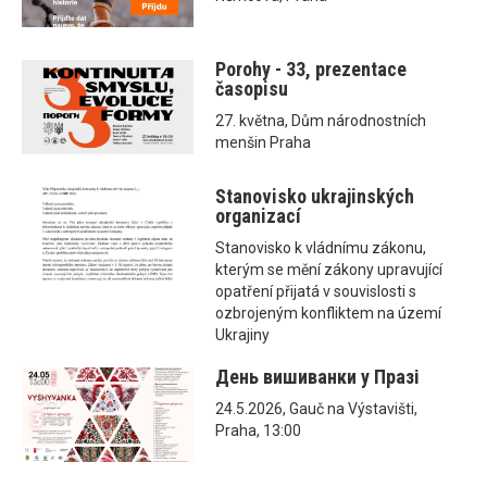
Porohy - 33, prezentace
časopisu
27. května, Dům národnostních
menšin Praha
Stanovisko ukrajinských
organizací
Stanovisko k vládnímu zákonu,
kterým se mění zákony upravující
opatření přijatá v souvislosti s
ozbrojeným konfliktem na území
Ukrajiny
День вишиванки у Празі
24.5.2026, Gauč na Výstavišti,
Praha, 13:00