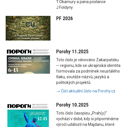
T.Okamury a pana poslance
J.Foldyny
PF 2026
Porohy 11.2025
Toto číslo je věnováno Zakarpatsku
— regionu, kde se ukrajinská identita
formovala za podmínek neustálého
tlaku, soutěže názvů, jazyků a
politických projektů.
→ Číst aktuální číslo na Porohy.cz
Porohy 10.2025
Toto číslo časopisu „Prah(y)“
vychází v době, kdy si připomínáme
výročí událostí na Majdanu, které