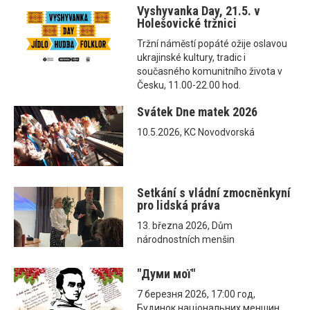
Vyshyvanka Day, 21.5. v
Holešovické tržnici
Tržní náměstí popáté ožije oslavou
ukrajinské kultury, tradic i
současného komunitního života v
Česku, 11.00-22.00 hod.
Svátek Dne matek 2026
10.5.2026, KC Novodvorská
Setkání s vládní zmocněnkyní
pro lidská práva
13. března 2026, Dům
národnostních menšin
"Думи мої"
7 березня 2026, 17:00 год,
Будинок національних меншин,