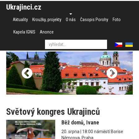
Ukrajinci.cz
Aktuality
Kroužky, projekty
O nás
Časopis Porohy
Foto
Kapela IGNIS
Anonce
Světový kongres Ukrajinců
Běž domů, Ivane
20. srpna | 18:00 náměstí Borise
Němcova, Praha