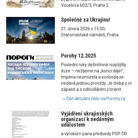
Vocelova 602/3, Praha 2
Společně za Ukrajinu!
21. února 2026 v 15:00,
Staroměstské náměstí, Praha
Porohy 12.2025
Poslední roky definitivně rozptýlily
iluze — nežijeme na „konci dějin“,
impéria nezmizela a svoboda se
nedává jednou provždy. Je třeba o ni
zápasit a s odhodláním ji bránit.
→ Číst aktuální číslo na Porohy.cz
Vyjádření ukrajinských
organizací k nedávným
událostem
a výrokům pana předsedy PSP ČR