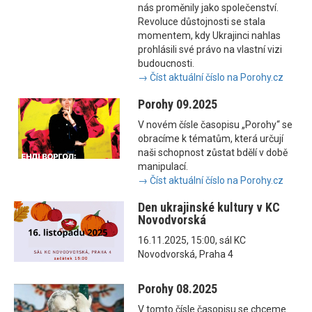
nás proměnily jako společenství.
Revoluce důstojnosti se stala
momentem, kdy Ukrajinci nahlas
prohlásili své právo na vlastní vizi
budoucnosti.
→ Číst aktuální číslo na Porohy.cz
Porohy 09.2025
V novém čísle časopisu „Porohy“ se
obracíme k tématům, která určují
naši schopnost zůstat bdělí v době
manipulací.
→ Číst aktuální číslo na Porohy.cz
Den ukrajinské kultury v KC
Novodvorská
16.11.2025, 15:00, sál KC
Novodvorská, Praha 4
Porohy 08.2025
V tomto čísle časopisu se chceme