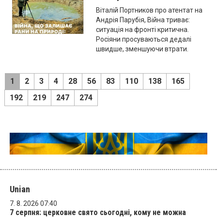
Віталій Портников про атентат на
Андрія Парубія, Війна триває:
ситуація на фронті критична.
Росіяни просуваються дедалі
швидше, зменшуючи втрати.
1
2
3
4
28
56
83
110
138
165
192
219
247
274
Unian
7. 8. 2026 07:40
7 серпня: церковне свято сьогодні, кому не можна