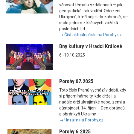
věnovat tématu vzdálenosti — jak
geografické, tak vnitřní. Odcizení
Ukrajinců, kteří odjeli do zahraničí, se
stalo jedním z klíčových zážitků
posledních let.
→ Číst aktuální číslo na Porohy.cz
Dny kultury v Hradci Králové
6.-19.10.2025
Porohy 07.2025
Toto číslo Prahů vychází v době, kdy
si připomínáme ty, kdo drželi a
nadále drží ukrajinské nebe, zemi a
důstojnost. 14. říjen — Den obránců
a obránkyň Ukrajiny...
→ Читати на Porohy.cz
Porohy 6.2025