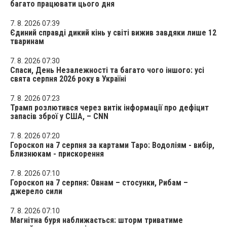
багато працювати цього дня
7. 8. 2026 07:39
Єдиний справді дикий кінь у світі вижив завдяки лише 12
тваринам
7. 8. 2026 07:30
Спаси, День Незалежності та багато чого іншого: усі
свята серпня 2026 року в Україні
7. 8. 2026 07:23
Трамп розлютився через витік інформації про дефіцит
запасів зброї у США, – CNN
7. 8. 2026 07:20
Гороскоп на 7 серпня за картами Таро: Водоліям - вибір,
Близнюкам - прискорення
7. 8. 2026 07:10
Гороскоп на 7 серпня: Овнам – стосунки, Рибам –
джерело сили
7. 8. 2026 07:10
Магнітна буря наближається: шторм триватиме