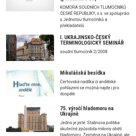
KOMORA SOUDNÍCH TLUMOČNÍKŮ
ČESKÉ REPUBLIKY, o.s. ve spolupráci
s Jednotou tlumočníků a
překladatelů
I. UKRAJINSKO-ČESKÝ
TERMINOLOGICKÝ SEMINÁŘ
soudní tlumočník 2/2008
Mikulášská besídka
Čertovská nadílka či andělské
pohlazení se možná najde i pro
dospělé.
75. výročí hladomoru na
Ukrajině
Jedno je jisté. Stalinova politika
skutečně způsobila miliony obětí
hladomoru. Zejména na Ukrajině, ale