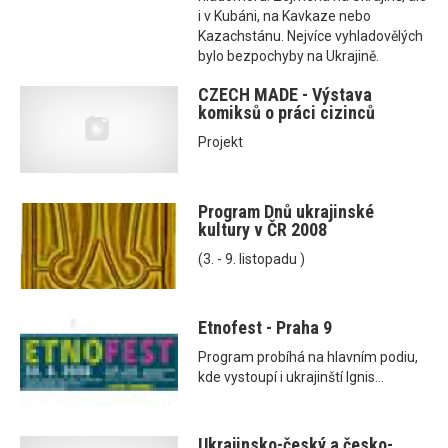
i v Kubáni, na Kavkaze nebo
Kazachstánu. Nejvíce vyhladovělých
bylo bezpochyby na Ukrajině.
CZECH MADE - Výstava
komiksů o práci cizinců
Projekt
Program Dnů ukrajinské
kultury v ČR 2008
(3. - 9. listopadu )
Etnofest - Praha 9
Program probíhá na hlavním podiu,
kde vystoupí i ukrajinští Ignis...
Ukrajinsko-český a česko-