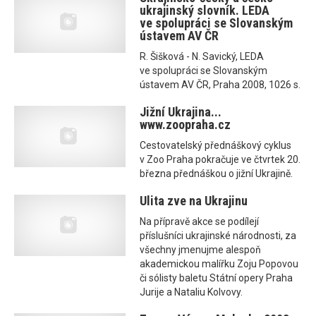
ukrajinský slovník. LEDA
ve spolupráci se Slovanským
ústavem AV ČR
R. Šišková - N. Savický, LEDA
ve spolupráci se Slovanským
ústavem AV ČR, Praha 2008, 1026 s.
Jižní Ukrajina...
www.zoopraha.cz
Cestovatelský přednáškový cyklus
v Zoo Praha pokračuje ve čtvrtek 20.
března přednáškou o jižní Ukrajině.
Ulita zve na Ukrajinu
Na přípravě akce se podílejí
příslušníci ukrajinské národnosti, za
všechny jmenujme alespoň
akademickou malířku Zoju Popovou
či sólisty baletu Státní opery Praha
Jurije a Nataliu Kolvovy.