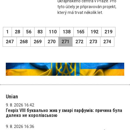
ukrajinského centra v Praze. Pro
tyto účely je připravován projekt,
který má trvat několik let.
1
28
56
83
110
138
165
192
219
247
268
269
270
271
272
273
274
Unian
9. 8. 2026 16:42
Генріх VIII буквально жив у хмарі парфумів: причина була
далеко не королівською
9. 8. 2026 16:36