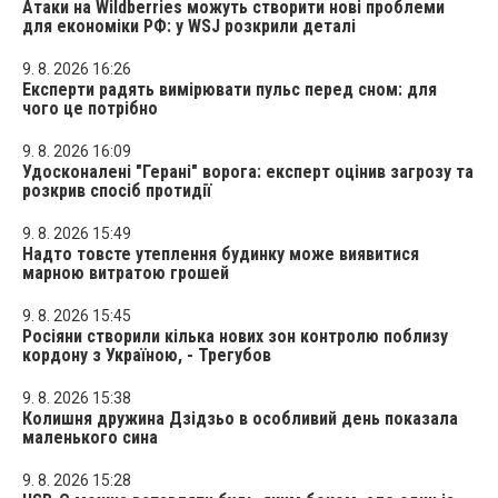
Атаки на Wildberries можуть створити нові проблеми
для економіки РФ: у WSJ розкрили деталі
9. 8. 2026 16:26
Експерти радять вимірювати пульс перед сном: для
чого це потрібно
9. 8. 2026 16:09
Удосконалені "Герані" ворога: експерт оцінив загрозу та
розкрив спосіб протидії
9. 8. 2026 15:49
Надто товсте утеплення будинку може виявитися
марною витратою грошей
9. 8. 2026 15:45
Росіяни створили кілька нових зон контролю поблизу
кордону з Україною, - Трегубов
9. 8. 2026 15:38
Колишня дружина Дзідзьо в особливий день показала
маленького сина
9. 8. 2026 15:28