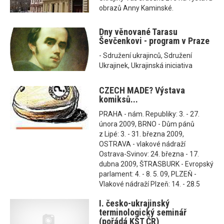
obrazů Anny Kaminské.
Dny věnované Tarasu
Ševčenkovi - program v Praze
- Sdružení ukrajinců, Sdružení
Ukrajinek, Ukrajinská iniciativa
CZECH MADE? Výstava
komiksů...
PRAHA - nám. Republiky: 3. - 27.
února 2009, BRNO - Dům pánů
z Lipé: 3. - 31. března 2009,
OSTRAVA - vlakové nádraží
Ostrava-Svinov: 24. března - 17.
dubna 2009, ŠTRASBURK - Evropský
parlament: 4. - 8. 5. 09, PLZEŇ -
Vlakové nádraží Plzeň: 14. - 28.5
I. česko-ukrajinský
terminologický seminář
(pořádá KST ČR)