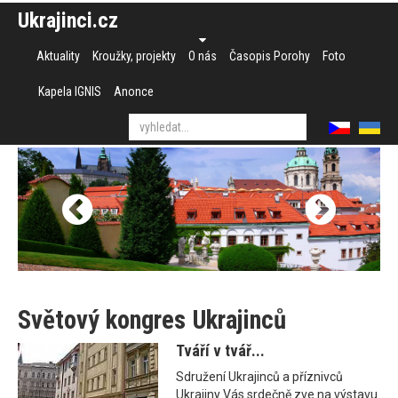
Ukrajinci.cz
Aktuality
Kroužky, projekty
O nás
Časopis Porohy
Foto
Kapela IGNIS
Anonce
Světový kongres Ukrajinců
Tváří v tvář...
Sdružení Ukrajinců a příznivců
Ukrajiny Vás srdečně zve na výstavu