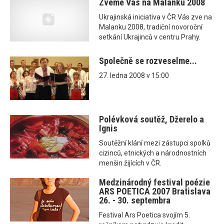
Zveme Vás na Malanku 2008
Ukrajinská iniciativa v ČR Vás zve na
Malanku 2008, tradiční novoroční
setkání Ukrajinců v centru Prahy.
Společně se rozveselme...
27. ledna 2008 v 15:00
Polévková soutěž, Džerelo a
Ignis
Soutěžní klání mezi zástupci spolků
cizinců, etnických a národnostních
menšin žijících v ČR.
Medzinárodný festival poézie
ARS POETICA 2007 Bratislava
26. - 30. septembra
Festival Ars Poetica svojím 5.