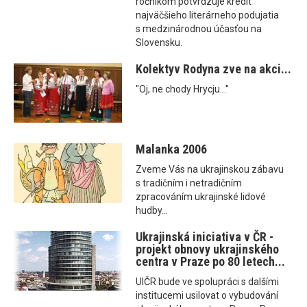
ročníkom potvrdzuje kredit
najväčšieho literárneho podujatia
s medzinárodnou účasťou na
Slovensku.
Kolektyv Rodyna zve na akci...
"Oj, ne chody Hrycju..."
Malanka 2006
Zveme Vás na ukrajinskou zábavu
s tradičním i netradičním
zpracováním ukrajinské lidové
hudby...
Ukrajinská iniciativa v ČR -
projekt obnovy ukrajinského
centra v Praze po 80 letech...
UIČR bude ve spolupráci s dalšími
institucemi usilovat o vybudování