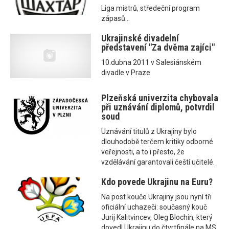
Liga mistrů, středeční program
zápasů...
Ukrajinské divadelní
představení "Za dvěma zajíci"
10.dubna 2011 v Salesiánském
divadle v Praze
Plzeňská univerzita chybovala
při uznávání diplomů, potvrdil
soud
Uznávání titulů z Ukrajiny bylo
dlouhodobě terčem kritiky odborné
veřejnosti, a to i přesto, že
vzdělávání garantovali čeští učitelé.
Kdo povede Ukrajinu na Euru?
Na post kouče Ukrajiny jsou nyní tři
oficiální uchazeči: současný kouč
Jurij Kalitvincev, Oleg Blochin, který
dovedl Ukrajinu do čtvrtfinále na MS