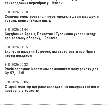
прикордонних перевірок у Шенгені
8. 8. 2026 02:18
Сонячна електростанція перегородила давні маршрути
тварин: вони знайшли вихід
8. 8. 2026 01:44
Саудівська Аравія, Пакистан і Туреччина уклали угоду
про взаємну оборону, - Reuters
8. 8. 2026 01:15
Експерти назвали 10 речей, які варто знати про Прагу
перед поїздкою
8. 8. 2026 00:32
Росія просуває іноземним замовникам нову ракету для
Су-57, - ЗМІ
8. 8. 2026 00:05
Старий монітор ще рано викидати: як використати його
повторно з користю