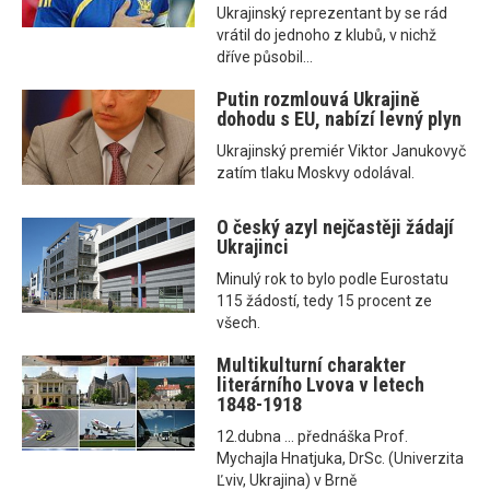
Ukrajinský reprezentant by se rád
vrátil do jednoho z klubů, v nichž
dříve působil...
Putin rozmlouvá Ukrajině
dohodu s EU, nabízí levný plyn
Ukrajinský premiér Viktor Janukovyč
zatím tlaku Moskvy odolával.
O český azyl nejčastěji žádají
Ukrajinci
Minulý rok to bylo podle Eurostatu
115 žádostí, tedy 15 procent ze
všech.
Multikulturní charakter
literárního Lvova v letech
1848-1918
12.dubna ... přednáška Prof.
Mychajla Hnatjuka, DrSc. (Univerzita
Ľviv, Ukrajina) v Brně