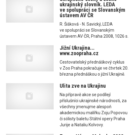
ukrajinský slovník. LEDA
ve spolupráci se Slovanským
ústavem AV ČR
R. Šišková - N. Savický, LEDA
ve spolupráci se Slovanským
ústavem AV ČR, Praha 2008, 1026 s.
Jižní Ukrajina...
www.zoopraha.cz
Cestovatelský přednáškový cyklus
v Zoo Praha pokračuje ve čtvrtek 20.
března přednáškou o jižní Ukrajině.
Ulita zve na Ukrajinu
Na přípravě akce se podílejí
příslušníci ukrajinské národnosti, za
všechny jmenujme alespoň
akademickou malířku Zoju Popovou
či sólisty baletu Státní opery Praha
Jurije a Nataliu Kolvovy.