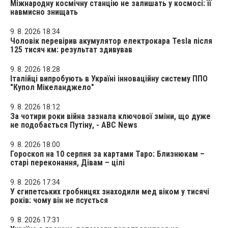
Міжнародну космічну станцію не залишать у космосі: її
навмисно знищать
9. 8. 2026 18:34
Чоловік перевірив акумулятор електрокара Tesla після
125 тисяч км: результат здивував
9. 8. 2026 18:28
Італійці випробують в Україні інноваційну систему ППО
"Купол Мікеланджело"
9. 8. 2026 18:12
За чотири роки війна зазнала ключової зміни, що дуже
не подобається Путіну, - ABC News
9. 8. 2026 18:00
Гороскоп на 10 серпня за картами Таро: Близнюкам –
старі переконання, Дівам – цілі
9. 8. 2026 17:34
У єгипетських гробницях знаходили мед віком у тисячі
років: чому він не псується
9. 8. 2026 17:31