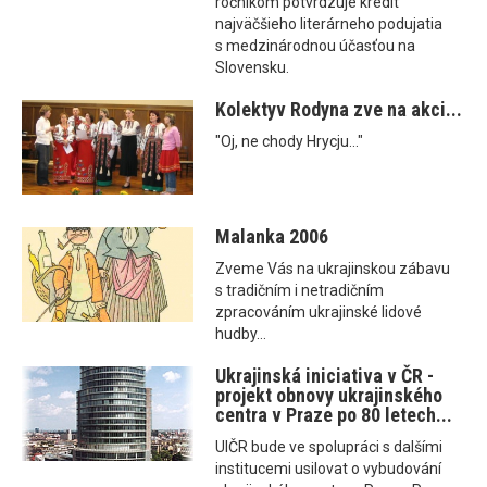
ročníkom potvrdzuje kredit
najväčšieho literárneho podujatia
s medzinárodnou účasťou na
Slovensku.
Kolektyv Rodyna zve na akci...
"Oj, ne chody Hrycju..."
Malanka 2006
Zveme Vás na ukrajinskou zábavu
s tradičním i netradičním
zpracováním ukrajinské lidové
hudby...
Ukrajinská iniciativa v ČR -
projekt obnovy ukrajinského
centra v Praze po 80 letech...
UIČR bude ve spolupráci s dalšími
institucemi usilovat o vybudování