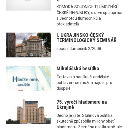
KOMORA SOUDNÍCH TLUMOČNÍKŮ
ČESKÉ REPUBLIKY, o.s. ve spolupráci
s Jednotou tlumočníků a
překladatelů
I. UKRAJINSKO-ČESKÝ
TERMINOLOGICKÝ SEMINÁŘ
soudní tlumočník 2/2008
Mikulášská besídka
Čertovská nadílka či andělské
pohlazení se možná najde i pro
dospělé.
75. výročí hladomoru na
Ukrajině
Jedno je jisté. Stalinova politika
skutečně způsobila miliony obětí
hladomoru. Zejména na Ukrajině, ale