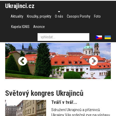
Ukrajinci.cz
Aktuality
Kroužky, projekty
O nás
Časopis Porohy
Foto
Kapela IGNIS
Anonce
Světový kongres Ukrajinců
Tváří v tvář...
Sdružení Ukrajinců a příznivců
Ukrajiny Vás srdečně zve na výstavu