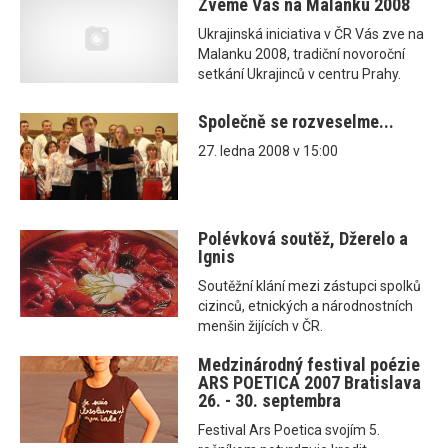
Zveme Vás na Malanku 2008
Ukrajinská iniciativa v ČR Vás zve na
Malanku 2008, tradiční novoroční
setkání Ukrajinců v centru Prahy.
Společně se rozveselme...
27. ledna 2008 v 15:00
Polévková soutěž, Džerelo a
Ignis
Soutěžní klání mezi zástupci spolků
cizinců, etnických a národnostních
menšin žijících v ČR.
Medzinárodný festival poézie
ARS POETICA 2007 Bratislava
26. - 30. septembra
Festival Ars Poetica svojím 5.