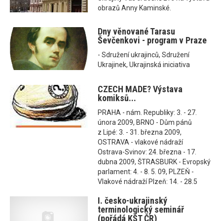
obrazů Anny Kaminské.
Dny věnované Tarasu
Ševčenkovi - program v Praze
- Sdružení ukrajinců, Sdružení
Ukrajinek, Ukrajinská iniciativa
CZECH MADE? Výstava
komiksů...
PRAHA - nám. Republiky: 3. - 27.
února 2009, BRNO - Dům pánů
z Lipé: 3. - 31. března 2009,
OSTRAVA - vlakové nádraží
Ostrava-Svinov: 24. března - 17.
dubna 2009, ŠTRASBURK - Evropský
parlament: 4. - 8. 5. 09, PLZEŇ -
Vlakové nádraží Plzeň: 14. - 28.5
I. česko-ukrajinský
terminologický seminář
(pořádá KST ČR)