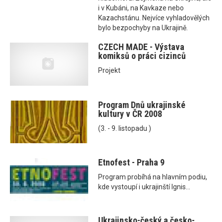
i v Kubáni, na Kavkaze nebo
Kazachstánu. Nejvíce vyhladovělých
bylo bezpochyby na Ukrajině.
CZECH MADE - Výstava
komiksů o práci cizinců
Projekt
Program Dnů ukrajinské
kultury v ČR 2008
(3. - 9. listopadu )
Etnofest - Praha 9
Program probíhá na hlavním podiu,
kde vystoupí i ukrajinští Ignis...
Ukrajinsko-český a česko-