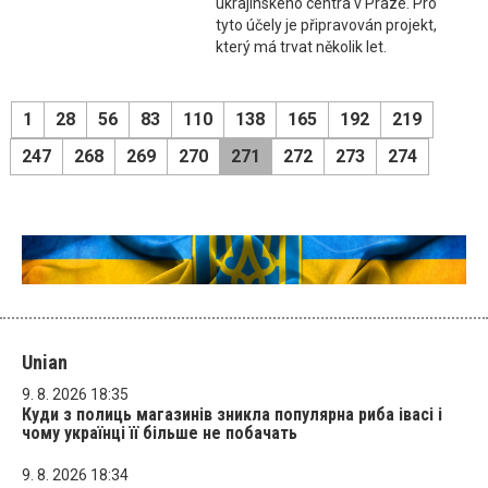
ukrajinského centra v Praze. Pro
tyto účely je připravován projekt,
který má trvat několik let.
1
28
56
83
110
138
165
192
219
247
268
269
270
271
272
273
274
Unian
9. 8. 2026 18:35
Куди з полиць магазинів зникла популярна риба івасі і
чому українці її більше не побачать
9. 8. 2026 18:34