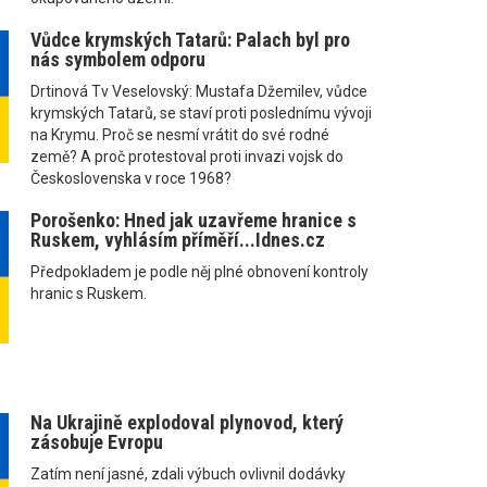
Vůdce krymských Tatarů: Palach byl pro
nás symbolem odporu
Drtinová Tv Veselovský: Mustafa Džemilev, vůdce
krymských Tatarů, se staví proti poslednímu vývoji
na Krymu. Proč se nesmí vrátit do své rodné
země? A proč protestoval proti invazi vojsk do
Československa v roce 1968?
Porošenko: Hned jak uzavřeme hranice s
Ruskem, vyhlásím příměří...Idnes.cz
Předpokladem je podle něj plné obnovení kontroly
hranic s Ruskem.
Na Ukrajině explodoval plynovod, který
zásobuje Evropu
Zatím není jasné, zdali výbuch ovlivnil dodávky