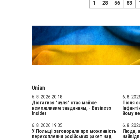
1
28
56
83
Unian
6. 8. 2026 20:18
6. 8. 202
Дістатися "нуля" стає майже
Після с
неможливим завданням, - Business
Інфанті
Insider
йому не
6. 8. 2026 19:35
6. 8. 202
У Польщі заговорили про можливість
Люди, я
перехоплення російських ракет над
найвідп