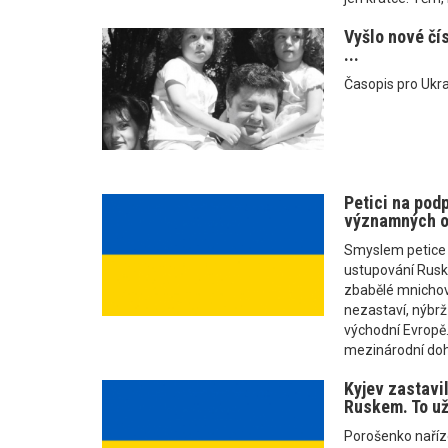
Vyšlo nové čí
...
Časopis pro Ukra
Petici na pod
významných o
Smyslem petice j
ustupování Rusku
zbabělé mnichova
nezastaví, nýbrž
východní Evropě.
mezinárodní doh
Kyjev zastavil
Ruskem. To už
Porošenko naříze