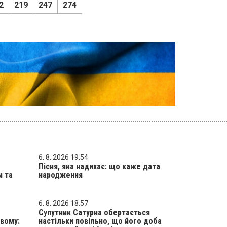
2
219
247
274
6. 8. 2026 19:54
Пісня, яка надихає: що каже дата
и та
народження
6. 8. 2026 18:57
Супутник Сатурна обертається
вому:
настільки повільно, що його доба