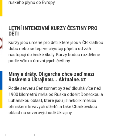
ruského plynu do Evropy.
LETNÍ INTENZIVNÍ KURZY ČESTINY PRO
DĚTI
Kurzy jsou určené pro děti, které jsou v ČR krátkou
dobu nebo se teprve chystají přijet a od září
nastupují do české školy. Kurzy budou rozdělené
podle věku a úrovní jejich češtiny.
Miny a dráty. Oligarcha chce zeď mezi
Ruskem a Ukrajinou... Aktualne.cz
Podle serveru Cenzor.net by zeď dlouhá více než
1900 kilometrů měla od Ruska oddělit Doněckou a
Luhanskou oblast, které jsou již několik měsíců
ohniskem krvavých střetů, a také Charkovskou
oblast na severovýchodě Ukrajiny.