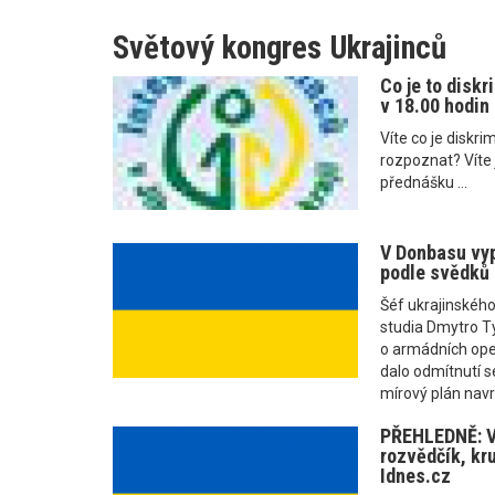
Světový kongres Ukrajinců
Co je to diskr
v 18.00 hodin
Víte co je diskr
rozpoznat? Víte j
přednášku ...
V Donbasu vyp
podle svědků n
Šéf ukrajinského
studia Dmytro T
o armádních oper
dalo odmítnutí s
mírový plán navr
PŘEHLEDNĚ: V
rozvědčík, kru
Idnes.cz