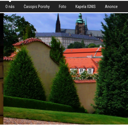
O nás
Časopis Porohy
Foto
Kapela IGNIS
Anonce