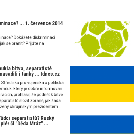
iminace? ... 1. července 2014
iminace? Dokážete diskriminaci
ak se bránit? Přijďte na
ukla bitva, separatisté
asadili i tanky ... Idnes.cz
 Střediska pro vojenská a politická
ymčuk, který je dobře informován
acích, prohlásil, že podnět k bitvě
eparatistů složit zbraně, jak žádá
žený ukrajinským prezidentem ...
ůdci separatistů? Ruský
piér či "Děda Mráz" ...