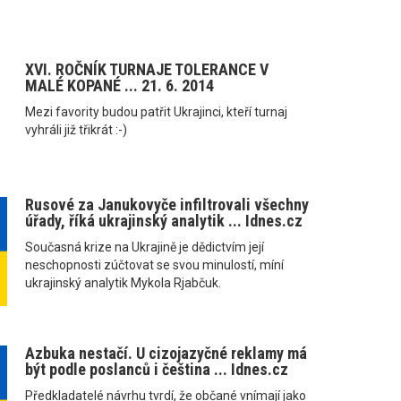
XVI. ROČNÍK TURNAJE TOLERANCE V
MALÉ KOPANÉ ... 21. 6. 2014
Mezi favority budou patřit Ukrajinci, kteří turnaj
vyhráli již třikrát :-)
Rusové za Janukovyče infiltrovali všechny
úřady, říká ukrajinský analytik ... Idnes.cz
Současná krize na Ukrajině je dědictvím její
neschopnosti zúčtovat se svou minulostí, míní
ukrajinský analytik Mykola Rjabčuk.
Azbuka nestačí. U cizojazyčné reklamy má
být podle poslanců i čeština ... Idnes.cz
Předkladatelé návrhu tvrdí, že občané vnímají jako