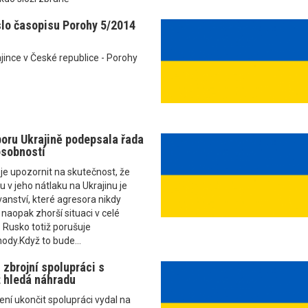
slo časopisu Porohy 5/2014
jince v České republice - Porohy
poru Ukrajině podepsala řada
sobností
e upozornit na skutečnost, že
 v jeho nátlaku na Ukrajinu je
nství, které agresora nikdy
 naopak zhorší situaci v celé
 Rusko totiž porušuje
ody.Když to bude...
 zbrojní spolupráci s
 hledá náhradu
ní ukončit spolupráci vydal na