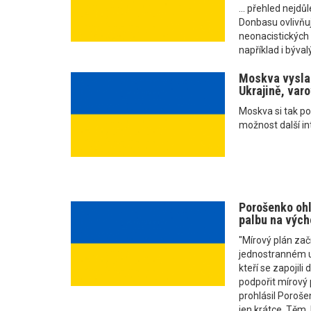
... přehled nejdůl
Donbasu ovlivňuj
neonacistických 
například i bývalý
Moskva vyslal
Ukrajině, var
Moskva si tak p
možnost další in
Porošenko ohl
palbu na vých
"Mírový plán za
jednostranném uk
kteří se zapojili
podpořit mírový 
prohlásil Poroše
jen krátce. Těm,