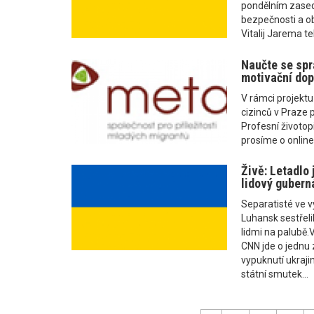
pondělním zased
bezpečnosti a ob
Vitalij Jarema te
Naučte se spr
motivační dop
V rámci projekt
cizinců v Praze
Profesní životop
prosíme o online 
Živě: Letadlo 
lidový gubern
Separatisté ve 
Luhansk sestřelil
lidmi na palubě.
CNN jde o jednu 
vypuknutí ukrajin
státní smutek...