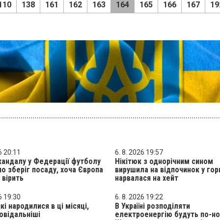
110
138
161
162
163
164
165
166
167
19
6 20:11
6. 8. 2026 19:57
кандалу у Федерації футболу
Нікітюк з однорічним сином
но зберіг посаду, хоча Європа
вирушила на відпочинок у гор
 вірить
нарвалася на хейт
6 19:30
6. 8. 2026 19:22
кі народилися в ці місяці,
В Україні розподіляти
овідальніші
електроенергію будуть по-но