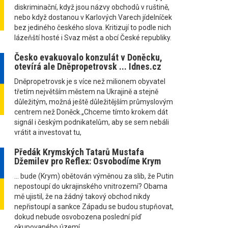
diskriminační, když jsou názvy obchodů v ruštině,
nebo když dostanou v Karlových Varech jídelníček
bez jediného českého slova. Kritizují to podle nich
lázeňští hosté i Svaz měst a obcí České republiky.
Česko evakuovalo konzulát v Doněcku,
otevírá ale Dněpropetrovsk ... Idnes.cz
Dněpropetrovsk je s více než milionem obyvatel
třetím největším městem na Ukrajině a stejně
důležitým, možná ještě důležitějším průmyslovým
centrem než Doněck.„Chceme tímto krokem dát
signál i českým podnikatelům, aby se sem nebáli
vrátit a investovat tu,
Předák Krymských Tatarů Mustafa
Džemilev pro Reflex: Osvobodíme Krym
... bude (Krym) obětován výměnou za slib, že Putin
nepostoupí do ukrajinského vnitrozemí? Obama
mě ujistil, že na žádný takový obchod nikdy
nepřistoupí a sankce Západu se budou stupňovat,
dokud nebude osvobozena poslední píď
okupovaného území.