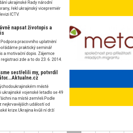
ání ukrajinské Rady národní
rany, řekl ukrajinský vicepremiér
levizi ICTV.
ávně napsat životopis a
is
u Podpora pracovního uplatnění
 pořádáme praktický seminář
is a motivační dopis. Zájemce
registraci zde a to do 23. 6. 2014.
jsme sestřelili my, potvrdil
átor...Aktualne.cz
východoukrajinském městě
i ukrajinské vojenské letadlo se 49
Všichni na místě zemřeli.Podle
z nejkrvavějších událostí od
ské krize.Ukrajina kvůli ní drží