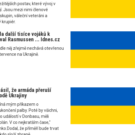
ežitějších postav, které vývoj v
í. Jsou mezi nimi členové
skupin, váleční veteráni a
 krupiér.
a další tisíce vojáků k
oval Rasmussen ... Idnes.cz
odle něj zřejmě nechává otevřenou
tervence na Ukrajině.
ásil, že armáda přeruší
odě Ukrajiny
číná mým příkazem o
ončení palby. Poté by všichni,
 do událostí v Donbasu, měli
plán. V co nejkratším čase,"
nko.Dodal, že příměří bude trvat
 kdo složí zbraně