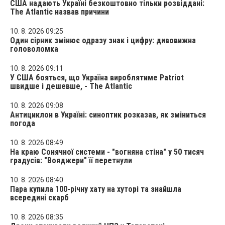
США надають Україні безкоштовно тільки розвіддані:
The Atlantic назвав причини
10. 8. 2026 09:25
Один сірник змінює одразу знак і цифру: дивовижна
головоломка
10. 8. 2026 09:11
У США бояться, що Україна вироблятиме Patriot
швидше і дешевше, - The Atlantic
10. 8. 2026 09:08
Антициклон в Україні: синоптик розказав, як зміниться
погода
10. 8. 2026 08:49
На краю Сонячної системи - "вогняна стіна" у 50 тисяч
градусів: "Вояджери" її перетнули
10. 8. 2026 08:40
Пара купила 100-річну хату на хуторі та знайшла
всередині скарб
10. 8. 2026 08:35