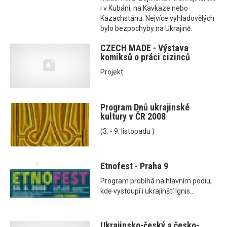
i v Kubáni, na Kavkaze nebo
Kazachstánu. Nejvíce vyhladovělých
bylo bezpochyby na Ukrajině.
CZECH MADE - Výstava
komiksů o práci cizinců
Projekt
Program Dnů ukrajinské
kultury v ČR 2008
(3. - 9. listopadu )
Etnofest - Praha 9
Program probíhá na hlavním podiu,
kde vystoupí i ukrajinští Ignis...
Ukrajinsko-český a česko-