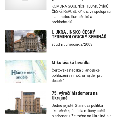
KOMORA SOUDNÍCH TLUMOČNÍKŮ
ČESKÉ REPUBLIKY, o.s. ve spolupráci
s Jednotou tlumočníků a
překladatelů
I. UKRAJINSKO-ČESKÝ
TERMINOLOGICKÝ SEMINÁŘ
soudní tlumočník 2/2008
Mikulášská besídka
Čertovská nadílka či andělské
pohlazení se možná najde i pro
dospělé.
75. výročí hladomoru na
Ukrajině
Jedno je jisté. Stalinova politika
skutečně způsobila miliony obětí
hladomoru. Zejména na Ukrajině, ale