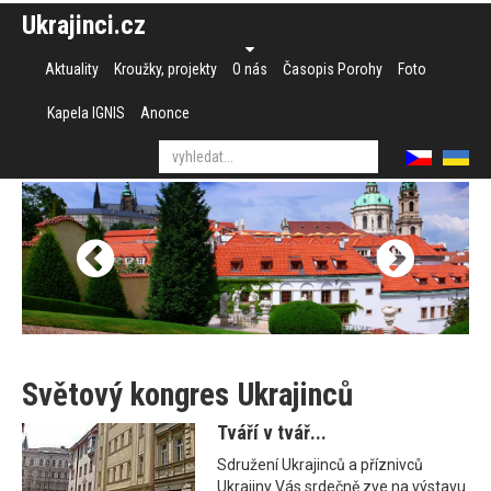
Ukrajinci.cz
Aktuality
Kroužky, projekty
O nás
Časopis Porohy
Foto
Kapela IGNIS
Anonce
Světový kongres Ukrajinců
Tváří v tvář...
Sdružení Ukrajinců a příznivců
Ukrajiny Vás srdečně zve na výstavu