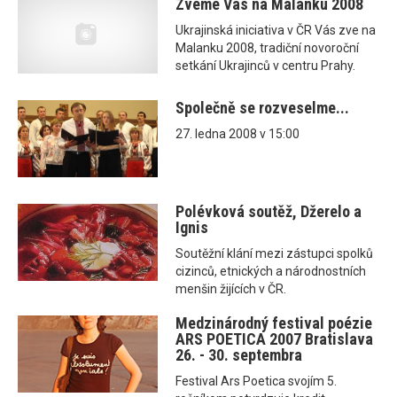
Zveme Vás na Malanku 2008
Ukrajinská iniciativa v ČR Vás zve na
Malanku 2008, tradiční novoroční
setkání Ukrajinců v centru Prahy.
Společně se rozveselme...
27. ledna 2008 v 15:00
Polévková soutěž, Džerelo a
Ignis
Soutěžní klání mezi zástupci spolků
cizinců, etnických a národnostních
menšin žijících v ČR.
Medzinárodný festival poézie
ARS POETICA 2007 Bratislava
26. - 30. septembra
Festival Ars Poetica svojím 5.