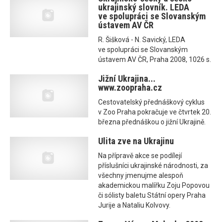
ukrajinský slovník. LEDA
ve spolupráci se Slovanským
ústavem AV ČR
R. Šišková - N. Savický, LEDA
ve spolupráci se Slovanským
ústavem AV ČR, Praha 2008, 1026 s.
Jižní Ukrajina...
www.zoopraha.cz
Cestovatelský přednáškový cyklus
v Zoo Praha pokračuje ve čtvrtek 20.
března přednáškou o jižní Ukrajině.
Ulita zve na Ukrajinu
Na přípravě akce se podílejí
příslušníci ukrajinské národnosti, za
všechny jmenujme alespoň
akademickou malířku Zoju Popovou
či sólisty baletu Státní opery Praha
Jurije a Nataliu Kolvovy.