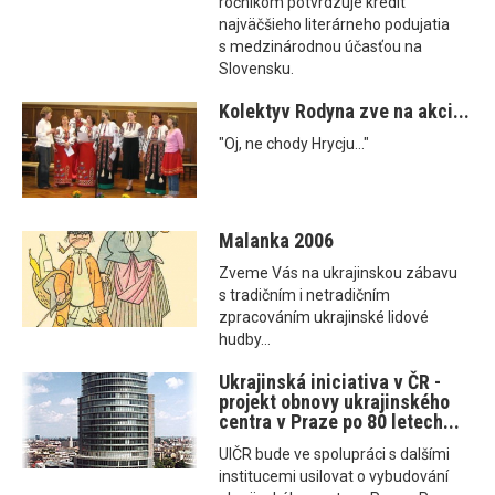
ročníkom potvrdzuje kredit
najväčšieho literárneho podujatia
s medzinárodnou účasťou na
Slovensku.
Kolektyv Rodyna zve na akci...
"Oj, ne chody Hrycju..."
Malanka 2006
Zveme Vás na ukrajinskou zábavu
s tradičním i netradičním
zpracováním ukrajinské lidové
hudby...
Ukrajinská iniciativa v ČR -
projekt obnovy ukrajinského
centra v Praze po 80 letech...
UIČR bude ve spolupráci s dalšími
institucemi usilovat o vybudování