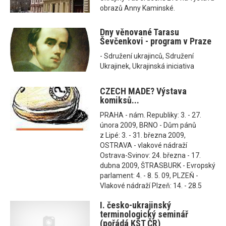
obrazů Anny Kaminské.
Dny věnované Tarasu
Ševčenkovi - program v Praze
- Sdružení ukrajinců, Sdružení
Ukrajinek, Ukrajinská iniciativa
CZECH MADE? Výstava
komiksů...
PRAHA - nám. Republiky: 3. - 27.
února 2009, BRNO - Dům pánů
z Lipé: 3. - 31. března 2009,
OSTRAVA - vlakové nádraží
Ostrava-Svinov: 24. března - 17.
dubna 2009, ŠTRASBURK - Evropský
parlament: 4. - 8. 5. 09, PLZEŇ -
Vlakové nádraží Plzeň: 14. - 28.5
I. česko-ukrajinský
terminologický seminář
(pořádá KST ČR)