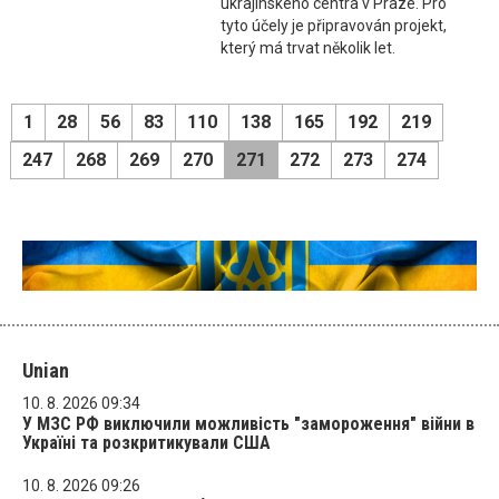
ukrajinského centra v Praze. Pro
tyto účely je připravován projekt,
který má trvat několik let.
1
28
56
83
110
138
165
192
219
247
268
269
270
271
272
273
274
Unian
10. 8. 2026 09:34
У МЗС РФ виключили можливість "замороження" війни в
Україні та розкритикували США
10. 8. 2026 09:26