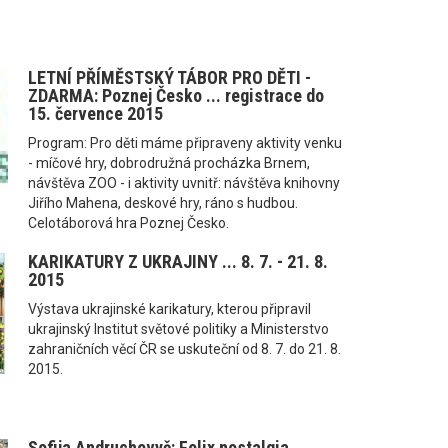
LETNÍ PŘÍMĚSTSKÝ TÁBOR PRO DĚTI -
ZDARMA: Poznej Česko ... registrace do
15. července 2015
Program: Pro děti máme připraveny aktivity venku
- míčové hry, dobrodružná procházka Brnem,
návštěva ZOO - i aktivity uvnitř: návštěva knihovny
Jiřího Mahena, deskové hry, ráno s hudbou.
Celotáborová hra Poznej Česko.
KARIKATURY Z UKRAJINY ... 8. 7. - 21. 8.
2015
Výstava ukrajinské karikatury, kterou připravil
ukrajinský Institut světové politiky a Ministerstvo
zahraničních věcí ČR se uskuteční od 8. 7. do 21. 8.
2015.
Sofija Andruchovyč: Felix nostalgia ...