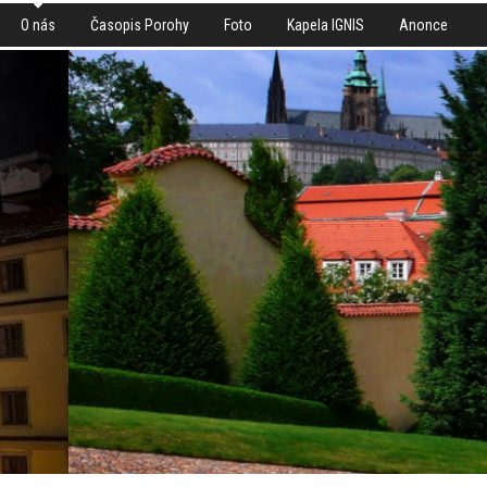
O nás
Časopis Porohy
Foto
Kapela IGNIS
Anonce