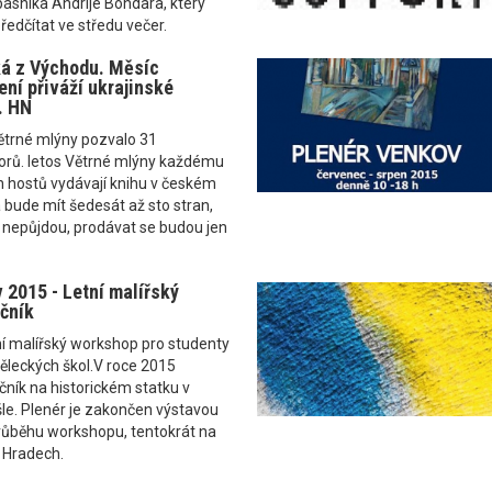
ásníka Andrije Bondara, který
ředčítat ve středu večer.
ká z Východu. Měsíc
ení přiváží ukrajinské
. HN
ětrné mlýny pozvalo 31
torů. letos Větrné mlýny každému
h hostů vydávají knihu v českém
 bude mít šedesát až sto stran,
e nepůjdou, prodávat se budou jen
 2015 - Letní malířský
čník
í malířský workshop pro studenty
ěleckých škol.V roce 2015
očník na historickém statku v
le. Plenér je zakončen výstavou
průběhu workshopu, tentokrát na
 Hradech.