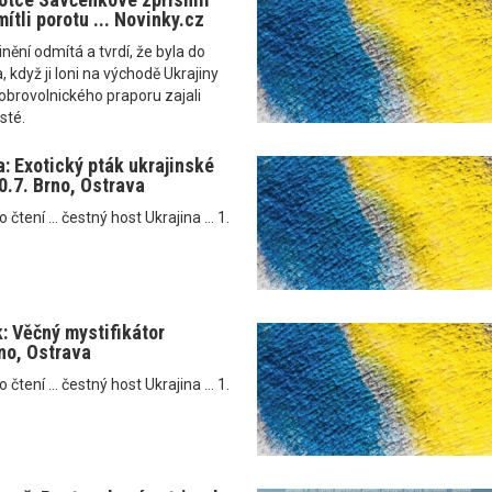
ítli porotu ... Novinky.cz
ění odmítá a tvrdí, že byla do
 když ji loni na východě Ukrajiny
dobrovolnického praporu zajali
sté.
: Exotický pták ukrajinské
10.7. Brno, Ostrava
tení ... čestný host Ukrajina ... 1.
k: Věčný mystifikátor
rno, Ostrava
tení ... čestný host Ukrajina ... 1.