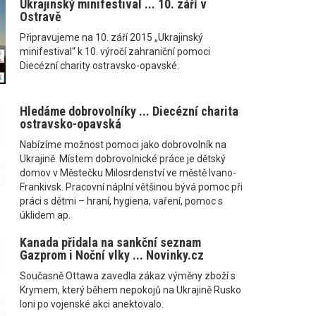
Ukrajinský minifestival ... 10. září v
Ostravě
Připravujeme na 10. září 2015 „Ukrajinský
minifestival“ k 10. výročí zahraniční pomoci
Diecézní charity ostravsko-opavské.
Hledáme dobrovolníky ... Diecézní charita
ostravsko-opavská
Nabízíme možnost pomoci jako dobrovolník na
Ukrajině. Místem dobrovolnické práce je dětský
domov v Městečku Milosrdenství ve městě Ivano-
Frankivsk. Pracovní náplní většinou bývá pomoc při
práci s dětmi – hraní, hygiena, vaření, pomoc s
úklidem ap.
Kanada přidala na sankční seznam
Gazprom i Noční vlky ... Novinky.cz
Současně Ottawa zavedla zákaz výměny zboží s
Krymem, který během nepokojů na Ukrajině Rusko
loni po vojenské akci anektovalo.