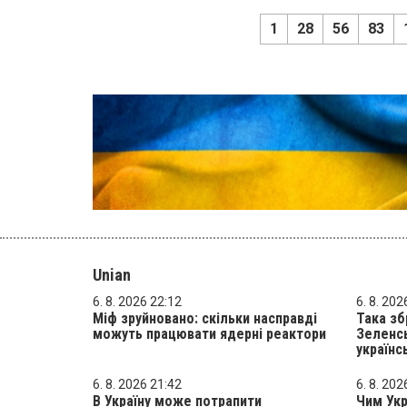
1
28
56
83
Unian
6. 8. 2026 22:12
6. 8. 202
Міф зруйновано: скільки насправді
Така зб
можуть працювати ядерні реактори
Зеленсь
українс
6. 8. 2026 21:42
6. 8. 202
В Україну може потрапити
Чим Ук