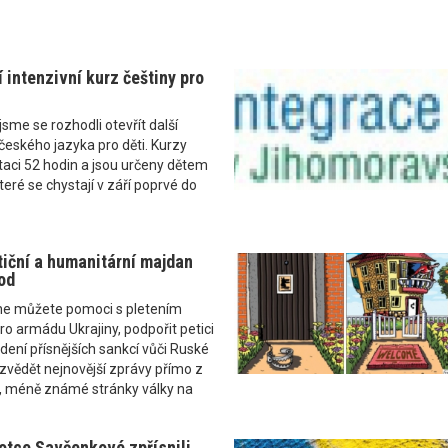
 intenzivní kurz češtiny pro
sme se rozhodli otevřít další
 českého jazyka pro děti. Kurzy
aci 52 hodin a jsou určeny dětem
eré se chystají v září poprvé do
tiční a humanitární majdan
od
e můžete pomoci s pletením
ro armádu Ukrajiny, podpořit petici
dení přísnějších sankcí vůči Ruské
ozvědět nejnovější zprávy přímo z
ší, méně známé stránky války na
lotce Savčenkové zpřísnili