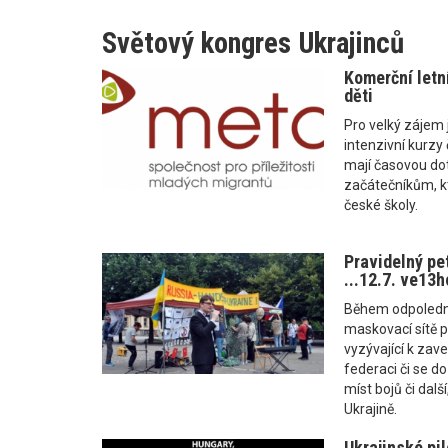
Světový kongres Ukrajinců
Komerční letní
děti
Pro velký zájem j
intenzivní kurzy
mají časovou dot
začátečníkům, kt
české školy.
Pravidelný pe
...12.7. ve13h
Během odpoledn
maskovací sítě p
vyzývající k zave
federaci či se d
míst bojů či dal
Ukrajině.
Ukrajinské pi