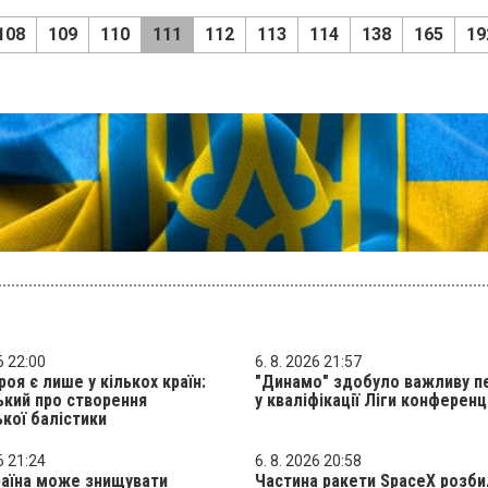
108
109
110
111
112
113
114
138
165
19
6 22:00
6. 8. 2026 21:57
роя є лише у кількох країн:
"Динамо" здобуло важливу п
кий про створення
у кваліфікації Ліги конференц
ької балістики
6 21:24
6. 8. 2026 20:58
раїна може знищувати
Частина ракети SpaceX розби