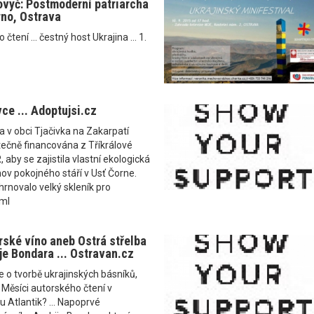
ovyč: Postmoderní patriarcha
Brno, Ostrava
tení ... čestný host Ukrajina ... 1.
ce ... Adoptujsi.cz
a v obci Tjačivka na Zakarpatí
ečně financována z Tříkrálové
, aby se zajistila vlastní ekologická
v pokojného stáří v Usť Čorne.
rnovalo velký skleník pro
 ml
rské víno aneb Ostrá střelba
je Bondara ... Ostravan.cz
e o tvorbě ukrajinských básníků,
a Měsíci autorského čtení v
 Atlantik? ... Napoprvé