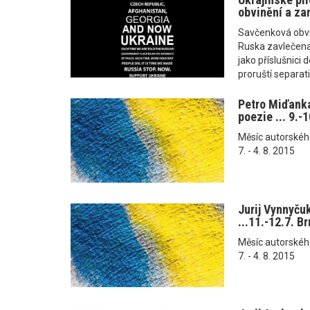
obvinění a zam
Savčenková obvin
Ruska zavlečena,
jako příslušnici 
proruští separati
Petro Miďanka
poezie ... 9.-
Měsíc autorského č
7. - 4. 8. 2015
Jurij Vynnyču
...11.-12.7. B
Měsíc autorského č
7. - 4. 8. 2015