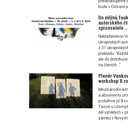
představujeme b
bude v Ostravě p
Do mlýnů fou
autorského čt
spisovatele ..
Nakladatelství V
ukrajinských au
z 31 ukrajinskýc
překladu. "Každá
ale do distribuc
na čteních..."
Plenér Venkov
workshop 8.ro
Mezinárodní letn
a absolventy um
proběhne již 8.r
Tisové u Litomyš
děl vzniklých v 
zámku v Nových