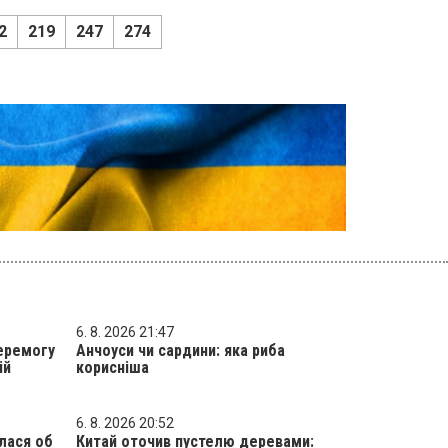
2
219
247
274
6. 8. 2026 21:47
еремогу
Анчоуси чи сардини: яка риба
ій
корисніша
6. 8. 2026 20:52
лася об
Китай оточив пустелю деревами: