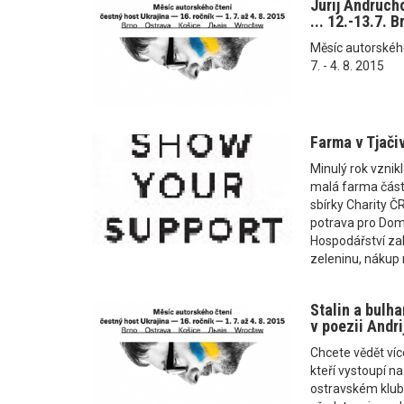
Jurij Andruch
... 12.-13.7. 
Měsíc autorského č
7. - 4. 8. 2015
Farma v Tjačiv
Minulý rok vznikl
malá farma část
sbírky Charity ČR
potrava pro Domo
Hospodářství zah
zeleninu, nákup
Stalin a bulha
v poezii Andri
Chcete vědět víc
kteří vystoupí n
ostravském klubu