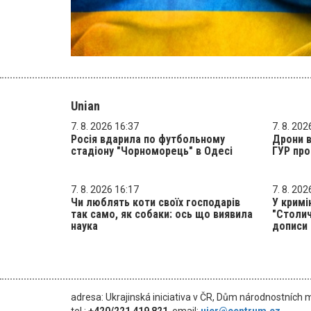
Unian
7. 8. 2026 16:37
7. 8. 202
Росія вдарила по футбольному
Дрони в
стадіону "Чорноморець" в Одесі
ГУР про
7. 8. 2026 16:17
7. 8. 202
Чи люблять коти своїх господарів
У кримі
так само, як собаки: ось що виявила
"Столич
наука
дописи 
adresa: Ukrajinská iniciativa v ČR, Dům národnostních 
tel.:
+420/221 419 821
, email:
uicr@centrum.cz