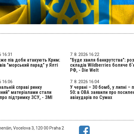
6 16:31
7. 8. 2026 16:22
же пів доби атакують Крим:
"Буде хвиля банкрутства": ро
вів "морський парад" у Ялті
складів Wildberries боляче б
РФ, - Die Welt
6 16:06
7. 8. 2026 16:04
нальній справі ринку
У червні – 30 бомб, у липні – 
ний" матеріалами стали
50: в ОВА заявили про посиле
про підтримку ЗСУ, - ЗМІ
авіаударів по Сумах
menšin, Vocelova 3, 120 00 Praha 2