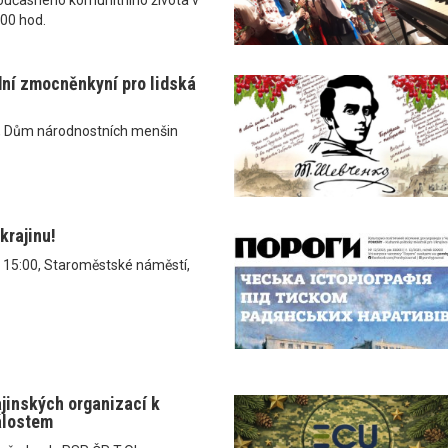
.00 hod.
dní zmocněnkyní pro lidská
, Dům národnostních menšin
krajinu!
v 15:00, Staroměstské náměstí,
ajinských organizací k
álostem