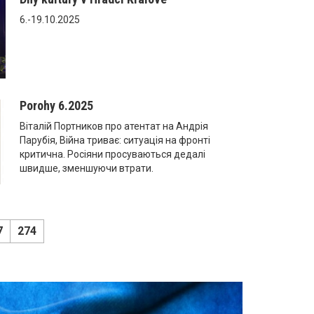
6.-19.10.2025
Porohy 6.2025
Віталій Портников про атентат на Андрія
Парубія, Війна триває: ситуація на фронті
критична. Росіяни просуваються дедалі
швидше, зменшуючи втрати.
7
274