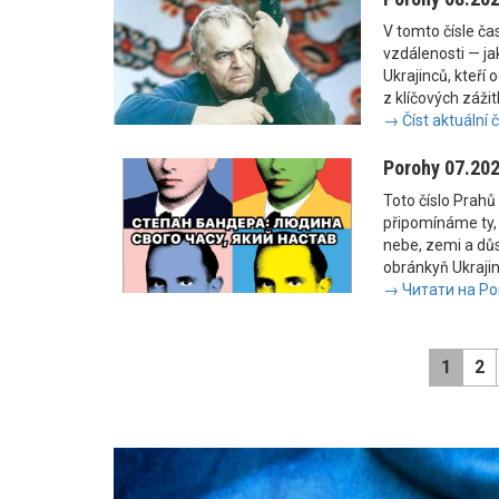
V tomto čísle č
vzdálenosti — jak
Ukrajinců, kteří 
z klíčových zážit
→ Číst aktuální 
Porohy 07.20
Toto číslo Prahů 
připomínáme ty, 
nebe, zemi a důs
obránkyň Ukrajiny
→ Читати на Po
1
2