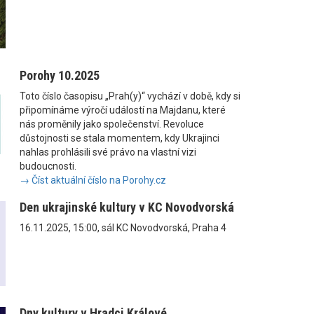
Porohy 10.2025
Toto číslo časopisu „Prah(y)“ vychází v době, kdy si
připomínáme výročí událostí na Majdanu, které
nás proměnily jako společenství. Revoluce
důstojnosti se stala momentem, kdy Ukrajinci
nahlas prohlásili své právo na vlastní vizi
budoucnosti.
→ Číst aktuální číslo na Porohy.cz
Den ukrajinské kultury v KC Novodvorská
16.11.2025, 15:00, sál KC Novodvorská, Praha 4
Dny kultury v Hradci Králové