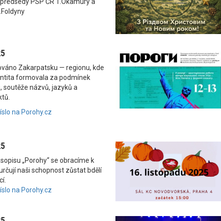
 předsedy PSP ČR T.Okamury a
.Foldyny
25
nováno Zakarpatsku — regionu, kde
dentita formovala za podmínek
, soutěže názvů, jazyků a
ktů.
číslo na Porohy.cz
25
asopisu „Porohy“ se obracíme k
rčují naši schopnost zůstat bdělí
í.
číslo na Porohy.cz
25