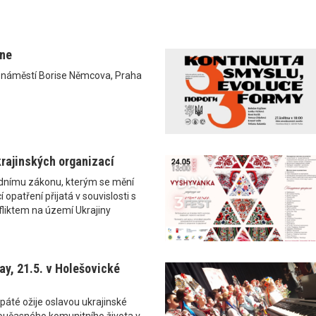
ane
0 náměstí Borise Němcova, Praha
rajinských organizací
ádnímu zákonu, kterým se mění
 opatření přijatá v souvislosti s
liktem na území Ukrajiny
y, 21.5. v Holešovické
páté ožije oslavou ukrajinské
i současného komunitního života v