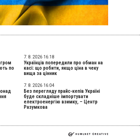
7. 8. 2026 16:18
згром
Українців попередили про обман на
ʼють по
касі: що робити, якщо ціна в чеку
вища за цінник
7. 8. 2026 16:04
понад
Без перегляду прайс-кепів Україні
ння
буде складніше імпортувати
електроенергію взимку, – Центр
Разумкова