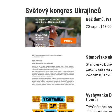
Světový kongres Ukrajinců
Běž domů, Iv
20. srpna | 18:0
Stanovisko uk
Stanovisko k vl
zákony upravující
ozbrojeným konf
Vyshyvanka Da
tržnici
Tržní náměstí po
kultury, tradic 