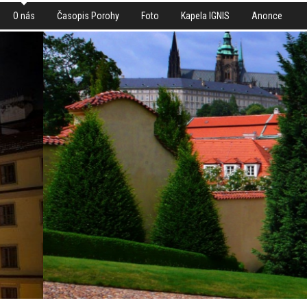
O nás
Časopis Porohy
Foto
Kapela IGNIS
Anonce