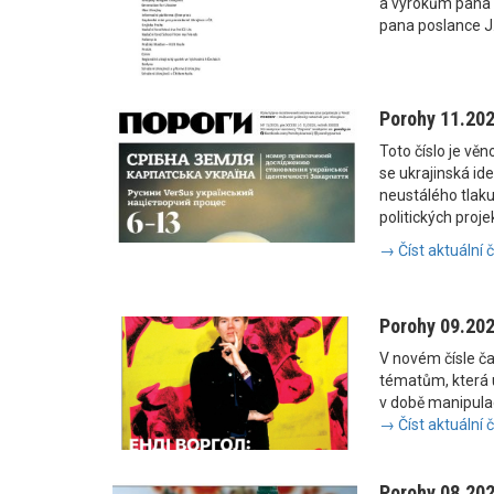
a výrokům pana
pana poslance J
Porohy 11.20
Toto číslo je vě
se ukrajinská i
neustálého tlaku
politických proje
→ Číst aktuální 
Porohy 09.20
V novém čísle č
tématům, která u
v době manipulac
→ Číst aktuální 
Porohy 08.20