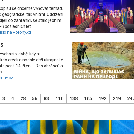
asopisu se chceme věnovat tématu
 geografické, tak vnitřní. Odcizení
odjeli do zahraničí, se stalo jedním
ků posledních let.
číslo na Porohy.cz
25
vychází v době, kdy si
kdo drželi a nadále drží ukrajinské
tojnost. 14. říjen — Den obránců a
...
rohy.cz
3
4
28
56
83
110
138
165
192
219
24