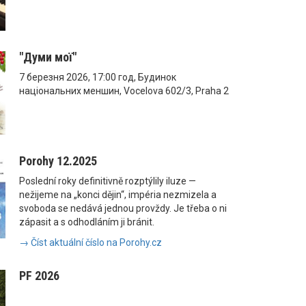
"Думи мої"
7 березня 2026, 17:00 год, Будинок
національних меншин, Vocelova 602/3, Praha 2
Porohy 12.2025
Poslední roky definitivně rozptýlily iluze —
nežijeme na „konci dějin“, impéria nezmizela a
svoboda se nedává jednou provždy. Je třeba o ni
zápasit a s odhodláním ji bránit.
→ Číst aktuální číslo na Porohy.cz
PF 2026