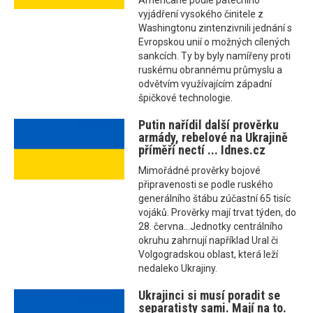
Američané podle pátečního
vyjádření vysokého činitele z
Washingtonu zintenzivnili jednání s
Evropskou unií o možných cílených
sankcích. Ty by byly namířeny proti
ruskému obrannému průmyslu a
odvětvím využívajícím západní
špičkové technologie.
Putin nařídil další prověrku
armády, rebelové na Ukrajině
příměří nectí ... Idnes.cz
Mimořádné prověrky bojové
připravenosti se podle ruského
generálního štábu zúčastní 65 tisíc
vojáků. Prověrky mají trvat týden, do
28. června...Jednotky centrálního
okruhu zahrnují například Ural či
Volgogradskou oblast, která leží
nedaleko Ukrajiny.
Ukrajinci si musí poradit se
separatisty sami. Mají na to.