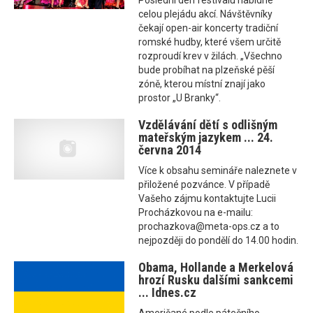
Poslední den festivalu nabídne
celou plejádu akcí. Návštěvníky
čekají open-air koncerty tradiční
romské hudby, které všem určitě
rozproudí krev v žilách. „Všechno
bude probíhat na plzeňské pěší
zóně, kterou místní znají jako
prostor „U Branky“.
Vzdělávání dětí s odlišným
mateřským jazykem ... 24.
června 2014
Více k obsahu semináře naleznete v
přiložené pozvánce. V případě
Vašeho zájmu kontaktujte Lucii
Procházkovou na e-mailu:
prochazkova@meta-ops.cz a to
nejpozději do pondělí do 14.00 hodin.
Obama, Hollande a Merkelová
hrozí Rusku dalšími sankcemi
... Idnes.cz