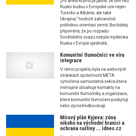
„Po anexi Krymu je jasné, že dřív než
Rusko budou v Evropské unii nejen
Turecko a Albánie, ale také
Ukrajina,“ hodnotí zahraničně
politickou orientaci země. Beršidskij
připomíná, že po rozpadu
Sovětského svazu nebyla myšlenka
Ruska v Evropě ojedinělá...
Komunitní tlumočníci ve víru
integrace
V rámci projektu byla na webových
stránkách společnosti META
vytvořena samostatná sekce,která
mimojiné obsahuje kontakty na
komunitní tlumočníky a organizace,
které komunitní tlumočení poskytují
nebo zprostředkovávají.
Mírový plán Kyjeva: zóna
nikoho na východní hranici a
ochrana ruštiny ... Idnes.cz