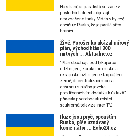
Na straně separatistů se zase v
posledních dnech objevují
neoznačené tanky. Vláda v Kyjevě
obviňuje Rusko, že je posílá přes
hranici.
Živě: Porošenko ukázal mírový
plán, východ hlásí 300
mrtvých ... Aktualne.cz
"Plán obsahuje bod týkající se
odzbrojení, záruku pro ruské a
ukrajinské ozbrojence k opuštění
země, decentralizaci moci a
ochranu ruského jazyka
prostřednictvím dodatku k ústavě,"
přinesla podrobnosti místní
soukromá televize Inter TV.
Iluze jsou pryč, opouštím
Rusko, píše uznávaný
komentátor ... Echo24.cz