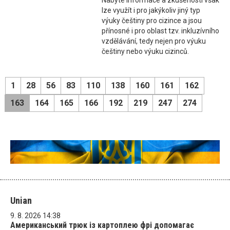
Nabyté informace a zkušenosti však
lze využít i pro jakýkoliv jiný typ
výuky češtiny pro cizince a jsou
přínosné i pro oblast tzv. inkluzívního
vzdělávání, tedy nejen pro výuku
češtiny nebo výuku cizinců.
1
28
56
83
110
138
160
161
162
163
164
165
166
192
219
247
274
Unian
9. 8. 2026 14:38
Американський трюк із картоплею фрі допомагає