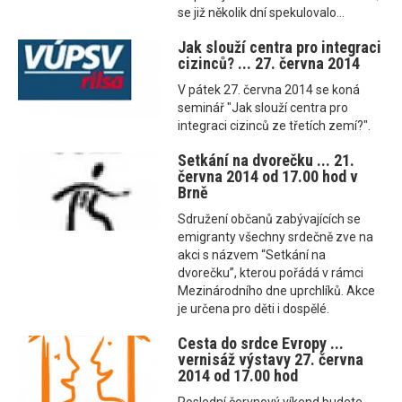
se již několik dní spekulovalo...
Jak slouží centra pro integraci
cizinců? ... 27. června 2014
V pátek 27. června 2014 se koná
seminář "Jak slouží centra pro
integraci cizinců ze třetích zemí?".
Setkání na dvorečku ... 21.
června 2014 od 17.00 hod v
Brně
Sdružení občanů zabývajících se
emigranty všechny srdečně zve na
akci s názvem “Setkání na
dvorečku”, kterou pořádá v rámci
Mezinárodního dne uprchlíků. Akce
je určena pro děti i dospělé.
Cesta do srdce Evropy ...
vernisáž výstavy 27. června
2014 od 17.00 hod