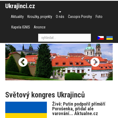
Ukrajinci.cz
Aktuality
Kroužky, projekty
O nás
Časopis Porohy
Foto
Kapela IGNIS
Anonce
Světový kongres Ukrajinců
Živě: Putin podpořil příměří
Porošenka, přidal ale
varování... Aktualne.cz