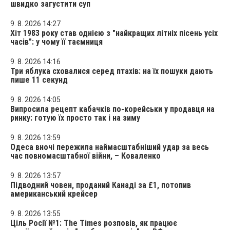
швидко загустити суп
9. 8. 2026 14:27
Хіт 1983 року став однією з "найкращих літніх пісень усіх
часів": у чому її таємниця
9. 8. 2026 14:16
Три яблука сховалися серед птахів: на їх пошуки дають
лише 11 секунд
9. 8. 2026 14:05
Випросила рецепт кабачків по-корейськи у продавця на
ринку: готую їх просто так і на зиму
9. 8. 2026 13:59
Одеса вночі пережила наймасштабніший удар за весь
час повномасштабної війни, – Коваленко
9. 8. 2026 13:57
Підводний човен, проданий Канаді за £1, потопив
американський крейсер
9. 8. 2026 13:55
Ціль Росії №1: The Times розповів, як працює