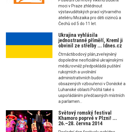
Poslední červnový víkend budete
moci v Praze zhlédnout
výstavudětských prací výtvarného
ateliéru Mozaika pro děti cizinců a
Čechů od 5 do 11 let.
Ukrajina vyhlásila
jednostranné příměří, Kreml ji
obvinil ze střelby ... Idnes.cz
Čtrnáctibodový plán,zveřejněný
dopoledne neoficiálně ukrajinskými
médii,rovněž předpokládá puštění
rukojmích a uvolnění
administrativních budov
obsazených vzbouřenci v Doněcké a
Luhanské oblasti.Počítá také s
uspořádáním předčasných místních
a parlamen...
Světový romský festival
Khamoro poprvé v Plzni! ...
26.–28. června 2014