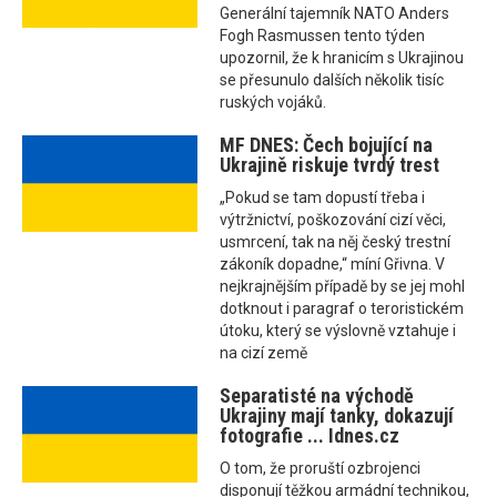
Generální tajemník NATO Anders
Fogh Rasmussen tento týden
upozornil, že k hranicím s Ukrajinou
se přesunulo dalších několik tisíc
ruských vojáků.
MF DNES: Čech bojující na
Ukrajině riskuje tvrdý trest
„Pokud se tam dopustí třeba i
výtržnictví, poškozování cizí věci,
usmrcení, tak na něj český trestní
zákoník dopadne,“ míní Gřivna. V
nejkrajnějším případě by se jej mohl
dotknout i paragraf o teroristickém
útoku, který se výslovně vztahuje i
na cizí země
Separatisté na východě
Ukrajiny mají tanky, dokazují
fotografie ... Idnes.cz
O tom, že proruští ozbrojenci
disponují těžkou armádní technikou,