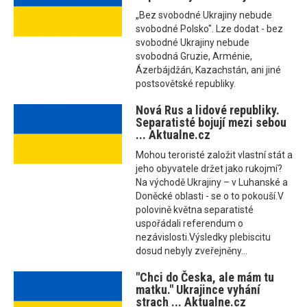
„Bez svobodné Ukrajiny nebude
svobodné Polsko". Lze dodat - bez
svobodné Ukrajiny nebude
svobodná Gruzie, Arménie,
Ázerbájdžán, Kazachstán, ani jiné
postsovětské republiky.
Nová Rus a lidové republiky.
Separatisté bojují mezi sebou
... Aktualne.cz
Mohou teroristé založit vlastní stát a
jeho obyvatele držet jako rukojmí?
Na východě Ukrajiny – v Luhanské a
Doněcké oblasti - se o to pokouší.V
polovině května separatisté
uspořádali referendum o
nezávislosti.Výsledky plebiscitu
dosud nebyly zveřejněny...
"Chci do Česka, ale mám tu
matku." Ukrajince vyhání
strach ... Aktualne.cz