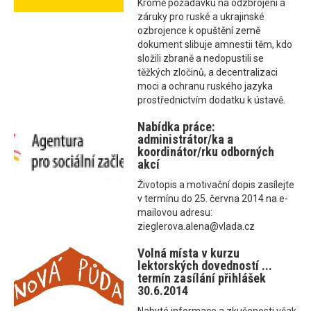
Kromě požadavku na odzbrojení a
záruky pro ruské a ukrajinské
ozbrojence k opuštění země
dokument slibuje amnestii těm, kdo
složili zbraně a nedopustili se
těžkých zločinů, a decentralizaci
moci a ochranu ruského jazyka
prostřednictvím dodatku k ústavě.
Nabídka práce:
administrátor/ka a
koordinátor/rku odborných
akcí
Životopis a motivační dopis zasílejte
v termínu do 25. června 2014 na e-
mailovou adresu:
zieglerova.alena@vlada.cz
Volná místa v kurzu
lektorských dovedností ...
termín zasílání přihlášek
30.6.2014