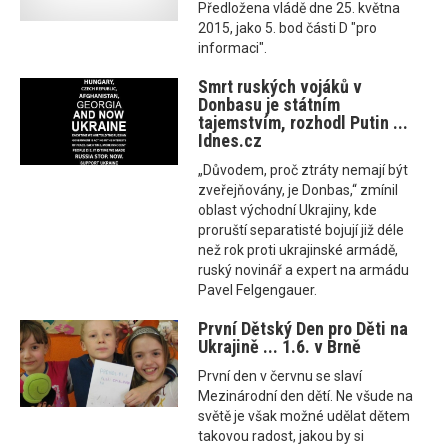
Předložena vládě dne 25. května
2015, jako 5. bod části D "pro
informaci".
Smrt ruských vojáků v
Donbasu je státním
tajemstvím, rozhodl Putin ...
Idnes.cz
„Důvodem, proč ztráty nemají být
zveřejňovány, je Donbas,“ zmínil
oblast východní Ukrajiny, kde
proruští separatisté bojují již déle
než rok proti ukrajinské armádě,
ruský novinář a expert na armádu
Pavel Felgengauer.
První Dětský Den pro Děti na
Ukrajině ... 1.6. v Brně
První den v červnu se slaví
Mezinárodní den dětí. Ne všude na
světě je však možné udělat dětem
takovou radost, jakou by si