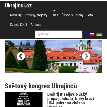
Ukrajinci.cz
Aktuality
Kroužky, projekty
O nás
Časopis Porohy
Foto
Kapela IGNIS
Anonce
Světový kongres Ukrajinců
Dmitrij Kiseljov: Ruský
propagandista, který hrozí
USA jadernou zkázou ...