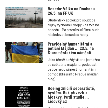
Beseda: Válka na Donbasu ...
26.5. na FF UK
Studentský spolek pro soudobé
dějiny východní Evropy Vás zve na
besedu... Po promítnutí filmu bude
následovat beseda s hosty...
Pravidelný humanitární a
petiční Majdan ... 23.5. na
Staroměstském náměstí
Jako téměř každý víkend je možno
se setkat na majdanu, podepsat
petice nebo přinést humanitární
pomoc (bližší info Prague maidan
blog)
Boeing zničili separatisté,
systém. Buk přivezli z
Moskvy, tvrdí studie ...
Lidovky.cz