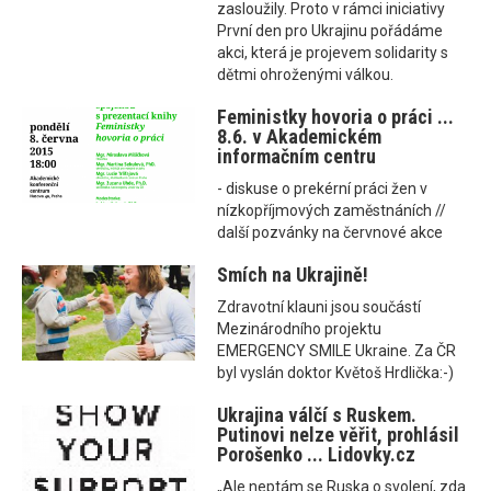
zasloužily. Proto v rámci iniciativy
První den pro Ukrajinu pořádáme
akci, která je projevem solidarity s
dětmi ohroženými válkou.
Feministky hovoria o práci ...
8.6. v Akademickém
informačním centru
- diskuse o prekérní práci žen v
nízkopříjmových zaměstnáních //
další pozvánky na červnové akce
Smích na Ukrajině!
Zdravotní klauni jsou součástí
Mezinárodního projektu
EMERGENCY SMILE Ukraine. Za ČR
byl vyslán doktor Květoš Hrdlička:-)
Ukrajina válčí s Ruskem.
Putinovi nelze věřit, prohlásil
Porošenko ... Lidovky.cz
„Ale neptám se Ruska o svolení, zda