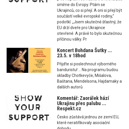
smíme do Evropy. Ptám se
Ukrajinců, co si přejí. A oni si přejí být
součástí velké evropské rodiny,“
podotkl. „Jsem skutečně šťastný, že
EU drží dveře pro Ukrajince
otevřené. A právě to bylo skutečnou
příčinou války. Pr
Koncert Bohdana Šutky ...
23.5. v 18hod
Přijďte si poslechnout výborného
banduristu! ... Na programu budou
skladby Chotkevyče, Mišalova,
Baštana, Mendelsona, Hajdamaky a
dalších autorů
Komentář: Zaorálek hází
Ukrajinu přes palubu ...
Respekt.cz
Česko zůstává jednou ze zemí EU,
které neratifikovaly asociační
dohodu