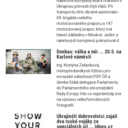
Raketové komplexy Buk k hranicím s
Ukrajinou převezli čtyři řidiči. Při
transportu této zbraně asistovala i
69. brigáda ruského
motorizovaného praporu a ­147.
motorizovaný prapor, který má
hlavní základnu v Moskvě. Jeden z
raketových komplexů pokračoval d
Donbas: válka a mír ... 20.5. na
Karlově náměstí
Ing. Kristýna Zelienková,
místopředsedkyně Výboru pro
evropské záležitosti PSP ČR a
členka Stálá delegace Parlamentu
do Parlamentního shromáždění
Rady Evropy Vás co nejsrdečněji zve
na výstavu velkoformátových
fotografií.
Ukrajinští dobrovolníci zajali
dva ruské vojáky ze
speciálních sil ... Idnes.cz