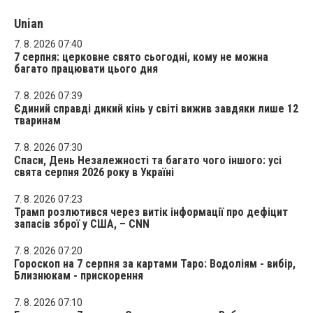
Unian
7. 8. 2026 07:40
7 серпня: церковне свято сьогодні, кому не можна
багато працювати цього дня
7. 8. 2026 07:39
Єдиний справді дикий кінь у світі вижив завдяки лише 12
тваринам
7. 8. 2026 07:30
Спаси, День Незалежності та багато чого іншого: усі
свята серпня 2026 року в Україні
7. 8. 2026 07:23
Трамп розлютився через витік інформації про дефіцит
запасів зброї у США, – CNN
7. 8. 2026 07:20
Гороскоп на 7 серпня за картами Таро: Водоліям - вибір,
Близнюкам - прискорення
7. 8. 2026 07:10