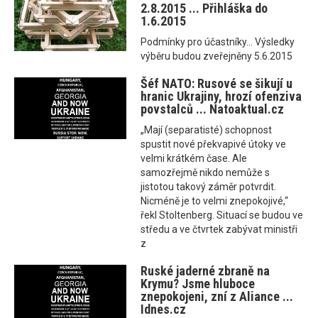
2.8.2015 ... Přihláška do
1.6.2015
Podmínky pro účastníky... Výsledky
výběru budou zveřejněny 5.6.2015
Šéf NATO: Rusové se šikují u
hranic Ukrajiny, hrozí ofenziva
povstalců ... Natoaktual.cz
„Mají (separatisté) schopnost
spustit nové překvapivé útoky ve
velmi krátkém čase. Ale
samozřejmě nikdo nemůže s
jistotou takový záměr potvrdit.
Nicméně je to velmi znepokojivé,“
řekl Stoltenberg. Situací se budou ve
středu a ve čtvrtek zabývat ministři
z
Ruské jaderné zbraně na
Krymu? Jsme hluboce
znepokojeni, zní z Aliance ...
Idnes.cz