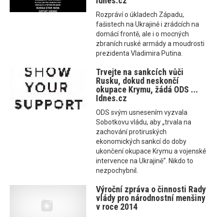
Idnes.cz
Rozpráví o úkladech Západu,
fašistech na Ukrajině i zrádcích na
domácí frontě, ale i o mocných
zbraních ruské armády a moudrosti
prezidenta Vladimira Putina.
Trvejte na sankcích vůči
Rusku, dokud neskončí
okupace Krymu, žádá ODS ...
Idnes.cz
ODS svým usnesením vyzvala
Sobotkovu vládu, aby „trvala na
zachování protiruských
ekonomických sankcí do doby
ukončení okupace Krymu a vojenské
intervence na Ukrajině“. Nikdo to
nezpochybnil.
Výroční zpráva o činnosti Rady
vlády pro národnostní menšiny
v roce 2014