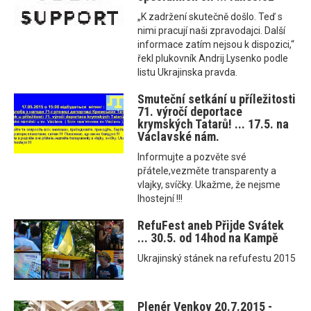
„K zadržení skutečně došlo. Teď s
nimi pracují naši zpravodajci. Další
informace zatím nejsou k dispozici,“
řekl plukovník Andrij Lysenko podle
listu Ukrajinska pravda.
Smuteční setkání u příležitosti
71. výročí deportace
krymských Tatarů! ... 17.5. na
Václavské nám.
Informujte a pozvěte své
přátele,vezměte transparenty a
vlajky, svíčky. Ukažme, že nejsme
lhostejní !!!
RefuFest aneb Přijde Svátek
... 30.5. od 14hod na Kampě
Ukrajinský stánek na refufestu 2015
Plenér Venkov 20.7.2015 -