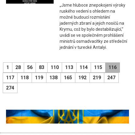
„Jsme hluboce znepokojeni výroky
ruského vedení s ohledem na
možné budoucí rozmístění
jaderných zbraní a jejich nosičů na
Krymu, což by bylo destabilizující,“
uvádí se ve společném prohlášení
ministrů osmadvacítky ze středeční
jednání v turecké Antalyi.
1
28
56
83
110
113
114
115
116
117
118
119
138
165
192
219
247
274