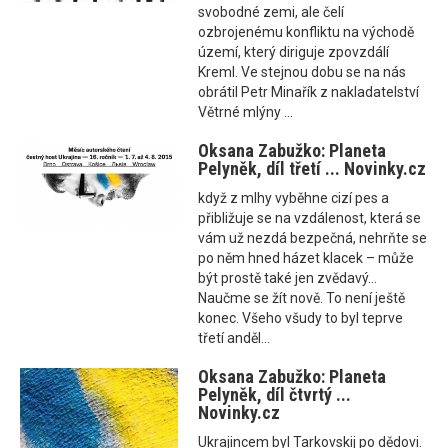
svobodné zemi, ale čelí
ozbrojenému konfliktu na východě
území, který diriguje zpovzdálí
Kreml. Ve stejnou dobu se na nás
obrátil Petr Minařík z nakladatelství
Větrné mlýny ...
Oksana Zabužko: Planeta
Pelyněk, díl třetí ... Novinky.cz
když z mlhy vyběhne cizí pes a
přibližuje se na vzdálenost, která se
vám už nezdá bezpečná, nehrňte se
po něm hned házet klacek – může
být prostě také jen zvědavý…
Naučme se žít nově. To není ještě
konec. Všeho všudy to byl teprve
třetí anděl…
Oksana Zabužko: Planeta
Pelyněk, díl čtvrtý ...
Novinky.cz
Ukrajincem byl Tarkovskij po dědovi.