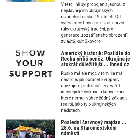
V této linii byl propojen s jednou z
nejslavnějších ukrajinských
divadelních rodin 19. století. Od
svého otce básníka získal z první
ruky ukrajinský tradiční, pro
generace „rozstříleného obrození“
zvláště, kult Skovoro
Americký historik: Posíláte do
Řecka příliš peněz. Ukrajina je
stokrát důležitější ... Ihned.cz
Rusko má ale moc v tom, že má
nástroje, jak obracet Evropany
navzájem proti sobě... vytvářet
ideologické diskuse a konverzace,
které nemají vůbec žádný základ v
realitě, jako ty o ukrajinských
nacistech.
Poslední červnový majdan ...
28.6. na Staroměstském
náměstí