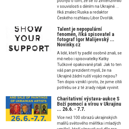
pochyb o tom, že se to zintenzivnilo
v souvislosti s děním na Ukrajině. ...
říká znalec Ruska a redaktor
Českého rozhlasu Libor Dvořák.
Talent je nepopulární
fenomén, říká spisovatel a
fotograf Igor Malijevský ...
Novinky.cz
A lidé, kteří ty padlé osobně znali, se
mě nebo i spisovatelky Katky
Tučkové opakovaně ptali: Jak to ten
váš pan prezident myslí, že na
Ukrajině žádní ruští vojáci nejsou?
Ten dopis vznikl i proto, že jsme cítili
potřebu se z té zrady nějak vyvinit.
Charitativní výstava-aukce S
Boží pomocí a vírou v Ukrajinu
... 26.6. - 7.7.
Více než 100 obrazů ukrajinských
malířů světového měřítka i mladých