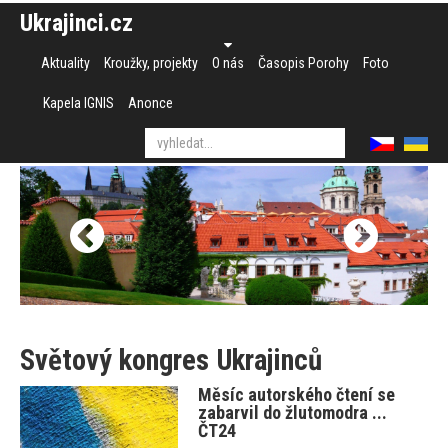
Ukrajinci.cz
Aktuality
Kroužky, projekty
O nás
Časopis Porohy
Foto
Kapela IGNIS
Anonce
Světový kongres Ukrajinců
Měsíc autorského čtení se
zabarvil do žlutomodra ...
ČT24