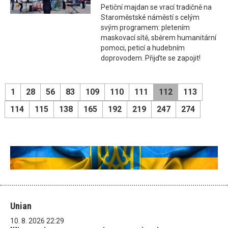
Petiční majdan se vrací tradičně na
Staroměstské náměstí s celým
svým programem: pletením
maskovací sítě, sběrem humanitární
pomoci, peticí a hudebním
doprovodem. Přijďte se zapojit!
1
28
56
83
109
110
111
112
113
114
115
138
165
192
219
247
274
Unian
10. 8. 2026 22:29