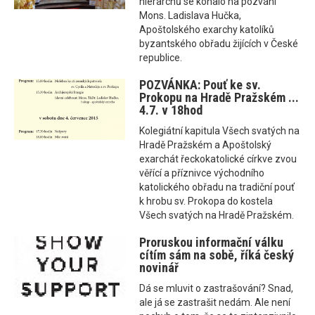
hierarchů se konalo na pozvání
Mons. Ladislava Hučka,
Apoštolského exarchy katolíků
byzantského obřadu žijících v České
republice.
POZVÁNKA: Pouť ke sv.
Prokopu na Hradě Pražském ...
4.7. v 18hod
Kolegiátní kapitula Všech svatých na
Hradě Pražském a Apoštolský
exarchát řeckokatolické církve zvou
věřící a příznivce východního
katolického obřadu na tradiční pouť
k hrobu sv. Prokopa do kostela
Všech svatých na Hradě Pražském.
Proruskou informační válku
cítím sám na sobě, říká český
novinář
Dá se mluvit o zastrašování? Snad,
ale já se zastrašit nedám. Ale není