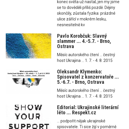
konec světa už nastal, jen my jsme
se to dověděli příliš pozdě. Dějiny
skončily, zůstala fyzika: prázdné
ulice zářící v mokrém lesku,
nesnesitelně kv
Pavlo Korobčuk: Slavný
slammer ... 4.-5.7. - Brno,
Ostrava
Měsíc autorského čtení ... čestný
host Ukrajina ... 1. 7. - 4. 8. 2015
Oleksandr Klymenko:
Spisovatel z konzervatoře ...
5.-6.7. - Brno, Ostrava
Měsíc autorského čtení ... čestný
host Ukrajina ... 1. 7. - 4. 8. 2015
Editorial: Ukrajinské literární
léto ... Respekt.cz
... podpořit nějak ukrajinské
spisovatele. Ti sice žijí v poměrně