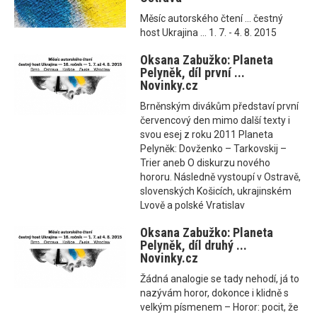
Měsíc autorského čtení ... čestný
host Ukrajina ... 1. 7. - 4. 8. 2015
Oksana Zabužko: Planeta
Pelyněk, díl první ...
Novinky.cz
Brněnským divákům představí první
červencový den mimo další texty i
svou esej z roku 2011 Planeta
Pelyněk: Dovženko – Tarkovskij –
Trier aneb O diskurzu nového
hororu. Následně vystoupí v Ostravě,
slovenských Košicích, ukrajinském
Lvově a polské Vratislav
Oksana Zabužko: Planeta
Pelyněk, díl druhý ...
Novinky.cz
Žádná analogie se tady nehodí, já to
nazývám horor, dokonce i klidně s
velkým písmenem – Horor: pocit, že