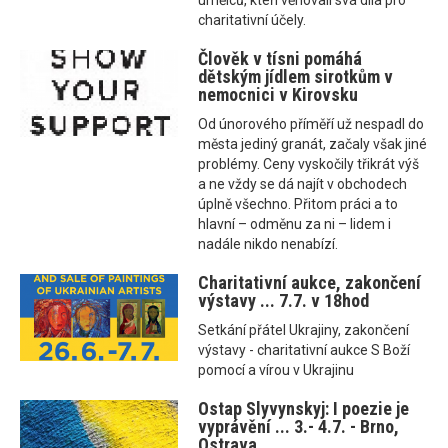
umělců, kteří věnovali svá díla pro
charitativní účely.
Člověk v tísni pomáhá
dětským jídlem sirotkům v
nemocnici v Kirovsku
Od únorového příměří už nespadl do
města jediný granát, začaly však jiné
problémy. Ceny vyskočily třikrát výš
a ne vždy se dá najít v obchodech
úplně všechno. Přitom práci a to
hlavní – odměnu za ni – lidem i
nadále nikdo nenabízí.
Charitativní aukce, zakončení
výstavy ... 7.7. v 18hod
Setkání přátel Ukrajiny, zakončení
výstavy - charitativní aukce S Boží
pomocí a vírou v Ukrajinu
Ostap Slyvynskyj: I poezie je
vyprávění ... 3.- 4.7. - Brno,
Ostrava