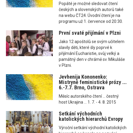
Popáté je možné sledovat čtení
českých a slovenských autorů také
na webu ČT24. Úvodní čtení je na
programu už 1. července od 20:30.
První svaté přijímání v Plzni
Jako 12 apoštolů se svým učitelem
slavily děti, které šly poprvé k
přijímání Eucharistie, svůj velký a
památný den v chrámě sv. Mikuláše
v Plzni.
Jevhenija Kononenko:
Mistryně feministické prózy ...
6.-7.7. Brno, Ostrava
Měsíc autorského čtení ... čestný
host Ukrajina ... 1. 7. - 4. 8. 2015
Setkání východních
katolických hierarchů Evropy
Výroční setkání východní katolických