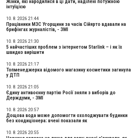
Жінки, які народилися в ці дати, наділені потужною
інтуїцією
10. 8. 2026 21:44
Працівники МЗС Угорщини за часів Сійярто вдавали на
брифінгах журналістів, - ЗМІ
10. 8. 2026 21:30
5 найчастіших проблем з інтернетом Starlink – і як їх
швидко вирішити
10. 8. 2026 21:17
Топменеджерка відомого магазину косметики загинула
у ДТП
10. 8. 2026 21:05
Єдину антивоєнну партію Росії зняли з виборів до
Держдуми, - ЗМІ
10. 8. 2026 20:57
Дощова вода може допомогти охолоджувати будинки
без кондиціонера: вчені показали як
10. 8. 2026 20:55