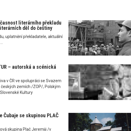
učasnost literárního překladu
iterárních děl do češtiny
u, uplatnění překladatele, aktuální
..
UR – autorská a scénická
ativa v ČR ve spolupráci se Svazem
 v českých zemích /ZOP/, Polským
Slovenské Kultury
e Čubaje se skupinou PLAČ
ová skupina Plač Jeremiji /v