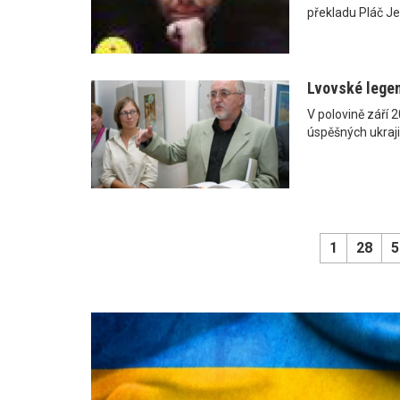
překladu Pláč Je
Lvovské lege
V polovině září 
úspěšných ukraji
1
28
5