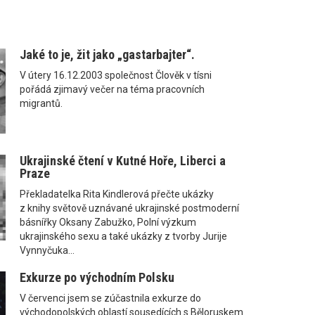
Jaké to je, žit jako „gastarbajter“.
V útery 16.12.2003 společnost Člověk v tísni
pořádá zjimavý večer na téma pracovních
migrantů.
Ukrajinské čtení v Kutné Hoře, Liberci a
Praze
Překladatelka Rita Kindlerová přečte ukázky
z knihy světově uznávané ukrajinské postmoderní
básnířky Oksany Zabužko, Polní výzkum
ukrajinského sexu a také ukázky z tvorby Jurije
Vynnyčuka...
Exkurze po východním Polsku
V červenci jsem se zúčastnila exkurze do
východopolských oblastí sousedících s Běloruskem