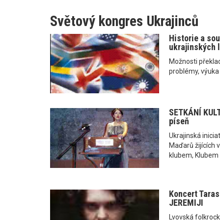
Světový kongres Ukrajinců
Historie a so
ukrajinských l
Možnosti překlad
problémy, výuka .
SETKÁNÍ KULT
píseň
Ukrajinská inici
Maďarů žijících
klubem, Klubem 
Koncert Taras
JEREMIJI
Lvovská folkrock