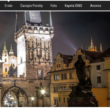
O nás
Časopis Porohy
Foto
Kapela IGNIS
Anonce