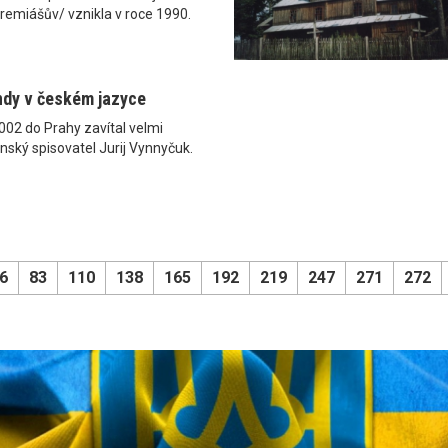
remiášův/ vznikla v roce 1990.
ndy v českém jazyce
2002 do Prahy zavítal velmi
nský spisovatel Jurij Vynnyčuk.
6
83
110
138
165
192
219
247
271
272