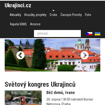
Ukrajinci.cz
Aktuality
Kroužky, projekty
O nás
Časopis Porohy
Foto
Kapela IGNIS
Anonce
Světový kongres Ukrajinců
Běž domů, Ivane
20. srpna | 18:00 náměstí Borise
Němcova, Praha