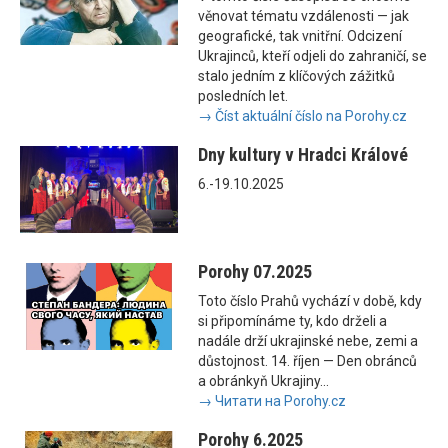
věnovat tématu vzdálenosti — jak
geografické, tak vnitřní. Odcizení
Ukrajinců, kteří odjeli do zahraničí, se
stalo jedním z klíčových zážitků
posledních let.
→ Číst aktuální číslo na Porohy.cz
Dny kultury v Hradci Králové
6.-19.10.2025
Porohy 07.2025
Toto číslo Prahů vychází v době, kdy
si připomínáme ty, kdo drželi a
nadále drží ukrajinské nebe, zemi a
důstojnost. 14. říjen — Den obránců
a obránkyň Ukrajiny...
→ Читати на Porohy.cz
Porohy 6.2025