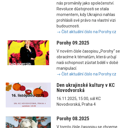
nás proměnily jako společenství.
Revoluce důstojnosti se stala
momentem, kdy Ukrajinci nahlas
prohlásili své právo na vlastní vizi
budoucnosti.
→ Číst aktuální číslo na Porohy.cz
Porohy 09.2025
V novém čísle časopisu „Porohy“ se
obracíme k tématům, která určují
naši schopnost zůstat bdělí v době
manipulací.
→ Číst aktuální číslo na Porohy.cz
Den ukrajinské kultury v KC
Novodvorská
16.11.2025, 15:00, sál KC
Novodvorská, Praha 4
Porohy 08.2025
V tomto čísle časopisu se chceme