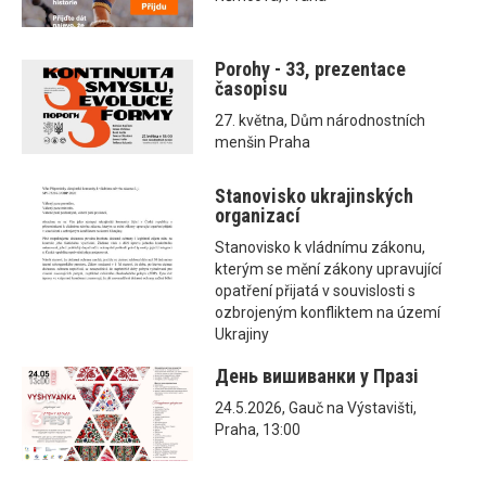
Porohy - 33, prezentace
časopisu
27. května, Dům národnostních
menšin Praha
Stanovisko ukrajinských
organizací
Stanovisko k vládnímu zákonu,
kterým se mění zákony upravující
opatření přijatá v souvislosti s
ozbrojeným konfliktem na území
Ukrajiny
День вишиванки у Празі
24.5.2026, Gauč na Výstavišti,
Praha, 13:00