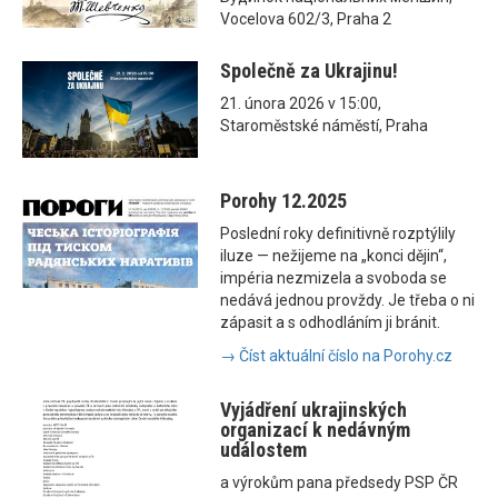
Vocelova 602/3, Praha 2
Společně za Ukrajinu!
21. února 2026 v 15:00,
Staroměstské náměstí, Praha
Porohy 12.2025
Poslední roky definitivně rozptýlily
iluze — nežijeme na „konci dějin“,
impéria nezmizela a svoboda se
nedává jednou provždy. Je třeba o ni
zápasit a s odhodláním ji bránit.
→ Číst aktuální číslo na Porohy.cz
Vyjádření ukrajinských
organizací k nedávným
událostem
a výrokům pana předsedy PSP ČR