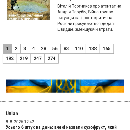
Віталій Портников про атентат на
Андрія Парубія, Війна триває:
ситуація на фронті критична.
Росіяни просуваються дедалі
швидше, зменшуючи втрати.
1
2
3
4
28
56
83
110
138
165
192
219
247
274
Unian
8. 8. 2026 12:42
Усього 6 штук на день: вчені назвали сухофрукт, який