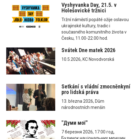
Vyshyvanka Day, 21.5. v
Holešovické tržnici
Tržní náměstí popáté ožije oslavou
ukrajinské kultury, tradic i
současného komunitního života v
Česku, 11.00-22.00 hod.
Svátek Dne matek 2026
10.5.2026, KC Novodvorská
Setkání s vládní zmocněnkyní
pro lidská práva
13. března 2026, Dům
národnostních menšin
"Думи мої"
7 березня 2026, 17:00 год,
Будинок національних меншин,