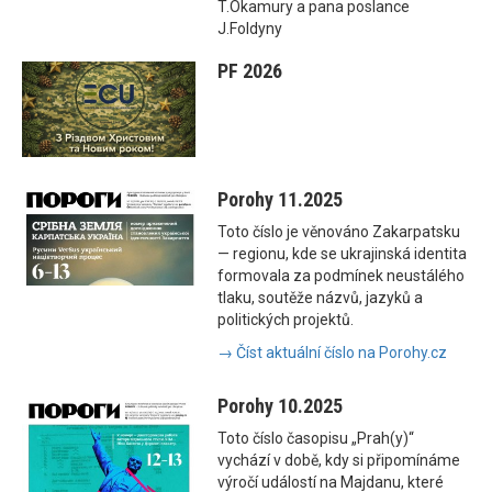
T.Okamury a pana poslance
J.Foldyny
PF 2026
Porohy 11.2025
Toto číslo je věnováno Zakarpatsku
— regionu, kde se ukrajinská identita
formovala za podmínek neustálého
tlaku, soutěže názvů, jazyků a
politických projektů.
→ Číst aktuální číslo na Porohy.cz
Porohy 10.2025
Toto číslo časopisu „Prah(y)“
vychází v době, kdy si připomínáme
výročí událostí na Majdanu, které