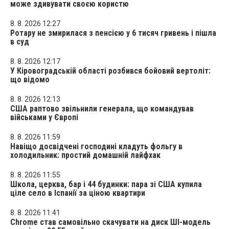
може здивувати своєю користю
8. 8. 2026 12:27
Ротару не змирилася з пенсією у 6 тисяч гривень і пішла
в суд
8. 8. 2026 12:17
У Кіровоградській області розбився бойовий вертоліт:
що відомо
8. 8. 2026 12:13
США раптово звільнили генерала, що командував
військами у Європі
8. 8. 2026 11:59
Навіщо досвідчені господині кладуть фольгу в
холодильник: простий домашній лайфхак
8. 8. 2026 11:55
Школа, церква, бар і 44 будинки: пара зі США купила
ціле село в Іспанії за ціною квартири
8. 8. 2026 11:41
Chrome став самовільно скачувати на диск ШІ-модель