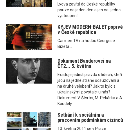
Lvova zavítá do České republiky
pouze na jeden den a jen na jedno
vystoupení.
KYJEV MODERN-BALET poprvé
v České republice
Carmen.TV na hudbu Georgese
Bizeta...
Dokument Banderovci na
ČT2... 5. května
Existuje jediná pravda o lidech, kteří
jsou na jedné straně odsuzováni a
na druhé velebeni? Jak to bylo s
ukrajinskými povstalci u nás?
Dokument V. Štvrtni, M. Pekárka a A.
Koudely.
Setkání k sociálním a
pracovním podmínkám cizinců
10. května 2011 se v Praze