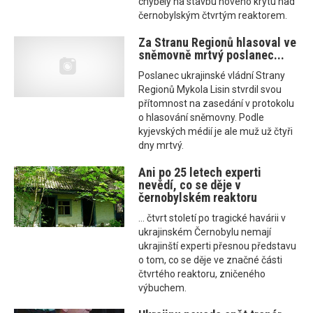
chyběly na stavbu nového krytu nad
černobylským čtvrtým reaktorem.
Za Stranu Regionů hlasoval ve
sněmovně mrtvý poslanec...
Poslanec ukrajinské vládní Strany
Regionů Mykola Lisin stvrdil svou
přítomnost na zasedání v protokolu
o hlasování sněmovny. Podle
kyjevských médií je ale muž už čtyři
dny mrtvý.
Ani po 25 letech experti
nevědí, co se děje v
černobylském reaktoru
... čtvrt století po tragické havárii v
ukrajinském Černobylu nemají
ukrajinští experti přesnou představu
o tom, co se děje ve značné části
čtvrtého reaktoru, zničeného
výbuchem.