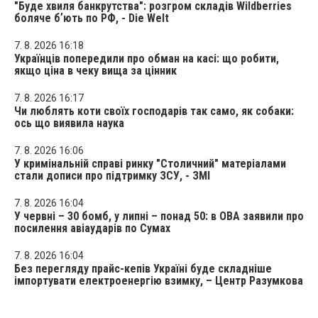
"Буде хвиля банкрутства": розгром складів Wildberries
боляче бʼють по РФ, - Die Welt
7. 8. 2026 16:18
Українців попередили про обман на касі: що робити,
якщо ціна в чеку вища за цінник
7. 8. 2026 16:17
Чи люблять коти своїх господарів так само, як собаки:
ось що виявила наука
7. 8. 2026 16:06
У кримінальній справі ринку "Столичний" матеріалами
стали дописи про підтримку ЗСУ, - ЗМІ
7. 8. 2026 16:04
У червні – 30 бомб, у липні – понад 50: в ОВА заявили про
посилення авіаударів по Сумах
7. 8. 2026 16:04
Без перегляду прайс-кепів Україні буде складніше
імпортувати електроенергію взимку, – Центр Разумкова