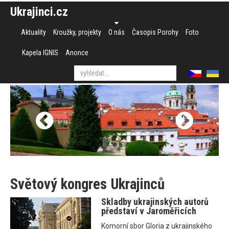
Ukrajinci.cz
Aktuality
Kroužky, projekty
O nás
Časopis Porohy
Foto
Kapela IGNIS
Anonce
Světový kongres Ukrajinců
Skladby ukrajinských autorů
představí v Jaroměřicích
Komorní sbor Gloria z ukrajinského