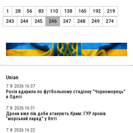
1
28
56
83
110
138
165
192
219
243
244
245
246
247
248
249
274
Unian
7. 8. 2026 16:37
Росія вдарила по футбольному стадіону "Чорноморець"
в Одесі
7. 8. 2026 16:31
Дрони вже пів доби атакують Крим: ГУР провів
"морський парад" у Ялті
7. 8. 2026 16:22