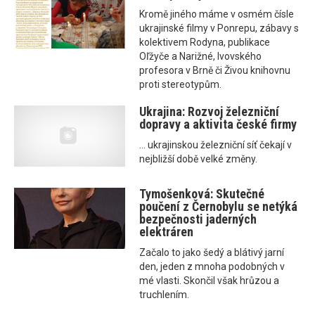
Kromě jiného máme v osmém čísle
ukrajinské filmy v Ponrepu, zábavy s
kolektivem Rodyna, publikace
Oľžyče a Narižné, lvovského
profesora v Brně či Živou knihovnu
proti stereotypům.
Ukrajina: Rozvoj železniční
dopravy a aktivita české firmy
... ukrajinskou železniční síť čekají v
nejbližší době velké změny.
Tymošenková: Skutečné
poučení z Černobylu se netýká
bezpečnosti jaderných
elektráren
Začalo to jako šedý a blátivý jarní
den, jeden z mnoha podobných v
mé vlasti. Skončil však hrůzou a
truchlením.