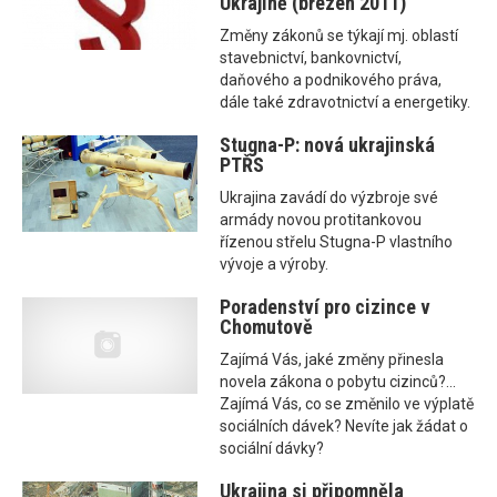
Ukrajině (březen 2011)
Změny zákonů se týkají mj. oblastí
stavebnictví, bankovnictví,
daňového a podnikového práva,
dále také zdravotnictví a energetiky.
Stugna-P: nová ukrajinská
PTŘS
Ukrajina zavádí do výzbroje své
armády novou protitankovou
řízenou střelu Stugna-P vlastního
vývoje a výroby.
Poradenství pro cizince v
Chomutově
Zajímá Vás, jaké změny přinesla
novela zákona o pobytu cizinců?...
Zajímá Vás, co se změnilo ve výplatě
sociálních dávek? Nevíte jak žádat o
sociální dávky?
Ukrajina si připomněla