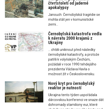
čtvrtstoletí od jaderné
apokalypsy
Janouch: Černobylská tragédie se
mohla stát jen v komunistické
zemi...
Černobylská katastrofa vedla
k návratu 2000 krajanů z
Ukrajiny
... chtěli uniknout před následky
černobylské katastrofy, a protože
patřili k volyňským Čechům,
požádali v roce 1990 tehdejšího
prezidenta Václava Havla o
možnost žít v Československu.
Nový kryt pro černobylský
reaktor je nutností
Ukrajina tento týden uspořádala
dárcovskou konferenci ve snaze dát
dohromady stamiliony eur, které