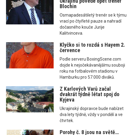
Ukrajinu povede opět trenér
Blochin
Osmapadesátiletý trenér se k týmu
vrací po čtyřleté pauze a nahradí
dočasného kouče Jurije
Kalitvinceva.
Klyčko si to rozdá s Hayem 2.
července
Podle serveru BoxingScene.com
dojde k nejočekávanějšímu souboji
roku na fotbalovém stadionu v
Hamburku pro 57.000 diváků.
Z Karlových Varů začal
dvakrát týdně létat spoj do
Kyjeva
Ukrajinský dopravce bude nabízet
dva lety týdně, vždy v pondělí a ve
čtvrtek.
Porohy č. 8 jsou na světě…