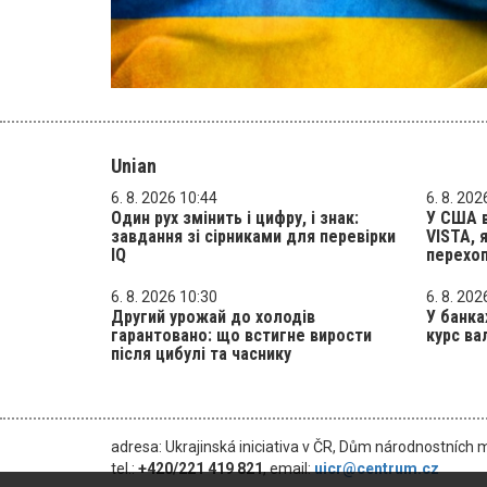
Unian
6. 8. 2026 10:44
6. 8. 202
Один рух змінить і цифру, і знак:
У США в
завдання зі сірниками для перевірки
VISTA, 
IQ
перехоп
6. 8. 2026 10:30
6. 8. 202
Другий урожай до холодів
У банка
гарантовано: що встигне вирости
курс ва
після цибулі та часнику
adresa: Ukrajinská iniciativa v ČR, Dům národnostních 
tel.:
+420/221 419 821
, email:
uicr@centrum.cz