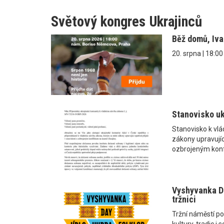
Světový kongres Ukrajinců
Běž domů, Iv
20. srpna | 18:0
Stanovisko uk
Stanovisko k vl
zákony upravující
ozbrojeným konf
Vyshyvanka Da
tržnici
Tržní náměstí po
kultury, tradic 