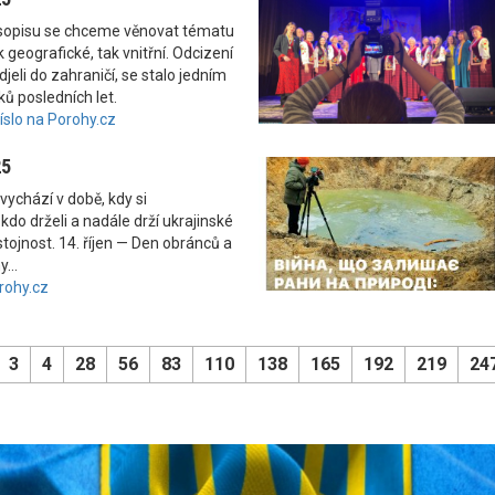
asopisu se chceme věnovat tématu
 geografické, tak vnitřní. Odcizení
odjeli do zahraničí, se stalo jedním
ků posledních let.
číslo na Porohy.cz
25
vychází v době, kdy si
kdo drželi a nadále drží ukrajinské
tojnost. 14. říjen — Den obránců a
...
rohy.cz
3
4
28
56
83
110
138
165
192
219
24