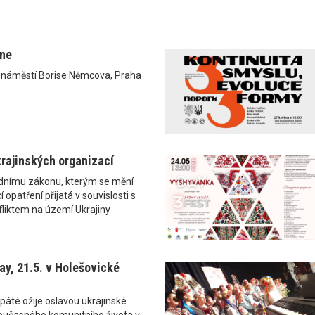
ane
0 náměstí Borise Němcova, Praha
rajinských organizací
ádnímu zákonu, kterým se mění
 opatření přijatá v souvislosti s
liktem na území Ukrajiny
y, 21.5. v Holešovické
páté ožije oslavou ukrajinské
i současného komunitního života v