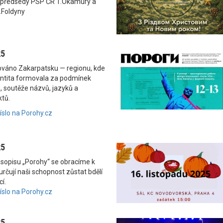
 předsedy PSP ČR T.Okamury a
.Foldyny
25
nováno Zakarpatsku — regionu, kde
dentita formovala za podmínek
, soutěže názvů, jazyků a
ktů.
číslo na Porohy.cz
25
asopisu „Porohy“ se obracíme k
rčují naši schopnost zůstat bdělí
í.
číslo na Porohy.cz
25