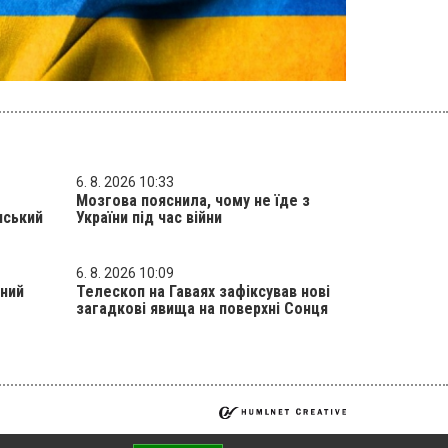
6. 8. 2026 10:33
Мозгова пояснила, чому не їде з
нський
України під час війни
6. 8. 2026 10:09
жний
Телескоп на Гаваях зафіксував нові
загадкові явища на поверхні Сонця