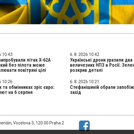
6 10:43
6. 8. 2026 10:42
ипробували літак X-62A
Українські дрони уразили два
який без пілота може
величезних НПЗ в Росії: Зеле
лювати повітряні цілі
розкрив деталі
6 10:26
6. 8. 2026 10:21
х та обмінниках зріс євро:
Стефанішиній обрали запобі
лют на 6 серпня
захід
menšin, Vocelova 3, 120 00 Praha 2