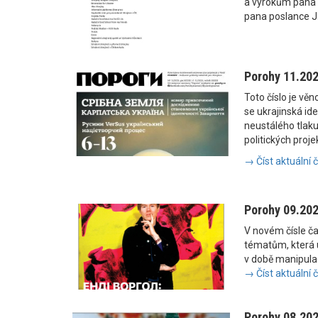
a výrokům pana
pana poslance J
Porohy 11.20
Toto číslo je vě
se ukrajinská i
neustálého tlaku
politických proje
→ Číst aktuální 
Porohy 09.20
V novém čísle č
tématům, která u
v době manipulac
→ Číst aktuální 
Porohy 08.20