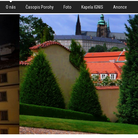
O nás
Časopis Porohy
Foto
Kapela IGNIS
Anonce