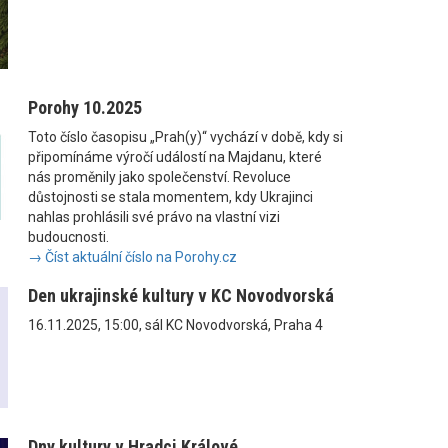
Porohy 10.2025
Toto číslo časopisu „Prah(y)“ vychází v době, kdy si
připomínáme výročí událostí na Majdanu, které
nás proměnily jako společenství. Revoluce
důstojnosti se stala momentem, kdy Ukrajinci
nahlas prohlásili své právo na vlastní vizi
budoucnosti.
→ Číst aktuální číslo na Porohy.cz
Den ukrajinské kultury v KC Novodvorská
16.11.2025, 15:00, sál KC Novodvorská, Praha 4
Dny kultury v Hradci Králové