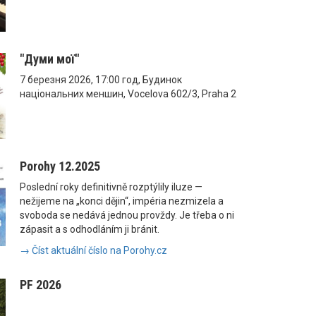
"Думи мої"
7 березня 2026, 17:00 год, Будинок
національних меншин, Vocelova 602/3, Praha 2
Porohy 12.2025
Poslední roky definitivně rozptýlily iluze —
nežijeme na „konci dějin“, impéria nezmizela a
svoboda se nedává jednou provždy. Je třeba o ni
zápasit a s odhodláním ji bránit.
→ Číst aktuální číslo na Porohy.cz
PF 2026