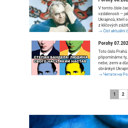
V tomto čísle č
vzdálenosti — jak
Ukrajinců, kteří 
z klíčových zážit
→ Číst aktuální 
Porohy 07.20
Toto číslo Prahů 
připomínáme ty, 
nebe, zemi a důs
obránkyň Ukrajiny
→ Читати на Po
1
2