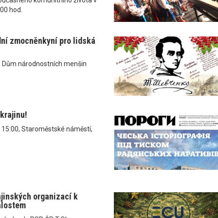
.00 hod.
dní zmocněnkyní pro lidská
, Dům národnostních menšin
krajinu!
v 15:00, Staroměstské náměstí,
ajinských organizací k
álostem