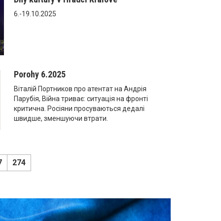
6.-19.10.2025
Porohy 6.2025
Віталій Портников про атентат на Андрія
Парубія, Війна триває: ситуація на фронті
критична. Росіяни просуваються дедалі
швидше, зменшуючи втрати.
7
274