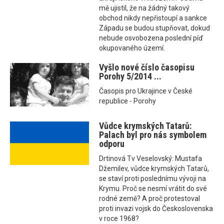
mě ujistil, že na žádný takový
obchod nikdy nepřistoupí a sankce
Západu se budou stupňovat, dokud
nebude osvobozena poslední píď
okupovaného území.
Vyšlo nové číslo časopisu
Porohy 5/2014 ...
Časopis pro Ukrajince v České
republice - Porohy
Vůdce krymských Tatarů:
Palach byl pro nás symbolem
odporu
Drtinová Tv Veselovský: Mustafa
Džemilev, vůdce krymských Tatarů,
se staví proti poslednímu vývoji na
Krymu. Proč se nesmí vrátit do své
rodné země? A proč protestoval
proti invazi vojsk do Československa
v roce 1968?