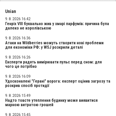
Unian
9. 8. 2026 16:42
Генріх VIII буквально жив у хмарі парфумів: причина була
далеко не королівською
9. 8. 2026 16:36
Атаки на Wildberries можуть створити нові проблеми
для економіки РФ: у WSJ розкрили деталі
9. 8. 2026 16:26
Експерти радять вимірювати пульс перед сном: для
чого це потрібно
9. 8. 2026 16:09
Удосконалені "Герані" ворога: експерт оцінив загрозу та
розкрив спосіб протидії
9. 8. 2026 15:49
Надто товсте утеплення будинку може виявитися
марною витратою грошей
9. 8. 2026 15:45