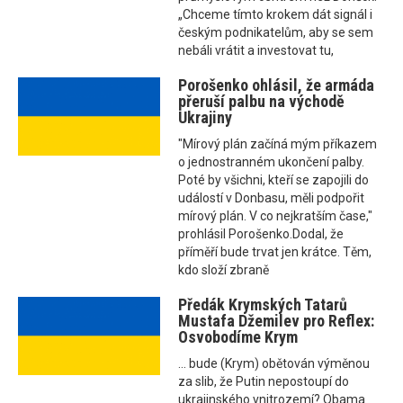
„Chceme tímto krokem dát signál i
českým podnikatelům, aby se sem
nebáli vrátit a investovat tu,
Porošenko ohlásil, že armáda
přeruší palbu na východě
Ukrajiny
"Mírový plán začíná mým příkazem
o jednostranném ukončení palby.
Poté by všichni, kteří se zapojili do
událostí v Donbasu, měli podpořit
mírový plán. V co nejkratším čase,"
prohlásil Porošenko.Dodal, že
příměří bude trvat jen krátce. Těm,
kdo složí zbraně
Předák Krymských Tatarů
Mustafa Džemilev pro Reflex:
Osvobodíme Krym
... bude (Krym) obětován výměnou
za slib, že Putin nepostoupí do
ukrajinského vnitrozemí? Obama