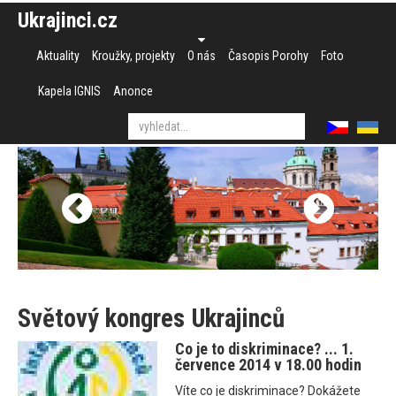
Ukrajinci.cz
Aktuality
Kroužky, projekty
O nás
Časopis Porohy
Foto
Kapela IGNIS
Anonce
Světový kongres Ukrajinců
Co je to diskriminace? ... 1.
července 2014 v 18.00 hodin
Víte co je diskriminace? Dokážete