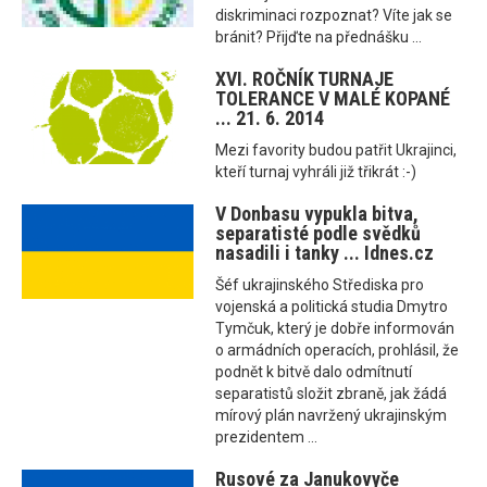
diskriminaci rozpoznat? Víte jak se
bránit? Přijďte na přednášku ...
XVI. ROČNÍK TURNAJE
TOLERANCE V MALÉ KOPANÉ
... 21. 6. 2014
Mezi favority budou patřit Ukrajinci,
kteří turnaj vyhráli již třikrát :-)
V Donbasu vypukla bitva,
separatisté podle svědků
nasadili i tanky ... Idnes.cz
Šéf ukrajinského Střediska pro
vojenská a politická studia Dmytro
Tymčuk, který je dobře informován
o armádních operacích, prohlásil, že
podnět k bitvě dalo odmítnutí
separatistů složit zbraně, jak žádá
mírový plán navržený ukrajinským
prezidentem ...
Rusové za Janukovyče