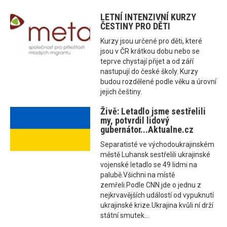
LETNÍ INTENZIVNÍ KURZY
ČESTINY PRO DĚTI
Kurzy jsou určené pro děti, které
jsou v ČR krátkou dobu nebo se
teprve chystají přijet a od září
nastupují do české školy. Kurzy
budou rozdělené podle věku a úrovní
jejich češtiny.
Živě: Letadlo jsme sestřelili
my, potvrdil lidový
gubernátor...Aktualne.cz
Separatisté ve východoukrajinském
městě Luhansk sestřelili ukrajinské
vojenské letadlo se 49 lidmi na
palubě.Všichni na místě
zemřeli.Podle CNN jde o jednu z
nejkrvavějších událostí od vypuknutí
ukrajinské krize.Ukrajina kvůli ní drží
státní smutek...