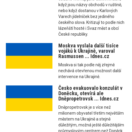
když jsou názvy obchodů v ruštině,
nebo když dostanou v Karlových
Varech jídelníček bez jediného
českého slova. Kritizují to podle nich
lázeňští hosté i Svaz měst a obcí
České republiky.
Moskva vyslala další tisíce
vojáků k Ukrajině, varoval
Rasmussen ... Idnes.cz
Moskva si tak podle něj zřejmě
nechává otevřenou možnost další
intervence na Ukrajině.
Česko evakuovalo konzulát v
Doněcku, otevírá ale
Dněpropetrovsk ... Idnes.cz
Dněpropetrovsk je s více než
milionem obyvatel třetím největším
městem na Ukrajině a stejně
důležitým, možná ještě důležitějším
průmyslovým centrem než Doněck.