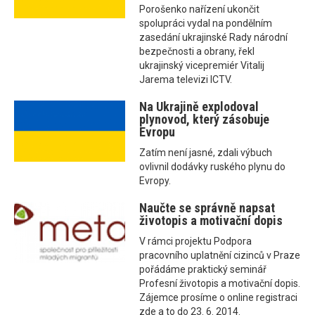
Porošenko nařízení ukončit
spolupráci vydal na pondělním
zasedání ukrajinské Rady národní
bezpečnosti a obrany, řekl
ukrajinský vicepremiér Vitalij
Jarema televizi ICTV.
Na Ukrajině explodoval
plynovod, který zásobuje
Evropu
Zatím není jasné, zdali výbuch
ovlivnil dodávky ruského plynu do
Evropy.
Naučte se správně napsat
životopis a motivační dopis
V rámci projektu Podpora
pracovního uplatnění cizinců v Praze
pořádáme praktický seminář
Profesní životopis a motivační dopis.
Zájemce prosíme o online registraci
zde a to do 23. 6. 2014.