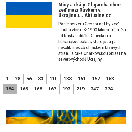
Miny a dráty. Oligarcha chce
zeď mezi Ruskem a
Ukrajinou... Aktualne.cz
Podle serveru Cenzor.net by zeď
dlouhá více než 1900 kilometrů měla
od Ruska oddělit Doněckou a
Luhanskou oblast, které jsou již
několik měsíců ohniskem krvavých
střetů, a také Charkovskou oblast na
severovýchodě Ukrajiny.
1
28
56
83
110
138
161
162
163
164
165
166
167
192
219
247
274