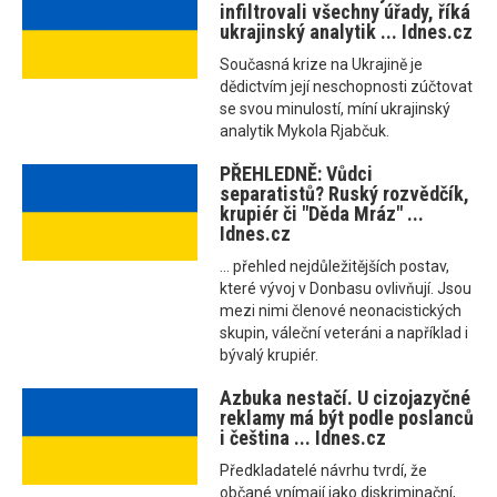
infiltrovali všechny úřady, říká
ukrajinský analytik ... Idnes.cz
Současná krize na Ukrajině je
dědictvím její neschopnosti zúčtovat
se svou minulostí, míní ukrajinský
analytik Mykola Rjabčuk.
PŘEHLEDNĚ: Vůdci
separatistů? Ruský rozvědčík,
krupiér či "Děda Mráz" ...
Idnes.cz
... přehled nejdůležitějších postav,
které vývoj v Donbasu ovlivňují. Jsou
mezi nimi členové neonacistických
skupin, váleční veteráni a například i
bývalý krupiér.
Azbuka nestačí. U cizojazyčné
reklamy má být podle poslanců
i čeština ... Idnes.cz
Předkladatelé návrhu tvrdí, že
občané vnímají jako diskriminační,