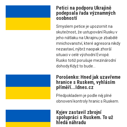
Petici na podporu Ukrajině
podepsala řada významných
osobností
Smyslem petice je upozornit na
skutečnost, že ustupování Rusku v
jeho nátlaku na Ukrajinu je zbabělé
mnichovanství, které agresora nikdy
nezastaví, nýbrž naopak zhorší
situaci v celé východní Evropě.
Rusko totiž porušuje mezinárodní
dohody.Když to bude...
Porošenko: Hned jak uzavřeme
hranice s Ruskem, vyhlásím
příměří...Idnes.cz
Předpokladem je podle něj plné
obnovení kontroly hranic s Ruskem.
Kyjev zastavil zbrojní
spolupráci s Ruskem. To už
hledá náhradu