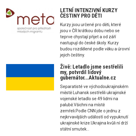
LETNÍ INTENZIVNÍ KURZY
ČESTINY PRO DĚTI
Kurzy jsou určené pro děti, které
jsou v ČR krátkou dobu nebo se
teprve chystají přijet a od září
nastupují do české školy. Kurzy
budou rozdělené podle věku a úrovní
jejich češtiny.
Živě: Letadlo jsme sestřelili
my, potvrdil lidový
gubernátor...Aktualne.cz
Separatisté ve východoukrajinském
městě Luhansk sestřelili ukrajinské
vojenské letadlo se 49 lidmi na
palubě.Všichni na místě
zemřeli.Podle CNN jde o jednu z
nejkrvavějších událostí od vypuknutí
ukrajinské krize.Ukrajina kvůli ní drží
státní smutek...