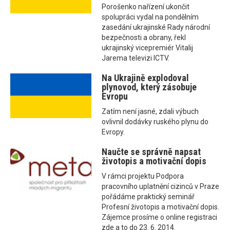
Porošenko nařízení ukončit
spolupráci vydal na pondělním
zasedání ukrajinské Rady národní
bezpečnosti a obrany, řekl
ukrajinský vicepremiér Vitalij
Jarema televizi ICTV.
Na Ukrajině explodoval
plynovod, který zásobuje
Evropu
Zatím není jasné, zdali výbuch
ovlivnil dodávky ruského plynu do
Evropy.
Naučte se správně napsat
životopis a motivační dopis
V rámci projektu Podpora
pracovního uplatnění cizinců v Praze
pořádáme praktický seminář
Profesní životopis a motivační dopis.
Zájemce prosíme o online registraci
zde a to do 23. 6. 2014.