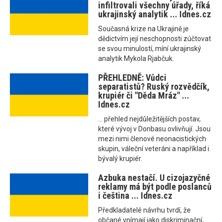
infiltrovali všechny úřady, říká
ukrajinský analytik ... Idnes.cz
Současná krize na Ukrajině je
dědictvím její neschopnosti zúčtovat
se svou minulostí, míní ukrajinský
analytik Mykola Rjabčuk.
PŘEHLEDNĚ: Vůdci
separatistů? Ruský rozvědčík,
krupiér či "Děda Mráz" ...
Idnes.cz
... přehled nejdůležitějších postav,
které vývoj v Donbasu ovlivňují. Jsou
mezi nimi členové neonacistických
skupin, váleční veteráni a například i
bývalý krupiér.
Azbuka nestačí. U cizojazyčné
reklamy má být podle poslanců
i čeština ... Idnes.cz
Předkladatelé návrhu tvrdí, že
občané vnímají jako diskriminační,