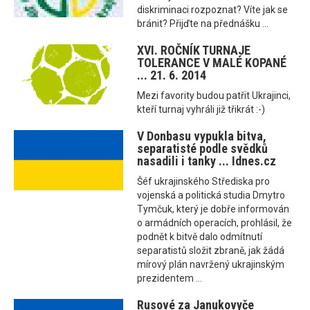
diskriminaci rozpoznat? Víte jak se
bránit? Přijďte na přednášku ...
XVI. ROČNÍK TURNAJE
TOLERANCE V MALÉ KOPANÉ
... 21. 6. 2014
Mezi favority budou patřit Ukrajinci,
kteří turnaj vyhráli již třikrát :-)
V Donbasu vypukla bitva,
separatisté podle svědků
nasadili i tanky ... Idnes.cz
Šéf ukrajinského Střediska pro
vojenská a politická studia Dmytro
Tymčuk, který je dobře informován
o armádních operacích, prohlásil, že
podnět k bitvě dalo odmítnutí
separatistů složit zbraně, jak žádá
mírový plán navržený ukrajinským
prezidentem ...
Rusové za Janukovyče