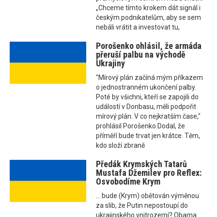
„Chceme tímto krokem dát signál i
českým podnikatelům, aby se sem
nebáli vrátit a investovat tu,
Porošenko ohlásil, že armáda
přeruší palbu na východě
Ukrajiny
"Mírový plán začíná mým příkazem
o jednostranném ukončení palby.
Poté by všichni, kteří se zapojili do
událostí v Donbasu, měli podpořit
mírový plán. V co nejkratším čase,"
prohlásil Porošenko.Dodal, že
příměří bude trvat jen krátce. Těm,
kdo složí zbraně
Předák Krymských Tatarů
Mustafa Džemilev pro Reflex:
Osvobodíme Krym
... bude (Krym) obětován výměnou
za slib, že Putin nepostoupí do
ukrajinského vnitrozemí? Obama