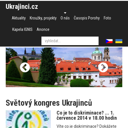
Ukrajinci.cz
Aktuality
Kroužky, projekty
O nás
Časopis Porohy
Foto
Kapela IGNIS
Anonce
Světový kongres Ukrajinců
Co je to diskriminace? ... 1.
července 2014 v 18.00 hodin
Víte co je diskriminace? Dokážete