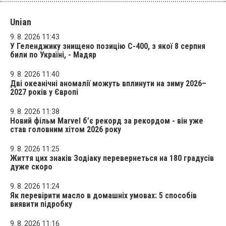
Unian
9. 8. 2026 11:43
У Геленджику знищено позицію С-400, з якої 8 серпня
били по Україні, - Мадяр
9. 8. 2026 11:40
Дві океанічні аномалії можуть вплинути на зиму 2026–
2027 років у Європі
9. 8. 2026 11:38
Новий фільм Marvel б’є рекорд за рекордом - він уже
став головним хітом 2026 року
9. 8. 2026 11:25
Життя цих знаків Зодіаку перевернеться на 180 градусів
дуже скоро
9. 8. 2026 11:24
Як перевірити масло в домашніх умовах: 5 способів
виявити підробку
9. 8. 2026 11:16