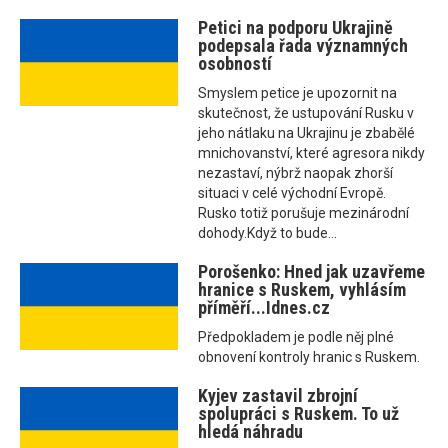
Petici na podporu Ukrajině
podepsala řada významných
osobností
Smyslem petice je upozornit na
skutečnost, že ustupování Rusku v
jeho nátlaku na Ukrajinu je zbabělé
mnichovanství, které agresora nikdy
nezastaví, nýbrž naopak zhorší
situaci v celé východní Evropě.
Rusko totiž porušuje mezinárodní
dohody.Když to bude...
Porošenko: Hned jak uzavřeme
hranice s Ruskem, vyhlásím
příměří...Idnes.cz
Předpokladem je podle něj plné
obnovení kontroly hranic s Ruskem.
Kyjev zastavil zbrojní
spolupráci s Ruskem. To už
hledá náhradu