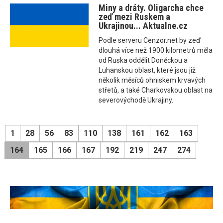
Miny a dráty. Oligarcha chce
zeď mezi Ruskem a
Ukrajinou... Aktualne.cz
Podle serveru Cenzor.net by zeď
dlouhá více než 1900 kilometrů měla
od Ruska oddělit Doněckou a
Luhanskou oblast, které jsou již
několik měsíců ohniskem krvavých
střetů, a také Charkovskou oblast na
severovýchodě Ukrajiny.
1
28
56
83
110
138
161
162
163
164
165
166
167
192
219
247
274