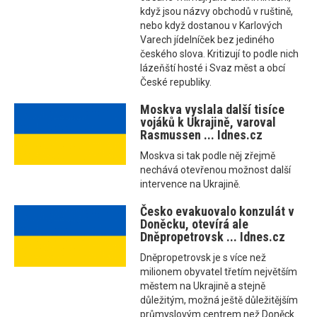
když jsou názvy obchodů v ruštině,
nebo když dostanou v Karlových
Varech jídelníček bez jediného
českého slova. Kritizují to podle nich
lázeňští hosté i Svaz měst a obcí
České republiky.
Moskva vyslala další tisíce
vojáků k Ukrajině, varoval
Rasmussen ... Idnes.cz
Moskva si tak podle něj zřejmě
nechává otevřenou možnost další
intervence na Ukrajině.
Česko evakuovalo konzulát v
Doněcku, otevírá ale
Dněpropetrovsk ... Idnes.cz
Dněpropetrovsk je s více než
milionem obyvatel třetím největším
městem na Ukrajině a stejně
důležitým, možná ještě důležitějším
průmyslovým centrem než Doněck.