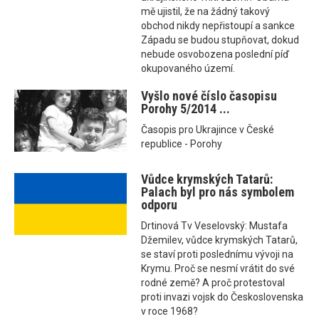
mě ujistil, že na žádný takový
obchod nikdy nepřistoupí a sankce
Západu se budou stupňovat, dokud
nebude osvobozena poslední píď
okupovaného území.
Vyšlo nové číslo časopisu
Porohy 5/2014 ...
Časopis pro Ukrajince v České
republice - Porohy
Vůdce krymských Tatarů:
Palach byl pro nás symbolem
odporu
Drtinová Tv Veselovský: Mustafa
Džemilev, vůdce krymských Tatarů,
se staví proti poslednímu vývoji na
Krymu. Proč se nesmí vrátit do své
rodné země? A proč protestoval
proti invazi vojsk do Československa
v roce 1968?