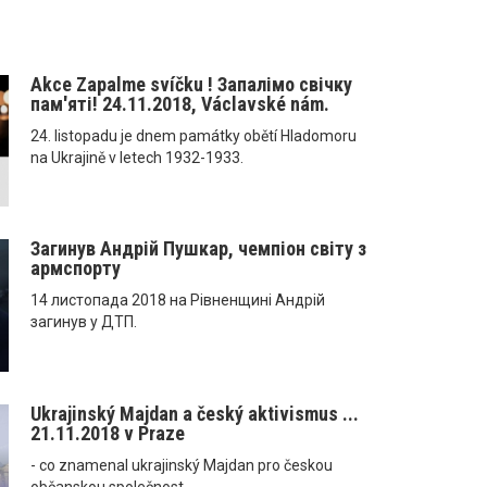
Akce Zapalme svíčku ! Запалімо свічку
пам'яті! 24.11.2018, Václavské nám.
24. listopadu je dnem památky obětí Hladomoru
na Ukrajině v letech 1932-1933.
Загинув Андрій Пушкар, чемпіон світу з
армспорту
14 листопада 2018 на Рівненщині Андрій
загинув у ДТП.
Ukrajinský Majdan a český aktivismus ...
21.11.2018 v Praze
- co znamenal ukrajinský Majdan pro českou
občanskou společnost