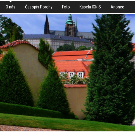
O nás
Časopis Porohy
Foto
Kapela IGNIS
Anonce