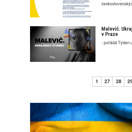
československýc
Malevič. Ukraj
v Praze
- pořádá Týden u
1
27
28
2