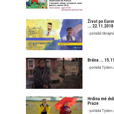
Život po Euro
... 22.11.2018
- pořádá Ukrajin
Brána ... 15.1
- pořádá Týden u
Hrdina mé doby
Praze
- pořádá Týden u