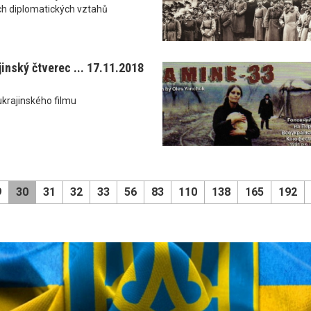
h diplomatických vztahů
inský čtverec ... 17.11.2018
krajinského filmu
9
30
31
32
33
56
83
110
138
165
192