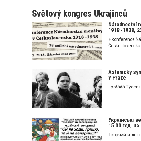
Světový kongres Ukrajinců
Národnostní 
1918 -1938, 2
+ konference Ná
Československu
Astenický syn
v Praze
- pořádá Týden 
Українські ве
15.00 год. на
Творчий колект