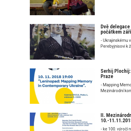
Dvě delegace 
počátkem září
- Ukrajinskému v
Perebyjnisovi k 
Serhij Plochij
Praze
- Mapping Memor
Mezinárodní kon
II. Mezinárodn
10.-11.11.201
- ke 100. výročí 