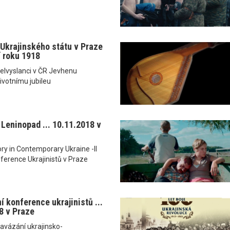
Ukrajinského státu v Praze
 roku 1918
elvyslanci v ČR Jevhenu
životnímu jubileu
: Leninopad ... 10.11.2018 v
y in Contemporary Ukraine -II
ference Ukrajinistů v Praze
í konference ukrajinistů ...
8 v Praze
navázání ukrajinsko-