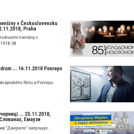
menšiny v Československu
2.11.2018, Praha
rodnostní menšiny v
 1918-38
drom ... 16.11.2018 Ponrepo
ukrajinského filmu a Ponrepo
чорниці ... 25.11.2018,
 Слованах, Емаузи
ив "Джерело" запрошує ...