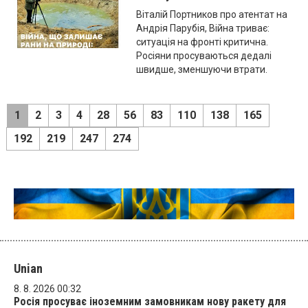
Віталій Портников про атентат на
Андрія Парубія, Війна триває:
ситуація на фронті критична.
Росіяни просуваються дедалі
швидше, зменшуючи втрати.
1
2
3
4
28
56
83
110
138
165
192
219
247
274
Unian
8. 8. 2026 00:32
Росія просуває іноземним замовникам нову ракету для