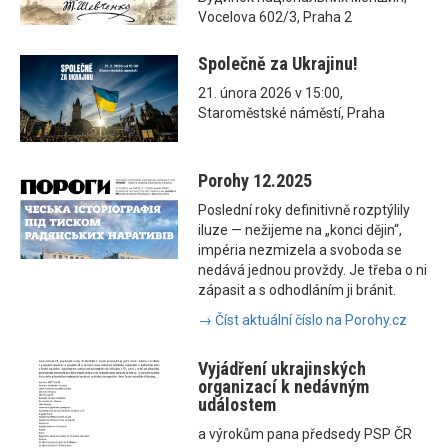
Vocelova 602/3, Praha 2
Společně za Ukrajinu!
21. února 2026 v 15:00,
Staroměstské náměstí, Praha
Porohy 12.2025
Poslední roky definitivně rozptýlily
iluze — nežijeme na „konci dějin“,
impéria nezmizela a svoboda se
nedává jednou provždy. Je třeba o ni
zápasit a s odhodláním ji bránit.
→ Číst aktuální číslo na Porohy.cz
Vyjádření ukrajinských
organizací k nedávným
událostem
a výrokům pana předsedy PSP ČR