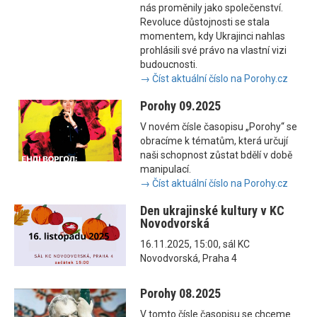
nás proměnily jako společenství.
Revoluce důstojnosti se stala
momentem, kdy Ukrajinci nahlas
prohlásili své právo na vlastní vizi
budoucnosti.
→ Číst aktuální číslo na Porohy.cz
Porohy 09.2025
V novém čísle časopisu „Porohy“ se
obracíme k tématům, která určují
naši schopnost zůstat bdělí v době
manipulací.
→ Číst aktuální číslo na Porohy.cz
Den ukrajinské kultury v KC
Novodvorská
16.11.2025, 15:00, sál KC
Novodvorská, Praha 4
Porohy 08.2025
V tomto čísle časopisu se chceme