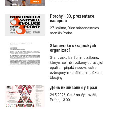
Porohy - 33, prezentace
časopisu
27. května, Dům národnostních
menšin Praha
Stanovisko ukrajinských
organizací
Stanovisko k vládnímu zákonu,
kterým se mění zákony upravující
opatření přijatá v souvislosti s
ozbrojeným konfliktem na území
Ukrajiny
День вишиванки у Празі
24.5.2026, Gauč na Výstavišti,
Praha, 13:00