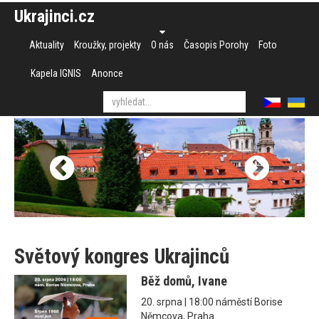
Ukrajinci.cz
Aktuality
Kroužky, projekty
O nás
Časopis Porohy
Foto
Kapela IGNIS
Anonce
Světový kongres Ukrajinců
Běž domů, Ivane
20. srpna | 18:00 náměstí Borise
Němcova, Praha