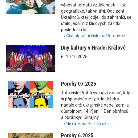
věnovat tématu vzdálenosti — jak
geografické, tak vnitřní. Odcizení
Ukrajinců, kteří odjeli do zahraničí, se
stalo jedním z klíčových zážitků
posledních let.
→ Číst aktuální číslo na Porohy.cz
Dny kultury v Hradci Králové
6.-19.10.2025
Porohy 07.2025
Toto číslo Prahů vychází v době, kdy
si připomínáme ty, kdo drželi a
nadále drží ukrajinské nebe, zemi a
důstojnost. 14. říjen — Den obránců
a obránkyň Ukrajiny...
→ Читати на Porohy.cz
Porohy 6.2025