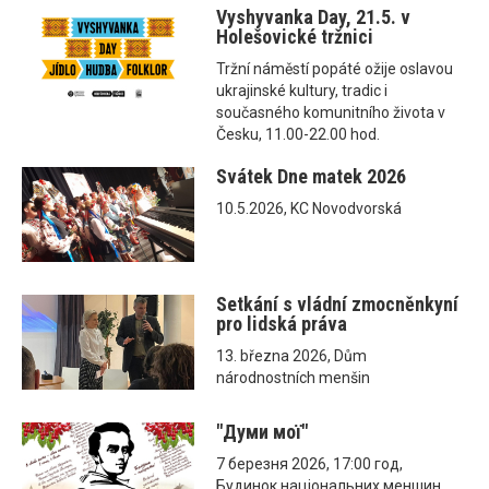
Vyshyvanka Day, 21.5. v
Holešovické tržnici
Tržní náměstí popáté ožije oslavou
ukrajinské kultury, tradic i
současného komunitního života v
Česku, 11.00-22.00 hod.
Svátek Dne matek 2026
10.5.2026, KC Novodvorská
Setkání s vládní zmocněnkyní
pro lidská práva
13. března 2026, Dům
národnostních menšin
"Думи мої"
7 березня 2026, 17:00 год,
Будинок національних меншин,