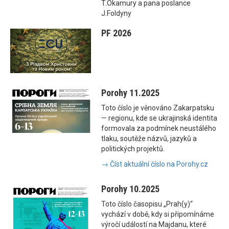
T.Okamury a pana poslance
J.Foldyny
PF 2026
Porohy 11.2025
Toto číslo je věnováno Zakarpatsku
— regionu, kde se ukrajinská identita
formovala za podmínek neustálého
tlaku, soutěže názvů, jazyků a
politických projektů.
→ Číst aktuální číslo na Porohy.cz
Porohy 10.2025
Toto číslo časopisu „Prah(y)“
vychází v době, kdy si připomínáme
výročí událostí na Majdanu, které