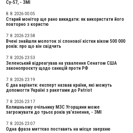
Су-57, - ЗМІ
8. 8. 2026 00:05
Старий монітор ще рано викидати: як використати його
повторно з користю
7. 8. 2026 23:58
Вчені знайшли молоток зі слонової кістки віком 500 000
років: про що він свідчить
7. 8. 2026 23:53
Зеленський відреагував на ухвалення Сенатом США
законопроєкту щодо санкцій проти РФ
7. 8. 2026 23:19
Є два варіанти: експерт назвав країни, які можуть
допомогти Україні з ракетами до Patriot
7. 8. 2026 23:17
Колишньому очільнику МЗС Угорщини може
загрожувати до трьох років ув'язнення, - ЗМІ
7. 8. 2026 23:07
Одна фраза миттєво поставить на місце зверхню