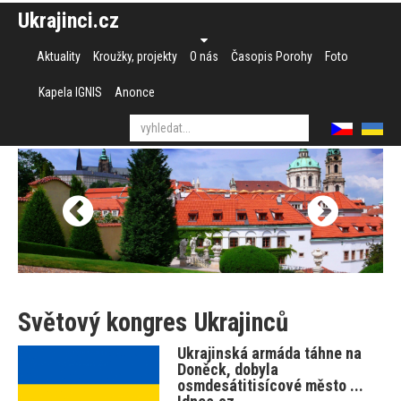
Ukrajinci.cz
Aktuality
Kroužky, projekty
O nás
Časopis Porohy
Foto
Kapela IGNIS
Anonce
Světový kongres Ukrajinců
Ukrajinská armáda táhne na
Doněck, dobyla
osmdesátitisícové město ...