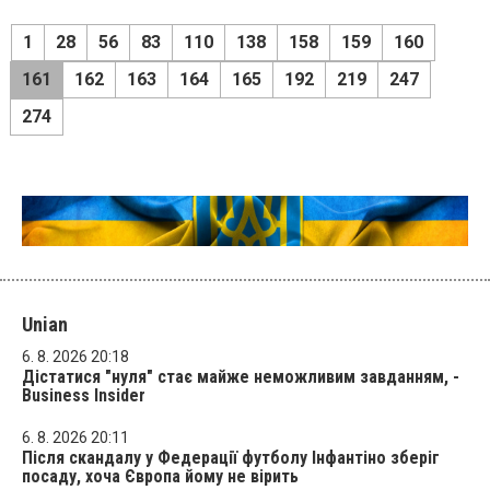
1
28
56
83
110
138
158
159
160
161
162
163
164
165
192
219
247
274
Unian
6. 8. 2026 20:18
Дістатися "нуля" стає майже неможливим завданням, -
Business Insider
6. 8. 2026 20:11
Після скандалу у Федерації футболу Інфантіно зберіг
посаду, хоча Європа йому не вірить