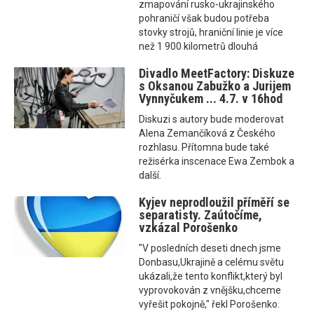
zmapování rusko-ukrajinského
pohraničí však budou potřeba
stovky strojů, hraniční linie je více
než 1 900 kilometrů dlouhá
Divadlo MeetFactory: Diskuze
s Oksanou Zabužko a Jurijem
Vynnyčukem ... 4.7. v 16hod
Diskuzi s autory bude moderovat
Alena Zemančíková z Českého
rozhlasu. Přítomna bude také
režisérka inscenace Ewa Zembok a
další.
Kyjev neprodloužil příměří se
separatisty. Zaútočíme,
vzkázal Porošenko
"V posledních deseti dnech jsme
Donbasu,Ukrajině a celému světu
ukázali,že tento konflikt,který byl
vyprovokován z vnějšku,chceme
vyřešit pokojně," řekl Porošenko.