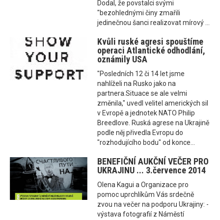
Dodal, že povstalci svými
"bezohlednými činy zmařili
jedinečnou šanci realizovat mírový ...
Kvůli ruské agresi spouštíme
operaci Atlantické odhodlání,
oznámily USA
"Posledních 12 či 14 let jsme
nahlíželi na Rusko jako na
partnera.Situace se ale velmi
změnila," uvedl velitel amerických sil
v Evropě a jednotek NATO Philip
Breedlove. Ruská agrese na Ukrajině
podle něj přivedla Evropu do
"rozhodujícího bodu" od konce...
BENEFIČNÍ AUKČNÍ VEČER PRO
UKRAJINU ... 3.července 2014
Olena Kagui a Organizace pro
pomoc uprchlíkům Vás srdečně
zvou na večer na podporu Ukrajiny: -
výstava fotografií z Náměstí