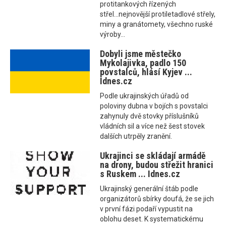
protitankových řízených
střel...nejnovější protiletadlové střely,
miny a granátomety, všechno ruské
výroby...
Dobyli jsme městečko
Mykolajivka, padlo 150
povstalců, hlásí Kyjev ...
Idnes.cz
Podle ukrajinských úřadů od
poloviny dubna v bojích s povstalci
zahynuly dvě stovky příslušníků
vládních sil a více než šest stovek
dalších utrpěly zranění.
Ukrajinci se skládají armádě
na drony, budou střežit hranici
s Ruskem ... Idnes.cz
Ukrajinský generální štáb podle
organizátorů sbírky doufá, že se jich
v první fázi podaří vypustit na
oblohu deset. K systematickému