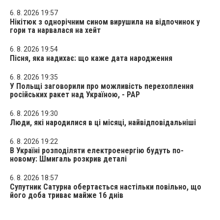
6. 8. 2026 19:57
Нікітюк з однорічним сином вирушила на відпочинок у
гори та нарвалася на хейт
6. 8. 2026 19:54
Пісня, яка надихає: що каже дата народження
6. 8. 2026 19:35
У Польщі заговорили про можливість перехоплення
російських ракет над Україною, - PAP
6. 8. 2026 19:30
Люди, які народилися в ці місяці, найвідповідальніші
6. 8. 2026 19:22
В Україні розподіляти електроенергію будуть по-
новому: Шмигаль розкрив деталі
6. 8. 2026 18:57
Супутник Сатурна обертається настільки повільно, що
його доба триває майже 16 днів