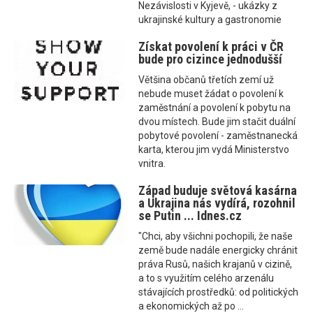
Nezávislosti v Kyjevě, - ukázky z
ukrajinské kultury a gastronomie
Získat povolení k práci v ČR
bude pro cizince jednodušší
Většina občanů třetích zemí už
nebude muset žádat o povolení k
zaměstnání a povolení k pobytu na
dvou místech. Bude jim stačit duální
pobytové povolení - zaměstnanecká
karta, kterou jim vydá Ministerstvo
vnitra.
Západ buduje světová kasárna
a Ukrajina nás vydírá, rozohnil
se Putin ... Idnes.cz
"Chci, aby všichni pochopili, že naše
země bude nadále energicky chránit
práva Rusů, našich krajanů v cizině,
a to s využitím celého arzenálu
stávajících prostředků: od politických
a ekonomických až po ...