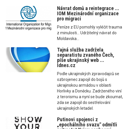
Návrat domů a reintegrace ...
IOM Mezinárodní organizace
pro migraci
Peníze z EU pomohly vyléčit trauma
z minulosti... Udržitelný návrat do
Moldavska...
Tajná služba zadržela
separatistu zvaného Čech,
píše ukrajinský web ...
Idnes.cz
Podle ukrajinských zpravodajců se
ozbrojenec zapojil do bojů s
ukrajinskou armádou v oblasti
Horlivky a Doněcku. Zadrženého viní
z terorismu a nyní se bude zkoumat,
zda se zapojil do sestřelování
ukrajinských letadel.
Putinovi spojenci z
„epochálního svazu" odmítli