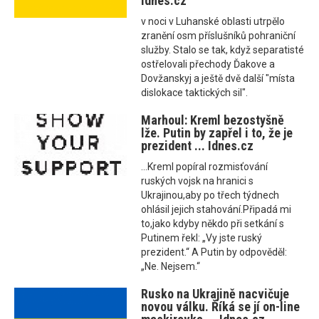
Idnes.cz
v noci v Luhanské oblasti utrpělo
zranění osm příslušníků pohraniční
služby. Stalo se tak, když separatisté
ostřelovali přechody Ďakove a
Dovžanskyj a ještě dvě další "místa
dislokace taktických sil".
Marhoul: Kreml bezostyšně
lže. Putin by zapřel i to, že je
prezident ... Idnes.cz
...Kreml popíral rozmisťování
ruských vojsk na hranici s
Ukrajinou,aby po třech týdnech
ohlásil jejich stahování.Připadá mi
to,jako kdyby někdo při setkání s
Putinem řekl: „Vy jste ruský
prezident.“ A Putin by odpověděl:
„Ne. Nejsem.“
Rusko na Ukrajině nacvičuje
novou válku. Říká se jí on-line