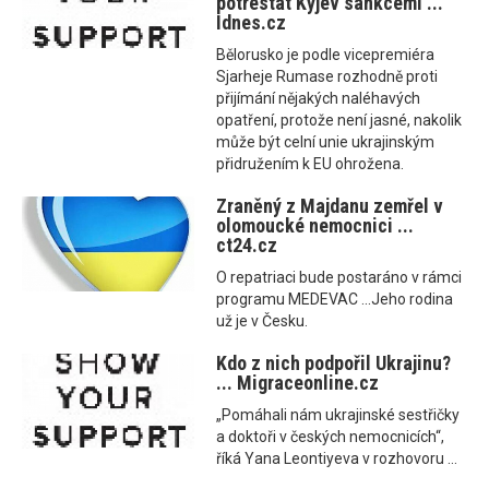
potrestat Kyjev sankcemi ...
Idnes.cz
Bělorusko je podle vicepremiéra
Sjarheje Rumase rozhodně proti
přijímání nějakých naléhavých
opatření, protože není jasné, nakolik
může být celní unie ukrajinským
přidružením k EU ohrožena.
Zraněný z Majdanu zemřel v
olomoucké nemocnici ...
ct24.cz
O repatriaci bude postaráno v rámci
programu MEDEVAC ...Jeho rodina
už je v Česku.
Kdo z nich podpořil Ukrajinu?
... Migraceonline.cz
„Pomáhali nám ukrajinské sestřičky
a doktoři v českých nemocnicích“,
říká Yana Leontiyeva v rozhovoru ...