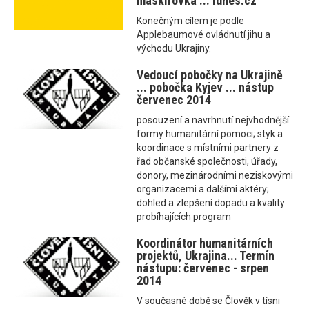
maskirovka ... Idnes.cz
Konečným cílem je podle
Applebaumové ovládnutí jihu a
východu Ukrajiny.
Vedoucí pobočky na Ukrajině
... pobočka Kyjev ... nástup
červenec 2014
posouzení a navrhnutí nejvhodnější
formy humanitární pomoci; styk a
koordinace s místními partnery z
řad občanské společnosti, úřady,
donory, mezinárodními neziskovými
organizacemi a dalšími aktéry;
dohled a zlepšení dopadu a kvality
probíhajících program
Koordinátor humanitárních
projektů, Ukrajina... Termín
nástupu: červenec - srpen
2014
V současné době se Člověk v tísni