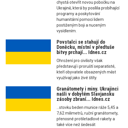
chystá otevřít novou pobočku na
Ukrajině, která by posílila probíhající
programy a poskytování
humanitární pomoci lidem
postiženým boji a nuceným
vysídlením.
Povstalci se stahují do
Doněcku, místní v předtuše
bitvy prchají... Idnes.cz
Ohrožení pro civilisty však
představují i proruští separatisté,
kteří obyvatele obsazených měst
využívají jako živé štíty.
Granátomety i miny. Ukrajinci
našli v dobytém Slavjansku
zásoby zbraní... Idnes.cz
...stovku beden munice ráže 5,45 a
7,62 milimetrů, ruční granátomety,
přenosné protiletadlové rakety a
také více než šedesát