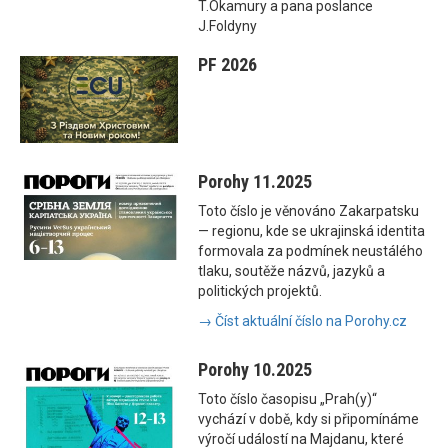
T.Okamury a pana poslance
J.Foldyny
PF 2026
Porohy 11.2025
Toto číslo je věnováno Zakarpatsku
— regionu, kde se ukrajinská identita
formovala za podmínek neustálého
tlaku, soutěže názvů, jazyků a
politických projektů.
→ Číst aktuální číslo na Porohy.cz
Porohy 10.2025
Toto číslo časopisu „Prah(y)“
vychází v době, kdy si připomínáme
výročí událostí na Majdanu, které