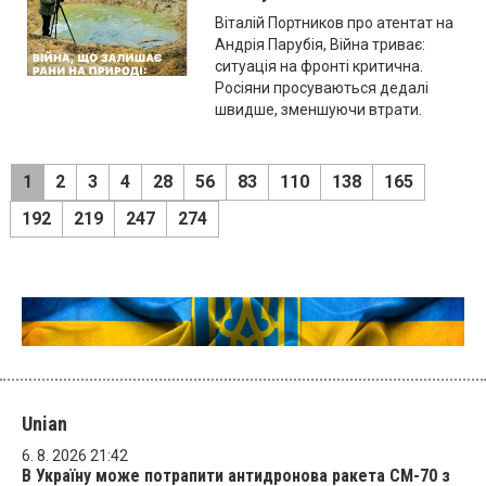
Віталій Портников про атентат на
Андрія Парубія, Війна триває:
ситуація на фронті критична.
Росіяни просуваються дедалі
швидше, зменшуючи втрати.
1
2
3
4
28
56
83
110
138
165
192
219
247
274
Unian
6. 8. 2026 21:42
В Україну може потрапити антидронова ракета CM-70 з