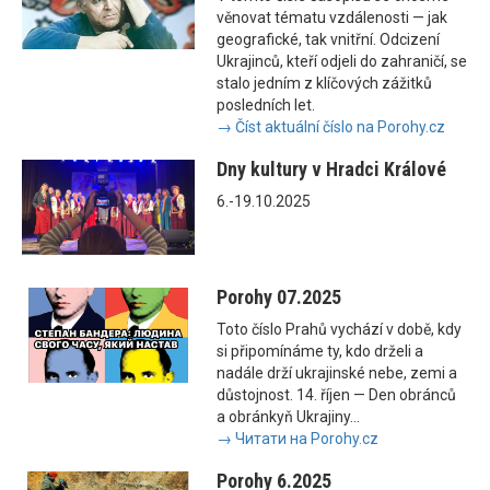
věnovat tématu vzdálenosti — jak
geografické, tak vnitřní. Odcizení
Ukrajinců, kteří odjeli do zahraničí, se
stalo jedním z klíčových zážitků
posledních let.
→ Číst aktuální číslo na Porohy.cz
Dny kultury v Hradci Králové
6.-19.10.2025
Porohy 07.2025
Toto číslo Prahů vychází v době, kdy
si připomínáme ty, kdo drželi a
nadále drží ukrajinské nebe, zemi a
důstojnost. 14. říjen — Den obránců
a obránkyň Ukrajiny...
→ Читати на Porohy.cz
Porohy 6.2025