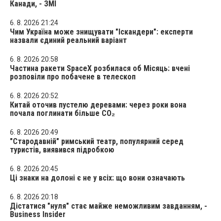
Канади, - ЗМІ
6. 8. 2026 21:24
Чим Україна може знищувати "Іскандери": експерти
назвали єдиний реальний варіант
6. 8. 2026 20:58
Частина ракети SpaceX розбилася об Місяць: вчені
розповіли про побачене в телескоп
6. 8. 2026 20:52
Китай оточив пустелю деревами: через роки вона
почала поглинати більше CO₂
6. 8. 2026 20:49
"Стародавній" римський театр, популярний серед
туристів, виявився підробкою
6. 8. 2026 20:45
Ці знаки на долоні є не у всіх: що вони означають
6. 8. 2026 20:18
Дістатися "нуля" стає майже неможливим завданням, -
Business Insider