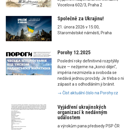
Vocelova 602/3, Praha 2
Společně za Ukrajinu!
21. února 2026 v 15:00,
Staroměstské náměstí, Praha
Porohy 12.2025
Poslední roky definitivně rozptýlily
iluze — nežijeme na „konci dějin“,
impéria nezmizela a svoboda se
nedává jednou provždy. Je třeba o ni
zápasit a s odhodláním ji bránit.
→ Číst aktuální číslo na Porohy.cz
Vyjádření ukrajinských
organizací k nedávným
událostem
a výrokům pana předsedy PSP ČR