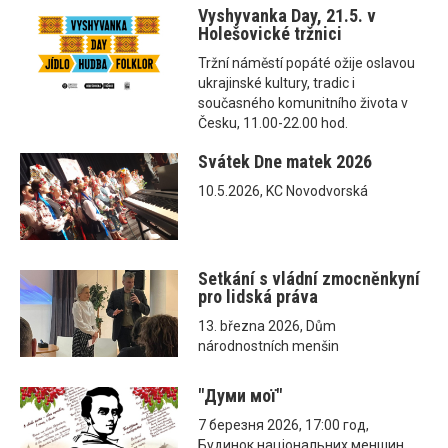
Vyshyvanka Day, 21.5. v
Holešovické tržnici
Tržní náměstí popáté ožije oslavou
ukrajinské kultury, tradic i
současného komunitního života v
Česku, 11.00-22.00 hod.
Svátek Dne matek 2026
10.5.2026, KC Novodvorská
Setkání s vládní zmocněnkyní
pro lidská práva
13. března 2026, Dům
národnostních menšin
"Думи мої"
7 березня 2026, 17:00 год,
Будинок національних меншин,