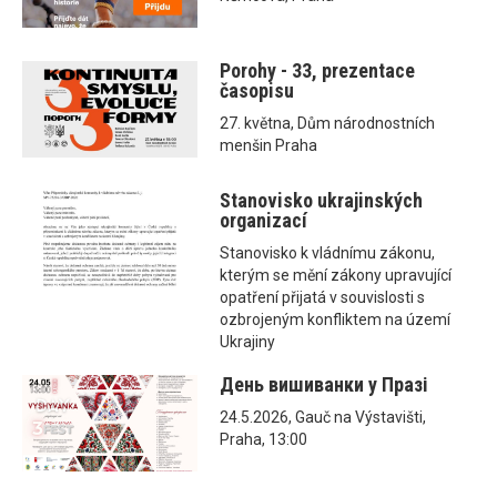
Porohy - 33, prezentace
časopisu
27. května, Dům národnostních
menšin Praha
Stanovisko ukrajinských
organizací
Stanovisko k vládnímu zákonu,
kterým se mění zákony upravující
opatření přijatá v souvislosti s
ozbrojeným konfliktem na území
Ukrajiny
День вишиванки у Празі
24.5.2026, Gauč na Výstavišti,
Praha, 13:00