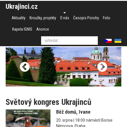
Ukrajinci.cz
Aktuality
Kroužky, projekty
O nás
Časopis Porohy
Foto
Kapela IGNIS
Anonce
Světový kongres Ukrajinců
Běž domů, Ivane
20. srpna | 18:00 náměstí Borise
Němcova, Praha