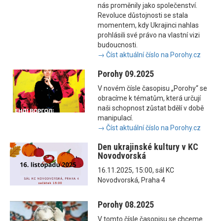
nás proměnily jako společenství.
Revoluce důstojnosti se stala
momentem, kdy Ukrajinci nahlas
prohlásili své právo na vlastní vizi
budoucnosti.
→ Číst aktuální číslo na Porohy.cz
Porohy 09.2025
V novém čísle časopisu „Porohy“ se
obracíme k tématům, která určují
naši schopnost zůstat bdělí v době
manipulací.
→ Číst aktuální číslo na Porohy.cz
Den ukrajinské kultury v KC
Novodvorská
16.11.2025, 15:00, sál KC
Novodvorská, Praha 4
Porohy 08.2025
V tomto čísle časopisu se chceme