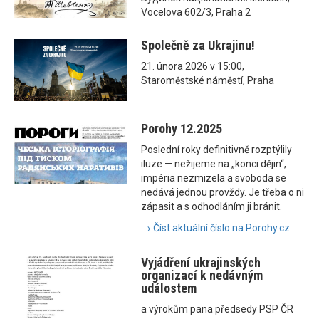
Vocelova 602/3, Praha 2
Společně za Ukrajinu!
21. února 2026 v 15:00,
Staroměstské náměstí, Praha
Porohy 12.2025
Poslední roky definitivně rozptýlily
iluze — nežijeme na „konci dějin“,
impéria nezmizela a svoboda se
nedává jednou provždy. Je třeba o ni
zápasit a s odhodláním ji bránit.
→ Číst aktuální číslo na Porohy.cz
Vyjádření ukrajinských
organizací k nedávným
událostem
a výrokům pana předsedy PSP ČR