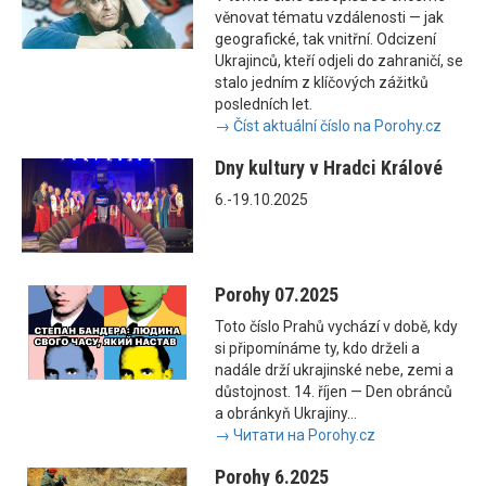
věnovat tématu vzdálenosti — jak
geografické, tak vnitřní. Odcizení
Ukrajinců, kteří odjeli do zahraničí, se
stalo jedním z klíčových zážitků
posledních let.
→ Číst aktuální číslo na Porohy.cz
Dny kultury v Hradci Králové
6.-19.10.2025
Porohy 07.2025
Toto číslo Prahů vychází v době, kdy
si připomínáme ty, kdo drželi a
nadále drží ukrajinské nebe, zemi a
důstojnost. 14. říjen — Den obránců
a obránkyň Ukrajiny...
→ Читати на Porohy.cz
Porohy 6.2025