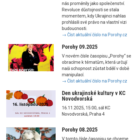
nás proměnily jako společenství.
Revoluce důstojnosti se stala
momentem, kdy Ukrajinci nahlas
prohlásili své právo na vlastní vizi
budoucnosti.
→ Číst aktuální číslo na Porohy.cz
Porohy 09.2025
V novém čísle časopisu „Porohy“ se
obracíme k tématům, která určují
naši schopnost zůstat bdělí v době
manipulací.
→ Číst aktuální číslo na Porohy.cz
Den ukrajinské kultury v KC
Novodvorská
16.11.2025, 15:00, sál KC
Novodvorská, Praha 4
Porohy 08.2025
V tomto čísle časopisu se chceme