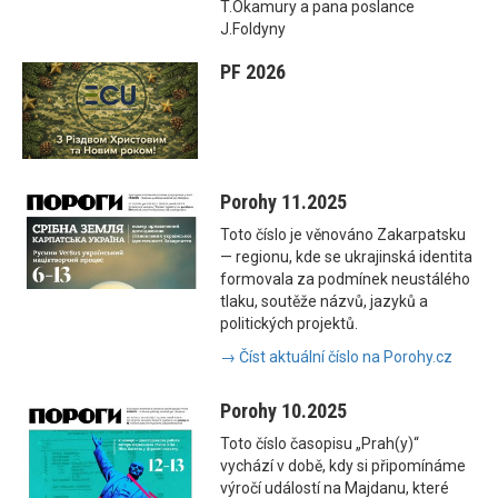
T.Okamury a pana poslance
J.Foldyny
PF 2026
Porohy 11.2025
Toto číslo je věnováno Zakarpatsku
— regionu, kde se ukrajinská identita
formovala za podmínek neustálého
tlaku, soutěže názvů, jazyků a
politických projektů.
→ Číst aktuální číslo na Porohy.cz
Porohy 10.2025
Toto číslo časopisu „Prah(y)“
vychází v době, kdy si připomínáme
výročí událostí na Majdanu, které