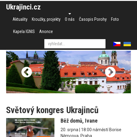
Ukrajinci.cz
Aktuality
Kroužky, projekty
O nás
Časopis Porohy
Foto
Kapela IGNIS
Anonce
Světový kongres Ukrajinců
Běž domů, Ivane
20. srpna | 18:00 náměstí Borise
Němcova, Praha