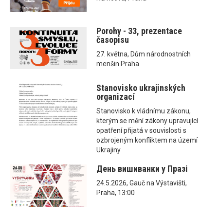
Porohy - 33, prezentace
časopisu
27. května, Dům národnostních
menšin Praha
Stanovisko ukrajinských
organizací
Stanovisko k vládnímu zákonu,
kterým se mění zákony upravující
opatření přijatá v souvislosti s
ozbrojeným konfliktem na území
Ukrajiny
День вишиванки у Празі
24.5.2026, Gauč na Výstavišti,
Praha, 13:00