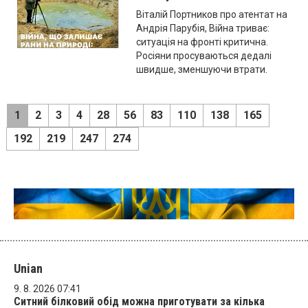
Віталій Портников про атентат на
Андрія Парубія, Війна триває:
ситуація на фронті критична.
Росіяни просуваються дедалі
швидше, зменшуючи втрати.
1
2
3
4
28
56
83
110
138
165
192
219
247
274
Unian
9. 8. 2026 07:41
Ситний білковий обід можна приготувати за кілька