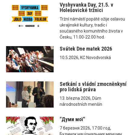
Vyshyvanka Day, 21.5. v
Holešovické tržnici
Tržní náměstí popáté ožije oslavou
ukrajinské kultury, tradic i
současného komunitního života v
Česku, 11.00-22.00 hod.
Svátek Dne matek 2026
10.5.2026, KC Novodvorská
Setkání s vládní zmocněnkyní
pro lidská práva
13. března 2026, Dům
národnostních menšin
"Думи мої"
7 березня 2026, 17:00 год,
Будинок національних меншин,