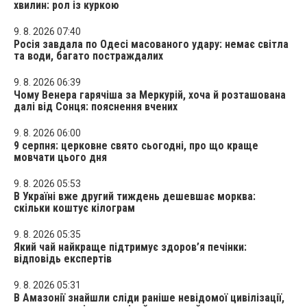
хвилин: рол із куркою
9. 8. 2026 07:40
Росія завдала по Одесі масованого удару: немає світла
та води, багато постраждалих
9. 8. 2026 06:39
Чому Венера гарячіша за Меркурій, хоча й розташована
далі від Сонця: пояснення вчених
9. 8. 2026 06:00
9 серпня: церковне свято сьогодні, про що краще
мовчати цього дня
9. 8. 2026 05:53
В Україні вже другий тиждень дешевшає морква:
скільки коштує кілограм
9. 8. 2026 05:35
Який чай найкраще підтримує здоров’я печінки:
відповідь експертів
9. 8. 2026 05:31
В Амазонії знайшли сліди раніше невідомої цивілізації,