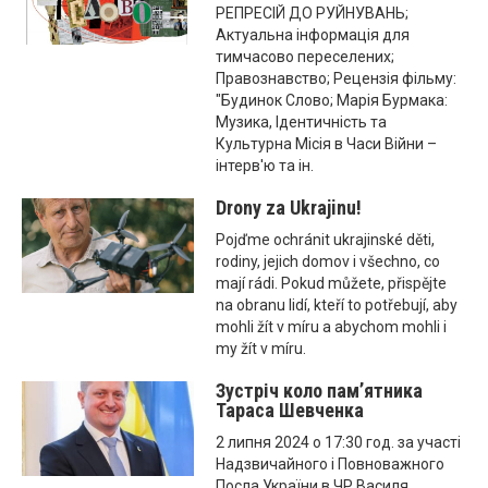
РЕПРЕСІЙ ДО РУЙНУВАНЬ;
Актуальна інформація для
тимчасово переселених;
Правознавство; Рецензія фільму:
"Будинок Слово; Марія Бурмака:
Музика, Ідентичність та
Культурна Місія в Часи Війни –
інтерв'ю та ін.
Drony za Ukrajinu!
Pojďme ochránit ukrajinské děti,
rodiny, jejich domov i všechno, co
mají rádi. Pokud můžete, přispějte
na obranu lidí, kteří to potřebují, aby
mohli žít v míru a abychom mohli i
my žít v míru.
Зустріч коло пам’ятника
Тараса Шевченка
2 липня 2024 о 17:30 год. за участі
Надзвичайного і Повноважного
Посла України в ЧР Василя