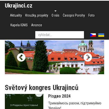
Ukrajinci.cz
Aktuality
Kroužky, projekty
O nás
Časopis Porohy
Foto
Kapela IGNIS
Anonce
Světový kongres Ukrajinců
Різдво 2024
Тримаймось разом, підтримуймо
Україну!