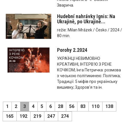
Зварича.
Hudební nahrávky Ignis: Na
Ukrajině, po Ukrajině...
režie: Milan Mrázek / Česko / 2024 /
80 min.
Porohy 2.2024
УКРАЇНЦІ НЕВИМОВНО
КРЕАТИВНІ, ІНТЕРВ’Ю З РЕНЕ
КОЧІКОМ; Інга Петричка: розмова
з чеською політикинею: Політика;
Традиції: 5 міфів про українську
вишивку; Здоров'я та ін.
1
2
3
4
5
6
28
56
83
110
138
165
192
219
247
274