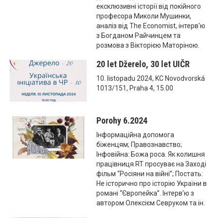
ексклюзивні історії від покійного
професора Миколи Мушинки,
аналіз від The Economist, інтерв'ю
з Богданом Райчинцем та
розмова з Вікторією Маторіною.
20 let Džerelo, 30 let UIČR
10. listopadu 2024, KC Novodvorská
1013/151, Praha 4, 15.00
Porohy 6.2024
Інформаційна допомога
біженцям; Правознавство;
Інфовійна: Божа роса. Як колишня
працівниця RT просуває на Заході
фільм “Росіяни на війні”; Постать:
Не історично про історію України в
романі “Європейка”. Інтерв’ю з
автором Олексієм Севруком та ін.