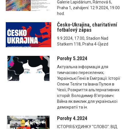
Galerie Lapidárium, Rámová 6,
Praha 1, zahájení: 12.9.2024, 19.00
hod.
Česko-Ukrajina, charitativní
fotbalový zápas
9.9.2024, 17.00, Stadion Nad
Statkem 118, Praha 4-Újezd
Porohy 5.2024
Актуальна інформація для
тимчасово переселених;
Українські Генії в Еміграції: Історії
Олени Теліги та Івана Пулюя в
Чехії; Розкриття альтернативних
історій: Володимир В’ятрович:
Війна як виклик для української
демократії та ін.
Porohy 4.2024
ІСТОРІЯ БУДИНКУ "СЛОВО": ВІД