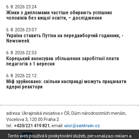
6. 8. 2026 23:24
Жінки з дипломами частіше обирають успішних
чоловіків без вищої освіти, – дослідження
6. 8. 2026 23:07
Україна ставить Путіна на передвиборчий годинник, -
Newsweek
6. 8. 2026 22:53
Корецький анонсував збільшення заробітної плати
педагогів з 1 вересня
6. 8. 2026 22:12
Міф зруйновано: скільки насправді можуть працювати
ядерні реактори
adresa: Ukrajinská iniciativa v ČR, Dům národnostních menšin,
Vocelova 3, 120 00 Praha 2
tel.:
+420/221 419 821
, email:
uicr@centrum.cz
Tento web používá k poskytování služeb, personalizaci reklam a