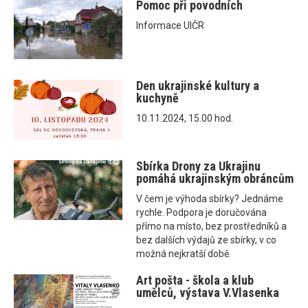
Pomoc při povodních
Informace UIČR
Den ukrajinské kultury a
kuchyně
10.11.2024, 15.00 hod.
Sbírka Drony za Ukrajinu
pomáhá ukrajinským obráncům
V čem je výhoda sbírky? Jednáme
rychle. Podpora je doručována
přímo na místo, bez prostředníků a
bez dalších výdajů ze sbírky, v co
možná nejkratší době.
Art pošta - škola a klub
umělců, výstava V.Vlasenka