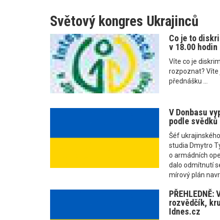
Světový kongres Ukrajinců
Co je to diskr
v 18.00 hodin
Víte co je diskr
rozpoznat? Víte j
přednášku ...
V Donbasu vyp
podle svědků n
Šéf ukrajinského
studia Dmytro T
o armádních oper
dalo odmítnutí s
mírový plán navr
PŘEHLEDNĚ: V
rozvědčík, kru
Idnes.cz