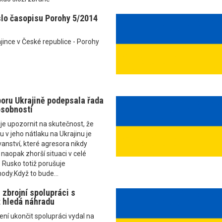
slo časopisu Porohy 5/2014
jince v České republice - Porohy
poru Ukrajině podepsala řada
sobností
e upozornit na skutečnost, že
 v jeho nátlaku na Ukrajinu je
nství, které agresora nikdy
 naopak zhorší situaci v celé
 Rusko totiž porušuje
ody.Když to bude...
 zbrojní spolupráci s
 hledá náhradu
ní ukončit spolupráci vydal na