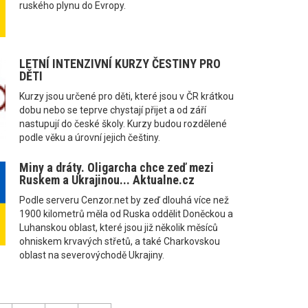
ruského plynu do Evropy.
LETNÍ INTENZIVNÍ KURZY ČESTINY PRO
DĚTI
Kurzy jsou určené pro děti, které jsou v ČR krátkou
dobu nebo se teprve chystají přijet a od září
nastupují do české školy. Kurzy budou rozdělené
podle věku a úrovní jejich češtiny.
Miny a dráty. Oligarcha chce zeď mezi
Ruskem a Ukrajinou... Aktualne.cz
Podle serveru Cenzor.net by zeď dlouhá více než
1900 kilometrů měla od Ruska oddělit Doněckou a
Luhanskou oblast, které jsou již několik měsíců
ohniskem krvavých střetů, a také Charkovskou
oblast na severovýchodě Ukrajiny.