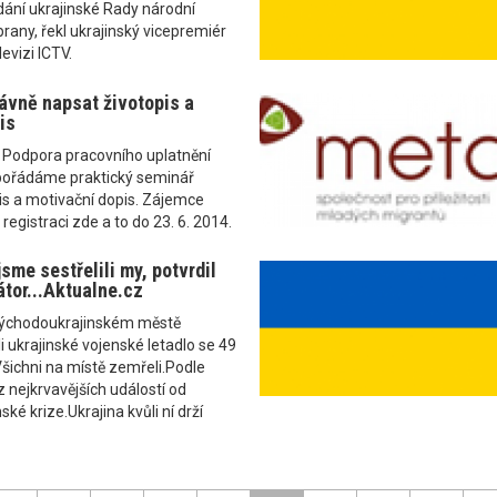
ání ukrajinské Rady národní
rany, řekl ukrajinský vicepremiér
levizi ICTV.
ávně napsat životopis a
is
u Podpora pracovního uplatnění
 pořádáme praktický seminář
is a motivační dopis. Zájemce
registraci zde a to do 23. 6. 2014.
jsme sestřelili my, potvrdil
átor...Aktualne.cz
východoukrajinském městě
i ukrajinské vojenské letadlo se 49
Všichni na místě zemřeli.Podle
z nejkrvavějších událostí od
ské krize.Ukrajina kvůli ní drží