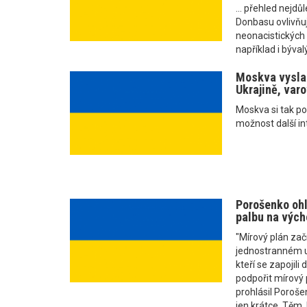
... přehled nejdůl
Donbasu ovlivňuj
neonacistických 
například i bývalý
Moskva vyslal
Ukrajině, var
Moskva si tak p
možnost další in
Porošenko ohl
palbu na vých
"Mírový plán za
jednostranném uk
kteří se zapojili
podpořit mírový 
prohlásil Poroše
jen krátce. Těm,