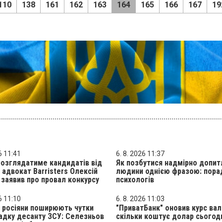
110
138
161
162
163
164
165
166
167
19
6 11:41
6. 8. 2026 11:37
розглядатиме кандидатів від
Як позбутися надмірно допит
: адвокат Barristers Олексій
людини однією фразою: пора
заявив про провал конкурсу
психологів
6 11:10
6. 8. 2026 11:03
 росіяни поширюють чутки
"ПриватБанк" оновив курс ва
адку десанту ЗСУ: Селезньов
скільки коштує долар сьогод