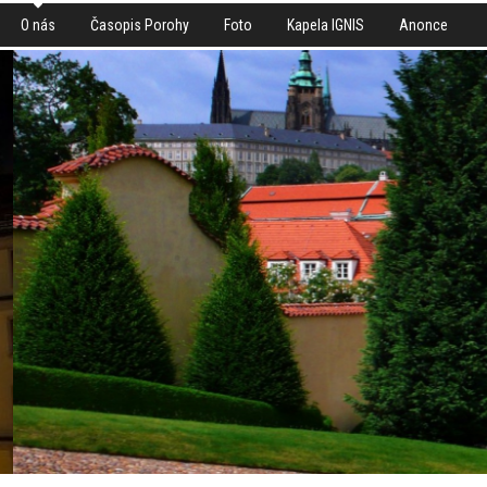
O nás
Časopis Porohy
Foto
Kapela IGNIS
Anonce