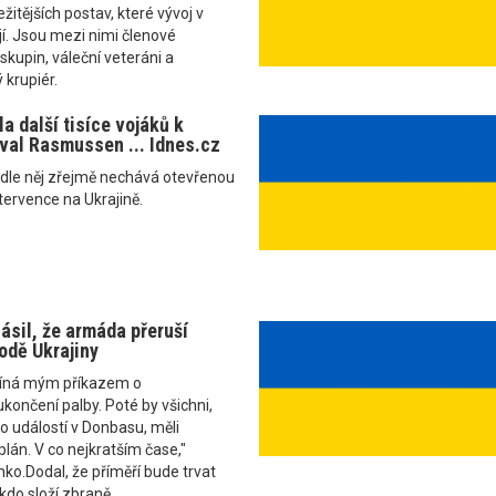
ežitějších postav, které vývoj v
í. Jsou mezi nimi členové
skupin, váleční veteráni a
 krupiér.
a další tisíce vojáků k
oval Rasmussen ... Idnes.cz
odle něj zřejmě nechává otevřenou
tervence na Ukrajině.
ásil, že armáda přeruší
odě Ukrajiny
číná mým příkazem o
ončení palby. Poté by všichni,
 do událostí v Donbasu, měli
plán. V co nejkratším čase,"
nko.Dodal, že příměří bude trvat
 kdo složí zbraně