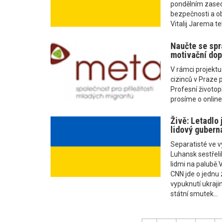
pondělním zased
bezpečnosti a ob
Vitalij Jarema te
Naučte se spr
motivační dop
V rámci projekt
cizinců v Praze
Profesní životop
prosíme o online 
Živě: Letadlo 
lidový gubern
Separatisté ve 
Luhansk sestřelil
lidmi na palubě.
CNN jde o jednu 
vypuknutí ukrajin
státní smutek...