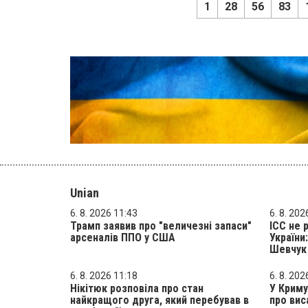
1
28
56
83
Unian
6. 8. 2026 11:43
6. 8. 202
Трамп заявив про "величезні запаси"
ICC не 
арсеналів ППО у США
України
Шевчук 
6. 8. 2026 11:18
6. 8. 202
Нікітюк розповіла про стан
У Криму
найкращого друга, який перебував в
про вис