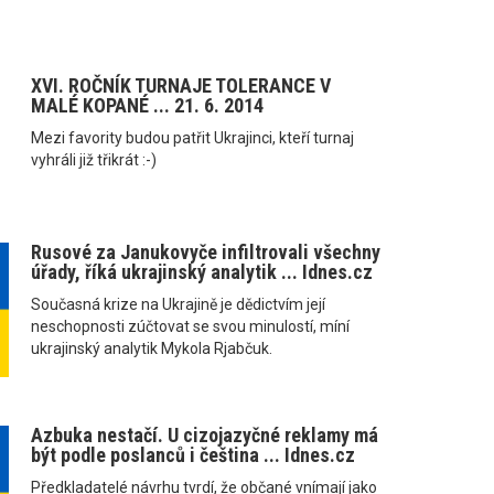
XVI. ROČNÍK TURNAJE TOLERANCE V
MALÉ KOPANÉ ... 21. 6. 2014
Mezi favority budou patřit Ukrajinci, kteří turnaj
vyhráli již třikrát :-)
Rusové za Janukovyče infiltrovali všechny
úřady, říká ukrajinský analytik ... Idnes.cz
Současná krize na Ukrajině je dědictvím její
neschopnosti zúčtovat se svou minulostí, míní
ukrajinský analytik Mykola Rjabčuk.
Azbuka nestačí. U cizojazyčné reklamy má
být podle poslanců i čeština ... Idnes.cz
Předkladatelé návrhu tvrdí, že občané vnímají jako