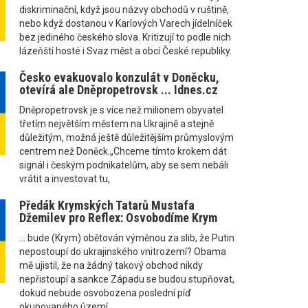
diskriminační, když jsou názvy obchodů v ruštině,
nebo když dostanou v Karlových Varech jídelníček
bez jediného českého slova. Kritizují to podle nich
lázeňští hosté i Svaz měst a obcí České republiky.
Česko evakuovalo konzulát v Doněcku,
otevírá ale Dněpropetrovsk ... Idnes.cz
Dněpropetrovsk je s více než milionem obyvatel
třetím největším městem na Ukrajině a stejně
důležitým, možná ještě důležitějším průmyslovým
centrem než Doněck.„Chceme tímto krokem dát
signál i českým podnikatelům, aby se sem nebáli
vrátit a investovat tu,
Předák Krymských Tatarů Mustafa
Džemilev pro Reflex: Osvobodíme Krym
... bude (Krym) obětován výměnou za slib, že Putin
nepostoupí do ukrajinského vnitrozemí? Obama
mě ujistil, že na žádný takový obchod nikdy
nepřistoupí a sankce Západu se budou stupňovat,
dokud nebude osvobozena poslední píď
okupovaného území.