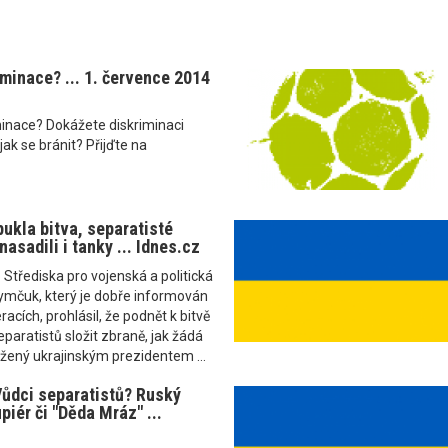
iminace? ... 1. července 2014
iminace? Dokážete diskriminaci
ak se bránit? Přijďte na
ukla bitva, separatisté
asadili i tanky ... Idnes.cz
 Střediska pro vojenská a politická
ymčuk, který je dobře informován
acích, prohlásil, že podnět k bitvě
eparatistů složit zbraně, jak žádá
žený ukrajinským prezidentem ...
ůdci separatistů? Ruský
piér či "Děda Mráz" ...