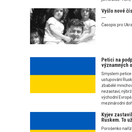
Vyšlo nové čí
...
Časopis pro Ukra
Petici na pod
významných o
Smyslem petice j
ustupování Rusku
zbabělé mnichova
nezastaví, nýbrž
východní Evropě.
mezinárodní doh
Kyjev zastavil
Ruskem. To už
Porošenko naříze