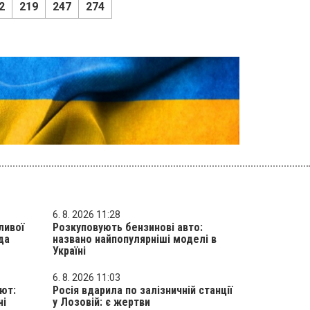
2
219
247
274
6. 8. 2026 11:28
ливої
Розкуповують бензинові авто:
да
названо найпопулярніші моделі в
Україні
6. 8. 2026 11:03
лют:
Росія вдарила по залізничній станції
ні
у Лозовій: є жертви