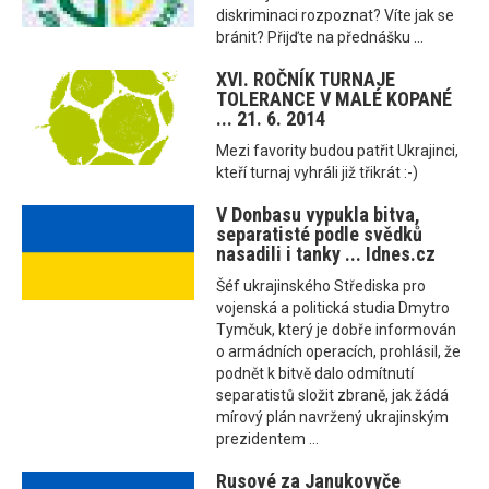
diskriminaci rozpoznat? Víte jak se
bránit? Přijďte na přednášku ...
XVI. ROČNÍK TURNAJE
TOLERANCE V MALÉ KOPANÉ
... 21. 6. 2014
Mezi favority budou patřit Ukrajinci,
kteří turnaj vyhráli již třikrát :-)
V Donbasu vypukla bitva,
separatisté podle svědků
nasadili i tanky ... Idnes.cz
Šéf ukrajinského Střediska pro
vojenská a politická studia Dmytro
Tymčuk, který je dobře informován
o armádních operacích, prohlásil, že
podnět k bitvě dalo odmítnutí
separatistů složit zbraně, jak žádá
mírový plán navržený ukrajinským
prezidentem ...
Rusové za Janukovyče