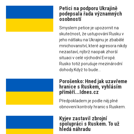
Petici na podporu Ukrajině
podepsala řada významných
osobností
Smyslem petice je upozornit na
skutečnost, že ustupování Rusku v
jeho nátlaku na Ukrajinu je zbabělé
mnichovanství, které agresora nikdy
nezastaví, nýbrž naopak zhorší
situaci v celé východní Evropě.
Rusko totiž porušuje mezinárodní
dohody.Když to bude...
Porošenko: Hned jak uzavřeme
hranice s Ruskem, vyhlásím
příměří...Idnes.cz
Předpokladem je podle něj plné
obnovení kontroly hranic s Ruskem.
Kyjev zastavil zbrojní
spolupráci s Ruskem. To už
hledá náhradu