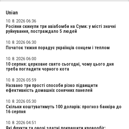
Unian
10. 8. 2026 06:36
Росіяни скинули три авіабомби на Суми: у місті значні
руйнування, постраждало 5 людей
10. 8. 2026 06:30
Початок тижня порадує українців сонцем і теплом
10. 8. 2026 06:00
10 серпня: церковне свято сьогодні, чому цього дня
треба погладити чорного кота
10. 8. 2026 05:59
Названо три прості способи різко підвищити
ефективність домашніх сонячних панелей
10. 8. 2026 05:30
Скільки коштуватимуть 100 доларів: прогноз банкіра до
16 серпня
10. 8. 2026 04:51
Які фрукти та овочі здатні покращити кровообіг: