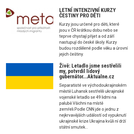
LETNÍ INTENZIVNÍ KURZY
ČESTINY PRO DĚTI
Kurzy jsou určené pro děti, které
jsou v ČR krátkou dobu nebo se
teprve chystají přijet a od září
nastupují do české školy. Kurzy
budou rozdělené podle věku a úrovní
jejich češtiny.
Živě: Letadlo jsme sestřelili
my, potvrdil lidový
gubernátor...Aktualne.cz
Separatisté ve východoukrajinském
městě Luhansk sestřelili ukrajinské
vojenské letadlo se 49 lidmi na
palubě.Všichni na místě
zemřeli.Podle CNN jde o jednu z
nejkrvavějších událostí od vypuknutí
ukrajinské krize.Ukrajina kvůli ní drží
státní smutek...