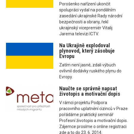
Porošenko nařízení ukončit
spolupráci vydal na pondělním
zasedání ukrajinské Rady národní
bezpečnosti a obrany, řekl
ukrajinský vicepremiér Vitalij
Jarema televizi ICTV.
Na Ukrajině explodoval
plynovod, který zásobuje
Evropu
Zatím není jasné, zdali výbuch
ovlivnil dodávky ruského plynu do
Evropy.
Naučte se správně napsat
životopis a motivační dopis
V rámci projektu Podpora
pracovního uplatnění cizinců v Praze
pořádáme praktický seminář
Profesní životopis a motivační dopis.
Zájemce prosíme o online registraci
zde a to do 23. 6. 2014.