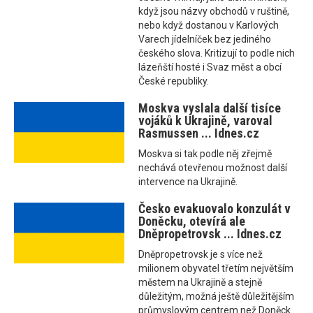
když jsou názvy obchodů v ruštině,
nebo když dostanou v Karlových
Varech jídelníček bez jediného
českého slova. Kritizují to podle nich
lázeňští hosté i Svaz měst a obcí
České republiky.
Moskva vyslala další tisíce
vojáků k Ukrajině, varoval
Rasmussen ... Idnes.cz
Moskva si tak podle něj zřejmě
nechává otevřenou možnost další
intervence na Ukrajině.
Česko evakuovalo konzulát v
Doněcku, otevírá ale
Dněpropetrovsk ... Idnes.cz
Dněpropetrovsk je s více než
milionem obyvatel třetím největším
městem na Ukrajině a stejně
důležitým, možná ještě důležitějším
průmyslovým centrem než Doněck.