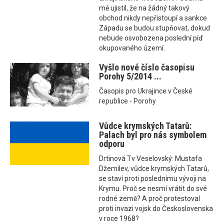
mě ujistil, že na žádný takový
obchod nikdy nepřistoupí a sankce
Západu se budou stupňovat, dokud
nebude osvobozena poslední píď
okupovaného území.
Vyšlo nové číslo časopisu
Porohy 5/2014 ...
Časopis pro Ukrajince v České
republice - Porohy
Vůdce krymských Tatarů:
Palach byl pro nás symbolem
odporu
Drtinová Tv Veselovský: Mustafa
Džemilev, vůdce krymských Tatarů,
se staví proti poslednímu vývoji na
Krymu. Proč se nesmí vrátit do své
rodné země? A proč protestoval
proti invazi vojsk do Československa
v roce 1968?