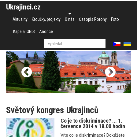
Ukrajinci.cz
Aktuality
Kroužky, projekty
O nás
Časopis Porohy
Foto
Kapela IGNIS
Anonce
Světový kongres Ukrajinců
Co je to diskriminace? ... 1.
července 2014 v 18.00 hodin
Víte co je diskriminace? Dokážete