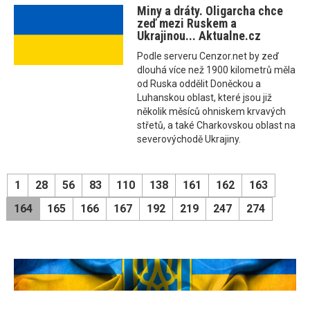
Miny a dráty. Oligarcha chce
zeď mezi Ruskem a
Ukrajinou... Aktualne.cz
Podle serveru Cenzor.net by zeď
dlouhá více než 1900 kilometrů měla
od Ruska oddělit Doněckou a
Luhanskou oblast, které jsou již
několik měsíců ohniskem krvavých
střetů, a také Charkovskou oblast na
severovýchodě Ukrajiny.
1
28
56
83
110
138
161
162
163
164
165
166
167
192
219
247
274