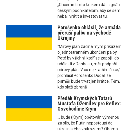
„Chceme tímto krokem dát signál i
českým podnikatelům, aby se sem
nebáli vrátit a investovat tu,
Porošenko ohlásil, že armáda
přeruší palbu na východě
Ukrajiny
"Mírový plán začíná mým příkazem
o jednostranném ukončení palby.
Poté by všichni, kteří se zapojili do
událostí v Donbasu, měli podpořit
mírový plán. V co nejkratším čase,"
prohlásil Porošenko.Dodal, že
příměří bude trvat jen krátce. Těm,
kdo složí zbraně
Předák Krymských Tatarů
Mustafa Džemilev pro Reflex:
Osvobodíme Krym
... bude (Krym) obětován výměnou
za slib, že Putin nepostoupí do
ukrajinského vnitrozemí? Obama