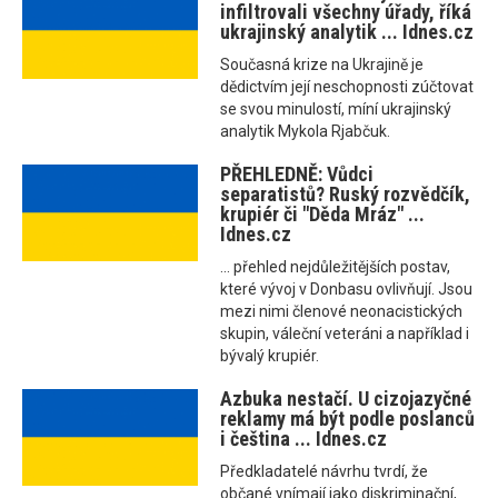
infiltrovali všechny úřady, říká
ukrajinský analytik ... Idnes.cz
Současná krize na Ukrajině je
dědictvím její neschopnosti zúčtovat
se svou minulostí, míní ukrajinský
analytik Mykola Rjabčuk.
PŘEHLEDNĚ: Vůdci
separatistů? Ruský rozvědčík,
krupiér či "Děda Mráz" ...
Idnes.cz
... přehled nejdůležitějších postav,
které vývoj v Donbasu ovlivňují. Jsou
mezi nimi členové neonacistických
skupin, váleční veteráni a například i
bývalý krupiér.
Azbuka nestačí. U cizojazyčné
reklamy má být podle poslanců
i čeština ... Idnes.cz
Předkladatelé návrhu tvrdí, že
občané vnímají jako diskriminační,