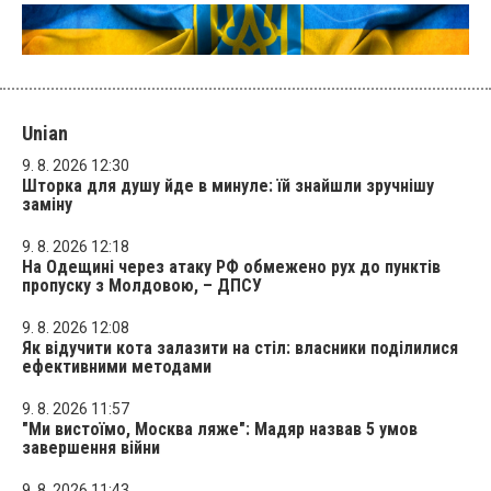
Unian
9. 8. 2026 12:30
Шторка для душу йде в минуле: їй знайшли зручнішу
заміну
9. 8. 2026 12:18
На Одещині через атаку РФ обмежено рух до пунктів
пропуску з Молдовою, – ДПСУ
9. 8. 2026 12:08
Як відучити кота залазити на стіл: власники поділилися
ефективними методами
9. 8. 2026 11:57
"Ми вистоїмо, Москва ляже": Мадяр назвав 5 умов
завершення війни
9. 8. 2026 11:43