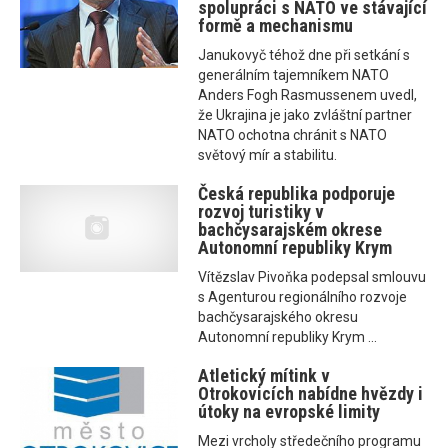
spolupráci s NATO ve stávající
formě a mechanismu
Janukovyč téhož dne při setkání s
generálním tajemníkem NATO
Anders Fogh Rasmussenem uvedl,
že Ukrajina je jako zvláštní partner
NATO ochotna chránit s NATO
světový mír a stabilitu.
Česká republika podporuje
rozvoj turistiky v
bachčysarajském okrese
Autonomní republiky Krym
Vítězslav Pivoňka podepsal smlouvu
s Agenturou regionálního rozvoje
bachčysarajského okresu
Autonomní republiky Krym ...
Atletický mítink v
Otrokovicích nabídne hvězdy i
útoky na evropské limity
Mezi vrcholy středečního programu