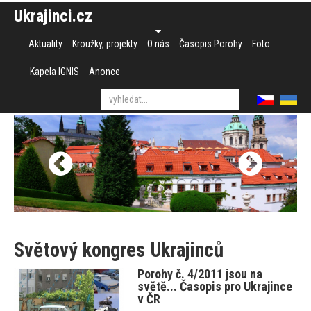
Ukrajinci.cz
Aktuality
Kroužky, projekty
O nás
Časopis Porohy
Foto
Kapela IGNIS
Anonce
Světový kongres Ukrajinců
Porohy č. 4/2011 jsou na
světě... Časopis pro Ukrajince
v ČR