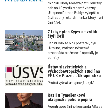
mítinku Obaly Morava patřil mužský
běh na 40 yardů, v němž vítězný
Ukrajinec Roman Bublyk vylepšil o
čtyři setiny rekord mítinku, který nyní
činí 4,54.
Z Libye přes Kyjev se vrátili
čtyři Češi
Jediní, kdo se o ně postarali, byli
Ukrajinci, zatímco německá
ambasáda a německé speciály je
odmítly.
Ústav slavistických a
východoevropských studií na
FF UK v Praze ... Ukrajinistika
Proč si vybrat ukrajinský jazyk?
Razii u Tymošenkové
ukrajinská policie popírá
Agenti speciálního komanda Alfa se