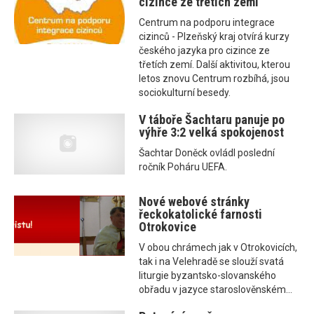
cizince ze třetích zemí
Centrum na podporu integrace
cizinců - Plzeňský kraj otvírá kurzy
českého jazyka pro cizince ze
třetích zemí. Další aktivitou, kterou
letos znovu Centrum rozbíhá, jsou
sociokulturní besedy.
V táboře Šachtaru panuje po
výhře 3:2 velká spokojenost
Šachtar Doněck ovládl poslední
ročník Poháru UEFA.
Nové webové stránky
řeckokatolické farnosti
Otrokovice
V obou chrámech jak v Otrokovicích,
tak i na Velehradě se slouží svatá
liturgie byzantsko-slovanského
obřadu v jazyce staroslověnském...