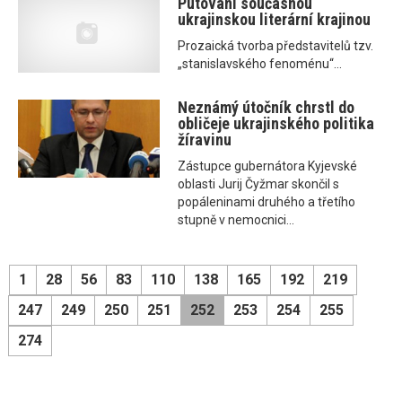
Putování současnou
ukrajinskou literární krajinou
Prozaická tvorba představitelů tzv.
„stanislavského fenoménu“...
Neznámý útočník chrstl do
obličeje ukrajinského politika
žíravinu
Zástupce gubernátora Kyjevské
oblasti Jurij Čyžmar skončil s
popáleninami druhého a třetího
stupně v nemocnici...
1
28
56
83
110
138
165
192
219
247
249
250
251
252
253
254
255
274