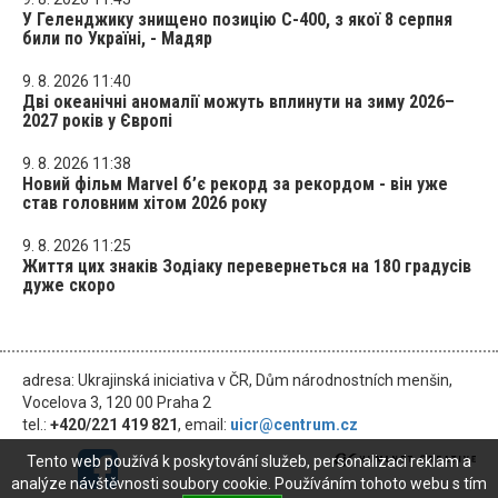
У Геленджику знищено позицію С-400, з якої 8 серпня
били по Україні, - Мадяр
9. 8. 2026 11:40
Дві океанічні аномалії можуть вплинути на зиму 2026–
2027 років у Європі
9. 8. 2026 11:38
Новий фільм Marvel б’є рекорд за рекордом - він уже
став головним хітом 2026 року
9. 8. 2026 11:25
Життя цих знаків Зодіаку перевернеться на 180 градусів
дуже скоро
adresa: Ukrajinská iniciativa v ČR, Dům národnostních menšin,
Vocelova 3, 120 00 Praha 2
tel.:
+420/221 419 821
, email:
uicr@centrum.cz
Tento web používá k poskytování služeb, personalizaci reklam a
analýze návštěvnosti soubory cookie. Používáním tohoto webu s tím