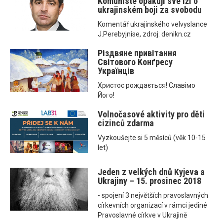
Komunisté opakují své lži o
ukrajinském boji za svobodu
Komentář ukrajinského velvyslance
J.Perebyjnise, zdroj: denikn.cz
Різдвяне привітання
Світового Конґресу
Українців
Христос рождається! Славімо
Його!
Volnočasové aktivity pro děti
cizinců zdarma
Vyzkoušejte si 5 měsíců (věk 10-15
let)
Jeden z velkých dnů Kyjeva a
Ukrajiny – 15. prosinec 2018
- spojení 3 největších pravoslavných
církevních organizací v rámci jediné
Pravoslavné církve v Ukrajině