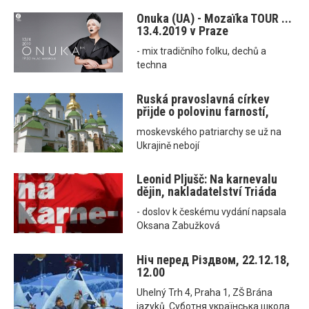
Onuka (UA) - Mozaїka TOUR ...
13.4.2019 v Praze
- mix tradičního folku, dechů a
techna
Ruská pravoslavná církev
přijde o polovinu farností,
moskevského patriarchy se už na
Ukrajině nebojí
Leonid Pljušč: Na karnevalu
dějin, nakladatelství Triáda
- doslov k českému vydání napsala
Oksana Zabužková
Ніч перед Різдвом, 22.12.18,
12.00
Uhelný Trh 4, Praha 1, ZŠ Brána
jazyků. Суботня українська школа