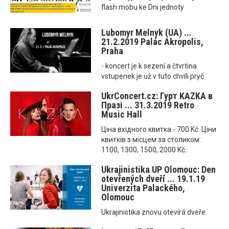
flash mobu ke Dni jednoty
Lubomyr Melnyk (UA) ...
21.2.2019 Palác Akropolis,
Praha
- koncert je k sezení a čtvrtina
vstupenek je už v tuto chvíli pryč
UkrConcert.cz: Гурт KAZKA в
Празі ... 31.3.2019 Retro
Music Hall
Ціна вхідного квитка - 700 Kč. Ціни
квитків з місцем за столиком:
1100, 1300, 1500, 2000 Kč.
Ukrajinistika UP Olomouc: Den
otevřených dveří ... 19.1.19
Univerzita Palackého,
Olomouc
Ukrajinistika znovu otevírá dveře.