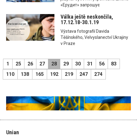
«Ерудит» запрошує
Válka ještě neskončila,
17.12.18-30.1.19
Výstava fotografií Davida
Těšínského, Velvyslanectví Ukrajiny
v Praze
1
25
26
27
28
29
30
31
56
83
110
138
165
192
219
247
274
Unian