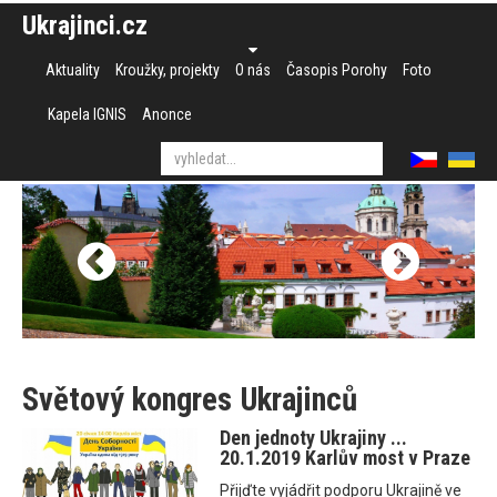
Ukrajinci.cz
Aktuality
Kroužky, projekty
O nás
Časopis Porohy
Foto
Kapela IGNIS
Anonce
Světový kongres Ukrajinců
Den jednoty Ukrajiny ...
20.1.2019 Karlův most v Praze
Přijďte vyjádřit podporu Ukrajině ve