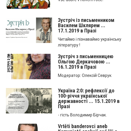
Зустріч із письменником
Василем Шклярем ...
17.1.2019 в Празі
Читаймо і пізнаваймо українську
літературу !
Зустріч з письменницею
Ольгою Деркачовою ...
16.1.2019 в Празі
Модератор: Олексій Севрук
Україна 2:0: рефлексії до
100-річчя української
державності ... 15.1.2019 в
Празі
- гість Володимир Бірчак.
Vrtěti banderovci aneb