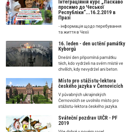
Інтеграційнiй курс „Ласкаво
просимо до Чеської
Республіки“...16.2.2019 в
Празі
- інформація щодо перебування
та життя в Чехії
16. leden - den uctění památky
Kyborgů
Dnešní den připomíná památku
těch, kdo vydrželi na svém místě ve
chvílích, kdy nevydržel ani beton.
Místo pro stážistu-lektora
českého jazyka v Černovicích
V půvabných ukrajinských
Černovicích se uvolnilo místo pro
stážistu-lektora českého jazyka.
Sváteční pozdrav UIČR - PF
2019
Vše dobré v novém roce!