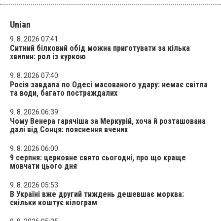
Unian
9. 8. 2026 07:41
Ситний білковий обід можна приготувати за кілька
хвилин: рол із куркою
9. 8. 2026 07:40
Росія завдала по Одесі масованого удару: немає світла
та води, багато постраждалих
9. 8. 2026 06:39
Чому Венера гарячіша за Меркурій, хоча й розташована
далі від Сонця: пояснення вчених
9. 8. 2026 06:00
9 серпня: церковне свято сьогодні, про що краще
мовчати цього дня
9. 8. 2026 05:53
В Україні вже другий тиждень дешевшає морква:
скільки коштує кілограм