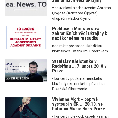
zahraničích věcí Ukrajiny
v souvislosti s odsouzením Ahtema
Çiygoze (Achtema Čijgoze)
okupační vládou Krymu
Prohlášení Ministerstva
zahraničních věcí Ukrajiny k
nezákonnému rozsudku
nad místopředsedou Medžlisu
krymských Tatarů Ilmi Umerovem
Stanislav Khristenko v
Rudolfinu ... 7. února 2018 v
Praze
- koncert v podání amerického
klavíristy ukrajinského původu a
Plzeňské filharmonie
Vivienne Mort – poprvé
vystoupí v ČR ... 28.10. ve
Futurum Music Bar v Praze
- koncert indie-rock kapely v rámci