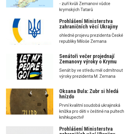
- zuří kvůli Zemanovi vůdce
krymských Tatarů
Prohlášení Ministerstva
zahraničních věcí Ukrajiny
ohledně projevu prezidenta České
republiky Miloše Zemana
Senátoři večer projednají
Zemanovy výroky o Krymu
Senát by ve středu měl odmítnout
výroky prezidenta M. Zemana
Oksana Bula: Zubr si hledá
hnízdo
První kvalitní soudobá ukrajinská
knížka pro děti v češtině na pultech
knihkupectví!
Prohlášení Ministerstva