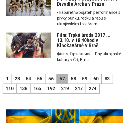
Divadle Archa v Praze
- kabaretně pojatéh performance s
prvky punku, rocku a rapu s
ukrajinským folklórem
Film: Trpká úroda 2017 ...
13.10. v 18:40hod v
Kinokavárně v Brně
Фільм: Гіркі жнива... Dny ukrajinské
kultury v ČR, Brno
1
28
54
55
56
57
58
59
60
83
110
138
165
192
219
247
274