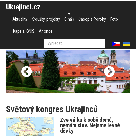
Ukrajinci.cz
Aktuality
Kroužky, projekty
O nás
Časopis Porohy
Foto
Kapela IGNIS
Anonce
Světový kongres Ukrajinců
Zve válku k sobě domů,
nemám slov. Nejsme levné
děvky