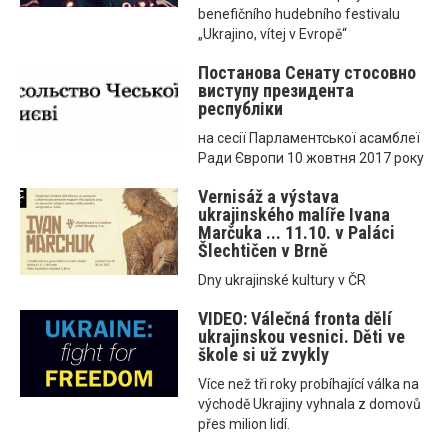
benefičního hudebního festivalu
„Ukrajino, vítej v Evropě“
Постанова Сенату стосовно
виступу президента
республіки
на сесії Парламентської асамблеї
Ради Європи 10 жовтня 2017 року
Vernisáž a výstava
ukrajinského malíře Ivana
Marčuka ... 11.10. v Paláci
Šlechtičen v Brně
Dny ukrajinské kultury v ČR
VIDEO: Válečná fronta dělí
ukrajinskou vesnici. Děti ve
škole si už zvykly
Více než tři roky probíhající válka na
východě Ukrajiny vyhnala z domovů
přes milion lidí.