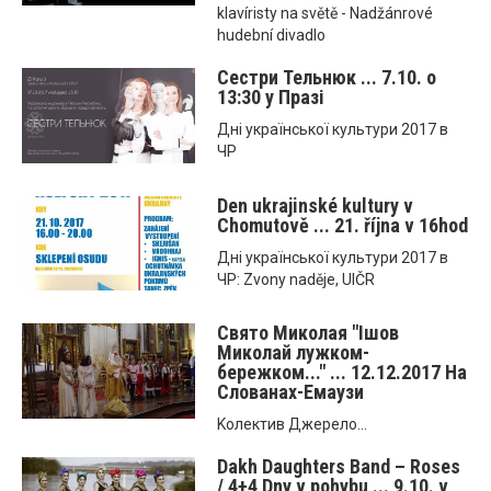
klavíristy na světě - Nadžánrové
hudební divadlo
Сестри Тельнюк ... 7.10. o
13:30 у Празі
Днi української культури 2017 в
ЧР
Den ukrajinské kultury v
Chomutově ... 21. října v 16hod
Днi української культури 2017 в
ЧР: Zvony naděje, UIČR
Свято Миколая "Ішов
Миколай лужком-
бережком..." ... 12.12.2017 На
Слованах-Емаузи
Kолектив Джерело...
Dakh Daughters Band – Roses
/ 4+4 Dny v pohybu ... 9.10. v