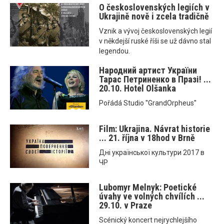
O československých legiích v
Ukrajině nově i zcela tradičně
Vznik a vývoj československých legií
v někdejší ruské říši se už dávno stal
legendou.
Народний артист України
Тарас Петриненко в Празі! ...
20.10. Hotel Olšanka
Pořádá Studio ''GrandOrpheus''
Film: Ukrajina. Návrat historie
... 21. října v 18hod v Brně
Днi української культури 2017 в
ЧР
Lubomyr Melnyk: Poetické
úvahy ve volných chvílích ...
29.10. v Praze
Scénický koncert nejrychlejšího