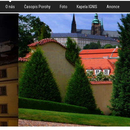
O nás
Časopis Porohy
Foto
Kapela IGNIS
Anonce