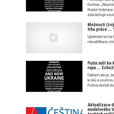
Donbas. „Nesnižu
Ruské federace 
zdůrazňuje sou
Možnosti (zvý
trhu práce ... 
Uplatnění se na 
rekvalifikace, in
Putin míří ke 
ropa ... Echo2
Faktem ale je, ž
kroků a souhrou 
Putina dostat do
Aktualizace d
modelového te
českých reálií