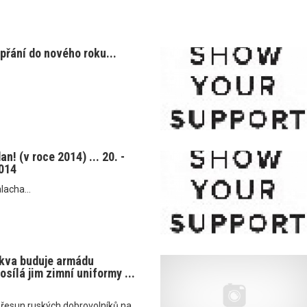
přání do nového roku...
n! (v roce 2014) ... 20. -
014
acha...
skva buduje armádu
osílá jim zimní uniformy ...
přesun ruských dobrovolníků na