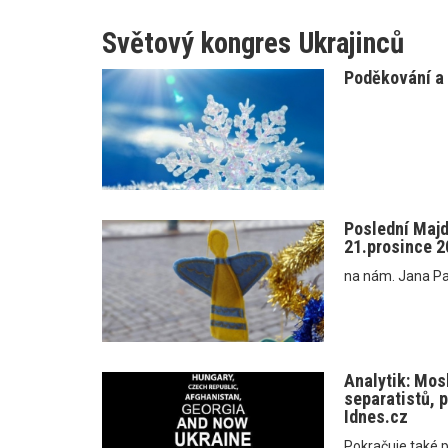
Světový kongres Ukrajinců
Poděkování a 
Poslední Majda
21.prosince 2
na nám. Jana Pal
Analytik: Mo
separatistů, p
Idnes.cz
Pokračuje také 