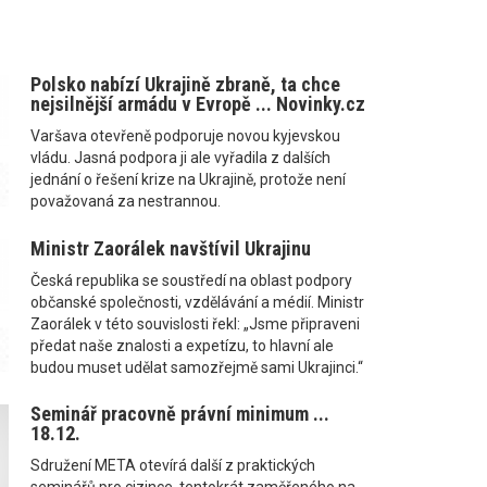
Polsko nabízí Ukrajině zbraně, ta chce
nejsilnější armádu v Evropě ... Novinky.cz
Varšava otevřeně podporuje novou kyjevskou
vládu. Jasná podpora ji ale vyřadila z dalších
jednání o řešení krize na Ukrajině, protože není
považovaná za nestrannou.
Ministr Zaorálek navštívil Ukrajinu
Česká republika se soustředí na oblast podpory
občanské společnosti, vzdělávání a médií. Ministr
Zaorálek v této souvislosti řekl: „Jsme připraveni
předat naše znalosti a expetízu, to hlavní ale
budou muset udělat samozřejmě sami Ukrajinci.“
Seminář pracovně právní minimum ...
18.12.
Sdružení META otevírá další z praktických
seminářů pro cizince, tentokrát zaměřeného na