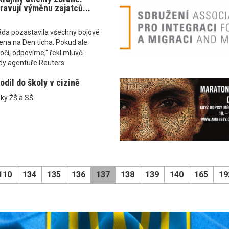
ravují výměnu zajatců...
áda pozastavila všechny bojové
vena na Den ticha. Pokud ale
očí, odpovíme,“ řekl mluvčí
dy agentuře Reuters.
dil do školy v cizině
ky ŽŠ a SŠ
110
134
135
136
137
138
139
140
165
19