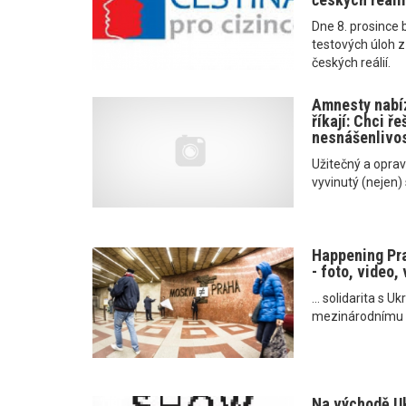
Dne 8. prosince 
testových úloh z
českých reálií.
Amnesty nabíz
říkají: Chci ř
nesnášenlivos
Užitečný a oprav
vyvinutý (nejen) s
Happening Pr
- foto, video,
... solidarita s U
mezinárodnímu dn
Na východě Uk