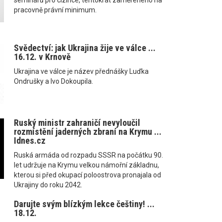
pracovně právní minimum.
Svědectví: jak Ukrajina žije ve válce ...
16.12. v Krnově
Ukrajina ve válce je název přednášky Luďka
Ondrušky a Ivo Dokoupila.
Ruský ministr zahraničí nevyloučil
rozmístění jaderných zbraní na Krymu ...
Idnes.cz
Ruská armáda od rozpadu SSSR na počátku 90.
let udržuje na Krymu velkou námořní základnu,
kterou si před okupací poloostrova pronajala od
Ukrajiny do roku 2042.
Darujte svým blízkým lekce češtiny! ...
18.12.