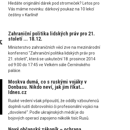
Hledáte originální dárek pod stromeček? Letos pro
Vás máme novinku: dárkový poukaz na 10 lekcí
češtiny v Karlíně!
Zahraniční politika lidských práv pro 21.
století ... 18.12.
Ministerstvo zahraničních věcí zve na mezinárodní
konferenci "Zahraniční politika lidských práv pro
21. století", která se uskuteční 18. prosince 2014
od 9:00 do 17:45 ve Velkém sále Černínského
paláce.
Moskva dumá, co s ruskými vojáky v
Donbasu. Nikdo neví, jak jim říkat...
Idnes.cz
Ruské vedení však připouští, že oddíly vzbouřenců
doplnili ruští dobrovolníci či profesionální vojáci na
„dovolené“. Podle ukrajinských médií je do
bojových operací zapojeno několik tisíc Rusů.
Nový občanský zákoník – ochrana