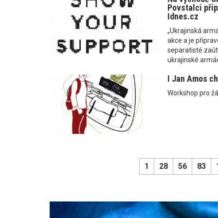
Povstalci přip
Idnes.cz
„Ukrajinská arm
akce a je připra
separatisté zaút
ukrajinské armá
I Jan Amos cho
Workshop pro žá
1
28
56
83