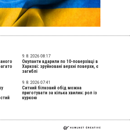
9. 8. 2026 08:17
ваного
Окупанти вдарили по 10-поверхівці в
багато
Харкові: зруйновані верхні поверхи, є
загиблі
9. 8. 2026 07:41
ку
Ситний білковий обід можна
приготувати за кілька хвилин: рол із
остий
куркою