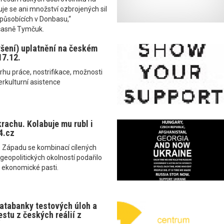
je se ani množství ozbrojených sil
působících v Donbasu,“
časně Tymčuk.
šení) uplatnění na českém
17.12.
trhu práce, nostrifikace, možnosti
terkulturní asistence
krachu. Kolabuje mu rubl i
4.cz
e Západu se kombinací cílených
geopolitických okolností podařilo
 ekonomické pasti.
atabanky testových úloh a
stu z českých reálií z