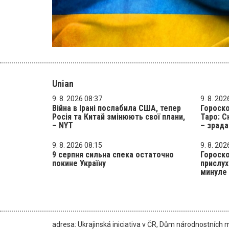
Unian
9. 8. 2026 08:37
9. 8. 202
Війна в Ірані послабила США, тепер
Гороско
Росія та Китай змінюють свої плани,
Таро: С
– NYT
– зрада
9. 8. 2026 08:15
9. 8. 202
9 серпня сильна спека остаточно
Гороско
покине Україну
прислух
минуле
adresa: Ukrajinská iniciativa v ČR, Dům národnostních 