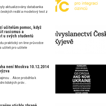
byly aktualizovány databanka
 českých reálií a modelový test z
í učitelům pomoc, když
ešit rasismus a
t u svých studentů
du praktický on-line průvodce
 učiteli pro učitele
aha není Moskva 10.12.2014
 výzva
krajinou ... Akce proběhla k
i lidských práv...
rajiny utichly zbraně.