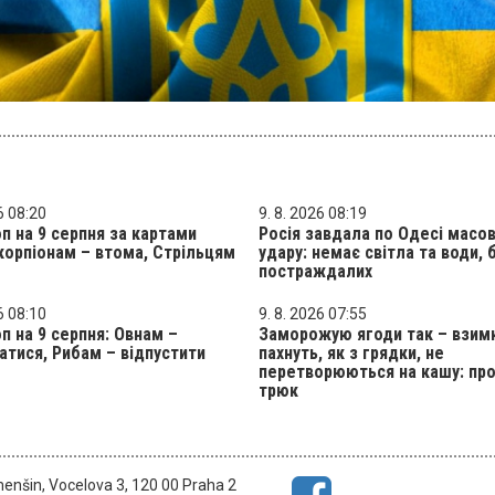
6 08:20
9. 8. 2026 08:19
п на 9 серпня за картами
Росія завдала по Одесі масо
корпіонам – втома, Стрільцям
удару: немає світла та води, 
постраждалих
6 08:10
9. 8. 2026 07:55
п на 9 серпня: Овнам –
Заморожую ягоди так – взим
атися, Рибам – відпустити
пахнуть, як з грядки, не
перетворюються на кашу: пр
трюк
menšin, Vocelova 3, 120 00 Praha 2