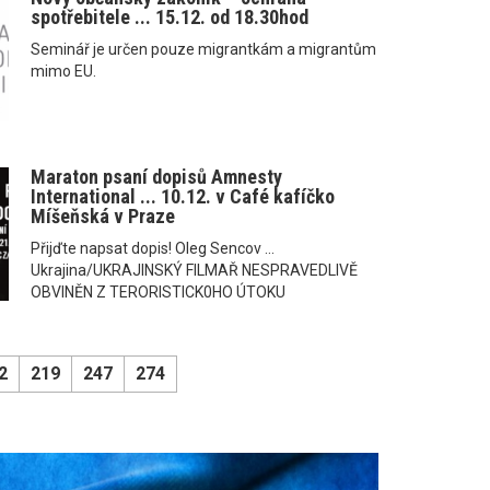
spotřebitele ... 15.12. od 18.30hod
Seminář je určen pouze migrantkám a migrantům
mimo EU.
Maraton psaní dopisů Amnesty
International ... 10.12. v Café kafíčko
Míšeňská v Praze
Přijďte napsat dopis! Oleg Sencov ...
Ukrajina/UKRAJINSKÝ FILMAŘ NESPRAVEDLIVĚ
OBVINĚN Z TERORISTICK0HO ÚTOKU
2
219
247
274