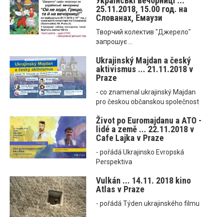
Українські вечорниці ...
25.11.2018, 15.00 год. на
Слованах, Емаузи
Творчий колектив "Джерело"
запрошує ...
Ukrajinský Majdan a český
aktivismus ... 21.11.2018 v
Praze
- co znamenal ukrajinský Majdan
pro českou občanskou společnost
Život po Euromajdanu a ATO -
lidé a země ... 22.11.2018 v
Cafe Lajka v Praze
- pořádá Ukrajinsko Evropská
Perspektiva
Vulkán ... 14.11. 2018 kino
Atlas v Praze
- pořádá Týden ukrajinského filmu