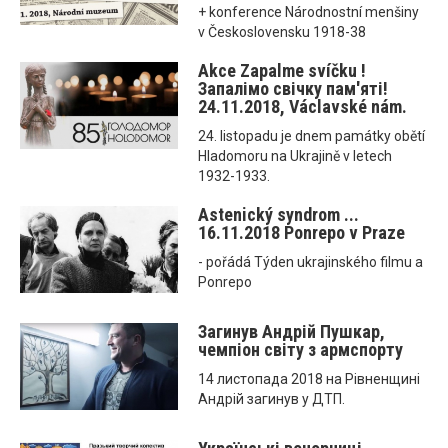
+ konference Národnostní menšiny
v Československu 1918-38
Akce Zapalme svíčku !
Запалімо свічку пам'яті!
24.11.2018, Václavské nám.
24. listopadu je dnem památky obětí
Hladomoru na Ukrajině v letech
1932-1933.
Astenický syndrom ...
16.11.2018 Ponrepo v Praze
- pořádá Týden ukrajinského filmu a
Ponrepo
Загинув Андрій Пушкар,
чемпіон світу з армспорту
14 листопада 2018 на Рівненщині
Андрій загинув у ДТП.