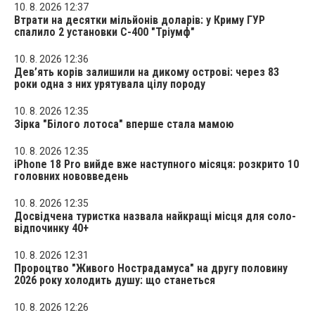
10. 8. 2026 12:37
Втрати на десятки мільйонів доларів: у Криму ГУР
спалило 2 установки С-400 "Тріумф"
10. 8. 2026 12:36
Дев’ять корів залишили на дикому острові: через 83
роки одна з них урятувала цілу породу
10. 8. 2026 12:35
Зірка "Білого лотоса" вперше стала мамою
10. 8. 2026 12:35
iPhone 18 Pro вийде вже наступного місяця: розкрито 10
головних нововведень
10. 8. 2026 12:35
Досвідчена туристка назвала найкращі місця для соло-
відпочинку 40+
10. 8. 2026 12:31
Пророцтво "Живого Нострадамуса" на другу половину
2026 року холодить душу: що станеться
10. 8. 2026 12:26