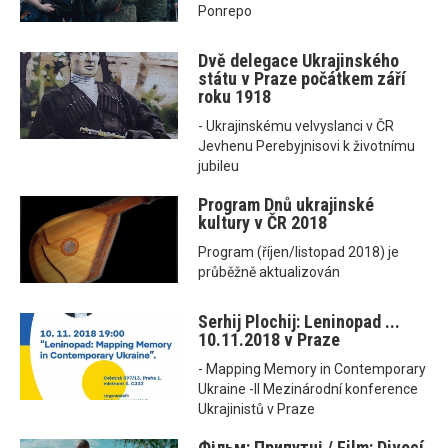
Ponrepo
Dvě delegace Ukrajinského
státu v Praze počátkem září
roku 1918
- Ukrajinskému velvyslanci v ČR
Jevhenu Perebyjnisovi k životnímu
jubileu
Program Dnů ukrajinské
kultury v ČR 2018
Program (říjen/listopad 2018) je
průběžně aktualizován
Serhij Plochij: Leninopad ...
10.11.2018 v Praze
- Mapping Memory in Contemporary
Ukraine -II Mezinárodní konference
Ukrajinistů v Praze
Фільм: Припутні / Film: Divocí