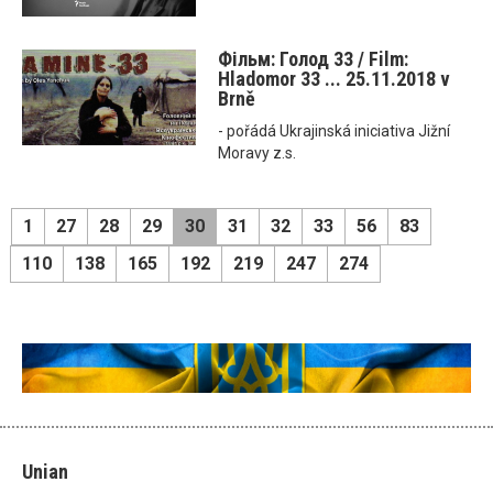
Фільм: Голод 33 / Film:
Hladomor 33 ... 25.11.2018 v
Brně
- pořádá Ukrajinská iniciativa Jižní
Moravy z.s.
1
27
28
29
30
31
32
33
56
83
110
138
165
192
219
247
274
Unian