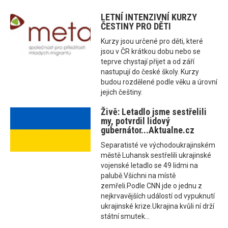
LETNÍ INTENZIVNÍ KURZY
ČESTINY PRO DĚTI
Kurzy jsou určené pro děti, které
jsou v ČR krátkou dobu nebo se
teprve chystají přijet a od září
nastupují do české školy. Kurzy
budou rozdělené podle věku a úrovní
jejich češtiny.
Živě: Letadlo jsme sestřelili
my, potvrdil lidový
gubernátor...Aktualne.cz
Separatisté ve východoukrajinském
městě Luhansk sestřelili ukrajinské
vojenské letadlo se 49 lidmi na
palubě.Všichni na místě
zemřeli.Podle CNN jde o jednu z
nejkrvavějších událostí od vypuknutí
ukrajinské krize.Ukrajina kvůli ní drží
státní smutek...