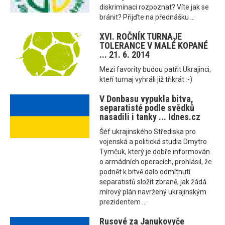
diskriminaci rozpoznat? Víte jak se
bránit? Přijďte na přednášku ...
XVI. ROČNÍK TURNAJE
TOLERANCE V MALÉ KOPANÉ
... 21. 6. 2014
Mezi favority budou patřit Ukrajinci,
kteří turnaj vyhráli již třikrát :-)
V Donbasu vypukla bitva,
separatisté podle svědků
nasadili i tanky ... Idnes.cz
Šéf ukrajinského Střediska pro
vojenská a politická studia Dmytro
Tymčuk, který je dobře informován
o armádních operacích, prohlásil, že
podnět k bitvě dalo odmítnutí
separatistů složit zbraně, jak žádá
mírový plán navržený ukrajinským
prezidentem ...
Rusové za Janukovyče