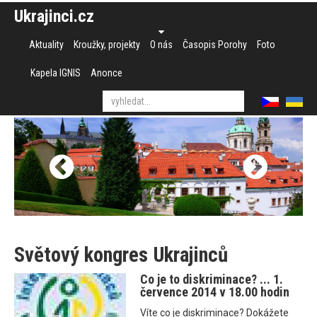
Ukrajinci.cz
Aktuality
Kroužky, projekty
O nás
Časopis Porohy
Foto
Kapela IGNIS
Anonce
Světový kongres Ukrajinců
Co je to diskriminace? ... 1.
července 2014 v 18.00 hodin
Víte co je diskriminace? Dokážete