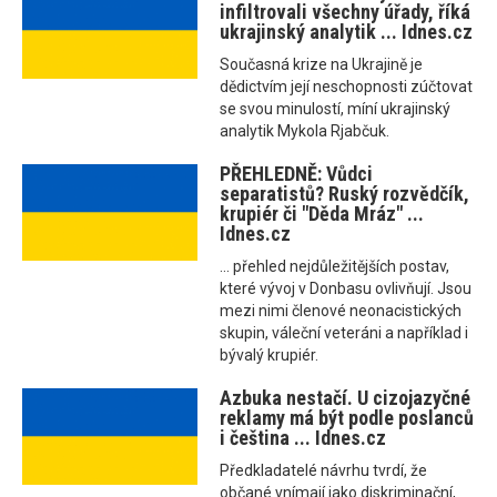
infiltrovali všechny úřady, říká
ukrajinský analytik ... Idnes.cz
Současná krize na Ukrajině je
dědictvím její neschopnosti zúčtovat
se svou minulostí, míní ukrajinský
analytik Mykola Rjabčuk.
PŘEHLEDNĚ: Vůdci
separatistů? Ruský rozvědčík,
krupiér či "Děda Mráz" ...
Idnes.cz
... přehled nejdůležitějších postav,
které vývoj v Donbasu ovlivňují. Jsou
mezi nimi členové neonacistických
skupin, váleční veteráni a například i
bývalý krupiér.
Azbuka nestačí. U cizojazyčné
reklamy má být podle poslanců
i čeština ... Idnes.cz
Předkladatelé návrhu tvrdí, že
občané vnímají jako diskriminační,