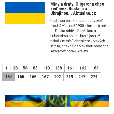
Miny a dráty. Oligarcha chce
zeď mezi Ruskem a
Ukrajinou... Aktualne.cz
Podle serveru Cenzor.net by zeď
dlouhá více než 1900 kilometrů měla
od Ruska oddělit Doněckou a
Luhanskou oblast, které jsou již
několik měsíců ohniskem krvavých
střetů, a také Charkovskou oblast na
severovýchodě Ukrajiny.
1
28
56
83
110
138
161
162
163
164
165
166
167
192
219
247
274