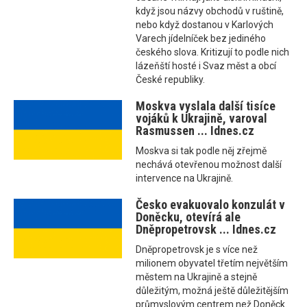
když jsou názvy obchodů v ruštině,
nebo když dostanou v Karlových
Varech jídelníček bez jediného
českého slova. Kritizují to podle nich
lázeňští hosté i Svaz měst a obcí
České republiky.
Moskva vyslala další tisíce
vojáků k Ukrajině, varoval
Rasmussen ... Idnes.cz
Moskva si tak podle něj zřejmě
nechává otevřenou možnost další
intervence na Ukrajině.
Česko evakuovalo konzulát v
Doněcku, otevírá ale
Dněpropetrovsk ... Idnes.cz
Dněpropetrovsk je s více než
milionem obyvatel třetím největším
městem na Ukrajině a stejně
důležitým, možná ještě důležitějším
průmyslovým centrem než Doněck.