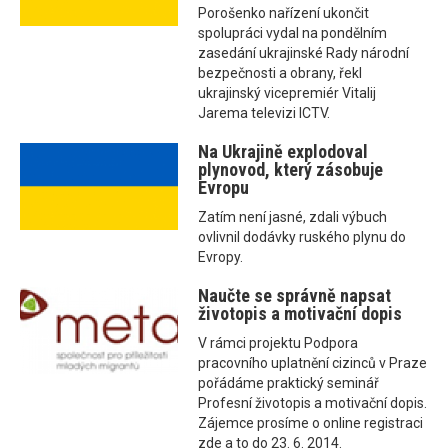
Porošenko nařízení ukončit
spolupráci vydal na pondělním
zasedání ukrajinské Rady národní
bezpečnosti a obrany, řekl
ukrajinský vicepremiér Vitalij
Jarema televizi ICTV.
Na Ukrajině explodoval
plynovod, který zásobuje
Evropu
Zatím není jasné, zdali výbuch
ovlivnil dodávky ruského plynu do
Evropy.
Naučte se správně napsat
životopis a motivační dopis
V rámci projektu Podpora
pracovního uplatnění cizinců v Praze
pořádáme praktický seminář
Profesní životopis a motivační dopis.
Zájemce prosíme o online registraci
zde a to do 23. 6. 2014.