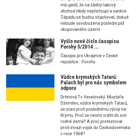
mě ujistil, že na žádný takový
obchod nikdy nepřistoupí a sankce
Západu se budou stupňovat, dokud
nebude osvobozena poslední píď
okupovaného území.
Vyšlo nové číslo časopisu
Porohy 5/2014 ...
Časopis pro Ukrajince v České
republice - Porohy
Vůdce krymských Tatarů:
Palach byl pro nás symbolem
odporu
Drtinová Tv Veselovský: Mustafa
Džemilev, vůdce krymských Tatarů,
se staví proti poslednímu vývoji na
Krymu. Proč se nesmí vrátit do své
rodné země? A proč protestoval
proti invazi vojsk do Československa
v roce 1968?