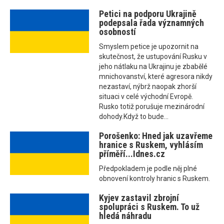
Petici na podporu Ukrajině
podepsala řada významných
osobností
Smyslem petice je upozornit na
skutečnost, že ustupování Rusku v
jeho nátlaku na Ukrajinu je zbabělé
mnichovanství, které agresora nikdy
nezastaví, nýbrž naopak zhorší
situaci v celé východní Evropě.
Rusko totiž porušuje mezinárodní
dohody.Když to bude...
Porošenko: Hned jak uzavřeme
hranice s Ruskem, vyhlásím
příměří...Idnes.cz
Předpokladem je podle něj plné
obnovení kontroly hranic s Ruskem.
Kyjev zastavil zbrojní
spolupráci s Ruskem. To už
hledá náhradu