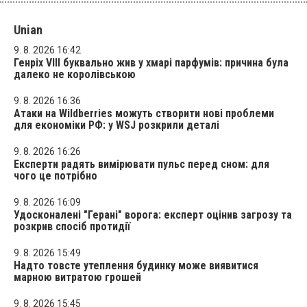
Unian
9. 8. 2026 16:42
Генріх VIII буквально жив у хмарі парфумів: причина була
далеко не королівською
9. 8. 2026 16:36
Атаки на Wildberries можуть створити нові проблеми
для економіки РФ: у WSJ розкрили деталі
9. 8. 2026 16:26
Експерти радять вимірювати пульс перед сном: для
чого це потрібно
9. 8. 2026 16:09
Удосконалені "Герані" ворога: експерт оцінив загрозу та
розкрив спосіб протидії
9. 8. 2026 15:49
Надто товсте утеплення будинку може виявитися
марною витратою грошей
9. 8. 2026 15:45