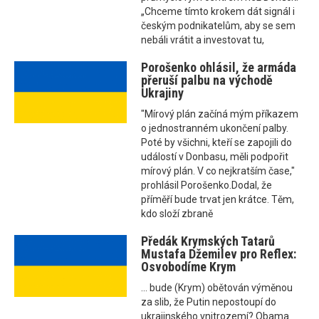
„Chceme tímto krokem dát signál i
českým podnikatelům, aby se sem
nebáli vrátit a investovat tu,
Porošenko ohlásil, že armáda
přeruší palbu na východě
Ukrajiny
"Mírový plán začíná mým příkazem
o jednostranném ukončení palby.
Poté by všichni, kteří se zapojili do
událostí v Donbasu, měli podpořit
mírový plán. V co nejkratším čase,"
prohlásil Porošenko.Dodal, že
příměří bude trvat jen krátce. Těm,
kdo složí zbraně
Předák Krymských Tatarů
Mustafa Džemilev pro Reflex:
Osvobodíme Krym
... bude (Krym) obětován výměnou
za slib, že Putin nepostoupí do
ukrajinského vnitrozemí? Obama