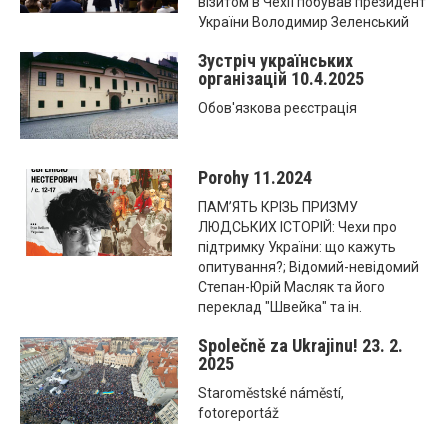
візитом в Чехії побував президент
України Володимир Зеленський
Зустріч українських
організацій 10.4.2025
Обов'язкова реєстрація
Porohy 11.2024
ПАМ’ЯТЬ КРІЗЬ ПРИЗМУ
ЛЮДСЬКИХ ІСТОРІЙ: Чехи про
підтримку України: що кажуть
опитування?; Відомий-невідомий
Степан-Юрій Масляк та його
переклад "Швейка" та ін.
Společně za Ukrajinu! 23. 2.
2025
Staroměstské náměstí,
fotoreportáž