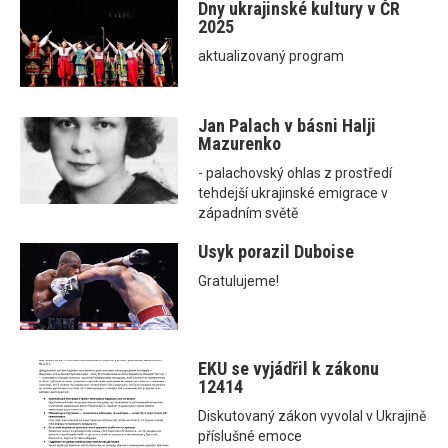
Dny ukrajinské kultury v ČR
2025
aktualizovaný program
Jan Palach v básni Halji
Mazurenko
- palachovský ohlas z prostředí
tehdejší ukrajinské emigrace v
západním světě
Usyk porazil Duboise
Gratulujeme!
EKU se vyjádřil k zákonu
12414
Diskutovaný zákon vyvolal v Ukrajině
příslušné emoce