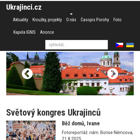
Ukrajinci.cz
Aktuality
Kroužky, projekty
O nás
Časopis Porohy
Foto
Kapela IGNIS
Anonce
Světový kongres Ukrajinců
Běž domů, Ivane
Fotoreportáž: nám. Borise Němcova,
21.8.2025