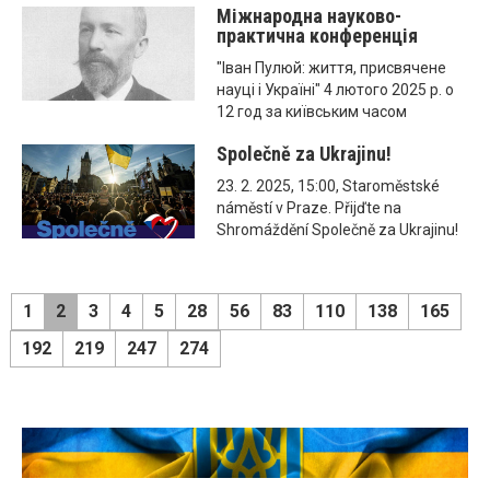
Міжнародна науково-
практична конференція
"Іван Пулюй: життя, присвячене
науці і Україні" 4 лютого 2025 р. о
12 год за київським часом
Společně za Ukrajinu!
23. 2. 2025, 15:00, Staroměstské
náměstí v Praze. Přijďte na
Shromáždění Společně za Ukrajinu!
1
2
3
4
5
28
56
83
110
138
165
192
219
247
274