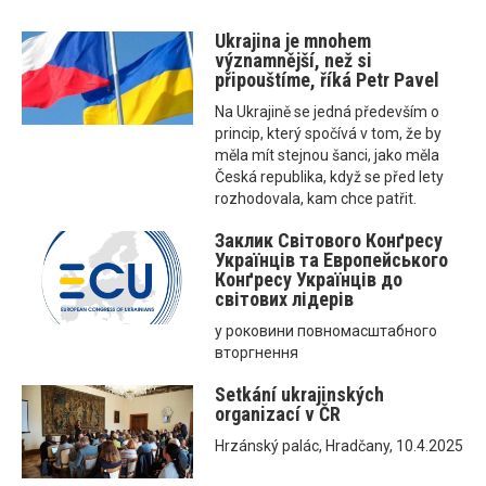
Ukrajina je mnohem
významnější, než si
připouštíme, říká Petr Pavel
Na Ukrajině se jedná především o
princip, který spočívá v tom, že by
měla mít stejnou šanci, jako měla
Česká republika, když se před lety
rozhodovala, kam chce patřit.
Заклик Світового Конґресу
Українців та Eвропейського
Конґресу Українців до
світових лідерів
у роковини повномасштабного
вторгнення
Setkání ukrajinských
organizací v ČR
Hrzánský palác, Hradčany, 10.4.2025