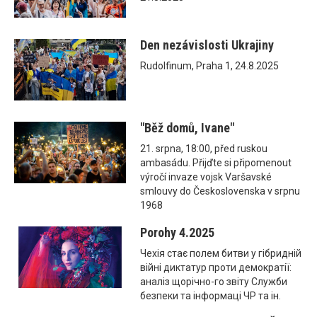
Den nezávislosti Ukrajiny
Rudolfinum, Praha 1, 24.8.2025
"Běž domů, Ivane"
21. srpna, 18:00, před ruskou
ambasádu. Přijďte si připomenout
výročí invaze vojsk Varšavské
smlouvy do Československa v srpnu
1968
Porohy 4.2025
Чехія стає полем битви у гібридній
війні диктатур проти демократії:
аналіз щорічно-го звіту Служби
безпеки та інформаці ЧР та ін.