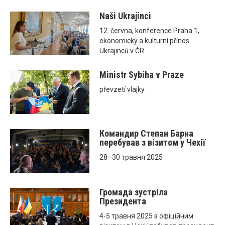
Naši Ukrajinci
12. června, konference Praha 1,
ekonomický a kulturní přínos
Ukrajinců v ČR
Ministr Sybiha v Praze
převzetí vlajky
Командир Степан Барна
перебував з візитом у Чехії
28–30 травня 2025
Громада зустріла
Президента
4-5 травня 2025 з офіційним