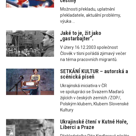
češtiny
Možnosti překladu, uplatnění
překladatele, aktuální problémy,
výuka ...
Jaké to je, žit jako
„gastarbajter“.
V útery 16.12.2003 společnost
Člověk v tísni pořádá zjimavý večer
na téma pracovních migrantů.
SETKÁNÍ KULTUR – autorská a
scénická píseň
Ukrajinská iniciativa v ČR
ve spolupráci se Svazem Maďarů
žijících v českých zemích /ZOP/,
Polským klubem, Klubem Slovenské
Kultury
Ukrajinské čtení v Kutné Hoře,
Liberci a Praze