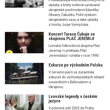
Překladatelka Rita Kindlerová přečte
ukázky z knihy světově uznávané
ukrajinské postmoderní básnířky
Oksany Zabužko, Polní výzkum
ukrajinského sexu a také ukázky
z tvorby Jurije Vynnyčuka...
Koncert Tarase Čubaje se
skupinou PLAČ JEREMIJI
Lvovská folkrocková skupina Plač
Jeremiji /v překladu Pláč
Jeremiášův/ vznikla v roce 1990.
Exkurze po východním Polsku
V červenci jsem se zúčastnila
exkurze do východopolských oblastí
sousedících s Běloruskem a
Ukrajinou.
Lvovské legendy v českém
jazyce
V polovině září 2002 do Prahy