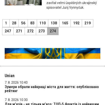
zavítal velmi úspěšných ukrajinský
spisovatel Jurij Vynnyčuk.
1
28
56
83
110
138
165
192
219
247
271
272
273
274
Unian
7. 8. 2026 10:40
Зумери обрали найкращі міста для життя: опубліковано
рейтинг
7. 8. 2026 10:30
Для м’язів - не тільки м’ясо: ТОП-5 фруктів із найвищим