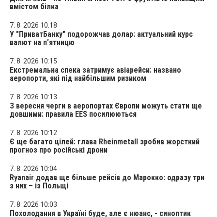
вмістом білка
7. 8. 2026 10:18
У "ПриватБанку" подорожчав долар: актуальний курс
валют на п’ятницю
7. 8. 2026 10:15
Екстремальна спека затримує авіарейси: названо
аеропорти, які під найбільшим ризиком
7. 8. 2026 10:13
З вересня черги в аеропортах Європи можуть стати ще
довшими: правила EES посилюються
7. 8. 2026 10:12
Є ще багато цілей: глава Rheinmetall зробив жорсткий
прогноз про російські дрони
7. 8. 2026 10:04
Ryanair додав ще більше рейсів до Марокко: одразу три
з них – із Польщі
7. 8. 2026 10:03
Похолодання в Україні буде, але є нюанс, - синоптик