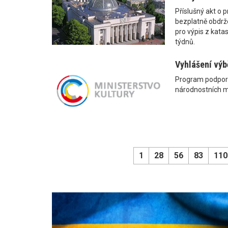
Příslušný akt o 
bezplatně obdrže
pro výpis z kata
týdnů.
Vyhlášení výb
Program podpory 
národnostních 
1
28
56
83
110