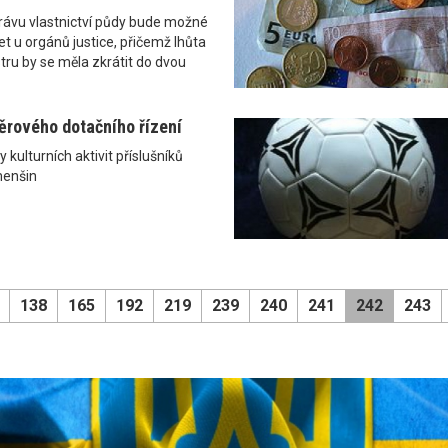
právu vlastnictví půdy bude možné
t u orgánů justice, přičemž lhůta
stru by se měla zkrátit do dvou
ěrového dotačního řízení
kulturních aktivit příslušníků
menšin
138
165
192
219
239
240
241
242
243