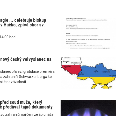
rgie ... celebruje biskup
v Hučko, zpívá sbor sv.
 14.00 hod
.nový český velvyslanec na
slanec přivezl gratulace premiéra
ra zahraničí Schwarzenberga ke
nské nezávislosti.
 před soud muže, který
ě předával tajné dokumenty
vo zahraničí nařčení ze špionáže