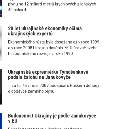
plynu na 12 miliard metrů krychlových z loňských
40 miliard.
20 let ukrajinské ekonomiky očima
ukrajinských expertů
Ekonomického růstu bylo dosaženo až v roce 1999
a v roce 2008 Ukrajina dosáhla 75 % úrovně svého
hospodářského rozvoje z roku 1990. ...
Ukrajinská expremiérka Tymošenková
podala žalobu na Janukovyče
... za to, že v roce 2007 podepsal s Ruskem dohody
o dodávce zemního plynu.
Budoucnost Ukrajiny je podle Janukovyče
v EU