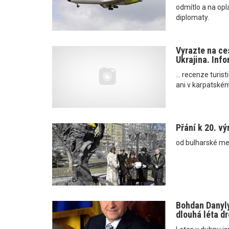
odmítlo a na opl
diplomaty.
Vyrazte na ce
Ukrajina. Inf
... recenze turis
ani v karpatském
Přání k 20. vý
od bulharské men
Bohdan Danyly
dlouhá léta dr