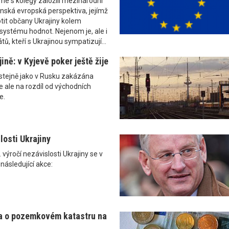
me s kolegy založili mezinárodní
inská evropská perspektiva, jejímž
tit občany Ukrajiny kolem
systému hodnot. Nejenom je, ale i
tů, kteří s Ukrajinou sympatizují...
ině: v Kyjevě poker ještě žije
 stejně jako v Rusku zakázána
e ale na rozdíl od východních
e.
losti Ukrajiny
 výročí nezávislosti Ukrajiny se v
následující akce:
a o pozemkovém katastru na