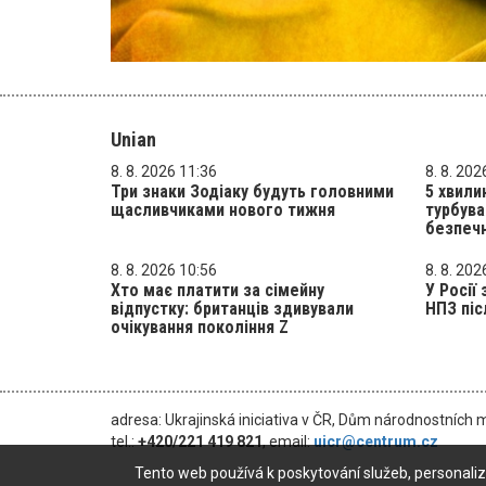
Unian
8. 8. 2026 11:36
8. 8. 202
Три знаки Зодіаку будуть головними
5 хвили
щасливчиками нового тижня
турбува
безпечн
8. 8. 2026 10:56
8. 8. 202
Хто має платити за сімейну
У Росії
відпустку: британців здивували
НПЗ піс
очікування покоління Z
adresa: Ukrajinská iniciativa v ČR, Dům národnostních 
tel.:
+420/221 419 821
, email:
uicr@centrum.cz
Tento web používá k poskytování služeb, personaliz