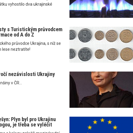
átku vyhostilo dva ukrajinské
sty s Turistickým průvodcem
ormace od A do Z
tického průvodce Ukrajina, s níž se
 lese neztratíte!
ročí nezávislosti Ukrajiny
šiny v ČR...
šyn: Plyn byl pro Ukrajinu
ogou, je třeba se vyléčit