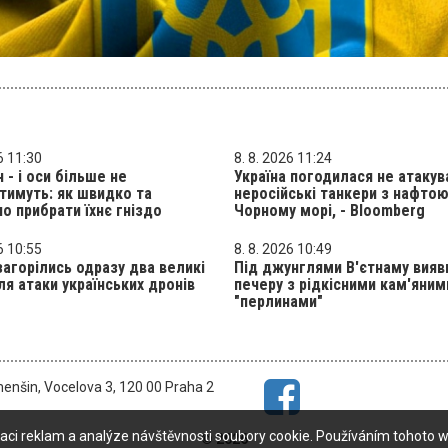
6 11:30
8. 8. 2026 11:24
н - і оси більше не
Україна погодилася не атакув
тимуть: як швидко та
неросійські танкери з нафтою
о прибрати їхнє гніздо
Чорному морі, - Bloomberg
6 10:55
8. 8. 2026 10:49
 загорілись одразу два великі
Під джунглями В'єтнаму вияв
ля атаки українських дронів
печеру з рідкісними кам'яним
"перлинами"
menšin, Vocelova 3, 120 00 Praha 2
aci reklam a analýze návštěvnosti soubory cookie. Používáním tohoto w
© 2026