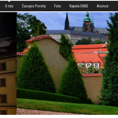
O nás
Časopis Porohy
Foto
Kapela IGNIS
Anonce