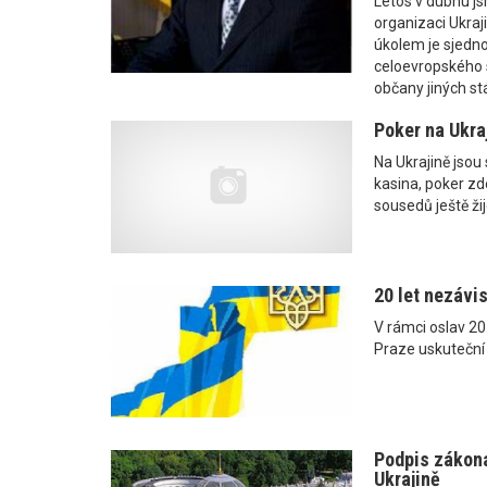
Letos v dubnu js
organizaci Ukraj
úkolem je sjedno
celoevropského 
občany jiných stá
Poker na Ukraj
Na Ukrajině jsou
kasina, poker zd
sousedů ještě žij
20 let nezávis
V rámci oslav 20.
Praze uskuteční 
Podpis zákon
Ukrajině