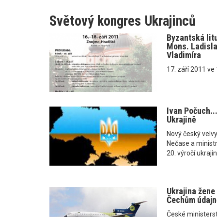
Světový kongres Ukrajinců
Byzantská litu
Mons. Ladisla
Vladimíra
17. září 2011 ve
Ivan Počuch..
Ukrajině
Nový český velvy
Nečase a minist
20. výročí ukraji
Ukrajina žene
Čechům údajn
České ministerst