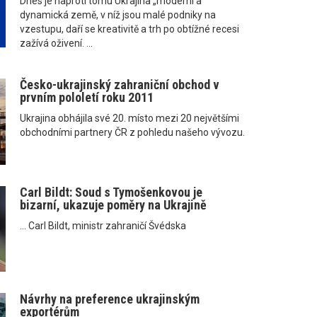
Dnes je naproti tomu Ukrajina „moderní a
dynamická země, v níž jsou malé podniky na
vzestupu, daří se kreativitě a trh po obtížné recesi
zažívá oživení. ...
Česko-ukrajinský zahraniční obchod v
prvním pololetí roku 2011
Ukrajina obhájila své 20. místo mezi 20 největšími
obchodními partnery ČR z pohledu našeho vývozu.
Carl Bildt: Soud s Tymošenkovou je
bizarní, ukazuje poměry na Ukrajině
... Carl Bildt, ministr zahraničí Švédska
Návrhy na preference ukrajinským
exportérům