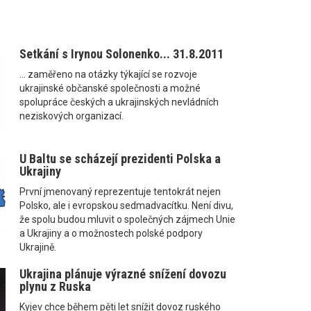
Setkání s Irynou Solonenko... 31.8.2011
... zaměřeno na otázky týkající se rozvoje
ukrajinské občanské společnosti a možné
spolupráce českých a ukrajinských nevládních
neziskových organizací.
U Baltu se scházejí prezidenti Polska a
Ukrajiny
První jmenovaný reprezentuje tentokrát nejen
Polsko, ale i evropskou sedmadvacítku. Není divu,
že spolu budou mluvit o společných zájmech Unie
a Ukrajiny a o možnostech polské podpory
Ukrajině.
Ukrajina plánuje výrazné snížení dovozu
plynu z Ruska
Kyjev chce během pěti let snížit dovoz ruského