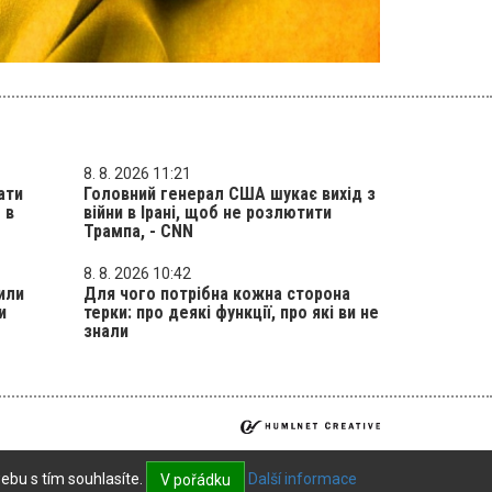
8. 8. 2026 11:21
ати
Головний генерал США шукає вихід з
 в
війни в Ірані, щоб не розлютити
Трампа, - CNN
8. 8. 2026 10:42
или
Для чого потрібна кожна сторона
и
терки: про деякі функції, про які ви не
знали
ebu s tím souhlasíte.
Další informace
V pořádku