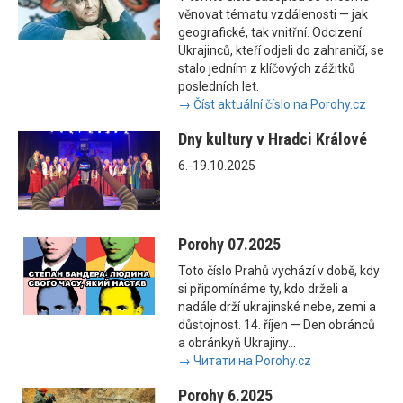
věnovat tématu vzdálenosti — jak
geografické, tak vnitřní. Odcizení
Ukrajinců, kteří odjeli do zahraničí, se
stalo jedním z klíčových zážitků
posledních let.
→ Číst aktuální číslo na Porohy.cz
Dny kultury v Hradci Králové
6.-19.10.2025
Porohy 07.2025
Toto číslo Prahů vychází v době, kdy
si připomínáme ty, kdo drželi a
nadále drží ukrajinské nebe, zemi a
důstojnost. 14. říjen — Den obránců
a obránkyň Ukrajiny...
→ Читати на Porohy.cz
Porohy 6.2025