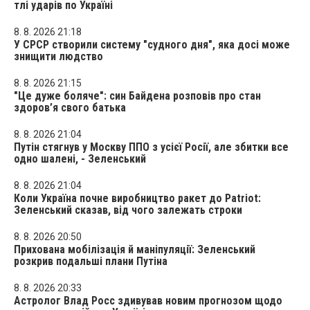
тлі ударів по Україні
8. 8. 2026 21:18
У СРСР створили систему "судного дня", яка досі може
знищити людство
8. 8. 2026 21:15
"Це дуже боляче": син Байдена розповів про стан
здоров’я свого батька
8. 8. 2026 21:04
Путін стягнув у Москву ППО з усієї Росії, але збитки все
одно шалені, - Зеленський
8. 8. 2026 21:04
Коли Україна почне виробництво ракет до Patriot:
Зеленський сказав, від чого залежать строки
8. 8. 2026 20:50
Прихована мобілізація й маніпуляції: Зеленський
розкрив подальші плани Путіна
8. 8. 2026 20:33
Астролог Влад Росс здивував новим прогнозом щодо