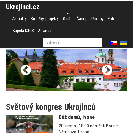
Ukrajinci.cz
Aktuality
Kroužky, projekty
O nás
Časopis Porohy
Foto
Kapela IGNIS
Anonce
Světový kongres Ukrajinců
Běž domů, Ivane
20. srpna | 18:00 náměstí Borise
Němcova, Praha