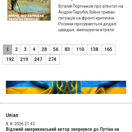
Віталій Портников про атентат на
Андрія Парубія, Війна триває:
ситуація на фронті критична.
Росіяни просуваються дедалі
швидше, зменшуючи втрати.
1
2
3
4
28
56
83
110
138
165
192
219
247
274
Unian
8. 8. 2026 21:43
Відомий американський актор звернувся до Путіна на