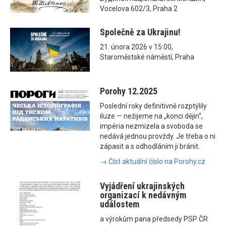
Vocelova 602/3, Praha 2
Společně za Ukrajinu!
21. února 2026 v 15:00,
Staroměstské náměstí, Praha
Porohy 12.2025
Poslední roky definitivně rozptýlily
iluze — nežijeme na „konci dějin“,
impéria nezmizela a svoboda se
nedává jednou provždy. Je třeba o ni
zápasit a s odhodláním ji bránit.
→ Číst aktuální číslo na Porohy.cz
Vyjádření ukrajinských
organizací k nedávným
událostem
a výrokům pana předsedy PSP ČR