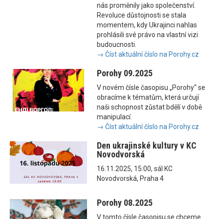
nás proměnily jako společenství.
Revoluce důstojnosti se stala
momentem, kdy Ukrajinci nahlas
prohlásili své právo na vlastní vizi
budoucnosti.
→ Číst aktuální číslo na Porohy.cz
Porohy 09.2025
V novém čísle časopisu „Porohy“ se
obracíme k tématům, která určují
naši schopnost zůstat bdělí v době
manipulací.
→ Číst aktuální číslo na Porohy.cz
Den ukrajinské kultury v KC
Novodvorská
16.11.2025, 15:00, sál KC
Novodvorská, Praha 4
Porohy 08.2025
V tomto čísle časopisu se chceme