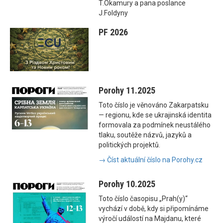
T.Okamury a pana poslance
J.Foldyny
PF 2026
Porohy 11.2025
Toto číslo je věnováno Zakarpatsku
— regionu, kde se ukrajinská identita
formovala za podmínek neustálého
tlaku, soutěže názvů, jazyků a
politických projektů.
→ Číst aktuální číslo na Porohy.cz
Porohy 10.2025
Toto číslo časopisu „Prah(y)“
vychází v době, kdy si připomínáme
výročí událostí na Majdanu, které