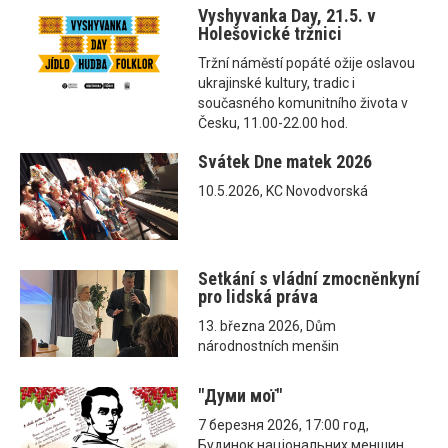
Vyshyvanka Day, 21.5. v
Holešovické tržnici
Tržní náměstí popáté ožije oslavou
ukrajinské kultury, tradic i
současného komunitního života v
Česku, 11.00-22.00 hod.
Svátek Dne matek 2026
10.5.2026, KC Novodvorská
Setkání s vládní zmocněnkyní
pro lidská práva
13. března 2026, Dům
národnostních menšin
"Думи мої"
7 березня 2026, 17:00 год,
Будинок національних меншин,