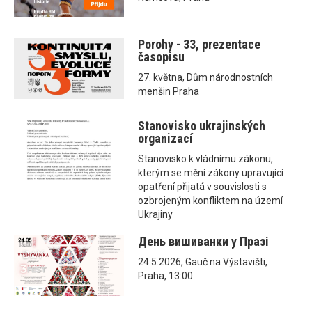
Porohy - 33, prezentace
časopisu
27. května, Dům národnostních
menšin Praha
Stanovisko ukrajinských
organizací
Stanovisko k vládnímu zákonu,
kterým se mění zákony upravující
opatření přijatá v souvislosti s
ozbrojeným konfliktem na území
Ukrajiny
День вишиванки у Празі
24.5.2026, Gauč na Výstavišti,
Praha, 13:00