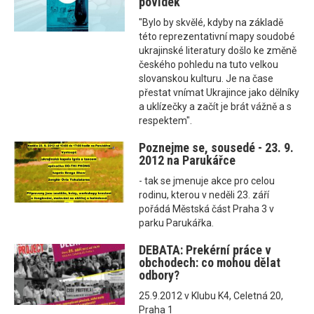
povídek
"Bylo by skvělé, kdyby na základě
této reprezentativní mapy soudobé
ukrajinské literatury došlo ke změně
českého pohledu na tuto velkou
slovanskou kulturu. Je na čase
přestat vnímat Ukrajince jako dělníky
a uklízečky a začít je brát vážně a s
respektem".
Poznejme se, sousedé - 23. 9.
2012 na Parukářce
- tak se jmenuje akce pro celou
rodinu, kterou v neděli 23. září
pořádá Městská část Praha 3 v
parku Parukářka.
DEBATA: Prekérní práce v
obchodech: co mohou dělat
odbory?
25.9.2012 v Klubu K4, Celetná 20,
Praha 1