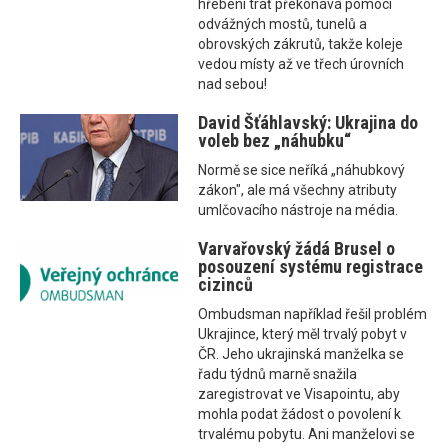
hřebeni trať překonává pomocí
odvážných mostů, tunelů a
obrovských zákrutů, takže koleje
vedou místy až ve třech úrovních
nad sebou!
David Šťáhlavský: Ukrajina do
voleb bez „náhubku“
Normě se sice neříká „náhubkový
zákon", ale má všechny atributy
umlčovacího nástroje na média.
Varvařovský žádá Brusel o
posouzení systému registrace
cizinců
Ombudsman například řešil problém
Ukrajince, který měl trvalý pobyt v
ČR. Jeho ukrajinská manželka se
řadu týdnů marně snažila
zaregistrovat ve Visapointu, aby
mohla podat žádost o povolení k
trvalému pobytu. Ani manželovi se