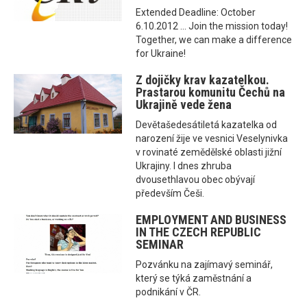
Extended Deadline: October
6.10.2012 ... Join the mission today!
Together, we can make a difference
for Ukraine!
Z dojičky krav kazatelkou.
Prastarou komunitu Čechů na
Ukrajině vede žena
Devětašedesátiletá kazatelka od
narození žije ve vesnici Veselynivka
v rovinaté zemědělské oblasti jižní
Ukrajiny. I dnes zhruba
dvousethlavou obec obývají
především Češi.
EMPLOYMENT AND BUSINESS
IN THE CZECH REPUBLIC
SEMINAR
Pozvánku na zajímavý seminář,
který se týká zaměstnání a
podnikání v ČR.