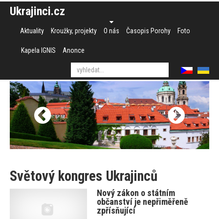
Ukrajinci.cz
Aktuality
Kroužky, projekty
O nás
Časopis Porohy
Foto
Kapela IGNIS
Anonce
Světový kongres Ukrajinců
Nový zákon o státním
občanství je nepřiměřeně
zpřísňující