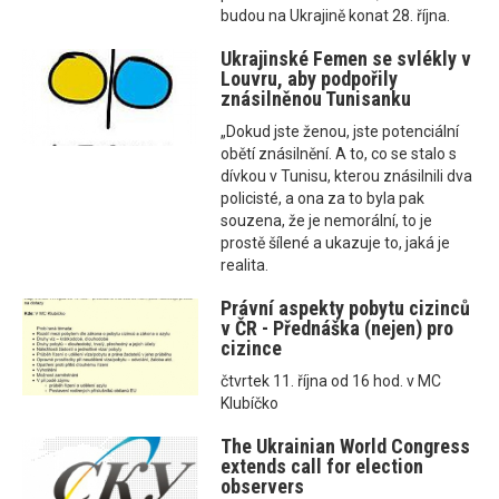
budou na Ukrajině konat 28. října.
Ukrajinské Femen se svlékly v
Louvru, aby podpořily
znásilněnou Tunisanku
„Dokud jste ženou, jste potenciální
obětí znásilnění. A to, co se stalo s
dívkou v Tunisu, kterou znásilnili dva
policisté, a ona za to byla pak
souzena, že je nemorální, to je
prostě šílené a ukazuje to, jaká je
realita.
Právní aspekty pobytu cizinců
v ČR - Přednáška (nejen) pro
cizince
čtvrtek 11. října od 16 hod. v MC
Klubíčko
The Ukrainian World Congress
extends call for election
observers