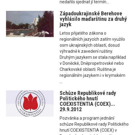
nedařilo sjednat jí termín...
Západoukrajinské Berehove
vyhlásilo maďarštinu za druhý
jazyk
Letos přijatého zákona o
regionálních jazycích zatím využilo
osm ukrajinských oblastí, dosud
výhradně k zavedení ruštiny.
Druhým jazykem se stala například
v Doněcké, Dněpropetrovské nebo
Charkovské oblasti. Ruština je
regionálním jazykem i v krymském
...
Schůze Republikové rady
Politického hnutí
COEXISTENTIA (COEX)...
29.9.2012
Pozvánka a program jednání
schůze Republikové rady Politického
hnutí COEXISTENTIA (COEX) v