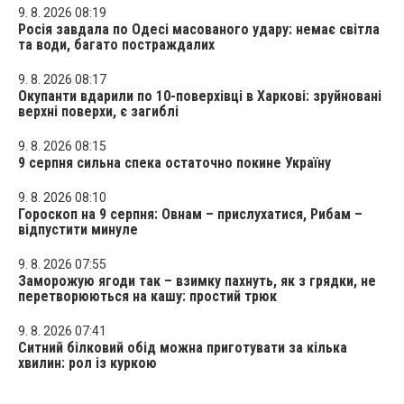
9. 8. 2026 08:19
Росія завдала по Одесі масованого удару: немає світла
та води, багато постраждалих
9. 8. 2026 08:17
Окупанти вдарили по 10-поверхівці в Харкові: зруйновані
верхні поверхи, є загиблі
9. 8. 2026 08:15
9 серпня сильна спека остаточно покине Україну
9. 8. 2026 08:10
Гороскоп на 9 серпня: Овнам – прислухатися, Рибам –
відпустити минуле
9. 8. 2026 07:55
Заморожую ягоди так – взимку пахнуть, як з грядки, не
перетворюються на кашу: простий трюк
9. 8. 2026 07:41
Ситний білковий обід можна приготувати за кілька
хвилин: рол із куркою