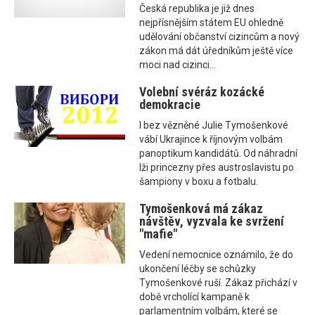
Česká republika je již dnes
nejpřísnějším státem EU ohledně
udělování občanství cizincům a nový
zákon má dát úředníkům ještě více
moci nad cizinci...
Volební svéráz kozácké
demokracie
I bez vězněné Julie Tymošenkové
vábí Ukrajince k říjnovým volbám
panoptikum kandidátů. Od náhradní
lži princezny přes austroslavistu po
šampiony v boxu a fotbalu.
Tymošenková má zákaz
návštěv, vyzvala ke svržení
"mafie"
Vedení nemocnice oznámilo, že do
ukončení léčby se schůzky
Tymošenkové ruší. Zákaz přichází v
době vrcholící kampaně k
parlamentním volbám, které se