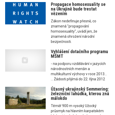
Propagace homosexuality se
na Ukrajině bude trestat
vězením
Zákon nedefinuje přesně, co
znamená "propagování
homosexuality", uvádí jen, že
znamená ohrožení národní
bezpečnosti.
Vyhlášení dotačního programu
MŠMT
- na podporu vzdělávání v jazycích
národnostních menšin a
multikulturní výchovy v roce 2013...
... Žádosti přijímá do 22. října 2012
Úžasný ukrajinský Semmering:
železniční lahůdka, kterou zná
málokdo
Téměř 900 m vysoký Užocký
průsmyk na hlavním karpatském