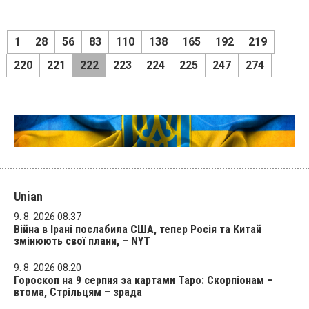
1
28
56
83
110
138
165
192
219
220
221
222
223
224
225
247
274
Unian
9. 8. 2026 08:37
Війна в Ірані послабила США, тепер Росія та Китай
змінюють свої плани, – NYT
9. 8. 2026 08:20
Гороскоп на 9 серпня за картами Таро: Скорпіонам –
втома, Стрільцям – зрада