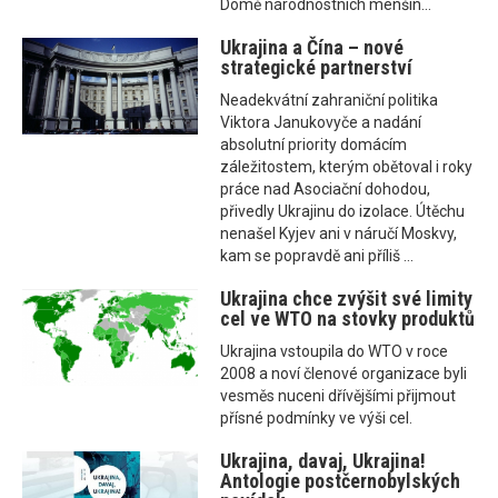
Domě národnostních menšin...
Ukrajina a Čína – nové
strategické partnerství
Neadekvátní zahraniční politika
Viktora Janukovyče a nadání
absolutní priority domácím
záležitostem, kterým obětoval i roky
práce nad Asociační dohodou,
přivedly Ukrajinu do izolace. Útěchu
nenašel Kyjev ani v náručí Moskvy,
kam se popravdě ani příliš ...
Ukrajina chce zvýšit své limity
cel ve WTO na stovky produktů
Ukrajina vstoupila do WTO v roce
2008 a noví členové organizace byli
vesměs nuceni dřívějšími přijmout
přísné podmínky ve výši cel.
Ukrajina, davaj, Ukrajina!
Antologie postčernobylských