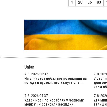
1
28
56
83
Unian
7. 8. 2026 06:37
7. 8. 202
Чи впливає глобальне потепління на
7 серпн
погоду в пустелі: що кажуть вчені
довгооч
яким о
7. 8. 2026 04:37
7. 8. 202
Удари Росії по кораблях у Чорному
214 міл
морі: у FP розкрили наслідки
залишив