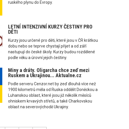
ruského plynu do Evropy.
LETNÍ INTENZIVNÍ KURZY ČESTINY PRO
DĚTI
Kurzy jsou určené pro děti, které jsou v ČR krátkou
dobu nebo se teprve chystají přijet a od září
nastupují do české školy. Kurzy budou rozdělené
podle věku a úrovní jejich češtiny.
Miny a dráty. Oligarcha chce zeď mezi
Ruskem a Ukrajinou... Aktualne.cz
Podle serveru Cenzor.net by zeď dlouhá více než
1900 kilometrů měla od Ruska oddělit Doněckou a
Luhanskou oblast, které jsou již několik měsíců
ohniskem krvavých střetů, a také Charkovskou
oblast na severovýchodě Ukrajiny.