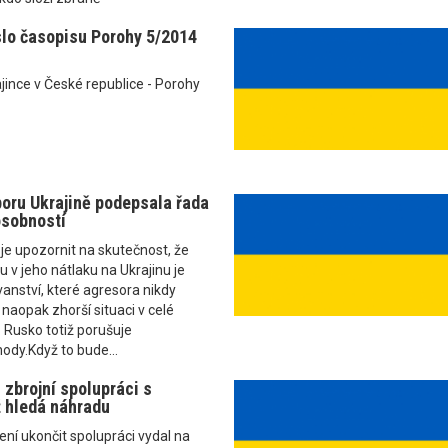
slo časopisu Porohy 5/2014
jince v České republice - Porohy
poru Ukrajině podepsala řada
sobností
e upozornit na skutečnost, že
 v jeho nátlaku na Ukrajinu je
nství, které agresora nikdy
 naopak zhorší situaci v celé
 Rusko totiž porušuje
ody.Když to bude...
 zbrojní spolupráci s
 hledá náhradu
ní ukončit spolupráci vydal na