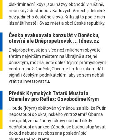
diskriminační, když jsou názvy obchodů v ruštině,
nebo když dostanou v Karlových Varech jídelníček
bez jediného českého slova. Kritizují to podle nich
lázeňští hosté i Svaz měst a obcí České republiky.
Česko evakuovalo konzulát v Doněcku,
otevírá ale Dněpropetrovsk ... Idnes.cz
Dněpropetrovsk je s více než milionem obyvatel
třetím největším městem na Ukrajině a stejně
důležitým, možná ještě důležitějším průmyslovým
centrem než Doněck.„Chceme tímto krokem dát
signál i českým podnikatelům, aby se sem nebáli
vrátit a investovat tu,
Předák Krymských Tatarů Mustafa
Džemilev pro Reflex: Osvobodíme Krym
... bude (Krym) obětován výměnou za slib, že Putin
nepostoupí do ukrajinského vnitrozemí? Obama
mě ujistil, že na žádný takový obchod nikdy
nepřistoupí a sankce Západu se budou stupňovat,
dokud nebude osvobozena poslední píď
okupovaného území.