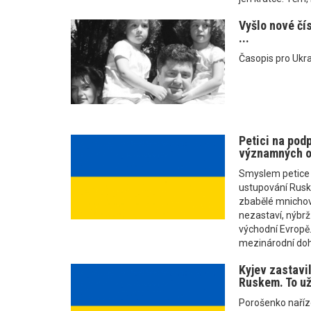
Vyšlo nové čí
...
Časopis pro Ukra
Petici na pod
významných o
Smyslem petice j
ustupování Rusku
zbabělé mnichova
nezastaví, nýbrž
východní Evropě.
mezinárodní doh
Kyjev zastavil
Ruskem. To už
Porošenko naříze