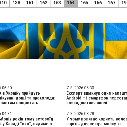
110
138
161
162
163
164
165
166
167
19
6 06:30
7. 8. 2026 05:30
я в Україну прийдуть
Експерт вимкнув одне налаш
ікувані дощі та прохолода:
Android – і смартфон переста
бластям пощастить
розряджатися вночі
6 04:31
7. 8. 2026 03:28
ьйонів років тому астероїд
У чому полягає користь воло
 у Канаді "око", видиме з
горіхів для серця, мозку та