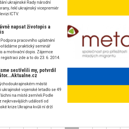
ání ukrajinské Rady národní
rany, řekl ukrajinský vicepremiér
levizi ICTV.
ávně napsat životopis a
is
u Podpora pracovního uplatnění
 pořádáme praktický seminář
is a motivační dopis. Zájemce
registraci zde a to do 23. 6. 2014.
jsme sestřelili my, potvrdil
átor...Aktualne.cz
východoukrajinském městě
i ukrajinské vojenské letadlo se 49
Všichni na místě zemřeli.Podle
z nejkrvavějších událostí od
ské krize.Ukrajina kvůli ní drží