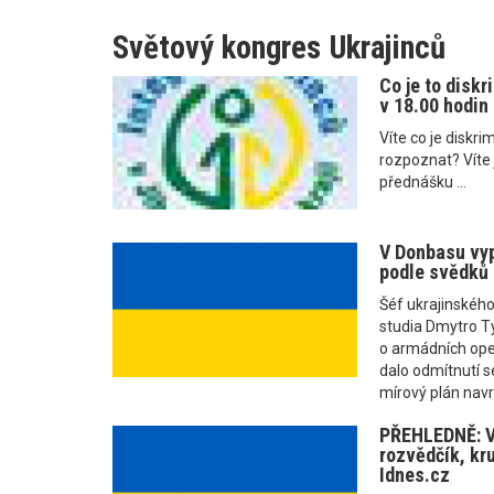
Světový kongres Ukrajinců
Co je to diskr
v 18.00 hodin
Víte co je diskr
rozpoznat? Víte j
přednášku ...
V Donbasu vyp
podle svědků n
Šéf ukrajinského
studia Dmytro T
o armádních oper
dalo odmítnutí s
mírový plán navr
PŘEHLEDNĚ: V
rozvědčík, kru
Idnes.cz