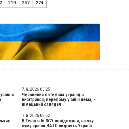
2
219
247
274
7. 8. 2026 05:25
тування
Червневий оптимізм українців
в
вивітрився, перелому у війні нема, -
німецький оглядач
7. 8. 2026 02:52
ських
В Генштабі ЗСУ повідомили, на яку
суму країни НАТО виділять Україні