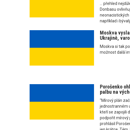
... přehled nejdůl
Donbasu ovlivňuj
neonacistických 
například i bývalý
Moskva vyslal
Ukrajině, var
Moskva si tak p
možnost další in
Porošenko ohl
palbu na vých
"Mírový plán za
jednostranném uk
kteří se zapojili
podpořit mírový 
prohlásil Poroše
jen krátce. Těm,