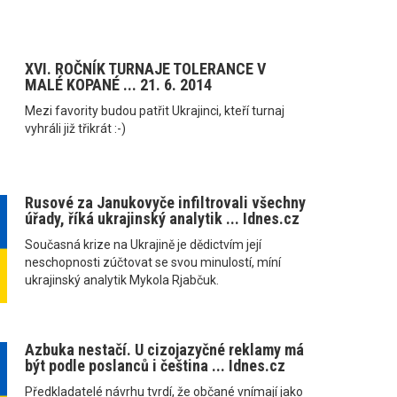
XVI. ROČNÍK TURNAJE TOLERANCE V
MALÉ KOPANÉ ... 21. 6. 2014
Mezi favority budou patřit Ukrajinci, kteří turnaj
vyhráli již třikrát :-)
Rusové za Janukovyče infiltrovali všechny
úřady, říká ukrajinský analytik ... Idnes.cz
Současná krize na Ukrajině je dědictvím její
neschopnosti zúčtovat se svou minulostí, míní
ukrajinský analytik Mykola Rjabčuk.
Azbuka nestačí. U cizojazyčné reklamy má
být podle poslanců i čeština ... Idnes.cz
Předkladatelé návrhu tvrdí, že občané vnímají jako