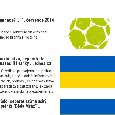
iminace? ... 1. července 2014
iminace? Dokážete diskriminaci
ak se bránit? Přijďte na
ukla bitva, separatisté
asadili i tanky ... Idnes.cz
 Střediska pro vojenská a politická
ymčuk, který je dobře informován
acích, prohlásil, že podnět k bitvě
eparatistů složit zbraně, jak žádá
žený ukrajinským prezidentem ...
ůdci separatistů? Ruský
piér či "Děda Mráz" ...