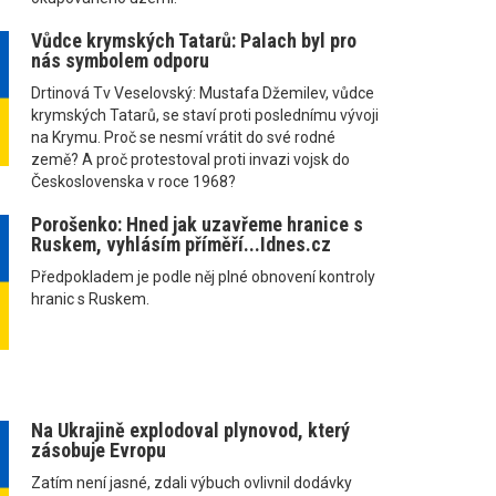
Vůdce krymských Tatarů: Palach byl pro
nás symbolem odporu
Drtinová Tv Veselovský: Mustafa Džemilev, vůdce
krymských Tatarů, se staví proti poslednímu vývoji
na Krymu. Proč se nesmí vrátit do své rodné
země? A proč protestoval proti invazi vojsk do
Československa v roce 1968?
Porošenko: Hned jak uzavřeme hranice s
Ruskem, vyhlásím příměří...Idnes.cz
Předpokladem je podle něj plné obnovení kontroly
hranic s Ruskem.
Na Ukrajině explodoval plynovod, který
zásobuje Evropu
Zatím není jasné, zdali výbuch ovlivnil dodávky