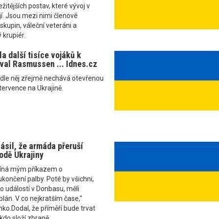
ežitějších postav, které vývoj v
í. Jsou mezi nimi členové
skupin, váleční veteráni a
 krupiér.
a další tisíce vojáků k
oval Rasmussen ... Idnes.cz
odle něj zřejmě nechává otevřenou
tervence na Ukrajině.
ásil, že armáda přeruší
odě Ukrajiny
číná mým příkazem o
ončení palby. Poté by všichni,
 do událostí v Donbasu, měli
plán. V co nejkratším čase,"
nko.Dodal, že příměří bude trvat
 kdo složí zbraně