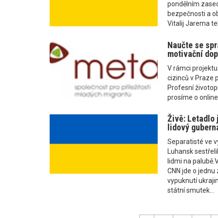
pondělním zased
bezpečnosti a ob
Vitalij Jarema te
Naučte se spr
motivační dop
V rámci projekt
cizinců v Praze
Profesní životop
prosíme o online 
Živě: Letadlo 
lidový gubern
Separatisté ve 
Luhansk sestřelil
lidmi na palubě.
CNN jde o jednu 
vypuknutí ukrajin
státní smutek...