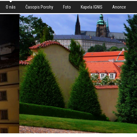
O nás
Časopis Porohy
Foto
Kapela IGNIS
Anonce