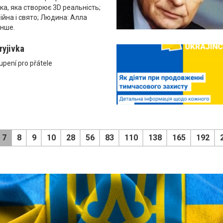
ка, яка створює 3D реальність;
Війна і свято; Людина: Алла
інше.
ryjivka
upení pro přátele
7
8
9
10
28
56
83
110
138
165
192