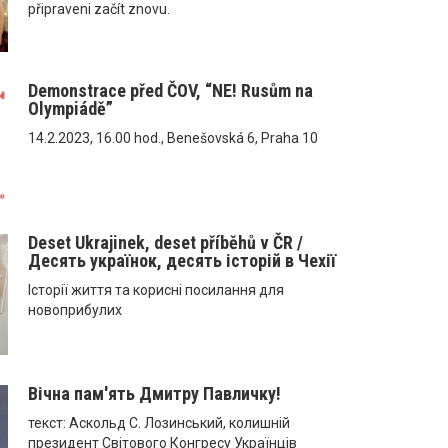
připraveni začít znovu.
Demonstrace před ČOV, “NE! Rusům na
Olympiádě”
14.2.2023, 16.00 hod., Benešovská 6, Praha 10
Deset Ukrajinek, deset příběhů v ČR /
Десять українок, десять історій в Чехії
Історії життя та корисні посилання для
новоприбулих
Вічна пам'ять Дмитру Павличку!
текст: Аскольд С. Лозинський, колишній
президент Світового Конгресу Українців