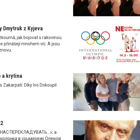
ny Dmytruk z Kyjeva
 zkoumá, jak bojovat s rakovinou.
ale přinášejí mnohem víc. A jsou
 znovu.
o a krytina
s Zakarpatí. Díky Ivo Dokoupil.
22
 НАС ПЕРЕКЛАДУВАТЬ…»; а
 колонка в соцмережі Олексія