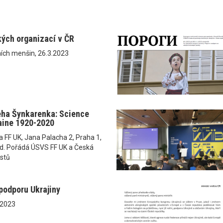
kých organizací v ČR
ch menšin, 26.3.2023
eha Šynkarenka: Science
raine 1920-2020
a FF UK, Jana Palacha 2, Praha 1,
od. Pořádá ÚSVS FF UK a Česká
istů
podporu Ukrajiny
.2023