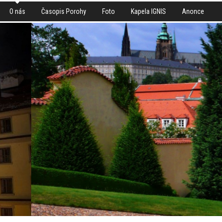
O nás
Časopis Porohy
Foto
Kapela IGNIS
Anonce