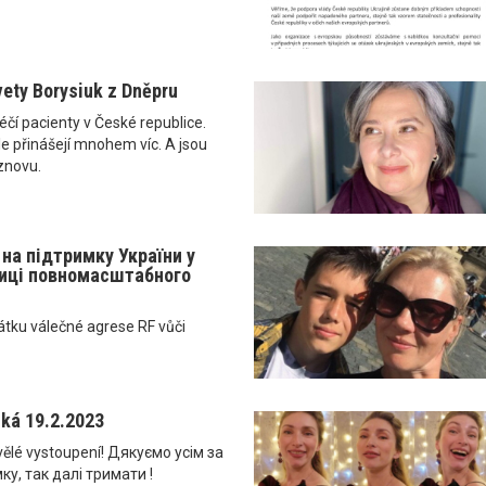
vety Borysiuk z Dněpru
léčí pacienty v České republice.
ale přinášejí mnohem víc. A jsou
 znovu.
 на підтримку України у
ниці повномасштабного
átku válečné agrese RF vůči
ká 19.2.2023
vělé vystoupení! Дякуємо усім за
ку, так далі тримати !