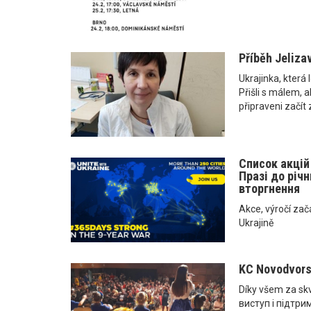
Příběh Jeliza
Ukrajinka, která 
Přišli s málem, 
připraveni začít
Список акцій
Празі до річ
вторгнення
Akce, výročí zač
Ukrajině
KC Novodvors
Díky všem za sk
виступ і підтрим