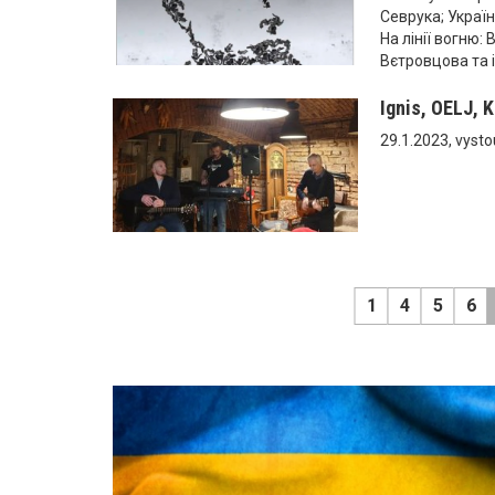
Севрука; Україн
На лінії вогню: 
Вєтровцова та 
Ignis, OELJ, K
29.1.2023, vysto
1
4
5
6