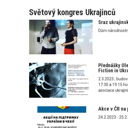
Světový kongres Ukrajinců
Sraz ukrajins
Dům národnostní
Přednášky Ol
Fiction in Uk
2.3.2023 , budov
17.30 a 19.15 h
asociace ukrajin
Akce v ČR na 
24.2.2023 - 25.2