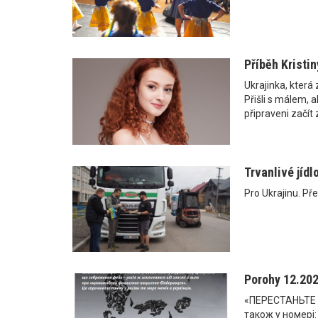
Příběh Kristi
Ukrajinka, která
Přišli s málem, 
připraveni začít
Trvanlivé jídl
Pro Ukrajinu. Pře
Porohy 12.20
«ПЕРЕСТАНЬТЕ
також у номері: