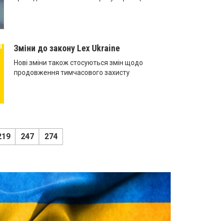
Зміни до закону Lex Ukraine
Нові зміни також стосуються змін щодо
продовження тимчасового захисту
219
247
274