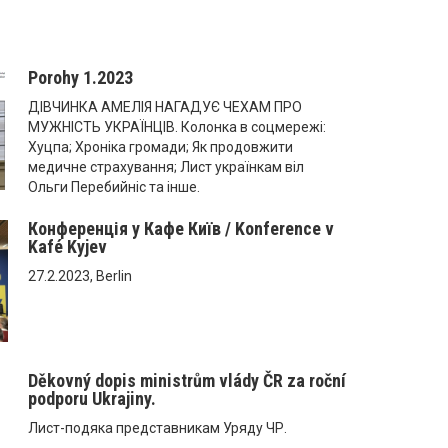
Porohy 1.2023
ДІВЧИНКА АМЕЛІЯ НАГАДУЄ ЧЕХАМ ПРО
МУЖНІСТЬ УКРАЇНЦІВ. Колонка в соцмережі:
Хуцпа; Хроніка громади; Як продовжити
медичне страхування; Лист українкам віл
Ольги Перебийніс та інше.
Конференція у Кафе Київ / Konference v
Kafé Kyjev
27.2.2023, Berlin
Děkovný dopis ministrům vlády ČR za roční
podporu Ukrajiny.
Лист-подяка представникам Уряду ЧР.