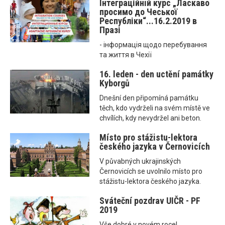
Інтеграційнiй курс „Ласкаво
просимо до Чеської
Республіки“...16.2.2019 в
Празі
- інформація щодо перебування
та життя в Чехії
16. leden - den uctění památky
Kyborgů
Dnešní den připomíná památku
těch, kdo vydrželi na svém místě ve
chvílích, kdy nevydržel ani beton.
Místo pro stážistu-lektora
českého jazyka v Černovicích
V půvabných ukrajinských
Černovicích se uvolnilo místo pro
stážistu-lektora českého jazyka.
Sváteční pozdrav UIČR - PF
2019
Vše dobré v novém roce!