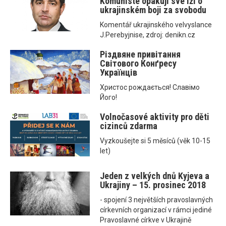
Komunisté opakují své lži o
ukrajinském boji za svobodu
Komentář ukrajinského velvyslance
J.Perebyjnise, zdroj: denikn.cz
Різдвяне привітання
Світового Конґресу
Українців
Христос рождається! Славімо
Його!
Volnočasové aktivity pro děti
cizinců zdarma
Vyzkoušejte si 5 měsíců (věk 10-15
let)
Jeden z velkých dnů Kyjeva a
Ukrajiny – 15. prosinec 2018
- spojení 3 největších pravoslavných
církevních organizací v rámci jediné
Pravoslavné církve v Ukrajině