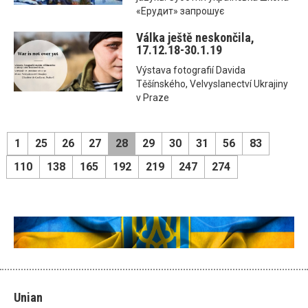
«Ерудит» запрошує
Válka ještě neskončila,
17.12.18-30.1.19
Výstava fotografií Davida
Těšínského, Velvyslanectví Ukrajiny
v Praze
1
25
26
27
28
29
30
31
56
83
110
138
165
192
219
247
274
Unian