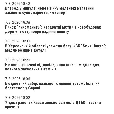
7. 8. 2026 18:42
Вперед у минуле: через війну маленькі магазини
замінять супермаркети, - експерт
7. 8. 2026 18:38
Ринок "лихоманить": квадратні метри в новобудовах
дорожчають, попри падіння попиту
7. 8. 2026 18:33
В Херсонській області уражено базу ФСБ "Беня House":
Мадяр розкрив деталі
7. 8. 2026 18:20
Не ввечері: вчені відповіли, коли їсти помідори для
повного засвоєння вітамінів
7. 8. 2026 18:06
Бюджетний вибір: названо головний автомобільний
бестселер у Європі
7. 8. 2026 18:02
У двох районах Києва зникло світло: в ДТЕК назвали
причину