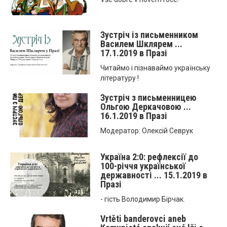
Зустріч із письменником
Василем Шклярем ...
17.1.2019 в Празі
Читаймо і пізнаваймо українську
літературу !
Зустріч з письменницею
Ольгою Деркачовою ...
16.1.2019 в Празі
Модератор: Олексій Севрук
Україна 2:0: рефлексії до
100-річчя української
державності ... 15.1.2019 в
Празі
- гість Володимир Бірчак.
Vrtěti banderovci aneb