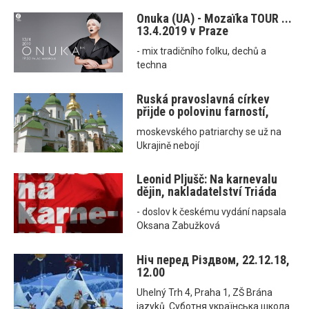
Onuka (UA) - Mozaїka TOUR ...
13.4.2019 v Praze
- mix tradičního folku, dechů a
techna
Ruská pravoslavná církev
přijde o polovinu farností,
moskevského patriarchy se už na
Ukrajině nebojí
Leonid Pljušč: Na karnevalu
dějin, nakladatelství Triáda
- doslov k českému vydání napsala
Oksana Zabužková
Ніч перед Різдвом, 22.12.18,
12.00
Uhelný Trh 4, Praha 1, ZŠ Brána
jazyků. Суботня українська школа