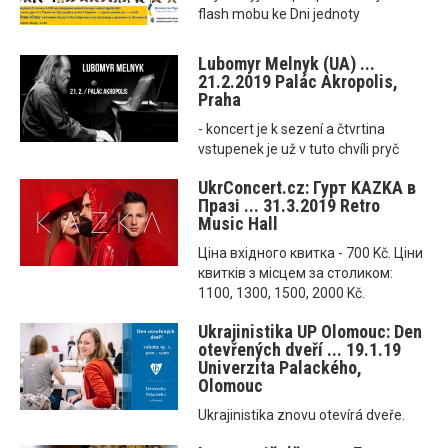
flash mobu ke Dni jednoty
Lubomyr Melnyk (UA) ...
21.2.2019 Palác Akropolis,
Praha
- koncert je k sezení a čtvrtina
vstupenek je už v tuto chvíli pryč
UkrConcert.cz: Гурт KAZKA в
Празі ... 31.3.2019 Retro
Music Hall
Ціна вхідного квитка - 700 Kč. Ціни
квитків з місцем за столиком:
1100, 1300, 1500, 2000 Kč.
Ukrajinistika UP Olomouc: Den
otevřených dveří ... 19.1.19
Univerzita Palackého,
Olomouc
Ukrajinistika znovu otevírá dveře.