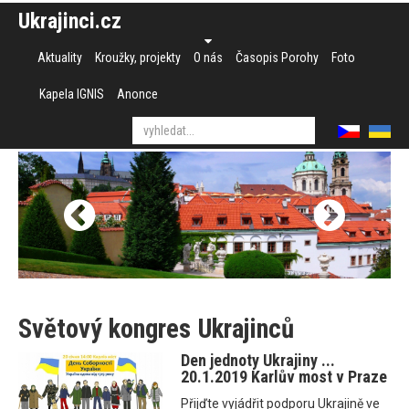
Ukrajinci.cz
Aktuality
Kroužky, projekty
O nás
Časopis Porohy
Foto
Kapela IGNIS
Anonce
Světový kongres Ukrajinců
Den jednoty Ukrajiny ...
20.1.2019 Karlův most v Praze
Přijďte vyjádřit podporu Ukrajině ve