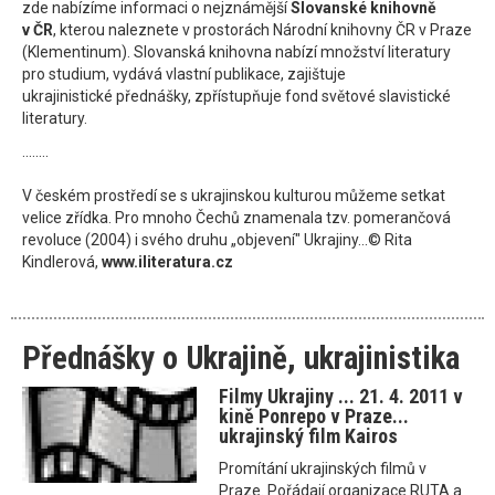
zde nabízíme informaci o nejznámější
Slovanské knihovně
v ČR
, kterou naleznete v prostorách Národní knihovny ČR v Praze
(Klementinum). Slovanská knihovna nabízí množství literatury
pro studium, vydává vlastní publikace, zajištuje
ukrajinistické přednášky, zpřístupňuje fond světové slavistické
literatury.
........
V českém prostředí se s ukrajinskou kulturou můžeme setkat
velice zřídka. Pro mnoho Čechů znamenala tzv. pomerančová
revoluce (2004) i svého druhu „objevení" Ukrajiny...© Rita
Kindlerová,
www.iliteratura.cz
Přednášky o Ukrajině, ukrajinistika
Filmy Ukrajiny ... 21. 4. 2011 v
kině Ponrepo v Praze...
ukrajinský film Kairos
Promítání ukrajinských filmů v
Praze. Pořádají organizace RUTA a