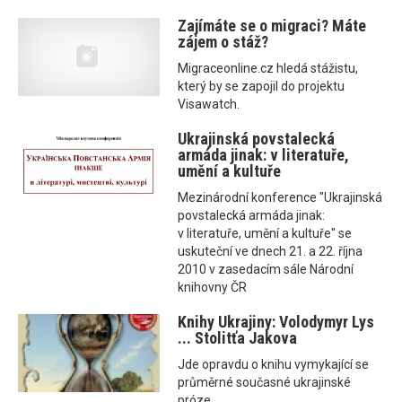
Zajímáte se o migraci? Máte
zájem o stáž?
Migraceonline.cz hledá stážistu,
který by se zapojil do projektu
Visawatch.
Ukrajinská povstalecká
armáda jinak: v literatuře,
umění a kultuře
Mezinárodní konference "Ukrajinská
povstalecká armáda jinak:
v literatuře, umění a kultuře" se
uskuteční ve dnech 21. a 22. října
2010 v zasedacím sále Národní
knihovny ČR
Knihy Ukrajiny: Volodymyr Lys
... Stolitťa Jakova
Jde opravdu o knihu vymykající se
průměrné současné ukrajinské
próze.