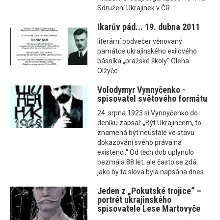
Sdružení Ukrajinek v ČR.
Ikarův pád... 19. dubna 2011
literární podvečer věnovaný
památce ukrajinského exilového
básníka „pražské školy" Oleha
Olžyče
Volodymyr Vynnyčenko -
spisovatel světového formátu
24. srpna 1923 si Vynnyčenko do
deníku zapsal: „Být Ukrajincem, to
znamená být neustále ve stavu
dokazování svého práva na
existenci.“ Od těch dob uplynulo
bezmála 88 let, ale často se zdá,
jako by ta slova byla napsána dnes.
Jeden z „Pokutské trojice“ –
portrét ukrajinského
spisovatele Lese Martovyče