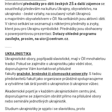
Interaktivní
přednášky pro děti českých ZŠ a další zájemce
se
soustřeďují především na kulturu Ukrajiny, obyvatelstvo, na
ukrajinsko - české vztahy, na současný vztah Ukrajinců
s majoritním obyvatelstvem v ČR. Na setkáních jsou aktivní i děti.
V rámci setkání se seznamují s některými předměty a zvyky,
které jsou pro Ukrajinu symbolické. Přednášky jsou obohaceny
o powerpointovou prezentaci.
Dotazy ohledně programu
zasílejte, prosím, na uicr@centrum.cz.
.........
UKRAJINISTIKA
Ukrajinistické obory, popřípadě slavistické, mají v ČR mnohaletou
tradici. Pokud se zajímáte o ukrajinistiku jako vědní obor,
doporučujeme Vám kontaktovat příslušné
fakulty
pražské, brněnské či olomoucké univerzity
. S řadou
představitelů fakult jako organizace průběžně spolupracujeme
a vytváříme tak širší ponětí o ukrajinistice či ukrajinice vůbec.
Akademické pojetí je v každém ukrajinistickém centru jiné,
doporučujeme se zájemcům obrátit přímo na příslušné obory
nebo semináře jednotlivých ukrajinistik.
Studium ukrajinistiky je spjato i se slavistikou, proto