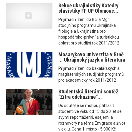
Sekce ukrajinistiky Katedry
slavistiky FF UP Olomouc...
Přijímací řízení do Bc. a Mgr.
studijního programu Ukrajinská
filologie a Ukrajinština pro
hospodářsko-právní a turistickou
oblast pro studijní rok 2011/2012
Masarykova univerzita v Brně
... Ukrajinský jazyk a literatura
Přijímací řízení do bakalářských a
magisterských studijních programů
pro akademický rok 2011/2012
Studentská literární soutěž
"Zítra odcházíme"...
Do soutěže se mohou přihlásit
studenti ve věku od 15 do 20 let se
svými reportážemi, esejemi a
rozhovory na téma Emigrace a život
v exilu. Cena 1. místo - 5 000 Kč ...