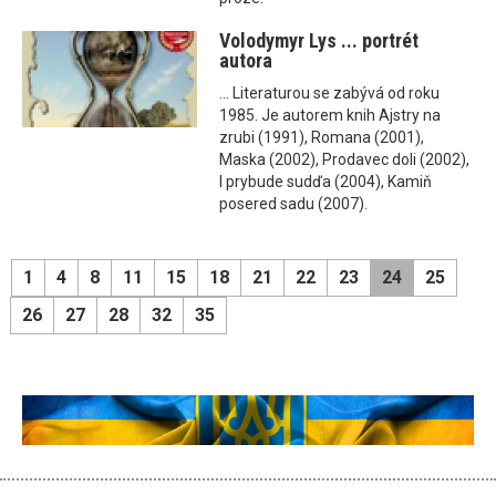
Volodymyr Lys ... portrét
autora
... Literaturou se zabývá od roku
1985. Je autorem knih Ajstry na
zrubi (1991), Romana (2001),
Maska (2002), Prodavec doli (2002),
I prybude sudďa (2004), Kamiň
posered sadu (2007).
1
4
8
11
15
18
21
22
23
24
25
26
27
28
32
35