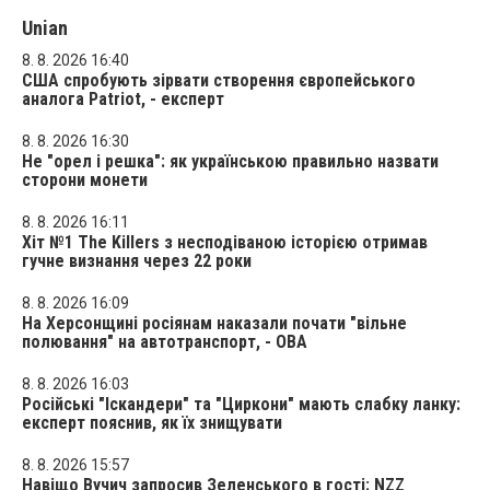
Unian
8. 8. 2026 16:40
США спробують зірвати створення європейського
аналога Patriot, - експерт
8. 8. 2026 16:30
Не "орел і решка": як українською правильно назвати
сторони монети
8. 8. 2026 16:11
Хіт №1 The Killers з несподіваною історією отримав
гучне визнання через 22 роки
8. 8. 2026 16:09
На Херсонщині росіянам наказали почати "вільне
полювання" на автотранспорт, - ОВА
8. 8. 2026 16:03
Російські "Іскандери" та "Циркони" мають слабку ланку:
експерт пояснив, як їх знищувати
8. 8. 2026 15:57
Навіщо Вучич запросив Зеленського в гості: NZZ