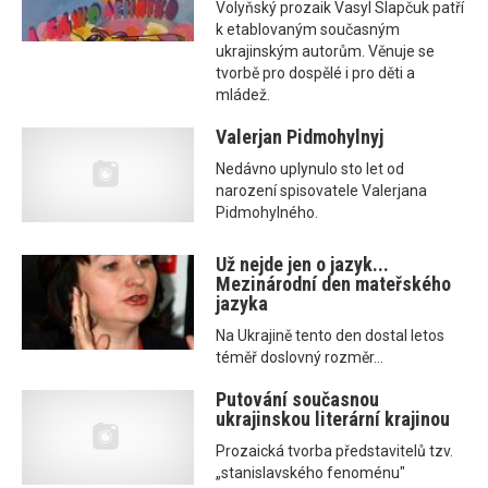
Volyňský prozaik Vasyl Slapčuk patří
k etablovaným současným
ukrajinským autorům. Věnuje se
tvorbě pro dospělé i pro děti a
mládež.
Valerjan Pidmohylnyj
Nedávno uplynulo sto let od
narození spisovatele Valerjana
Pidmohylného.
Už nejde jen o jazyk...
Mezinárodní den mateřského
jazyka
Na Ukrajině tento den dostal letos
téměř doslovný rozměr...
Putování současnou
ukrajinskou literární krajinou
Prozaická tvorba představitelů tzv.
„stanislavského fenoménu"