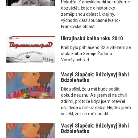
Pokutťa. Z encyklopedií se můžeme
dozvědět, že jde o historicko-
zeměpisnou oblast Ukrajiny,
východní část současné Ivano-
Frankivské oblasti.
Ukrajinská kniha roku 2010
Knih bylo přihlášeno 32 a vítězem se
stala kniha Serhije Žadana
Vorošylovhrad.
Vasyl Slapčuk: Bdžolynyj Boh i
Bdžoleňatko
Děda slíbil, že u mě bude sedět,
dokud neusnu. Asi jsem si na chvíli
zdříml, protože když jsem otevřel
oči, děda u mě už nebyl. Nejdřív jsem
se lekl, že i on mě opustil.
Vasyl Slapčuk: Bdžolynyj Boh i
Bdžoleňatko