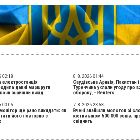
6 02:18
8. 8. 2026 01:44
 електростанція
Саудівська Аравія, Пакистан і
родила давні маршрути
Туреччина уклали угоду про 
 вони знайшли вихід
оборону, - Reuters
6 00:05
7. 8. 2026 23:58
монітор ще рано викидати: як
Вчені знайшли молоток зі сл
тати його повторно з
кістки віком 500 000 років: пр
ю
свідчить