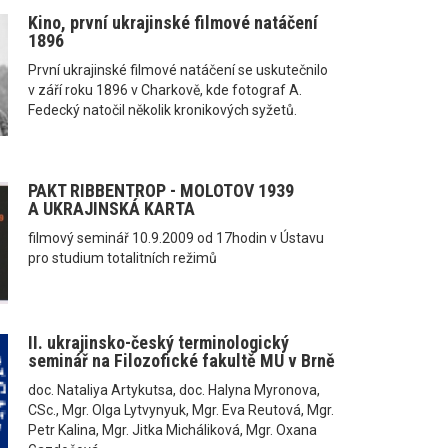
Kino, první ukrajinské filmové natáčení
1896
První ukrajinské filmové natáčení se uskutečnilo
v září roku 1896 v Charkově, kde fotograf A.
Fedecký natočil několik kronikových syžetů.
PAKT RIBBENTROP - MOLOTOV 1939
A UKRAJINSKÁ KARTA
filmový seminář 10.9.2009 od 17hodin v Ústavu
pro studium totalitních režimů
II. ukrajinsko-český terminologický
seminář na Filozofické fakultě MU v Brně
doc. Nataliya Artykutsa, doc. Halyna Myronova,
CSc., Mgr. Olga Lytvynyuk, Mgr. Eva Reutová, Mgr.
Petr Kalina, Mgr. Jitka Micháliková, Mgr. Oxana