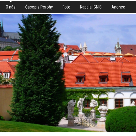
O nás
Časopis Porohy
Foto
Kapela IGNIS
Anonce