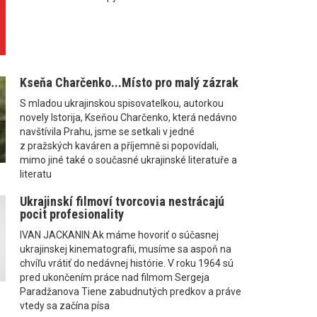
Kseňa Charčenko...Místo pro malý zázrak
S mladou ukrajinskou spisovatelkou, autorkou
novely Istorija, Kseňou Charčenko, která nedávno
navštívila Prahu, jsme se setkali v jedné
z pražských kaváren a příjemně si popovídali,
mimo jiné také o současné ukrajinské literatuře a
literatu
Ukrajinskí filmoví tvorcovia nestrácajú
pocit profesionality
IVAN JACKANIN:Ak máme hovoriť o súčasnej
ukrajinskej kinematografii, musíme sa aspoň na
chvíľu vrátiť do nedávnej histórie. V roku 1964 sú
pred ukončením práce nad filmom Sergeja
Paradžanova Tiene zabudnutých predkov a práve
vtedy sa začína písa