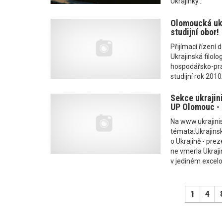
Ukrajinky...
Olomoucká ukr
studijní obor!
Přijímací řízení 
Ukrajinská filolo
hospodářsko-práv
studijní rok 201
Sekce ukrajini
UP Olomouc - s
Na www.ukrajinis
témata:Ukrajinsk
o Ukrajině - pre
ne vmerla Ukraji
v jediném excelo
1
4