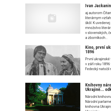
Ivan Jackanin
aj autorom Číta
literárnym vzťah
škôl. K uvedenej 
množstvo literár
v slovenských, č
a zborníkoch...
Kino, první uk
1896
První ukrajinské
v září roku 1896
Fedecký natočil 
Knihovny náro
Ukrajině... od
Národní knihovna
Národní parlamen
knihovna Ukrajiny