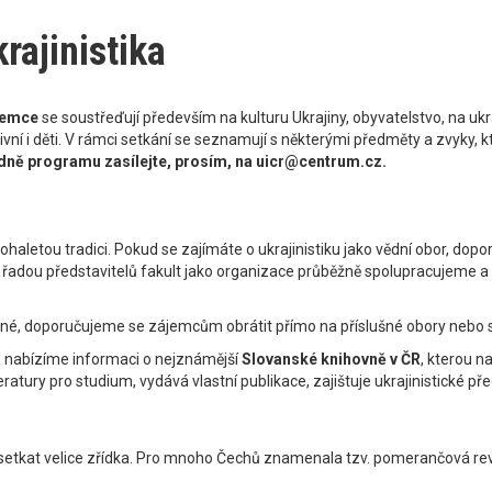
rajinistika
ájemce
se soustřeďují především na kulturu Ukrajiny, obyvatelstvo, na uk
vní i děti. V rámci setkání se seznamují s některými předměty a zvyky, k
dně programu zasílejte, prosím, na uicr@centrum.cz.
mnohaletou tradici. Pokud se zajímáte o ukrajinistiku jako vědní obor, d
S řadou představitelů fakult jako organizace průběžně spolupracujeme a vyt
iné, doporučujeme se zájemcům obrátit přímo na příslušné obory nebo se
zde nabízíme informaci o nejznámější
Slovanské knihovně v ČR
, kterou n
tury pro studium, vydává vlastní publikace, zajištuje ukrajinistické před
etkat velice zřídka. Pro mnoho Čechů znamenala tzv. pomerančová revol