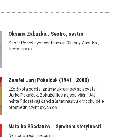
Oksana Zabužko...Sestro, sestro
Sebestředný gynocentrismus Oksany Zabužko,
iliteratura.cz
Zemřel Jurij Pokalčuk (1941 - 2008)
„Ze života odešel známý ukrajinský spisovatel
Jurko Pokalčuk. Bohužel lidé nejsou věční. Ale
někteří dostávají šanci zůstat naživu o trochu déle
prostřednictvím svých děl.
Natalka Sňadanko... Syndrom sterylnosti
Nemoc střední Evropy