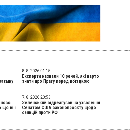
8. 8. 2026 01:15
Експерти назвали 10 речей, які варто
взаємну
знати про Прагу перед поїздкою
7. 8. 2026 23:53
онової
Зеленський відреагував на ухвалення
о що він
Сенатом США законопроєкту щодо
санкцій проти РФ