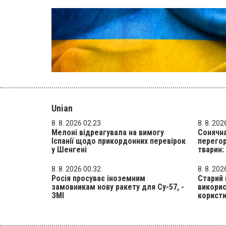
Unian
8. 8. 2026 02:23
8. 8. 202
Мелоні відреагувала на вимогу
Сонячна
Іспанії щодо прикордонних перевірок
перего
у Шенгені
тварин:
8. 8. 2026 00:32
8. 8. 202
Росія просуває іноземним
Старий 
замовникам нову ракету для Су-57, -
викорис
ЗМІ
корист