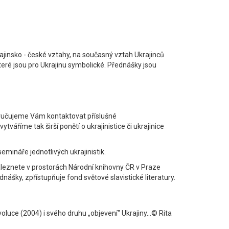
rajinsko - české vztahy, na současný vztah Ukrajinců
teré jsou pro Ukrajinu symbolické. Přednášky jsou
oporučujeme Vám kontaktovat příslušné
váříme tak širší ponětí o ukrajinistice či ukrajinice
mináře jednotlivých ukrajinistik.
aleznete v prostorách Národní knihovny ČR v Praze
nášky, zpřístupňuje fond světové slavistické literatury.
uce (2004) i svého druhu „objevení" Ukrajiny...© Rita