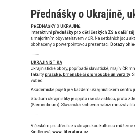
Přednášky o Ukrajině, uk
PŘEDNÁŠKY O UKRAJINĚ
Interaktivní
přednášky pro děti českých ZŠ a další z
s majoritním obyvatelstvem v ČR. Na setkáních jsou akti
obohaceny o powerpointovou prezentaci.
Dotazy ohle
.........
UKRAJINISTIKA
Ukrajinistické obory, popřípadě slavistické, mají v ČR 
fakulty
pražské, brněnské či olomoucké univerzity
. 
vůbec.
Akademické pojetí je v každém ukrajinistickém centru j
Studium ukrajinistiky je spjato i se slavistikou, proto 
(Klementinum). Slovanská knihovna nabízí množství litera
........
V českém prostředí se s ukrajinskou kulturou můžeme s
Kindlerová,
www.iliteratura.cz