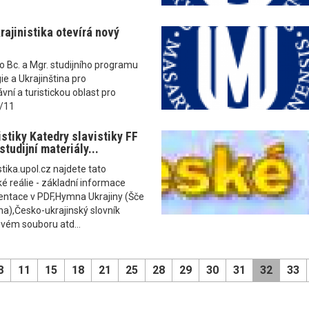
ajinistika otevírá nový
do Bc. a Mgr. studijního programu
gie a Ukrajinština pro
ní a turistickou oblast pro
0/11
stiky Katedry slavistiky FF
tudijní materiály...
tika.upol.cz najdete tato
é reálie - základní informace
zentace v PDF,Hymna Ukrajiny (Šče
na),Česko-ukrajinský slovník
vém souboru atd...
8
11
15
18
21
25
28
29
30
31
32
33