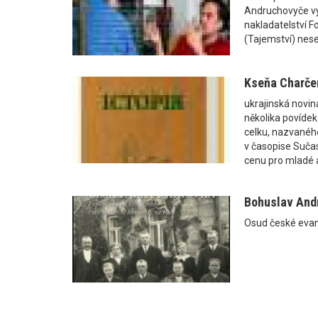
Andruchovyče vy
nakladatelství F
(Tajemství) nese
Kseňa Charče
ukrajinská novin
několika povídek
celku, nazvaného 
v časopise Sučasn
cenu pro mladé a
Bohuslav And
Osud české evang