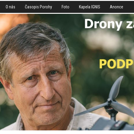
O nás
Časopis Porohy
Foto
Kapela IGNIS
Anonce