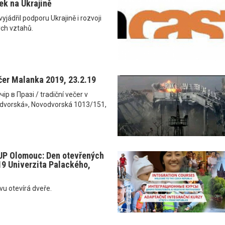
ek na Ukrajině
jádřil podporu Ukrajině i rozvoji
ých vztahů.
čer Malanka 2019, 23.2.19
р в Празі / tradiční večer v
dvorská», Novodvorská 1013/151,
 UP Olomouc: Den otevřených
.19 Univerzita Palackého,
vu otevírá dveře.