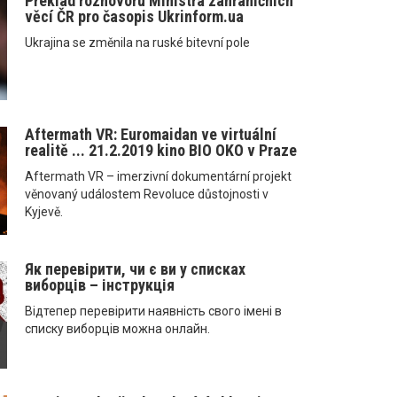
Překlad rozhovoru Ministra zahraničních
věcí ČR pro časopis Ukrinform.ua
Ukrajina se změnila na ruské bitevní pole
Aftermath VR: Euromaidan ve virtuální
realitě ... 21.2.2019 kino BIO OKO v Praze
Aftermath VR – imerzivní dokumentární projekt
věnovaný událostem Revoluce důstojnosti v
Kyjevě.
Як перевірити, чи є ви у списках
виборців – інструкція
Відтепер перевірити наявність свого імені в
списку виборців можна онлайн.