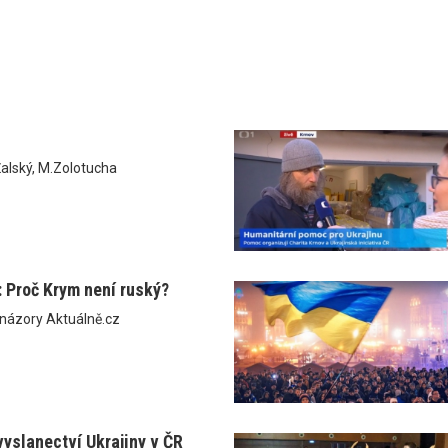
alský, M.Zolotucha
: Proč Krym není ruský?
 názory Aktuálně.cz
yslanectví Ukrajiny v ČR