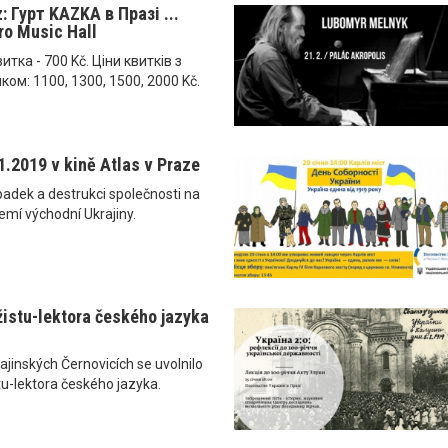
: Гурт KAZKA в Празі ...
ro Music Hall
итка - 700 Kč. Ціни квитків з
ком: 1100, 1300, 1500, 2000 Kč.
1.2019 v kině Atlas v Praze
úpadek a destrukci společnosti na
í východní Ukrajiny.
žistu-lektora českého jazyka
jinských Černovicích se uvolnilo
tu-lektora českého jazyka.