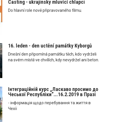
Casting - ukrajinsky mluvící chlapci
Do hlavní role nově připravovaného filmu.
16. leden - den uctění památky Kyborgů
Dnešní den připomíná památku těch, kdo vydrželi
na svém místě ve chvílích, kdy nevydržel ani beton.
Інтеграційнiй курс „Ласкаво просимо до
Чеської Республіки“...16.2.2019 в Празі
- інформація щодо перебування та життя в
Чехії