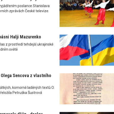
vyjádřením poslance Stanislava
rních zprávách České televize.
básni Halji Mazurenko
las z prostředí tehdejší ukrajinské
dním světě
 Olega Sencova z vlastního
rátkých, komorně laděných textů O.
řeložila Petruška Šustrová