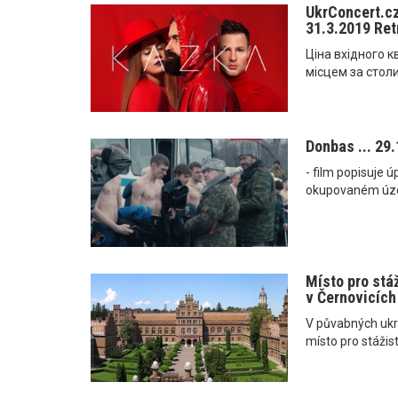
UkrConcert.cz
31.3.2019 Ret
Ціна вхідного кв
місцем за столи
Donbas ... 29.
- film popisuje 
okupovaném územ
Místo pro stá
v Černovicích
V půvabných ukra
místo pro stážis