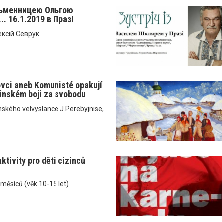
сьменницею Ольгою
. 16.1.2019 в Празі
ксій Севрук
ovci aneb Komunisté opakují
ajinském boji za svobodu
ského velvyslance J.Perebyjnise,
ktivity pro děti cizinců
 měsíců (věk 10-15 let)