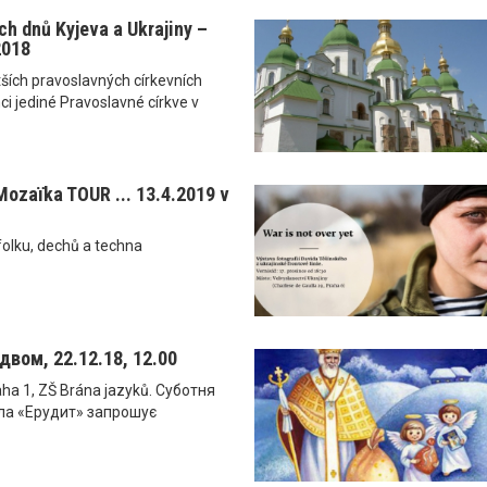
ch dnů Kyjeva a Ukrajiny –
2018
ětších pravoslavných církevních
ci jediné Pravoslavné církve v
Mozaїka TOUR ... 13.4.2019 v
 folku, dechů a techna
двом, 22.12.18, 12.00
aha 1, ZŠ Brána jazyků. Суботня
ла «Ерудит» запрошує