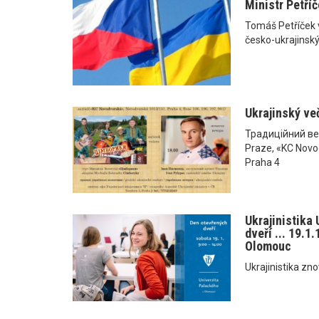
Ministr Petříč
Tomáš Petříček vy
česko-ukrajinsk
Ukrajinský ve
Традиційний вечі
Praze, «KC Novo
Praha 4
Ukrajinistika
dveří ... 19.1
Olomouc
Ukrajinistika zno