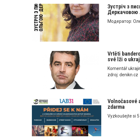
Зустріч з пи
Деркачовою ..
Модератор: Оле
Vrtěti bander
své lži o ukr
Komentář ukrajin
zdroj: denikn.cz
Volnočasové a
zdarma
Vyzkoušejte si 5