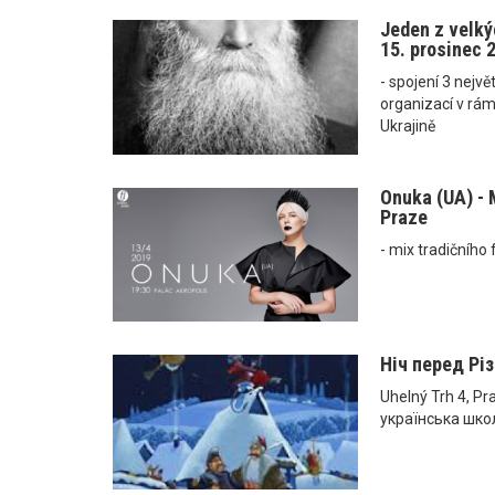
Jeden z velký
15. prosinec 
- spojení 3 nejv
organizací v rám
Ukrajině
Onuka (UA) - 
Praze
- mix tradičního
Ніч перед Різ
Uhelný Trh 4, Pr
українська шко