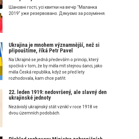
Шановні гості, усі квитки на вечір "Маланка
2019" уже резервовано. Дякуємо за розуміння.
Ukrajina je mnohem významnější, než si
připouštíme, říká Petr Pavel
Na Ukrajině se jedná především o princip, který
spočívá v tom, že by měla mít stejnou šanci, jako
měla Česká republika, když se před lety
rozhodovala, kam chce patřit.
22. leden 1919: nedovršený, ale slavný den
ukrajinské jednoty
Nezávislý ukrajinský stát vznikl v roce 1918 ve
dvou územních podobách.