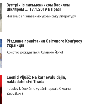
Зустріч із письменником Василем
Шклярем ... 17.1.2019 в Празі
Читаймо і пізнаваймо українську літературу !
Різдвяне привітання Світового Конґресу
Українців
Христос рождається! Славімо Його!
Leonid Pljušč: Na karnevalu dějin,
nakladatelství Triáda
- doslov k českému vydání napsala Oksana
Zabužková