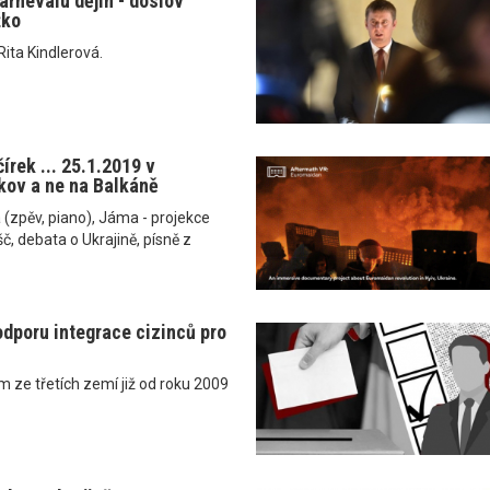
karnevalu dějin - doslov
žko
Rita Kindlerová.
írek ... 25.1.2019 v
kov a ne na Balkáně
 (zpěv, piano), Jáma - projekce
, debata o Ukrajině, písně z
dporu integrace cizinců pro
ze třetích zemí již od roku 2009