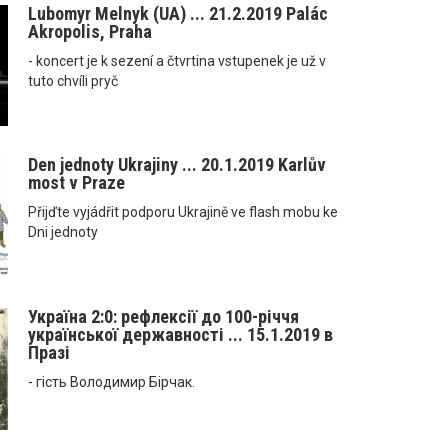
Lubomyr Melnyk (UA) ... 21.2.2019 Palác
Akropolis, Praha
- koncert je k sezení a čtvrtina vstupenek je už v
tuto chvíli pryč
Den jednoty Ukrajiny ... 20.1.2019 Karlův
most v Praze
Přijďte vyjádřit podporu Ukrajině ve flash mobu ke
Dni jednoty
Україна 2:0: рефлексії до 100-річчя
української державності ... 15.1.2019 в
Празі
- гість Володимир Бірчак.