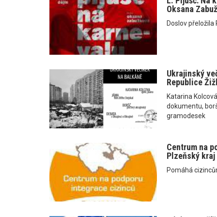
L. Pljušč: Na 
Oksana Zabu
Doslov přeložila 
Ukrajinský več
Republice Žiž
Katarina Kolcová
dokumentu, boršč
gramodesek
Centrum na po
Plzeňský kraj
Pomáhá cizincům 