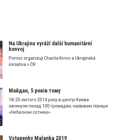
Na Ukrajinu vyráží další humanitární
konvoj
Pomoc organizují Charita Krnov a Ukrajinská
iniciativa v ČR
Майдан, 5 років тому
18-20 лютого 2014 року в центрі Києва
загинули понад 100 громадян, названих пізніше
«Небесною сотнею».
Vstupenky Malanka 2019