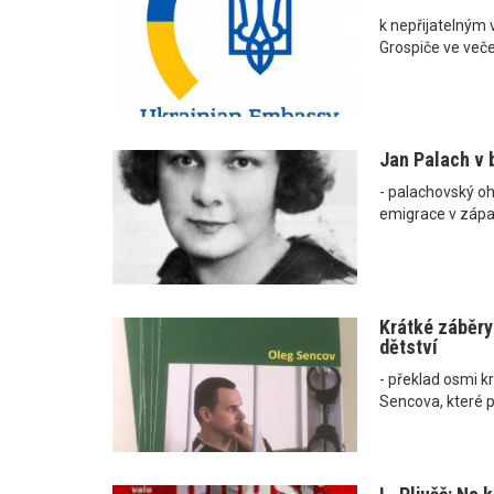
k nepřijatelným 
Grospiče ve veče
Jan Palach v 
- palachovský oh
emigrace v zápa
Krátké záběry
dětství
- překlad osmi k
Sencova, které p